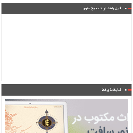
فایل راهنمای تصحیح متون
کتابخانۀ برخط