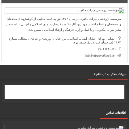
مؤسسه پژوهشی میراث مكتوب در سال ۱۳۷۲ ش به قصد حمایت از كوشش‌های محققان
و مصححان و احیا و انتشار مهمترین آثار مكتوب فرهنگ و تمدن اسلامی و ایرانی با نام «دفتر
نشر میراث مكتوب» و با كمك وزارت فرهنگ و ارشاد اسلامی تأسیس شد.
نشانی: تهران، خیابان انقلاب اسلامی، بین خیابان ابوریحان و خیابان دانشگاه، شمارۀ
۱۱۸۲ (ساختمان فروردین)، طبقۀ دوم
۰۲۱-۶۶۴۹۰۶۱۲
info@mirasmaktoob.ir
میرات مکتوب در طاقچه
اطلاعات تماس