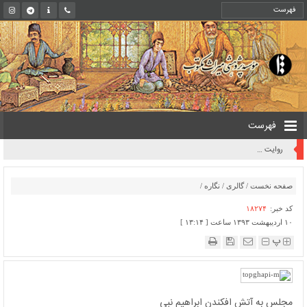
فهرست
روایت یک قرن صیانت از میراث مکتوب ایران به بیان معاون کتابخانه ملی
صفحه نخست
/
گالری
/
نگاره
/
کد خبر:
۱۸۲۷۴
۱۰ اردیبهشت ۱۳۹۳ ساعت [ ۱۳:۱۴ ]
پ
مجلس به آتش افکندن ابراهیم نبی