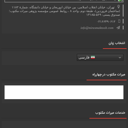
تهران، خیابان انقلاب اسلامی، بین خیابان ابوریحان و خیابان دانشگاه، شمارۀ ۱۱۸۲
(ساختمان فروردین)، طبقۀ دوم، واحد ۸ ، روابط عمومی مؤسسه پژوهی میراث مکتوب؛
صندوق پستی: ۵۶۹-۱۳۱۸۵
۰۲۱۶۶۴۹۰۶۱۲
info@mirasmaktoob.com
انتخاب زبان
فارسی
میرات مکتوب در چهارراه
خدمات میراث مکتوب