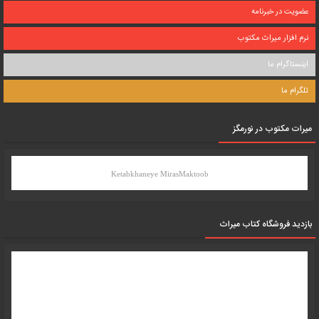
عضویت در خبرنامه
نرم افزار میراث مکتوب
اینستاگرام ما
تلگرام ما
میرات مکتوب در نورمگز
Ketabkhaneye MirasMaktoob
بازدید فروشگاه کتاب میراث