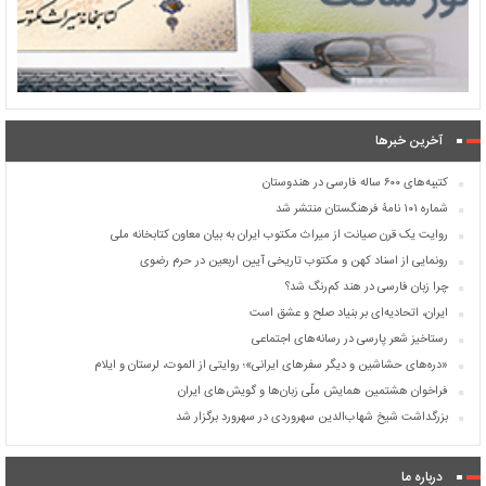
آخرین خبرها
کتیبه‌های ۶۰۰ ساله فارسی در هندوستان
شماره ۱۰۱ نامۀ فرهنگستان منتشر شد
روایت یک قرن صیانت از میراث مکتوب ایران به بیان معاون کتابخانه ملی
رونمایی از اسناد کهن و مکتوب تاریخی آیین اربعین در حرم رضوی
چرا زبان فارسی در هند کم‌رنگ شد؟
ایران، اتحادیه‌ای بر بنیاد صلح و عشق است
رستاخیز شعر پارسی در رسانه‌های اجتماعی
«دره‌های حشاشین و دیگر سفرهای ایرانی»؛ روایتی از الموت، لرستان و ایلام
فراخوان هشتمین همایش ملّی زبان‌ها و گویش‌های ایران
بزرگداشت شیخ شهاب‌الدین سهروردی در سهرورد برگزار شد
درباره ما