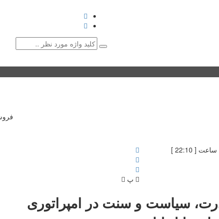
کتاب
نشریات
نشست‌ها و همایش‌ها
گالری
با میراث
♥ حامیان
دانشگاه 
فروش
پ
رت، سیاست و سنت در امپراتوری