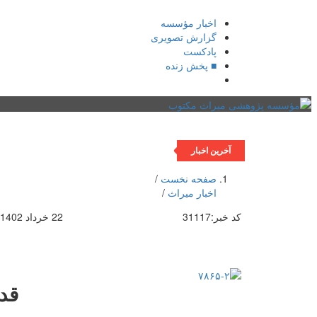
اخبار مؤسسه
گزارش تصویری
پادکست‌
■ پخش زنده
صفحه نخست
یادداشت روز
اخبار میراث
تازه‌های 
آخرین اخبار
صفحه نخست
/
اخبار میراث
/
کد خبر:
31117
22 خرداد 1402 ساعت [ 22:10 ]
قد