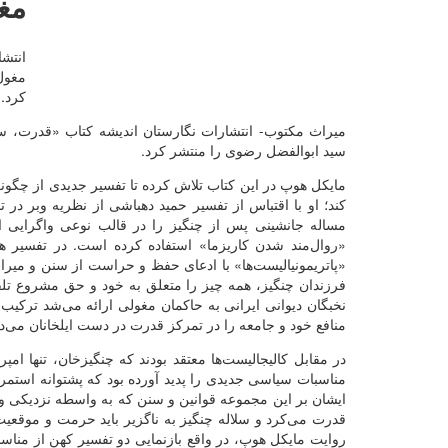
مغو
انتش
مغول
کرد.
میراث مکتوب- انتشارات نگارستان اندیشه کتاب «قدرت، س
سید ابوالفضل رضوی را منتشر کرد.
مایکل هوپ در این کتاب تلاش کرده تا تفسیر جدیدی از چگونگ
کند؛ او با اقتباس از تفسیر حمید دهباشی از نظریه وبر
مساله جانشینی پس از چنگیز را در قالب نوعی واگرایی ای
«روال‌مند شدن کاریزما» استفاده کرده است. در تفسیر ه
«پاتریمونیالیست‌ها» با ادعای حفظ و حراست از سنن و میرا
فرزندان چنگیز، همه چیز را متعلق به خود و حق مشروع تلقی
نخبگان دیوانی ایرانی به حاکمان مغولی ارائه می‌شد ترکیب
منافع خود و جامعه را در تمرکز قدرت در دست ایلخانان می‌د
در مقابل کالیجالیست‌ها معتقد بودند که چنگیزخان، تنها ام
مناسبات سیاسی جدیدی را پدید آورده بود که پشتوانه استم
ایشان بر این مجموعه قوانین و سنن که به واسطه نزدیکی و
قدرت می‌کرد و سلاله چنگیز به ناگزیر باید حرمت و موقعیت 
روایت مایکل هوپ، در واقع بازنمایی دو تفسیر کهن از من