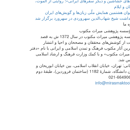
های حشاشین و دیگر سفرهای ایرانی»؛ روایتی از الموت،
ن و ایلام
ان هشتمین همایش ملّی زبان‌ها و گویش‌های ایران
داشت شیخ شهاب‌الدین سهروردی در سهرورد برگزار شد
ه ما
مؤسسه پژوهشی میراث مكتوب در سال 1372 ش به قصد
 از كوشش‌های محققان و مصححان و احیا و انتشار
ین آثار مكتوب فرهنگ و تمدن اسلامی و ایرانی با نام «دفتر
یراث مكتوب» و با كمك وزارت فرهنگ و ارشاد اسلامی
س شد.
ی: تهران، خیابان انقلاب اسلامی، بین خیابان ابوریحان و
گاه، شمارۀ 1182 (ساختمان فروردین)، طبقۀ دوم
021-66490
info@mirasmaktoob