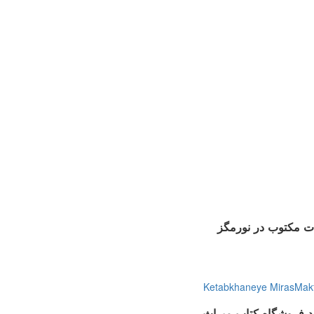
ت مکتوب در نورمگز
Ketabkhaneye MirasMak
ید فروشگاه کتاب میراث