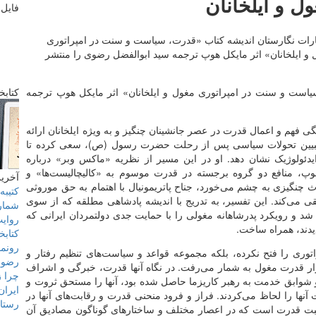
ل و ایلخانان
فایل 
ارات نگارستان اندیشه کتاب «قدرت، سیاست و سنت در امپراتوری
 و ایلخانان» اثر مایکل هوپ ترجمه سید ابوالفضل رضوی را منتشر
یاست و سنت در امپراتوری مغول و ایلخانان» اثر مایکل هوپ ترجمه
کتابخ
ی فهم و اعمال قدرت در عصر جانشینان چنگیز و به ویژه ایلخانان ارائه
 در تبیین تحولات سیاسی پس از رحلت حضرت رسول (ص)، سعی کرده تا
دئولوژیک نشان دهد. او در این مسیر از نظریه «ماکس وبر» درباره
وپ، منافع دو گروه برجسته در قدرت موسوم به «کالیچالیست‌ها» و
آخرین
ث چنگیزی به چشم می‌خورد، جناح پاتریمونیال با اهتمام به حق موروثی
کتیبه‌های ۶۰۰ ساله 
 می‌کند. این تفسیر، به تدریج با اندیشه پادشاهی مطلقه که از سوی
شماره 101 نامۀ فرهنگست
 شد و رویکرد پدرشاهانه مغولی را با حمایت جدی دولتمردان ایرانی که
روایت
یدند، همراه ساخت.
کتابخ
رونما
پراتوری را فتح نکرده، بلکه مجموعه قواعد و سیاست‌های تنظیم رفتار و
رضو
رار قدرت مغول به شمار می‌رفت. در نگاه آنها قدرت، خبرگی و اشراف
چرا ز
 شوابق خدمت به رهبر کاریزما حاصل شده بود، آنها را مستحق ثروت و
ایران
آنها را لحاظ می‌کردند. فراز و فرود منحنی قدرت و رقابت‌های آنها در
رستاخ
اسبت قدرت است که در اعصار مختلف و ساختارهای گوناگون مصادیق آن