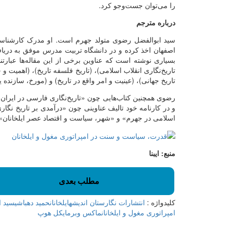
را می‌توان جست‌وجو کرد.
درباره مترجم
سید ابوالفضل رضوی متولد جهرم است. او مدرک کارشناسی 
اصفهان اخذ کرده و در دانشگاه تربیت مدرس موفق به دری
بسیاری نوشته است که عناوین برخی از این مقاله‌ها عبارتند
تاریخ‌نگاری انقلاب اسلامی)، (تاریخ فلسفه تاریخ)، (اهمیت و ج
تاریخ جهانی)، (عینیت و امر واقع در تاریخ) و (مورخ، سازنده یا
رضوی همچنین کتاب‌هایی چون «تاریخ‌نگاری فارسی در ایران می
و در کارنامه خود تالیف عناوینی چون «درآمدی بر تاریخ نگار
اسلامی در جهرم» و «شهر، سیاست و اقتصاد عصر ایلخانان»
منبع: ایبنا
مطلب بعدی
کلیدواژه :
انتشارات نگارستان اندیشه
ایلخانان
حمید دهباشی
سید ا
امپراتوری مغول و ایلخانان
ماکس وبر
مایکل هوپ