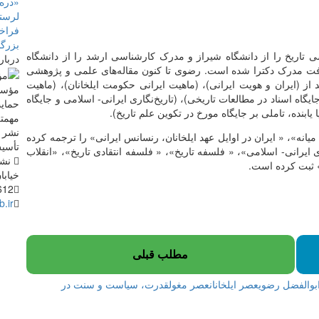
«دره‌
لرستا
فراخو
بزرگ
تاریخ را از دانشگاه شیراز و مدرک کارشناسی ارشد را از دانشگاه
دربار
افت مدرک دکترا شده است. رضوی تا کنون مقاله‌های علمی و پژوهشی
 از (ایران و هویت ایرانی)، (ماهیت ایرانی حکومت ایلخانان)، (ماهیت
ایگاه اسناد در مطالعات تاریخی)، (تاریخ‌نگاری ایرانی- اسلامی و جایگاه
حمایت
 یابنده، تاملی بر جایگاه مورخ در تکوین علم تاریخ).
مهمتر
نشر م
انه»، « ایران در اوایل عهد ایلخانان، رنسانس ایرانی» را ترجمه کرده
تأسی
ی ایرانی- اسلامی»، « فلسفه تاریخ»، « فلسفه انتقادی تاریخ»، «انقلاب
نشان
 ثبت کرده است.
خیابان دانش
612
.ir
مطلب قبلی
بوالفضل رضوی
عصر ایلخانان
عصر مغول
قدرت، سیاست و سنت در