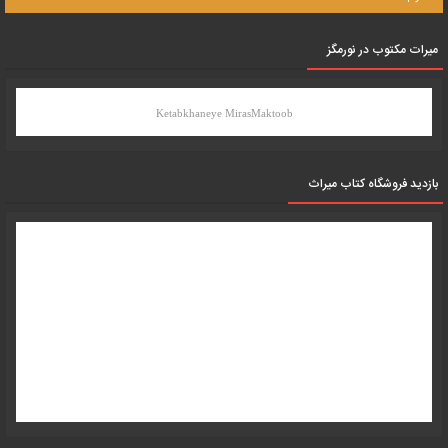
میرات مکتوب در نورمگز
Ketabkhaneye MirasMaktoob
بازدید فروشگاه کتاب میراث