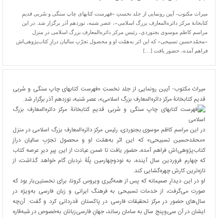
میراث مکتوب- آیین رونمایی از جلد نخستِ «فهرست کتابهای چاپ سنگی و سُربی قدیمِ
کتابخانۀ مرکز دائره‌المعارف بزرگ اسلامی»، عصر ‌شنبه، نوزدهم آذر برگزار شد. در این
مراسم کاظم موسوی بجنوردی، رئیس مرکز دائره‌المعارف بزرگ اسلامی در منزل
«محمّدحسین تسبیحی» که این اثر به‌همّت او و محصول تجرّبِ سالیان درازِ کتاب‌پژوهی‌اش
فراهم آمده، حضور یافت […]
میراث مکتوب- آیین رونمایی از جلد نخستِ «فهرست کتابهای چاپ سنگی و سُربی
قدیمِ کتابخانۀ مرکز دائره‌المعارف بزرگ اسلامی»، عصر ‌شنبه، نوزدهم آذر برگزار شد.
در این مراسم کاظم موسوی بجنوردی، رئیس مرکز دائره‌المعارف بزرگ اسلامی در منزل
«محمّدحسین تسبیحی» که این اثر به‌همّت او و محصول تجرّبِ سالیان درازِ
کتاب‌پژوهی‌اش فراهم آمده، حضور یافت تا ضمن عیادت از این پیرِ دیرِ عرصه کتاب
که چهارم فروردین سال آینده، به نودوچهارمین پلّۀ نردبان گام خواهد گذاشت، از
تازه‌ترین کارش چهره‌گشایی کند.
او در این دیدارِ صمیمانه که پس از همه‌گیری ویروس کرونا، برای نخستین‌بار بود که
صورت می‌گرفت، از خدمات تسبیحی به فرهنگ ایرانی و زبان فارسی به‌ویژه در
سال‌های حضور در مرکز تحقیقات فارسی در پاکستان قدردانی کرد و گفت: آن‌چه
ایشان در آن سی‌وپنج سال به سامان رساند، جهانِ فارسی‌زبانان به‌خصوص در شبه‌قاره