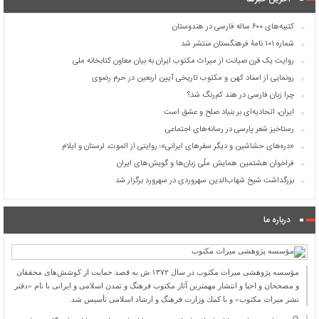
کتیبه‌های ۶۰۰ ساله فارسی در هندوستان
شماره ۱۰۱ نامۀ فرهنگستان منتشر شد
روایت یک قرن صیانت از میراث مکتوب ایران به بیان معاون کتابخانه ملی
رونمایی از اسناد کهن و مکتوب تاریخی آیین اربعین در حرم رضوی
چرا زبان فارسی در هند کم‌رنگ شد؟
ایران، اتحادیه‌ای بر بنیاد صلح و عشق است
رستاخیز شعر پارسی در رسانه‌های اجتماعی
«دره‌های حشاشین و دیگر سفرهای ایرانی»؛ روایتی از الموت، لرستان و ایلام
فراخوان هشتمین همایش ملّی زبان‌ها و گویش‌های ایران
بزرگداشت شیخ شهاب‌الدین سهروردی در سهرورد برگزار شد
درباره ما
مؤسسه پژوهشی میراث مكتوب در سال ۱۳۷۲ ش به قصد حمایت از كوشش‌های محققان
و مصححان و احیا و انتشار مهمترین آثار مكتوب فرهنگ و تمدن اسلامی و ایرانی با نام «دفتر
نشر میراث مكتوب» و با كمك وزارت فرهنگ و ارشاد اسلامی تأسیس شد.