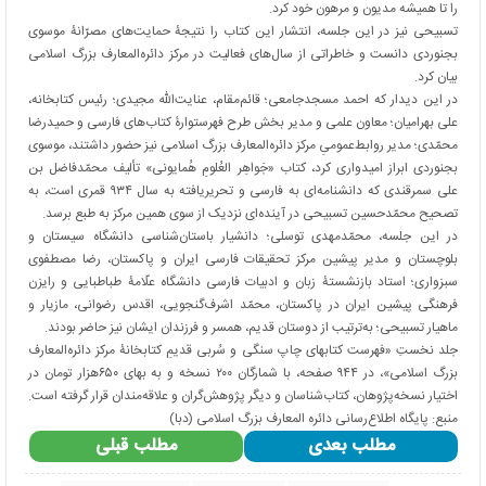
را تا همیشه مدیون و مرهون خود کرد.
تسبیحی نیز در این جلسه، انتشار این کتاب را نتیجۀ حمایت‌های مصرّانۀ موسوی
بجنوردی دانست و خاطراتی از سال‌های فعالیت در مرکز دائره‌المعارف بزرگ اسلامی
بیان کرد.
در این دیدار که احمد مسجدجامعی؛ قائم‌مقام، عنایت‌الله مجیدی؛ رئیس کتابخانه،
علی بهرامیان؛ معاون علمی و مدیر بخش طرح فهرستوارۀ کتاب‌های فارسی و حمیدرضا
محمّدی؛ مدیر روابط‌عمومیِ مرکز دائره‌المعارف بزرگ اسلامی نیز حضور داشتند، موسوی
بجنوردی ابراز امیدواری کرد، کتاب «جَواهِر العُلومِ هُمایونی» تألیف محمّدفاضل بن
علی سمرقندی که دانشنامه‌ای به فارسی و تحریریافته به سال ۹۳۴ قمری است، به
تصحیح محمّدحسین تسبیحی در آینده‌ای نزدیک از سوی همین مرکز به طبع برسد.
در این جلسه، محمّدمهدی توسلی؛ دانشیار باستان‌شناسی دانشگاه سیستان و
بلوچستان و مدیر پیشین مرکز تحقیقات فارسی ایران و پاکستان، رضا مصطفوی
سبزواری؛ استاد بازنشستۀ زبان و ادبیات فارسی دانشگاه علّامۀ طباطبایی و رایزن
فرهنگی پیشین ایران در پاکستان، محمّد اشرف‌گنجویی، اقدس رضوانی، مازیار و
ماهیار تسبیحی؛ به‌ترتیب از دوستان قدیم، همسر و فرزندان ایشان نیز حاضر بودند.
جلد نخستِ «فهرست کتابهای چاپ سنگی و سُربی قدیمِ کتابخانۀ مرکز دائره‌المعارف
بزرگ اسلامی»، در ٩۴۴ صفحه، با شمارگان ٢٠٠ نسخه و به بهای ۶۵٠هزار تومان در
اختیار نسخه‌پژوهان، کتاب‌‎شناسان و دیگر پژوهش‌گران و علاقه‌مندان قرار گرفته است.
منبع: پایگاه اطلاع‌رسانی دائره المعارف بزرگ اسلامی (دبا)
مطلب بعدی
مطلب قبلی