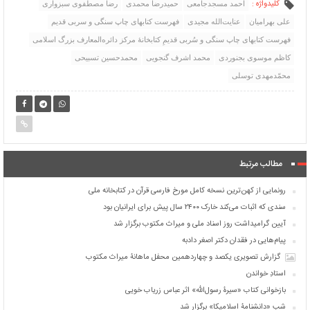
کلیدواژه :
احمد مسجدجامعی
حمیدرضا محمدی
رضا مصطفوی سبزواری
علی بهرامیان
عنایت‌الله مجیدی
فهرست کتابهای چاپ سنگی و سربی قدیم
فهرست کتابهای چاپ سنگی و سُربی قدیمِ کتابخانۀ مرکز دائره‌المعارف بزرگ اسلامی
کاظم موسوی بجنوردی
محمد اشرف گنجویی
محمدحسین تسبیحی
محمّدمهدی توسلی
مطالب مرتبط
رونمایی از کهن‌ترین نسخه کامل مورخ فارسی قرآن در کتابخانه ملی
سندی که اثبات می‌کند خارک ۲۴۰۰ سال پیش برای ایرانیان بود
آیین گرامیداشت روز اسناد ملی و میراث مکتوب برگزار شد
پیام‌هایی در فقدان دکتر اصغر دادبه
گزارش تصویری یکصد و چهاردهمین محفل ماهانۀ میراث مکتوب
استادِ خواندن
بازخوانی کتاب «سیرۀ رسول‌اللّه» اثر عباس زریاب خویی
شبِ «دانشنامۀ اسلامیکا» برگزار شد