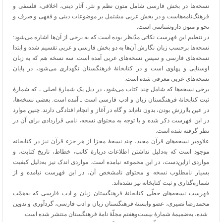
نسخه‌ها در بخش فارسی شامل متون نظم و نثر، آثار دینی، اخلاقی، فلسفی و
فرهنگ‌نامه‌هاست و در بخش عربی مشتمل بر موضوعات دینی و فقهی و صرف و
نحو و متون داروشناسی است.
در تنظیم این فهرست نکاتی مدّنظر بوده ‌است که به برخی ‌از آن‌ها اشاره می‌شود:
نسخه‌ها برحسب زبان نگارش آن‌ها به دو بخش فارسی و عربی تقسیم شده و ابتدا
نسخه‌های فارسی و سپس نسخه‌های عربی آمده ‌است. سه نسخه هم که به زبان
اوستایی و پهلوی است و در کتابخانۀ فرهنگستان نگهداری می‌شود، در پایان
نسخه‌های عربی معرفی شده‌ است.
برخی نسخه‌ها که شامل چند کتاب می‌شود، در ذیل یک شمارۀ اصلی ـ که شمارۀ
ثبت کتابخانۀ فرهنگستان زبان و ادب فارسی است ـ آمده ‌است. بعضی نسخه‌ها،
در عین باارزش بودن، بدون نام‌اند و گاه در آغاز و انجام افتادگی دارند. چنین موارد
در این فهرست ذکر شده و با توجه ‌به محتوای نسخه، نامی قراردادی برای آن در
نظر گرفته شده ‌است.
علاوه‌بر نسخه‌های قرآن مجید، چند نسخۀ مجزا از هر جزء قرآن نیز در کتابخانه
موجود است که به‌دلیل نداشتن اطلاعات دربارۀ کاتب، خطاط، تاریخ کتابت، و
مواردی ازاین‌دست، در این مجموعه نیامده ‌است. مواردی اندک نیز به‌دلیل کیفیت
بسیار نامطلوب نسخه و محتوای نامشخص آن، در این فهرست نیامده و از
شماره‌گذاری و ثبت کتابخانه نیز نشده‌اند.
فهرست نسخه‌های خطّی کتابخانۀ فرهنگستان زبان و ادب فارسی که به‌همّت
محمدرضا نصیری، عضو وابستۀ فرهنگستان زبان و ادب فارسی، گردآوری و تدوین
شده، به‌ضمیمۀ شمارۀ بیست‌وهفتم مجلّۀ نامۀ فرهنگستان منتشر شده است.