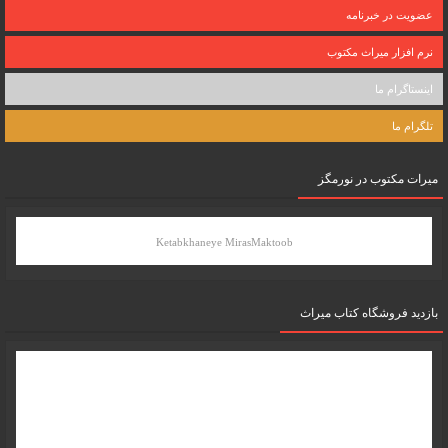
عضویت در خبرنامه
نرم افزار میراث مکتوب
اینستاگرام ما
تلگرام ما
میرات مکتوب در نورمگز
Ketabkhaneye MirasMaktoob
بازدید فروشگاه کتاب میراث