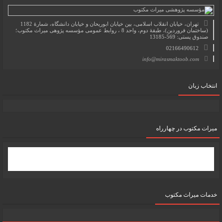
تهران، خیابان انقلاب اسلامی، بین خیابان ابوریحان و خیابان دانشگاه، شمارۀ 1182
(ساختمان فروردین)، طبقۀ دوم، واحد 8 ، روابط عمومی مؤسسه پژوهی میراث مکتوب؛
صندوق پستی: 569-13185
02166490612
info@mirasmaktoob.com
انتخاب زبان
میرات مکتوب در چهارراه
خدمات میراث مکتوب