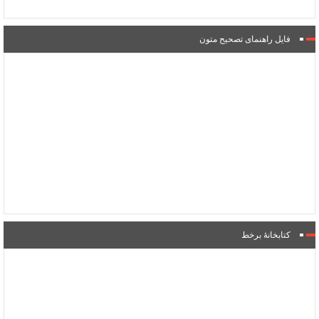
فایل راهنمای تصحیح متون
کتابخانۀ برخط