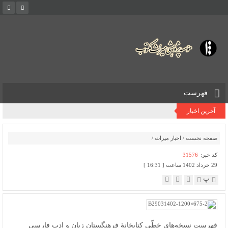
فهرست
آخرین اخبار
صفحه نخست
/
اخبار میراث
/
کد خبر:
31576
29 خرداد 1402 ساعت [ 16:31 ]
پ
فهرست نسخه‌های خطّی کتابخانۀ فرهنگستان زبان و ادب فارسی