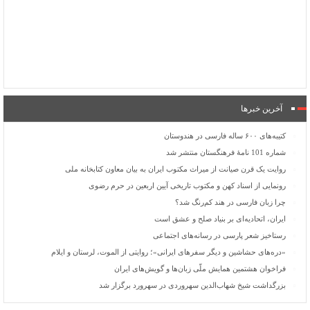
آخرین خبرها
کتیبه‌های ۶۰۰ ساله فارسی در هندوستان
شماره 101 نامۀ فرهنگستان منتشر شد
روایت یک قرن صیانت از میراث مکتوب ایران به بیان معاون کتابخانه ملی
رونمایی از اسناد کهن و مکتوب تاریخی آیین اربعین در حرم رضوی
چرا زبان فارسی در هند کم‌رنگ شد؟
ایران، اتحادیه‌ای بر بنیاد صلح و عشق است
رستاخیز شعر پارسی در رسانه‌های اجتماعی
«دره‌های حشاشین و دیگر سفرهای ایرانی»؛ روایتی از الموت، لرستان و ایلام
فراخوان هشتمین همایش ملّی زبان‌ها و گویش‌های ایران
بزرگداشت شیخ شهاب‌الدین سهروردی در سهرورد برگزار شد