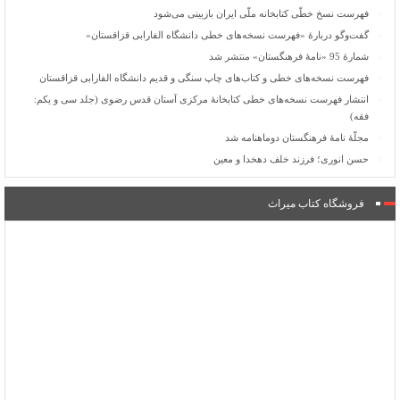
فهرست نسخ خطّی کتابخانه ملّی ایران بازبینی می‌شود
گفت‌وگو دربارۀ «فهرست نسخه‌های خطی دانشگاه الفارابی قزاقستان»
شمارۀ 95 «نامۀ فرهنگستان» منتشر شد
فهرست نسخه‌های خطی و کتاب‌های چاپ سنگی و قدیم دانشگاه الفارابی قزاقستان
انتشار فهرست نسخه‌های خطی کتابخانۀ مرکزی آستان قدس رضوی (جلد سی و یکم:
فقه)
مجلّۀ نامۀ فرهنگستان دوماهنامه شد
حسن انوری؛ فرزند خلف دهخدا و معین
فروشگاه کتاب میراث