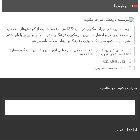
درباره ما
مؤسسه پژوهشی میراث مكتوب در سال 1372 ش به قصد حمایت از كوشش‌های محققان
و مصححان و احیا و انتشار مهمترین آثار مكتوب فرهنگ و تمدن اسلامی و ایرانی با نام «دفتر
نشر میراث مكتوب» و با كمك وزارت فرهنگ و ارشاد اسلامی تأسیس شد.
نشانی: تهران، خیابان انقلاب اسلامی، بین خیابان ابوریحان و خیابان دانشگاه، شمارۀ
1182 (ساختمان فروردین)، طبقۀ دوم
021-66490612
info@mirasmaktoob.ir
میرات مکتوب در طاقچه
اطلاعات تماس