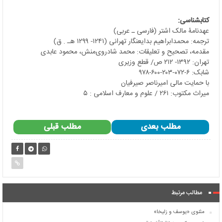
کتابشناسی:
عهدنامۀ مالک اشتر (فارسی ـ عربی)
ترجمه: محمدابراهیم بدایع­نگار تهرانی (۱۲۴۱- ۱۲۹۹ هـ . ق)
مقدمه، تصحیح و تعلیقات: محمد شادروی‌منش، محمود عابدی
تهران: ۱۳۹۲- ۲۱۲ ص/ قطع وزیری
شابک: ۶-۰۷۲-۲۰۳-۶۰۰-۹۷۸
با حمایت مالی امیرناصر صیرفیان
میراث مکتوب: ۲۶۱ / علوم و معارف اسلامی : ۵
مطلب بعدی
مطلب قبلی
مطالب مرتبط
مثنوی «یوسف و زلیخا»