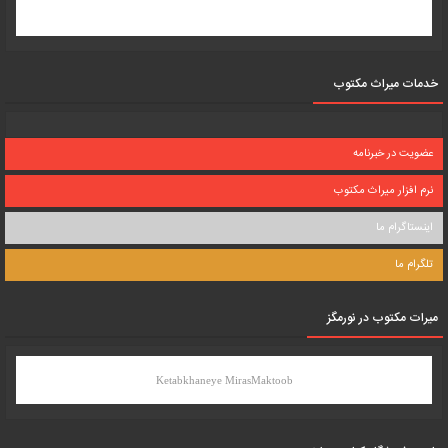
خدمات میراث مکتوب
عضویت در خبرنامه
نرم افزار میراث مکتوب
اینستاگرام ما
تلگرام ما
میرات مکتوب در نورمگز
Ketabkhaneye MirasMaktoob