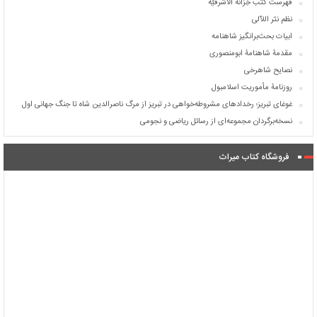
فهرست کتب خِزانة الأشرفیّة
نظم نثر اللآلی
ابیات بحث‌برانگیز شاهنامه
مقدمۀ شاهنامۀ ابومنصوری
نصایح شاهرخی
روزنامۀ مأموریت اسلامبول
غوغای تبریز؛ رخدادهای مشروطه‌خواهی در تبریز از مرگ ناصرالدین شاه تا جنگ جهانی اول
نسخه‌برگردان مجموعه‌ای از رسائل ریاضی و نجومی
فروشگاه کتاب میراث