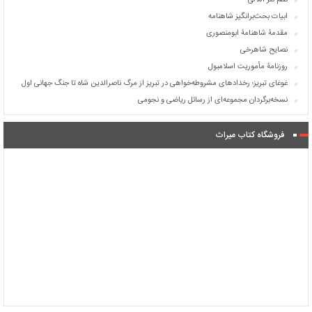
نظم نثر اللآلی
ابیات بحث‌برانگیز شاهنامه
مقدمۀ شاهنامۀ ابومنصوری
نصایح شاهرخی
روزنامۀ مأموریت اسلامبول
غوغای تبریز؛ رخدادهای مشروطه‌خواهی در تبریز از مرگ ناصرالدین شاه تا جنگ جهانی اول
نسخه‌برگردان مجموعه‌ای از رسائل ریاضی و نجومی
فروشگاه کتاب میراث