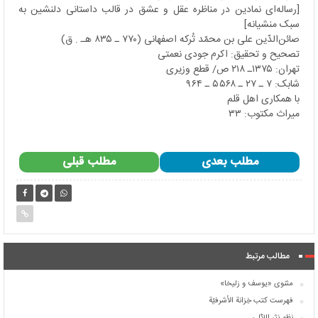
[رساله
ای نمادين در مناظره عقل و عشق در قالب داستانی دلنشين به
سبک منشيانه]
صائن‌الدّين علی بن محمّد تُركه اصفهانی (۷۷۰ ـ ۸۳۵ هـ . ق)
تصحيح و تحقیق: اكرم جودی نعمتی
تهران: ۱۳۷۵ـ ۲۱۸ ص/ قطع وزيری
شابک: ۷ ـ ۲۷ ـ ۵۵۶۸ ـ ۹۶۴
با همکاری اهل قلم
میراث مکتوب: ۳۳
مطلب بعدی
مطلب قبلی
مطالب مرتبط
مثنوی «یوسف و زلیخا»
فهرست کتب خِزانة الأشرفیّة