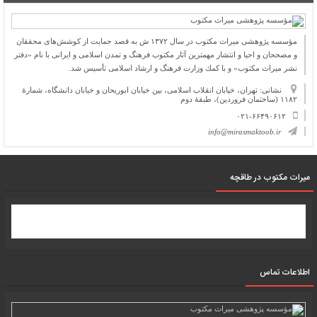
مؤسسه پژوهشی میراث مكتوب در سال ۱۳۷۲ ش به قصد حمایت از كوشش‌های محققان
و مصححان و احیا و انتشار مهمترین آثار مكتوب فرهنگ و تمدن اسلامی و ایرانی با نام «دفتر
نشر میراث مكتوب» و با كمك وزارت فرهنگ و ارشاد اسلامی تأسیس شد.
نشانی: تهران، خیابان انقلاب اسلامی، بین خیابان ابوریحان و خیابان دانشگاه، شمارۀ
۱۱۸۲ (ساختمان فروردین)، طبقۀ دوم
۰۲۱-۶۶۴۹۰۶۱۲
info@mirasmaktoob.ir
میرات مکتوب در طاقچه
اطلاعات تماس