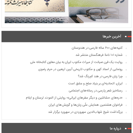
آخرین خبرها
کتیبه‌های ۶۰۰ ساله فارسی در هندوستان
شماره ۱۰۱ نامۀ فرهنگستان منتشر شد
روایت یک قرن صیانت از میراث مکتوب ایران به بیان معاون کتابخانه ملی
رونمایی از اسناد کهن و مکتوب تاریخی آیین اربعین در حرم رضوی
چرا زبان فارسی در هند کم‌رنگ شد؟
ایران، اتحادیه‌ای بر بنیاد صلح و عشق است
رستاخیز شعر پارسی در رسانه‌های اجتماعی
«دره‌های حشاشین و دیگر سفرهای ایرانی»؛ روایتی از الموت، لرستان و ایلام
فراخوان هشتمین همایش ملّی زبان‌ها و گویش‌های ایران
بزرگداشت شیخ شهاب‌الدین سهروردی در سهرورد برگزار شد
درباره ما