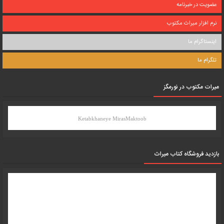
عضویت در خبرنامه
نرم افزار میراث مکتوب
اینستاگرام ما
تلگرام ما
میرات مکتوب در نورمگز
Ketabkhaneye MirasMaktoob
بازدید فروشگاه کتاب میراث