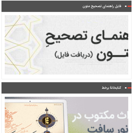
فایل راهنمای تصحیح متون
کتابخانۀ برخط