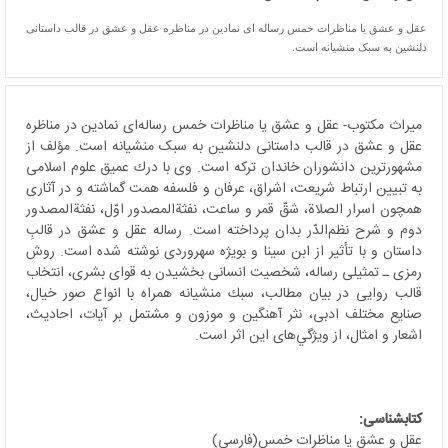
عقل و عشق یا مناظرات خمس رساله ای نمادين در مناظره عقل و عشق در قالب داستانی
دلنشين به سبک منشيانه است.
میراث مکتوب- عقل و عشق یا مناظرات خمس رساله
ای نمادين در مناظره
عقل و عشق در قالب داستانی دلنشين به سبک منشيانه است. مؤلف از
مشهورترين دانشوران خاندان تركه است. وى با درك عميق علوم اسلامى
به تبيين ارتباط شريعت، اشراق، عرفان و فلسفه همت گماشته و در آثارى
همچون اسرار الصلاة، شقّ قمر و ساعت، نفثة­المصدور اوّل، نفثة­المصدور
دوم و شرح نظم‌الدّر بدان پرداخته است. رساله عقل و عشق در قالبِ
داستان و با تأثیر از ابن سينا و بويژه سهروردى نوشته شده است. روش
رمزى ـ تمثيلى رساله، شخصيت انسانى بخشيدن به قواى بشرى، انتخاب
قالب روايى در بيان مطالب، سبك منشيانه همراه با انواع صور خيال،
صنايع مختلف ادبى، نثر آهنگين و موزون و مشتمل بر آيات، احاديث،
اشعار و امثال، از ويژگي‌هاى اين اثر است.
کتابشناسی:
عقل و عشق یا مناظرات خمس(فارسی)