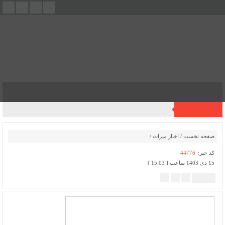
فهرست
آخرین اخبار
صفحه نخست
/
اخبار میراث
/
کد خبر:
44776
15 دی 1403 ساعت [ 15:03 ]
پ