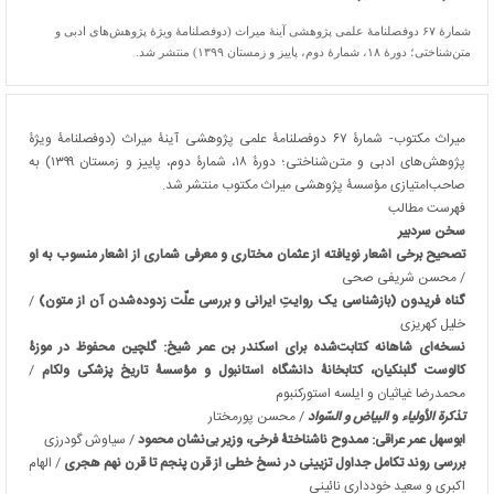
شمارۀ ۶۷ دوفصلنامۀ علمی پژوهشی آینۀ میراث (دوفصلنامۀ ویژۀ پژوهش‌های ادبی و
متن‌شناختی؛ دورۀ ۱۸، شمارۀ دوم، پاییز و زمستان ۱۳۹۹) منتشر شد.
میراث مکتوب- شمارۀ ۶۷ دوفصلنامۀ علمی پژوهشی آینۀ میراث (دوفصلنامۀ ویژۀ
پژوهش‌های ادبی و متن‌شناختی؛ دورۀ ۱۸، شمارۀ دوم، پاییز و زمستان ۱۳۹۹) به
صاحب‌امتیازی مؤسسۀ پژوهشی میراث مکتوب منتشر شد.
فهرست مطالب
سخن سردبیر
تصحیح برخی اشعار نویافته از عثمان مختاری و معرفی شماری از اشعار منسوب به او
/ محسن شریفی صحی
گناه فریدون (بازشناسی یک روایتِ ایرانی و بررسی علّت زدوده‌شدن آن از متون)
/
خلیل کهریزی
نسخه‌ای شاهانه کتابت‌شده برای اسکندر بن عمر شیخ: گلچین محفوظ در موزۀ
کالوست گلبنکیان، کتابخانۀ دانشگاه استانبول و مؤسسۀ تاریخ پزشکی ولکام
/
محمدرضا غیاثیان و ایلسه استورکنبوم
تذکرة الأولیاء
و
البیاض و السّواد
/ محسن پورمختار
ابوسهل عمر عراقی: ممدوح ناشناختۀ فرخی، وزیر بی‌نشان محمود
/ سیاوش گودرزی
بررسی روند تکامل جداول تزیینی در نسخ خطی از قرن پنجم تا قرن نهم هجری
/ الهام
اکبری و سعید خودداری نائینی