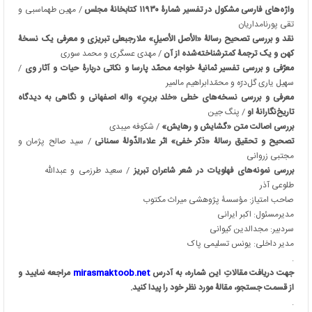
واژه‌های فارسی مشکول در تفسیر شمارۀ ۱۱۹۳۰ کتابخانۀ مجلس
/ مهین طهماسبی و
تقی پورنامداریان
نقد و بررسی تصحیح رسالۀ «الأصل الأصیلِ» ملارجبعلی تبریزی و معرفی یک نسخۀ
کهن و یک ترجمۀ کمترشناخته‌شده از آن
/ مهدی عسگری و محمد سوری
معرّفی و بررسی تفسیر ثمانیۀ خواجه‌ محمّد پارسا و نکاتی دربارۀ حیات و آثار وی
/
سهیل یاری گل‌درّه و محمّدابراهیم مالمیر
معرفی و بررسی نسخه‌های خطی «خلد برینِ» واله اصفهانی و نگاهی به دیدگاه
تاریخ‌نگارانۀ او
/ پنگ جین
بررسی اصالت متن «گشایش و رهایش»
/ شکوفه میبدی
تصحیح و تحقیق رسالۀ «ذکر خفی» اثر علاءالدّولۀ سمنانی
/ سید صالح پژمان و
مجتبی زروانی
بررسی نمونه‌های فهلویات در شعر شاعران تبریز
/ سعید طرزمی و عبدالله
طلوعی آذر
صاحب امتیاز: مؤسسۀ پژوهشی میراث مکتوب
مدیرمسئول: اکبر ایرانی
سردبیر: مجدالدین کیوانی
مدیر داخلی: یونس تسلیمی پاک
.
جهت دریافت مقالاتِ این شماره، به آدرس
mirasmaktoob.net
مراجعه نمایید و
از قسمت جستجو، مقالۀ مورد نظر خود را پیدا کنید.
.