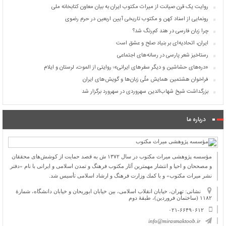
روایت یک قرن صیانت از میراث مکتوب ایران به بیان معاون کتابخانه ملی
رونمایی از اسناد کهن و مکتوب تاریخی آیین اربعین در حرم رضوی
چرا زبان فارسی در هند کم‌رنگ شد؟
ایران، اتحادیه‌ای بر بنیاد صلح و عشق است
رستاخیز شعر پارسی در رسانه‌های اجتماعی
«دره‌های حشاشین و دیگر سفرهای ایرانی»؛ روایتی از الموت، لرستان و ایلام
فراخوان هشتمین همایش ملّی زبان‌ها و گویش‌های ایران
بزرگداشت شیخ شهاب‌الدین سهروردی در سهرورد برگزار شد
درباره ما
مؤسسه پژوهشی میراث مكتوب در سال ۱۳۷۲ ش به قصد حمایت از كوشش‌های محققان
و مصححان و احیا و انتشار مهمترین آثار مكتوب فرهنگ و تمدن اسلامی و ایرانی با نام «دفتر
نشر میراث مكتوب» و با كمك وزارت فرهنگ و ارشاد اسلامی تأسیس شد.
نشانی: تهران، خیابان انقلاب اسلامی، بین خیابان ابوریحان و خیابان دانشگاه، شمارۀ
۱۱۸۲ (ساختمان فروردین)، طبقۀ دوم
۰۲۱-۶۶۴۹۰۶۱۲
info@mirasmaktoob.ir