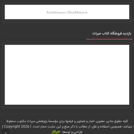
Ketabkhaneye MirasMaktoob
بازدید فروشگاه کتاب میراث
کلیه حقوق مادی، معنوی، اخبار و تصاویر و فیلمها برای مؤسسۀ پژوهشی میراث مکتوب محفوظ
میباشد؛ همچنین استفاده و نقل، از مطالب با ذکر منبع و این سایت مجاز است. | Copyright 2026 |
طراحی و توسعه :
اجراکار