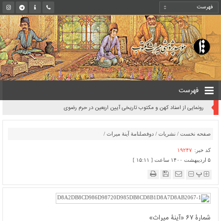
فهرست
رونمایی از اسناد کهن و مکتوب تاریخی آیین اربعین در حرم رضوی
صفحه نخست
/
نشریات
/
دوفصلنامۀ آینۀ میراث
/
کد خبر:
۱۹۲۴۷
۵ اردیبهشت ۱۴۰۰ ساعت [ ۱۵:۱۱ ]
پ
شمارۀ ۶۷ «آینۀ میراث»