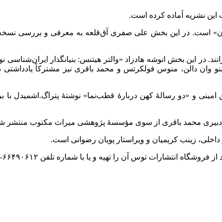
این نشریه آماده کرده است.
» است. در این بخش علی صفری آق‌قلعه به معرفی و بررسی نسخه تا
ند. در این بخش انوشه هادزاد «والتر هیتنس: بنیانگذار ایران‌شناسی نوی
و وان دالن، منوس فولکرتس و محمد باقری نیز مشترکاً یادداشتی در
امینی و «دو رسالۀ کهن دربارۀ قطب‌نما» نوشتۀ پتراگ.اشمیدل با
و سردبیری محمد باقری از سوی مؤسسۀ پژوهشی میراث مکتوب منتشر ش
خلی، زینب کریمیان و ویراستار پویان رضوانی است.