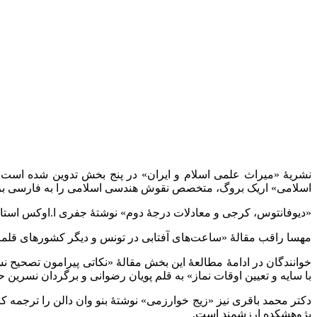
نشریۀ «میراث علمی اسلام و ایران» در پنج بخش تدوین شده است
اسلامی» اریک بروگ، متخصص نقوش هندسی اسلامی را به فارسی بر
«دیوفانتوس، کرجی و‌ معادلات درجۀ دوم» نوشتۀ جفری ا.اوکس استا
مهسا راقب مقالۀ «ساعت‌های آفتابی در تونس و دیگر کشورهای قلمر
خوانندگان در ادامۀ مطالعۀ این بخش مقالۀ «نکاتی پیرامون تصحیح ن
با سایه و تعیین اوقات نماز» به قلم پویان رضوانی و برگردان نسرین 
دکتر محمد باقری نیز «زیج خوارزمی» نوشتۀ بنو وان دالن را ترجمه
پژوهشکده ارزشمند است.