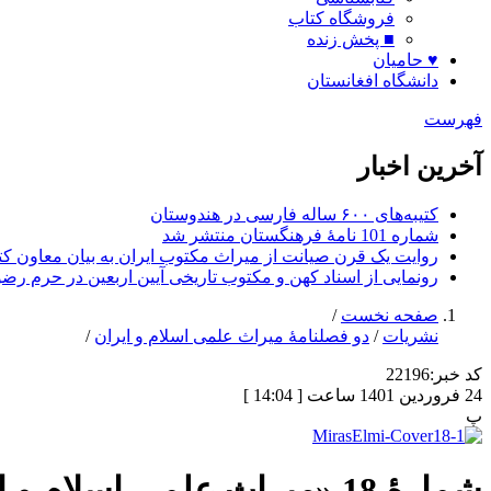
فروشگاه کتاب
■ پخش زنده
♥ حامیان
دانشگاه افغانستان
فهرست
آخرین اخبار
کتیبه‌های ۶۰۰ ساله فارسی در هندوستان
شماره 101 نامۀ فرهنگستان منتشر شد
روایت یک قرن صیانت از میراث مکتوب ایران به بیان معاون کتا
رونمایی از اسناد کهن و مکتوب تاریخی آیین اربعین در حرم رض
صفحه نخست
/
نشریات
/
دو فصلنامۀ میراث علمی اسلام و ایران
/
کد خبر:
22196
24 فروردین 1401 ساعت [ 14:04 ]
پ
شمارۀ 18 «میراث علمی اسلام و ایران»