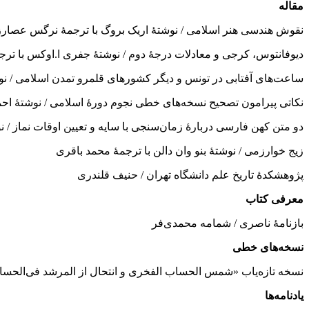
مقاله
نقوش هندسی هنر اسلامی / نوشتۀ اریک بروگ با ترجمۀ نرگس عصارز
دیوفانتوس، کرجی و‌ معادلات درجۀ دوم / نوشتۀ جفری ا.اوکس با تر
ساعت‌های آفتابی در تونس و دیگر کشورهای قلمرو تمدن اسلامی / ن
نکاتی پیرامون تصحیح نسخه‌های خطی نجوم دورۀ اسلامی / نوشتۀ احمد
دو متن کهن فارسی دربارۀ زمان‌سنجی با سایه و تعیین اوقات نماز / 
زیج خوارزمی / نوشتۀ بنو وان دالن با ترجمۀ محمد باقری
پژوهشکدۀ تاریخ علم دانشگاه تهران / حنیف قلندری
معرفی کتاب
بازنامۀ ناصری / شمامه محمدی‌فر
نسخه‌های خطی
نسخه تازه‌یاب «شمس‌ الحساب الفخری و انتحال از المرشد فی‌الحس
یادنامه‌ها