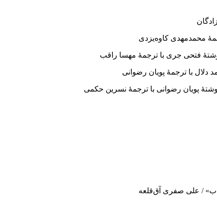
ادگان
جمۀ محمدمهدی کاوه‌یزدی
وشتۀ فتحی جری با ترجمۀ مهسا راقب
 دلال با ترجمۀ پویان رضوانی
نوشتۀ پویان رضوانی با ترجمۀ نسرین حکمی
اب» / علی صفری آق‌قلعه