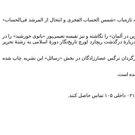
زه‌یاب «شمس‌ الحساب الفخری و انتحال از المرشد فی‌الحساب»
ن در آلمان» را نگاشته و‌ نیز نفیسه نعیمی‌پور «بانوی خورشید» را در
بارۀ درگذشت ریچارد لورچ تاریخ‌نگار دورۀ اسلامی به رشتۀ تحریر
 برگردان نرگس عصارزادگان در بخش «رسائل» این نشریه چاپ شده
ده است.