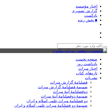
اخبار مؤسسه
گزارش تصویری
پادکست‌
■ پخش زنده
صفحه نخست
یادداشت روز
اخبار میراث
تازه‌های کتاب
نشریات
فصلنامۀ گزارش میراث
ضمیمۀ فصلنامۀ گزارش میراث
دوفصلنامۀ آینۀ میراث
ضمیمۀ دوفصلنامۀ آینۀ میراث
دو فصلنامۀ میراث علمی اسلام و ایران
ضمیمۀ دو فصلنامۀ میراث علمی اسلام و ایران