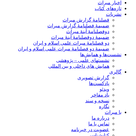
اخبار میراث
تازه‌های کتاب
نشریات
فصلنامۀ گزارش میراث
ضمیمۀ فصلنامۀ گزارش میراث
دوفصلنامۀ آینۀ میراث
ضمیمۀ دوفصلنامۀ آینۀ میراث
دو فصلنامۀ میراث علمی اسلام و ایران
ضمیمۀ دو فصلنامۀ میراث علمی اسلام و ایران
نشست‌ها و همایش‌ها
نشستهای علمی – پژوهشی
همایش های داخلی و بین المللی
گالری
گزارش تصویری
پادکست‌ها
ویدئو
یاد مفاخر
نسخه و سند
نگاره
با میراث
درباره ما
تماس با ما
عضویت در خبرنامه
کتابشناسی