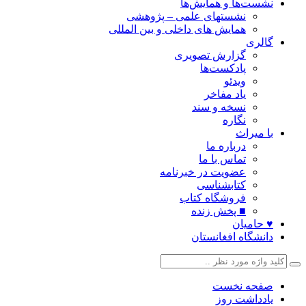
نشست‌ها و همایش‌ها
نشستهای علمی – پژوهشی
همایش های داخلی و بین المللی
گالری
گزارش تصویری
پادکست‌ها
ویدئو
یاد مفاخر
نسخه و سند
نگاره
با میراث
درباره ما
تماس با ما
عضویت در خبرنامه
کتابشناسی
فروشگاه کتاب
■ پخش زنده
♥ حامیان
دانشگاه افغانستان
صفحه نخست
یادداشت روز