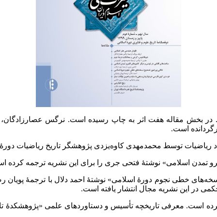
. در بخش مقاله هفت اثر به چاپ رسیده است. نرگس عصارزادگان، 
گردانده است.
د ریاضیات توسط محمدمهدی کاوه‌یزدی پژوهشگر تاریخ ریاضیات دورۀ
و تمدن اسلامی» نوشتۀ فتحی جری را برای این نشریه ترجمه کرده ا
سخه‌های خطی نجوم دورۀ اسلامی» نوشتۀ احمد دلال با ترجمۀ پویان رض
حکمی در این نشریه مجال انتشار یافته است.
 کرده است. معرفی تاریخچه تأسيس و دستاوردهای علمی «پژوهشکدۀ تار