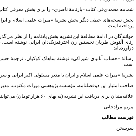
شمامه محمدی‌فر، کتاب «بازنامۀ ناصری» را برای بخش معرفی کتاب 
بخش نسخه‌های خطی دیگر بخش نشریۀ «میراث علمی اسلام و ایران
پرداخته است.
خوانندگان در ادامۀ مطالعۀ این نشریه بخش یادنامه را از نظر می‌گذران
رثای آلنوش طریان نخستین زن اخترفیزیک‌دان ایرانی نوشته است. بن
درآورده‌اند.
رسالۀ «حساب آنانیای شیراکی» نوشتۀ ساهاک کوکیان، ترجمۀ حسن 
است.
نشریۀ «میراث علمی اسلام و ایران با مدیر مسئولی اکبر ایرانی 
صاحب امتیاز این دوفصلنامه، مؤسسه پژوهشی میراث مکتوب، مدیر دا
علاقه‌مندان برای دریافت این نشریه (به بهای ۶۰ هزار تومان) می‌توانند از فروشگاه انتشارات توس آن را تهیه و یا با شماره تلفن ۶۶۴۹۰۶۱۲-۰۲۱ داخلی ۱۰۵ تماس حاصل کنند.
مریم مرادخانی
فهرست مطالب
سرسخن