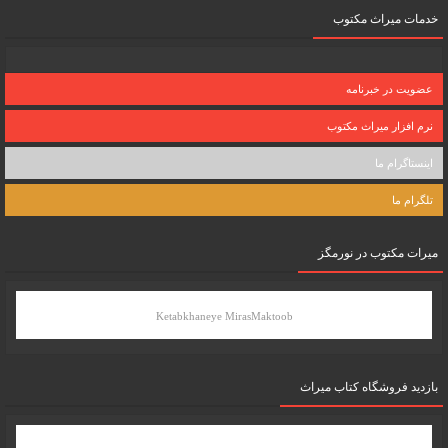
خدمات میراث مکتوب
عضویت در خبرنامه
نرم افزار میراث مکتوب
اینستاگرام ما
تلگرام ما
میرات مکتوب در نورمگز
Ketabkhaneye MirasMaktoob
بازدید فروشگاه کتاب میراث