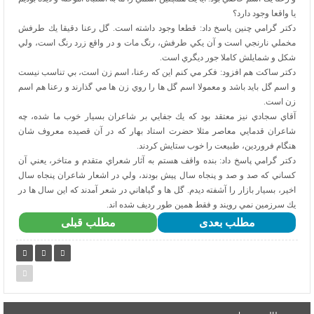
يا واقعا وجود دارد؟
دكتر گرامي چنين پاسخ داد: قطعا وجود داشته است. گل رعنا دقيقا يك طرفش
مخملي نارنجي است و آن يكي طرفش، رنگ مات و در واقع زرد رنگ است، ولي
شكل و شمايلش كاملا جور ديگري است.
دكتر ساكت هم افزود: فكر مي كنم اين كه رعنا، اسم زن است، بي تناسب نيست
و اسم گل بايد باشد و معمولا اسم گل ها را روي زن ها مي گذارند و رعنا هم اسم
زن است.
آقاي سجادي نيز معتقد بود كه يك جفايي بر شاعران بسيار خوب ما شده، چه
شاعران قدمايي معاصر مثلا حضرت استاد بهار كه در آن قصيده معروف شان
هنگام فروردين، طبيعت را خوب ستايش كردند.
دكتر گرامي پاسخ داد: بنده واقف هستم به آثار شعراي متقدم و متاخر، يعني آن
كساني كه صد و صد و پنجاه سال پيش بودند، ولي در اشعار شاعران پنجاه سال
اخير، بسيار بازار را آشفته ديدم. گل ها و گياهاني در شعر آمدند كه اين سال ها در
يك سرزمين نمي رويند و فقط همين طور رديف شده اند.
مطلب بعدی
مطلب قبلی