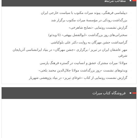
مطالب مرتبط
دیپلماسی فرهنگی، پیوند میراث مکتوب با سیاست خارجی ایران
بزرگداشت رودکی در مؤسسۀ میراث مکتوب برگزار شد
گزارش نشست رونمایی «نصایح شاهرخی»
سخنرانی‌های روز بزرگداشت «ابوالفضل بیهقی» (6 ویدئو)
گرامیداشت جشن مهرگان به روایت دکتر علی بلوکباشی
مهرِ عاشقان ایران در تبریز / برگزاری «جشن مهرگان» در بنیاد ایرانشناسی آذربایجان
شرقی
مولانا؛ میراث مشترک عشق و انسانیت در گستره فرهنگ پارسی
ویدئوهای نشست «روز بزرگداشت مولانا جلال‌الدین محمد بلخی»
گزارش نشست رونمایی از کتاب «غوغای تبریز» در بنیاد پژوهشی شهریار
فروشگاه کتاب میراث