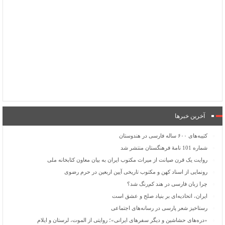
آخرین خبرها
کتیبه‌های ۶۰۰ ساله فارسی در هندوستان
شماره 101 نامۀ فرهنگستان منتشر شد
روایت یک قرن صیانت از میراث مکتوب ایران به بیان معاون کتابخانه ملی
رونمایی از اسناد کهن و مکتوب تاریخی آیین اربعین در حرم رضوی
چرا زبان فارسی در هند کم‌رنگ شد؟
ایران، اتحادیه‌ای بر بنیاد صلح و عشق است
رستاخیز شعر پارسی در رسانه‌های اجتماعی
«دره‌های حشاشین و دیگر سفرهای ایرانی»؛ روایتی از الموت، لرستان و ایلام