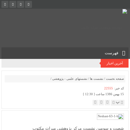
فهرست
آخرین اخبار
صفحه نخست
/
نشست ها
/
نشستهای علمی - پژوهشی
/
کد خبر:
22555
15 بهمن 1386 ساعت [ 12:30 ]
پ
شصت و سومين نشست مركز پژوهشي ميراث مكتوب