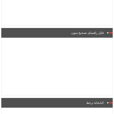
فایل راهنمای تصحیح متون
کتابخانۀ برخط