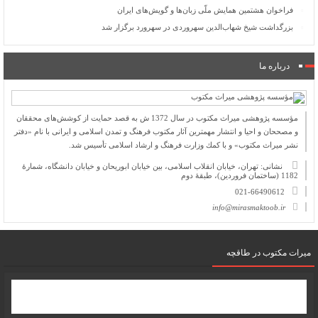
فراخوان هشتمین همایش ملّی زبان‌ها و گویش‌های ایران
بزرگداشت شیخ شهاب‌الدین سهروردی در سهرورد برگزار شد
درباره ما
مؤسسه پژوهشی میراث مكتوب در سال 1372 ش به قصد حمایت از كوشش‌های محققان
و مصححان و احیا و انتشار مهمترین آثار مكتوب فرهنگ و تمدن اسلامی و ایرانی با نام «دفتر
نشر میراث مكتوب» و با كمك وزارت فرهنگ و ارشاد اسلامی تأسیس شد.
نشانی: تهران، خیابان انقلاب اسلامی، بین خیابان ابوریحان و خیابان دانشگاه، شمارۀ
1182 (ساختمان فروردین)، طبقۀ دوم
021-66490612
info@mirasmaktoob.ir
میرات مکتوب در طاقچه