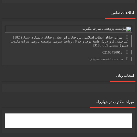
اطلاعات تماس
تهران، خیابان انقلاب اسلامی، بین خیابان ابوریحان و خیابان دانشگاه، شمارۀ 1182
(ساختمان فروردین)، طبقۀ دوم، واحد 8 ، روابط عمومی مؤسسه پژوهی میراث مکتوب؛
صندوق پستی: 569-13185
02166490612
info@mirasmaktoob.com
انتخاب زبان
میرات مکتوب در چهارراه