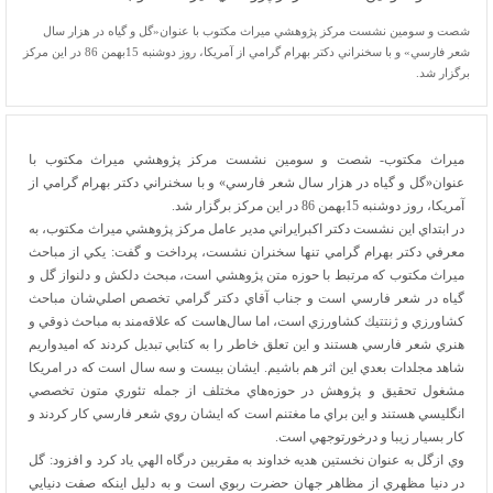
شصت و سومين نشست مركز پژوهشي ميراث مكتوب با عنوان«گل و گياه در هزار سال
شعر فارسي» و با سخنراني دكتر بهرام گرامي از آمريكا، روز دوشنبه 15بهمن 86 در اين مركز
برگزار شد.
ميراث مكتوب- شصت و سومين نشست مركز پژوهشي ميراث مكتوب با
عنوان«گل و گياه در هزار سال شعر فارسي» و با سخنراني دكتر بهرام گرامي از
آمريكا، روز دوشنبه 15بهمن 86 در اين مركز برگزار شد.
در ابتداي اين نشست دكتر اكبرايراني مدير عامل مركز پژوهشي ميراث مكتوب، به
معرفي دكتر بهرام گرامي تنها سخنران نشست، پرداخت و گفت: يكي از مباحث
ميراث مكتوب كه مرتبط با حوزه‌ متن پژوهشي است، مبحث دلكش و دلنواز گل و
گياه در شعر فارسي است و جناب آقاي دكتر گرامي تخصص اصلي‌شان مباحث
كشاورزي و ژنتتيك كشاورزي است، اما سال‌هاست كه علاقه‌مند به مباحث ذوقي و
هنري شعر فارسي هستند و اين تعلق خاطر را به كتابي تبديل كردند كه اميدواريم
شاهد مجلدات بعدي اين اثر هم باشيم. ايشان بيست و سه سال است كه در امريكا
مشغول تحقيق و پژوهش در حوزه‌هاي مختلف از جمله تئوري متون تخصصي
انگليسي هستند و اين براي ما مغتنم است كه ايشان روي شعر فارسي كار كردند و
كار بسيار زيبا و درخورتوجهي است.
وي ازگل به عنوان نخستين هديه خداوند به مقربين درگاه الهي ياد كرد و افزود: گل
در دنيا مظهري از مظاهر جهان حضرت ربوي است و به دليل اينكه صفت دنيايي