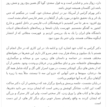
دارد، زوال پذير و فناپذير است و به قول سعدي: گويا گل همين پنج روز و شش روز
باشد،اين گلستان هميشه خوش باشد.
دكتر بهرام گرامي از آمريكا، نيز در ابتداي سخنان خود، گفت: در شگفتم كه حتي
يك اثر و يك تحقيق جامع در مورد يكي از گياهان در شعر فارسي انجام نشده است.
وي افزود: به هر جا سر كشيديم با فرهيختگان ادب فارسي در داخل كشور و خارج
كشور به گفتگو نشستيم. فهرست پايان نامه‌ها و رساله‌هاي دانشكده‌هاي ادبيات
دانشگاه هاي ايران را يك به يك بررسي كرديم و فهرست مجلاتي كه از انتشار
اينگونه مطالب هستند، ولي حتي يك مورد نبود.
دكتر گرامي به كتاب خود اشاره كرد و ادامه داد: در اين كاري كه در حال انجام آن
هستم با يك ميليون و پنجاه هزار بيت شعر سرو كار دارم. اين شعرها در مقوله‌هاي
مختلف هستند، در حماسه و داستان هاي رزمي، مي و ميخانه و ميگساري،
منظومه‌هاي عاشقانه، متن و ثناي سلاطين و در عرفان و وحدت وجود. بخشي از آن
كه از بخش هاي ديگر كوچكتر نيست، در مورد اسرار كلي گل و گياه شامل همة گل
ها، درختان، ميوه‌ها و حتي آنهايي كه جزو اين سه تا نيستند، مثلاً پنبه يا زيره يا
گياهان ديگر كه به آنها خواهيم پرداخت.
در پايان نشست، جلسه پرسش و پاسخ برگزار شد كه دربخشي از آن، دكتر ساكت
گفت: اين كتاب، نشانگر كوشش و رنجي است كه ايشان بردند. مي دانيد دفترها،
ديوان ها و كتاب هاي را ورق زدن، كار سختي است، ولي اين كار سترگ و بزرگي
كه ايشان كردند به واقع راهنماي بسيار خوبي براي ديگر كار هاي، از اين دست
است.