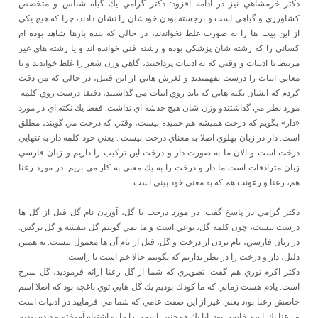
دكتر خرمشاهي نيز در ادامه افزود: دكتر گرامي يك گياه شناس و متخصص
كشاورزي و گياهي است و برجسته بودن خودشان را نشان دادند، چرا كه هيچ يكي
از اين بيت ها را به صورت غلط نخواندند، در حالي كه بنده بارها شاهد بوده ام
كساني را كه رشته شان پزشكي بوده و رشته فني خوانده اند و يا رشته هاي غير
مرتبط با ادبيات و وقتي كه به ادبيات پرداختند، گاهي وزن شعر را غلط خواندند و يا
معاني ابيات را درست نفهميدند و لغزش هايي از اين قبيل، در حالي كه من دقت
كردم كه ايشان تكيه هايي كه بايد روي ابيات مي گذاشتند، دقيقا درست روي كلمه
مورد نظر مي گذاشتندو وزن شان هيچ خدشه اي نداشت. فقط يك نكته اي در مورد
«دار» بگويم كه درخت هميشه هم خميده نيست، وقتي كه درخت مي گويند، مطلق
است. دار در زبان پهلوي اصلا به معناي درخت نيست . يعني خود كلمه دار به تنهايي
درخت است و الان ما به صورت دار و درخت اين تركيب را داريم و زبان فارسي
زبان مترادفات است ما دار و درخت را به يك معني به كار مي بريم. در مورد رعنا
هم، رعنا و رعونت هم كه به معني خود بيني است.
دكتر گرامي در پاسخ گفت: در مورد درخت يا گل، آوردن نام گل قبل از گل ها
درست نيست، چون كلمه گل، نوعي است و ما نمي گوييم گل بنفشه و گل نرگس.
در زبان فارسي، نام بردن از درخت و گل، قبل از نام آن ها معمول نيست. به همين
دليل، دار و درخت را در نظر نداريم كه بگوييم حالا خم است يا راست.
دكتر اكرم نوري هم گفت: تصويري كه شما از گل رعنا ارائه فرموديد، گل سرخ
است. يادم هست زماني كه ما كودك بوديم يك گل هايي توي باغچه بود كه اصلا اسم
خاصش رعنا بو،د يعني غير از اين صفت عامي كه شما مي فرماييد در ادبيات است
و رعنا يك اسم خاصي بود. آيا يك همچنين اسمي را ما به اشتباه آموخته و ديده بوديم