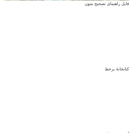
فایل راهنمای تصحیح متون
کتابخانۀ برخط