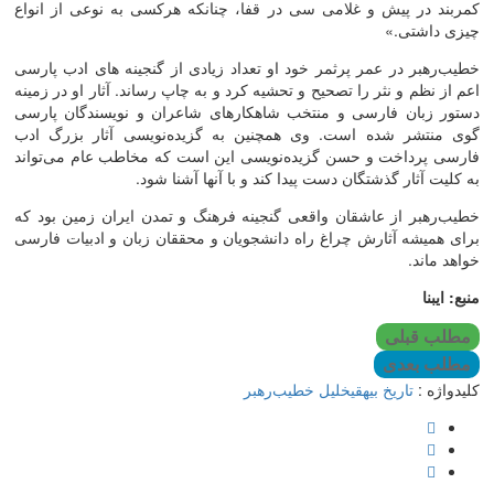
کمربند در پیش و غلامی سی در قفا، چنانکه هرکسی به نوعی از انواع
چیزی داشتی.»
خطیب‌رهبر در عمر پرثمر خود او تعداد زیادی از گنجینه های ادب پارسی
اعم از نظم و نثر را تصحیح و تحشیه کرد و به چاپ رساند. آثار او در زمینه
دستور زبان فارسی و منتخب شاهکارهای شاعران و نویسندگان پارسی
گوی منتشر شده است. وی همچنین به گزیده‌نویسی آثار بزرگ ادب
فارسی پرداخت و حسن گزیده‌نویسی این است که مخاطب عام می‌تواند
به کلیت آثار گذشتگان دست پیدا کند و با آنها آشنا شود.
خطیب‌رهبر از عاشقان واقعی گنجینه فرهنگ و تمدن ایران زمین بود که
برای همیشه آثارش چراغ راه دانشجویان و محققان زبان و ادبیات فارسی
خواهد ماند.
منبع: ایبنا
مطلب قبلی
مطلب بعدی
کلیدواژه :
تاریخ بیهقی
خلیل خطیب‌رهبر