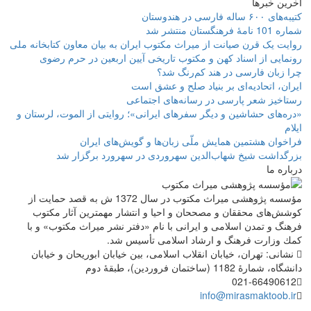
آخرین خبرها
کتیبه‌های ۶۰۰ ساله فارسی در هندوستان
شماره 101 نامۀ فرهنگستان منتشر شد
روایت یک قرن صیانت از میراث مکتوب ایران به بیان معاون کتابخانه ملی
رونمایی از اسناد کهن و مکتوب تاریخی آیین اربعین در حرم رضوی
چرا زبان فارسی در هند کم‌رنگ شد؟
ایران، اتحادیه‌ای بر بنیاد صلح و عشق است
رستاخیز شعر پارسی در رسانه‌های اجتماعی
«دره‌های حشاشین و دیگر سفرهای ایرانی»؛ روایتی از الموت، لرستان و
ایلام
فراخوان هشتمین همایش ملّی زبان‌ها و گویش‌های ایران
بزرگداشت شیخ شهاب‌الدین سهروردی در سهرورد برگزار شد
درباره ما
مؤسسه پژوهشی میراث مكتوب در سال 1372 ش به قصد حمایت از
كوشش‌های محققان و مصححان و احیا و انتشار مهمترین آثار مكتوب
فرهنگ و تمدن اسلامی و ایرانی با نام «دفتر نشر میراث مكتوب» و با
كمك وزارت فرهنگ و ارشاد اسلامی تأسیس شد.
نشانی: تهران، خیابان انقلاب اسلامی، بین خیابان ابوریحان و خیابان
دانشگاه، شمارۀ 1182 (ساختمان فروردین)، طبقۀ دوم
021-66490612
info@mirasmaktoob.ir