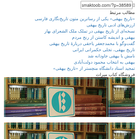
مطالب مرتبط
«تاریخ بیهقی» یکی از رساترین متون تاریخ‌نگاری فارسی
ارزش‌های ادبی تاریخ بیهقی
نسخه‌ای از تاریخ بیهقی در تملک ملک الشعرای بهار
بیهقی و اندیشه کاستن از رنج مردم
گفت‌وگو با محمدجعفر یاحقی دربارۀ تاریخ بیهقی
تاریخ بیهقی، تجلی حکمرانی ایرانی
نامش با بیهقی جاودانه شد
بیهقی به انتخاب محمود دولت‌آبادی
تمجید استاد دانشگاه منچستر از «تاریخ بیهقی»
فروشگاه کتاب میراث