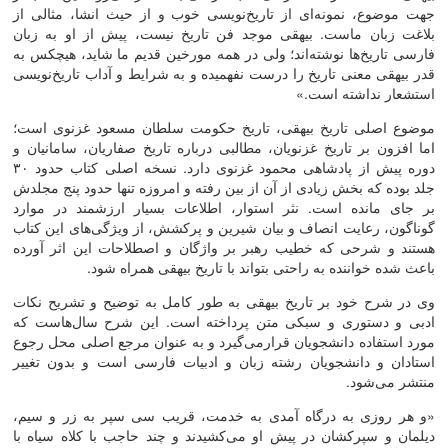
جهت موضوع، نمونه‌ای از تاریخ‌نویسی خوب و از حیث انشا، مثالی از
بلاغت زبان ماست. بیهقی موجد فن تاریخ نیست، پیش از او به زبان
فارسی تاریخ‌ها نوشته‌اند؛ ولی در همه مورخین قدیم ما شاید، هیچکس به
قدر بیهقی معنی تاریخ را درست نفهمیده و به شرایط و آداب تاریخ‌نویسی
استشعار نداشته است.»
موضوع اصلی تاریخ بیهقی، تاریخ حکومت سلطان مسعود غزنوی است؛
اما افزون بر تاریخ غزنویان، مطالبی درباره تاریخ صفاریان، سامانیان و
دوره پیش از پادشاهی محمود غزنوی دارد. نسخه اصلی کتاب حدود ۳۰
جلد بوده که بخش زیادی از آن از بین رفته و امروزه تنها حدود پنج مجلدش
بر جای مانده است. نثر استوار، اطلاعات بسیار ارزشمند در موارد
گوناگون، رعایت انصاف و بیان شیرین و پرکشش، از ویژگی‌های این کتاب
هستند و شرحی که خطیب رهبر بر واژگان و اصطلاحات این اثر آورده
باعث شده خواننده به راحتی بتواند با تاریخ بیهقی همراه شود.
وی در شرح خود بر تاریخ بیهقی به طور کامل به توضیح و تشریح نکات
ادبی و دستوری و سبکی متن پرداخته است. این شرح سال‌هاست که
مورد استفاده دانشجویان قرارمی‌گیرد و به عنوان مرجع اصلی محل رجوع
استادان و دانشجویان رشته زبان و ادبیات فارسی است و بدون تغییر
منتشر می‌شود.
«و هر روزی به درگاه آمدی به خدمت، قریب سی سپر به زر و سیم،
دیلمان و سپرکشان در پیش او می‌کشیدند و چند حاجب با کلاه سیاه با