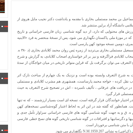
سماعیل بن محمد مستملی بخاری با مقدمه و یادداشت دکتر نجیب مایل هروی از
ی دانشگاه آزاد برلین منتشر شد.
ارزش های محتوایی که دارد، از دید گونه شناسی زبان فارسی خراسانی و تاریخ
 در موزۀ ملی پاکستان نگهداری می شود، پس از نسخۀ منحصر به فرد «الابنیه
قمری، دومین نسخه موجود کهن پارسی است.
مؤلف این اثر ابوابراهیم اسماعیل بن محمد مستملی بخاری است. اسمعیل مستملی بخاری بی‌تردید از زمره پَس روان محمد کلابادی بخاری (د ۳۸۰ ه.
را در جمع اصحاب کلابادی فراگرفته و نیز بر اثر خواستاری اصحاب کلابادی، به گزارش و شرح
ح التعرف می توان برگرفت بل که قراین متواتر تاریخی در میان خواجگان از سدۀ
 به شرح التعرف وابسته بوده است و نزدیک به یک چهارم از مباحث نازک اثر
اب نقل کرده – خواجه محمد پارساست، همشهری هم مشرب کلابادی و مستملی
در دریافت های عرفانی ، تألیف نامبرده – اش در تصحیح شرح التعرف به حیث
ستملی قرار گیرد.
اختیار خوانندگان قرار گرفته است، نسخه ای است بسیار ارزشمند – که نه تنها
همانطور که گفته شد در این اثر به لحاظ اعتبار گونه‌شناسی نسخه‌های کهن
جم ه. ق و به جهت گونه شناسی گونه های فارسی خراسانی سزاوار تأمل جدی و
یها و دگرسانیها و افتراقات در گونه شناسی تاریخی گونه های نسخ خطی فارسی
 آن با متن شناسی برخوردار است.
N.M.1959 نگاهداری می شود.