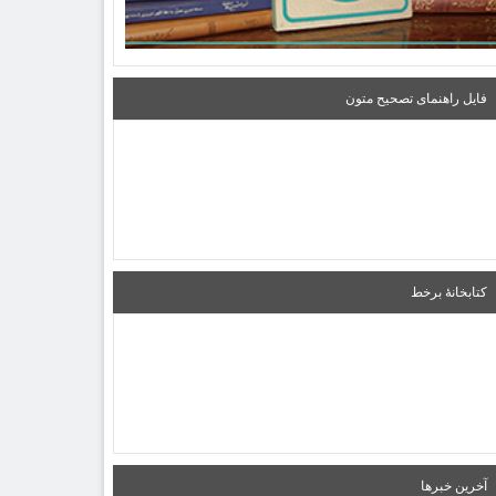
فایل راهنمای تصحیح متون
کتابخانۀ برخط
آخرین خبرها