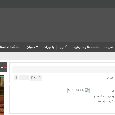
نشریات
نشست‌ها و همایش‌ها
گالری
با میراث
♥ حامیان
دانشگاه افغانستا
پ
سی
خاری با مقدمه و
همکاری مؤسسۀ