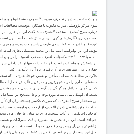
میراث مکتوب –
شرح التعرف لمذهب التصوف
نوشتۀ ابوابراهیم ا
سوی مرکز پژوهشی میراث مکتوب با همکاری مؤسسۀ مطالعات اسلام
درباره
شرح التعرف لمذهب التصوف
باید گفت این اثر افزون بر 
نسخه پردازی نگارش های کهن پارسی حائز اهمیت است. این نسخه که
عن حقائق الادویه» به خط اسدی طوسی دانشمند سده پنجم هجری 
۹۹۰ م یا ۳۸۴ ه. / ۹۹۴ م) مؤلف التعرف لمذهب التصوف 
اثر شیخش اهتمام کرده است. این نکته را نه تنها از نقد داخلی شر
چهارم تا قرن نهم هجری بر آن تأکید دارد و آن را تأیید می کند.
علاوه بر مطالعات میدانی متأخر، واپسین خواجۀ عارف – که سخت
مستملی بخاری را در مشهورترین و مفیدترین تألیفش: فصل الخط
که بی گمان به دلایل همگونگی در گونه زبان فارسی و هم مشربی 
نسخه ای کومکی می بایست مورد توجه و توغل مصحح اثر اسماعیل م
این نسخه از شرح التعرف ـ که صورت عکسی (نسخه برگردان ) آن در 
به لحاظ متن شناسی شرح التعرف از ارجحیت و اهمیت بسیار است. 
عرفانی (خانقاهی) و آداب نسخه‌پردازی در میان عارفان قرن پن
اجتهادی است. این اثر همچنین به منظور دریافت اشتراکات و همسان
از اهمیتی بَس یار و بسیار در قلمرو تحقیقات نسخه شناسی و پیوند
اصل این نسخه از شرح التعرف اکنون در کتابخانه موزه ملی پاکستان (کراچی) به نشانی .207