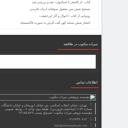
کتاب «از کاشغر تا استانبول» نقد و بررسی شد
تصحیح شش متن مغفول صوفیانه ادبیات فارسی
رونمایی از کتاب «احوال و آثار ابن‌خفیف»
انتشار شش نسخه کهن لُغت فُرس به صورت فاکسیمیله
میرات مکتوب در طاقچه
اطلاعات تماس
تهران، خیابان انقلاب اسلامی، بین خیابان ابوریحان و خیابان دانشگاه،
شمارۀ ۱۱۸۲ (ساختمان فروردین)، طبقۀ دوم، واحد ۸ ، روابط عمومی
مؤسسه پژوهی میراث مکتوب؛ صندوق پستی: ۵۶۹-۱۳۱۸۵
۰۲۱۶۶۴۹۰۶۱۲
info@mirasmaktoob.com