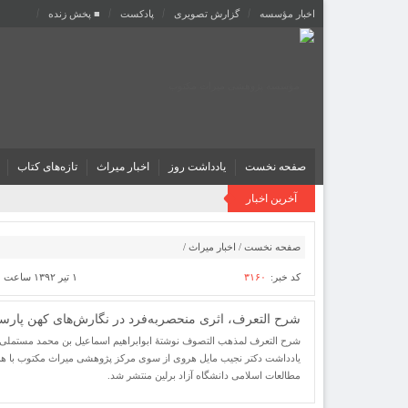
اخبار مؤسسه
گزارش تصویری
پادکست‌
■ پخش زنده
صفحه نخست
یادداشت روز
اخبار میراث
تازه‌های کتاب
آخرین اخبار
صفحه نخست
/
اخبار میراث
/
کد خبر:
۳۱۶۰
۱ تیر ۱۳۹۲ ساعت [ ۱۱:۵۱ ]
شرح التعرف‌‍، اثری منحصربه‌فرد در نگارش‌های کهن پار
شرح التعرف لمذهب التصوف نوشتۀ ابوابراهیم اسماعیل بن محمد مستملی ب
یادداشت دکتر نجیب مایل هروی از سوی مرکز پژوهشی میراث مکتوب با 
مطالعات اسلامی دانشگاه آزاد برلین منتشر شد.