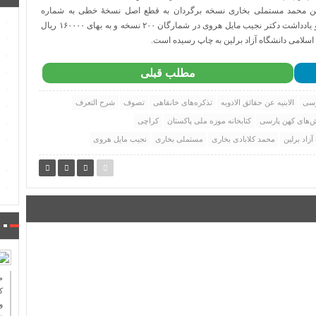
 بن محمد مستملی بخاری نسخه برگردان به قطع اصل نسخۀ خطی به شماره
N.M.1959.207 موزه ملی پاکستان (کراچی) کتابت ۴۷۳ ه با مقدمه و یادداشت دکتر نجیب مایل هروی در شمارگان ۲۰۰ نسخه و به بهای ۱۶۰۰۰۰ ریال
لامی دانشگاه آزاد برلین به چاپ رسیده است.
مطلب قبلی
سی
الابنیه عن حقائق الادویه
تذکره‌های خانقاهی
تصوف
شرح التعرف
رش‌های کهن پارسی
کتابخانه موزه ملی پاکستان
کراچی
اد برلین
محمد کلابادی بخاری
مستملی بخاری
نجیب مایل هروی
ك
و