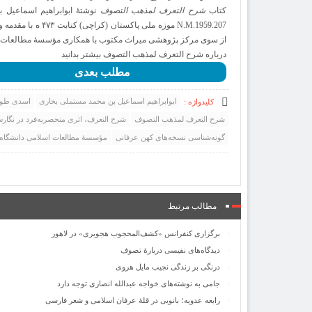
کتاب
شرح التعرف لمذهب التصوف
نوشتۀ ابوابراهیم اسماعیل
از سوی مرکز پژوهشی میراث مکتوب با همکاری مؤسسۀ مطالعات اس
درباره شرح التعرف لمذهب التصوف بیشتر بدانید
مطلب بعدی
ابوابراهیم اسماعیل بن محمد مستملی بخاری
اسدی طو
کلیدواژه :
شرح التعرف لمذهب التصوف
شرح التعرف‌‍، اثری منحصربه‌فرد در نگا
گونه‌شناسی نسخه‌های کهن عرفانی
مؤسسۀ مطالعات اسلامی دانشگاه آز
مطالب مرتبط
برگزاری کنفرانس «کشف‌المحجوب هجویری» در لاهور
دیدگاه‌های نفیسی دربارۀ تصوف
درنگی بر زندگی نجیب مایل هروی
جامی به نوشته‌های خواجه عبدالله انصاری توجه دارد
رابعه عدویه؛ بانویی در قلۀ عرفان اسلامی و شعر فارسی