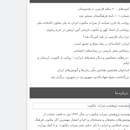
کتیبه‌های ۶۰۰ ساله فارسی در هندوستان
شماره ۱۰۱ نامۀ فرهنگستان منتشر شد
روایت یک قرن صیانت از میراث مکتوب ایران به بیان معاون کتابخانه ملی
رونمایی از اسناد کهن و مکتوب تاریخی آیین اربعین در حرم رضوی
چرا زبان فارسی در هند کم‌رنگ شد؟
ایران، اتحادیه‌ای بر بنیاد صلح و عشق است
رستاخیز شعر پارسی در رسانه‌های اجتماعی
«دره‌های حشاشین و دیگر سفرهای ایرانی»؛ روایتی از الموت، لرستان و
ایلام
فراخوان هشتمین همایش ملّی زبان‌ها و گویش‌های ایران
بزرگداشت شیخ شهاب‌الدین سهروردی در سهرورد برگزار شد
درباره ما
مؤسسه پژوهشی میراث مكتوب در سال ۱۳۷۲ ش به قصد حمایت از
وشش‌های محققان و مصححان و احیا و انتشار مهمترین آثار مكتوب فرهنگ
 تمدن اسلامی و ایرانی با نام «دفتر نشر میراث مكتوب» و با كمك وزارت