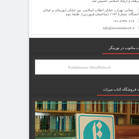
رهنگ و ارشاد اسلامی تأسیس شد.
نشانی: تهران، خیابان انقلاب اسلامی، بین خیابان ابوریحان و خیابان
شگاه، شمارۀ ۱۱۸۲ (ساختمان فروردین)، طبقۀ دوم
۰۲۱-۶۶۴۹۰۶۱۲
info@mirasmaktoob.ir
ت مکتوب در نورمگز
Ketabkhaneye MirasMaktoob
د فروشگاه کتاب میراث