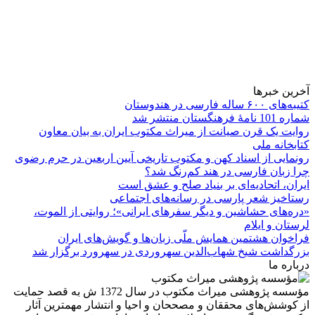
آخرین خبرها
کتیبه‌های ۶۰۰ ساله فارسی در هندوستان
شماره 101 نامۀ فرهنگستان منتشر شد
روایت یک قرن صیانت از میراث مکتوب ایران به بیان معاون
کتابخانه ملی
رونمایی از اسناد کهن و مکتوب تاریخی آیین اربعین در حرم رضوی
چرا زبان فارسی در هند کم‌رنگ شد؟
ایران، اتحادیه‌ای بر بنیاد صلح و عشق است
رستاخیز شعر پارسی در رسانه‌های اجتماعی
«دره‌های حشاشین و دیگر سفرهای ایرانی»؛ روایتی از الموت،
لرستان و ایلام
فراخوان هشتمین همایش ملّی زبان‌ها و گویش‌های ایران
بزرگداشت شیخ شهاب‌الدین سهروردی در سهرورد برگزار شد
درباره ما
مؤسسه پژوهشی میراث مكتوب در سال 1372 ش به قصد حمایت
از كوشش‌های محققان و مصححان و احیا و انتشار مهمترین آثار