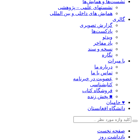
نشست‌ها و همایش‌ها
نشستهای علمی – پژوهشی
همایش های داخلی و بین المللی
گالری
گزارش تصویری
پادکست‌ها
ویدئو
یاد مفاخر
نسخه و سند
نگاره
با میراث
درباره ما
تماس با ما
عضویت در خبرنامه
کتابشناسی
فروشگاه کتاب
■ پخش زنده
♥ حامیان
دانشگاه افغانستان
صفحه نخست
یادداشت روز