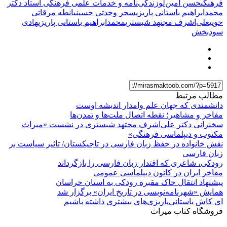
فرهنگی
حسن امین‌لو
زندگی‌نامه و خدمات علمی فرهنگی استاد دکتر
محمدابراهیم باستانی پاریزی
سحر وحدتی حسینیان
طه مرقاتی
خویی
علی‌اشرف مجتهد شبستری
محمدابراهیم باستانی پاریزی
هادی
سودبخش
مطالب مرتبط
دانشمندی که جهان علم وامدار اندیشه اوست
مفاخر و مشاهیر؛ نقطه اتصال ملت‌ها و تمدن‌ها
سخنرانی دکتر علی‌اشرف مجتهد شبستری در نشست «میراث
مکتوب و دیپلماسی فرهنگی»
نقش خانواده در حفظ زبان فارسی در تاجیکستان/ تاثیر سیاست بر
زبان فارسی
رودکی، شاعری که اقتدار زبان فارسی را بازگرداند
مفاخر ایران در کانون دیپلماسی عمومی
پیشنهاد انتقال خاک مقبره رودکی به استان خراسان
همایش «شهرنامه‌نویسی در تاریخ ایران» برگزار شد
ای کاش باستانی‌پاریزی‌های بیشتری داشته باشیم
فروشگاه کتاب میراث