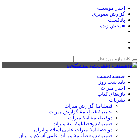
اخبار مؤسسه
گزارش تصویری
پادکست‌
■ پخش زنده
صفحه نخست
یادداشت روز
اخبار میراث
تازه‌های کتاب
نشریات
فصلنامۀ گزارش میراث
ضمیمۀ فصلنامۀ گزارش میراث
دوفصلنامۀ آینۀ میراث
ضمیمۀ دوفصلنامۀ آینۀ میراث
دو فصلنامۀ میراث علمی اسلام و ایران
ضمیمۀ دو فصلنامۀ میراث علمی اسلام و ایران