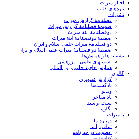
اخبار میراث
تازه‌های کتاب
نشریات
فصلنامۀ گزارش میراث
ضمیمۀ فصلنامۀ گزارش میراث
دوفصلنامۀ آینۀ میراث
ضمیمۀ دوفصلنامۀ آینۀ میراث
دو فصلنامۀ میراث علمی اسلام و ایران
ضمیمۀ دو فصلنامۀ میراث علمی اسلام و ایران
نشست‌ها و همایش‌ها
نشستهای علمی – پژوهشی
همایش های داخلی و بین المللی
گالری
گزارش تصویری
پادکست‌ها
ویدئو
یاد مفاخر
نسخه و سند
نگاره
با میراث
درباره ما
تماس با ما
عضویت در خبرنامه
کتابشناسی