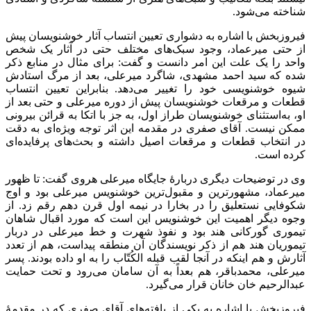
شناخته می‌شود.
فیروزبخش با اشاره به دشواری تعیین انتساب آثار خوشنویسان پیش
از حتی میرعماد، وجود سبک‌های مختلف حتی در آثار یک شخص
واحد را یک علت این امر دانست و گفت: برای مثال در منابع ذکر
شده که سید احمد مشهدی، شاگرد میرعلی، بعد از مرگ استادش
شیوه خوشنویسی خود را تغییر می‌دهد. بنابراین تعیین انتساب
قطعات و مرقعات خوشنویسان پیش از دوره میرعلی و حتی بعد از
او، به‌استثنای خوشنویسان طراز اول، به جز با اتکا به قرائن بیرونی
ممکن نیست. آقای صفری در مقدمه این اثر توجه ویژه‌ای به دقت
در انتخاب قطعات و مرقعات اصیل داشته و بحث‌های پرفایده‌ای
کرده است
.
وی در توضیحات دیگری دربارۀ جایگاه میرعلی هروی گفت: تا ظهور
میرعماد، مشهورترین و مقبول‌ترین خوشنویس میرعلی بود و اوج
شکوفایی نستعلیق را در بخارا در نیمه اول قرن دهم رقم زد. از
وجوه دیگر اهمیت این خوشنویس این است که مورد اقبال شاهان
تیموری گورکانی هند بود و نفوذ شهرت و خط میرعلی در دربار
تیموریان هند هم از ذکر نویسندگان آن منطقه پیداست، هم از تعدد
آثارش و هم اینکه در آنجا لقب قبله ‌الکُتّاب را به او داده بودند. پسر
میرعلی، محمدباقر، هم بعداً به آن سامان می‌رود و تحت حمایت
عبدالرحیم خان خانان قرار می‌گیرد.
فیروزبخش با اشاره به یکی از یافته‌های آقای صفری که در مقدمۀ