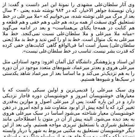
وی آثار سلطان‌علی مشهدی را نمونۀ این امر دانست و گفت: از
زبان نویسندۀ جواهر الاخبار، که در ۹۸۴ نوشته شده یعنی ۳۰ سال
بعد از مرگ میرعلی نوشته شده، می‌خوانیم که «ملا میرعلی در خط
نستعلیق گوی سبقت از همه برده، هم جلی و هم خفی و هم قطعه و
هم کتابت در همه‌جا یکتای بی‌همتاست» و بعد در ادامه می‌گوید
«میانه ملا میرعلی و ملا سلطان‌علی نسبت نمی‌گنجد. خط ملا
میرعلی به یک منوال است. خط بد او را کس ندید و خط بد ملا [یعنی
سلطان‌علی] بسیار است اما فی‌الواقع گاهی کتابت‌های خفی کرده
که قدرت بشر نیست. تناسب در خط سلطان‌علی نیست».
این استاد و پژوهشگر دانشگاه کیل آلمان افزود: وجود استادانی مثل
میرعلی هروی و بعدتر میرعماد، شیوه‌های متعدد موجود در آن دوره
را به هم نزدیک‌تر می‌کند و ما اساساً بعد از میرعماد شاهد یکدستی
در سبک‌ها و شیوه‌ها هستیم.
وی سبک میرعلی را قدیمی‌ترین و اولین سبکی دانست که با
معیارهای خوشنویسان امروز و خوشنویسان دوره قاجار نزدیکی
دارد و در این باره گفت: پس از میرعلی اصول و موازین به‌قدری
تغییر کرد که با آنچه پیش از او بود متفاوت شد و آنچه امروز در ذهن
خوشنویسان معیار شناخته می‌شود اساسا در سبک میرعلی هروی
به بعد دیده می‌شود. البته پیش از آن در متون با اصطلاحاتی مانند
نستعلیق شیرازی یا نستعلیق تبریزی مواجه هستیم. ولی بعد از این
دیگر خوشنویسان نستعلیق به مکتبی مربوط به شهر یا دربار وابسته
نیستند بلکه مکاتیب و سبک‌های هنری از سلسله شاگردی و استادی