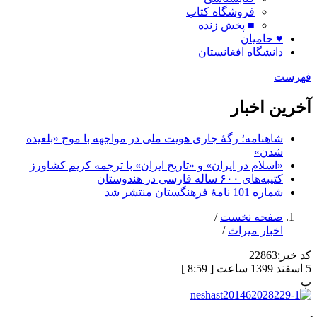
فروشگاه کتاب
■ پخش زنده
♥ حامیان
دانشگاه افغانستان
فهرست
آخرین اخبار
شاهنامه؛ رگۀ جاری هویت ملی در مواجهه با موج «بلعیده
شدن»
«اسلام در ایران» و «تاریخ ایران» با ترجمه کریم کشاورز
کتیبه‌های ۶۰۰ ساله فارسی در هندوستان
شماره 101 نامۀ فرهنگستان منتشر شد
صفحه نخست
/
اخبار میراث
/
کد خبر:
22863
5 اسفند 1399 ساعت [ 8:59 ]
پ