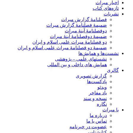
اخبار میراث
تازه‌های کتاب
نشریات
فصلنامۀ گزارش میراث
ضمیمۀ فصلنامۀ گزارش میراث
دوفصلنامۀ آینۀ میراث
ضمیمۀ دوفصلنامۀ آینۀ میراث
دو فصلنامۀ میراث علمی اسلام و ایران
ضمیمۀ دو فصلنامۀ میراث علمی اسلام و ایران
نشست‌ها و همایش‌ها
نشستهای علمی – پژوهشی
همایش های داخلی و بین المللی
گالری
گزارش تصویری
پادکست‌ها
ویدئو
یاد مفاخر
نسخه و سند
نگاره
با میراث
درباره ما
تماس با ما
عضویت در خبرنامه
کتابشناسی