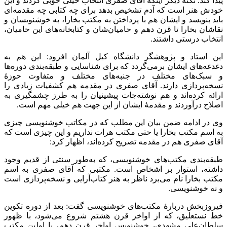
پیدا کند. نکته دیگر اینکه آقای صفری انتخاب خیلی خوبی کردند و این
خودش هنر است که آدم تشخیص بدهد برای چه کتابی چه مقدمه‌ای
باید بنویسد و ایشان هم با پرداختن به مکتب بخارا، به خوشنویسان و
نقاشان بخارا تا قرن دهم و حامیان‌شان و کتابخانه‌های این حامیان،
انتخاب درستی داشتند.
این استاد و پژوهشگر دانشگاه کیل آلمان افزود: این هم به
دغدغه‌های ایشان برمی‌گردد که برای شناسایی و طبقه‌بندی دوره‌ها
و سبک‌های مختلف در جنبه‌های مختلف و متفاوت حوزۀ
نسخه‌پردازی دارند. آقای صفری در مقدمه هم کشفیات زیادی را
ارائه کرده‌اند و هم نوشته‌جات پیشینیان را به طرز چشمگیری به
اصلاح درآوردند‌ و مقدمۀ ایشان از این جهت هم خیلی مهم است.
وی در ادامه ضمن بیان این مطلب که در مکاتب خوشنویسی چیزی
به اسم مکتب بخارا یا حتی مکتب هرات نداریم و این چیزی است که
آقای صفری هم در مقدمه تصریح کرده‌اند، اظهار کرد:
طبقه‌بندی مکتب‌های خوشنویسی، که به‌طور سنتی از قدیم وجود
داشته، استوار بر اشخاص است. مکتبی که آقای صفری به اسم
مکتب بخارا نام می‌برد ناظر به هنر کتاب‌آرایی و نسخه‌پردازی است
و نه خوشنویسی.
فیروزبخش دربارۀ مکتب‌های خوشنویسی گفت: بعد از دوره تکوین
خط نستعلیق، که از اواخر قرن هشتم شروع می‌شود، با ظهور
سلطان‌علی مشهدی، خوشنویس اواخر قرن دهم، با اولین مکتب