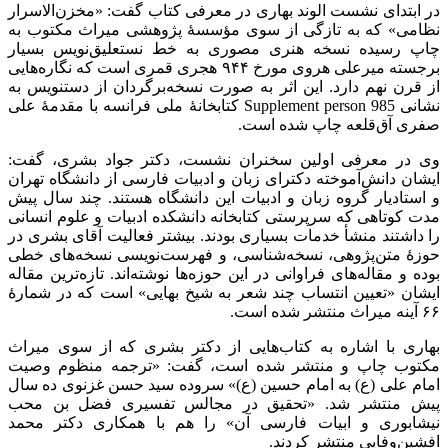
در ابتدای نشست الوند بهاری در معرفی کتاب گفت: «مخزن‌الاسرار
نظامی» که به تازگی از سوی مؤسسۀ پژوهشی میراث مکتوب به
چاپ رسیده نسخه هنری مصوری به خط نستعلیق‌نویس بسیار
برجسته میرعلی هروی مورخ ۹۴۴ هجری قمری است که نگاره‌هایی
از قرن نهم دارد. این اثر به صورت نسخه‌برگردان از دستنویس به
نشانی
Supplement person 985
کتابخانۀ ملی فرانسه با مقدمۀ علی
صفری آق‌قلعه چاپ شده است.
وی در معرفی اولین سخنران نشست، دکتر جواد بشری، گفت:
ایشان دانش‌آموخته دکترای زبان و ادبیات فارسی از دانشگاه تهران
و استادیار گروه زبان و ادبیات این دانشگاه هستند. چند سال پیش
مدت کوتاهی که سرپرستی کتابخانه دانشکده ادبیات و علوم انسانی
را داشتند منشأ خدمات بسیاری بودند. بیشتر فعالیت آقای بشری در
حوزۀ متن‌پژوهی، نسخه‌شناسی، و فهرست‌نویسی نسخه‌های خطی
بوده و مقاله‌های فراوانی در این حوزه‌ها نوشته‌اند. تازه‌ترین مقاله
ایشان «تعیین انتساب چند شعر به شیخ بهایی» است که در شمارۀ
۶۶ آینه میراث منتشر شده است.
بهاری با اشاره به کتاب‌هایی از دکتر بشری که از سوی میراث
مکتوب چاپ و منتشر شده است، گفت: «ترجمه منظوم وصیت‌
امام علی (ع) به امام حسین (ع)» سروده سید حسن غزنوی ده سال
پیش منتشر شد. «تحقیق در مجالس تفسیری فضل بن محب
نیشابوری و ابیات فارسی آن» را هم با همکاری دکتر محمد
افشین‌وفایی منتشر کردند‌.