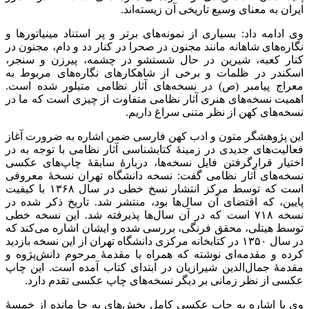
ایران به معنای وسیع تاریخی آن زیسته‌اند.
وی ادامه داد: بسیاری از نمونه‌های برتر و پر استناد مینیاتورها و
نگاره‌های شاهانه مانند مجنون در صحرا در کنار دد و دام، مجنون در
کنار کعبه، شیرین در حال شستشو در چشمه، پیرزن و سنجر،
اسکندر در ظلمات و برخی از شاهکارهای نگاره‌های مربوط به
معراج پیامبر (ص) در نسخه‌های آثار نظامی متبلور شده است.
اهمیت نسخه‌های هنری آثار نظامی متفاوت از چیزی است که ما در
نسخه‌های کهن از نظر متنی سراغ داریم
.
این پژوهشگر متون و ادب کهن فارسی ضمن اشاره به ضرورت آغاز
فعالیت‌های جدیدی در زمینۀ کتابشناسی آثار نظامی با توجه به در
اختیار قرارگرفتن فایل نسخه‌ها، دربارۀ سابقۀ چاپ‌های عکسی
نسخه‌های آثار نظامی گفت: نسخه دانشگاه تهران نسخۀ معروفی
است که توسط مرکز انتشار نسخ خطی در سال ۱۳۶۸ با کیفیت
پایین، که اقتضای آن سال‌ها بود، منتشر شد. تاریخ ذکر شده در
نسخه ۷۱۸ است که در آن سال‌ها پذیرفته شد. این نسخه خطی
توسط هیتلی، محقق فرنگی، بررسی شده و ایشان اشاره می‌کند که
در سال ۱۳۵۰ در کتابخانه مرکزی دانشگاه تهران از این نسخه بازدید
کرده و مقدمه‌ای نوشته که همراه با مقدمۀ مرحوم دانش‌پژوه و
مقدمۀ جمال‌الدین شیرازیان در ابتدای کتاب آمده است. این چاپ
عکسی از نظر زمانی بر دیگر نسخه‌های چاپ عکسی تقدم دارد.
وی با اشاره به چاپ عکسی کامل بخش‌های به جا مانده از خمسۀ