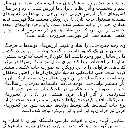
متن‌ها باید چندین بار به شکل‌های مختلف منتشر شود. برای مثال
اسم و شخصیت و آثار نظامی برای ما ارزش تمدنی دارد و در میان
کشورهای دیگر ارزش حیثیتی دارد. برخی از نهادها در کشورهای
همسایه مشغول چاپ آثاری با این رویکرد هستند
.
مثلاً فهرست ندیم
بغدادی اخیراً در ترکیه منتشر شده است. آیا با وجود چاپ‌های متعدد
تحقیقی از این اثر، که در سایت‌ها هم در دسترس است، چاپ
عکسی نسخه خطی این فهرست ضرورت داشته است؟
وی وجه چنین چاپی را ایجاد و تقویت ارزش‌های توسعه‌ای، فرهنگی
و حیثیتی برای یک کشور دانست و گفت: توجه به این امر در کشور
ما در سالیان دور وجود داشت اما اکنون لازم است که توجه بیشتری
به این امر اختصاص پیدا کند. برای مثال مؤسسۀ ارسیکا در ترکیه
کتاب‌های فراوانی را با این رویکرد به صورت چاپ عکسی منتشر
کرده است، حتی کتاب‌هایی که قبلاً فایل‌های آن‌ها در اختیار محققان
بوده‌ است. تاجیکستان در این حوزه فعال بوده است. ازبکستان به
آثار علیشیر نوایی خیلی توجه می‌کند. دانشنامه قدرخان در سال‌های
اخیر به صورت چاپ عکسی در تاجیکستان منتشر شده است.
قلندرنامه، از آثار اوایل قرن هشتم، در یکی از کشورهای
مشترک‌المنافع با کیفیت فوق‌العاده نفیس منتشر شده است. در این
نوع چاپ کیفیت‌ها باید توسط دولت‌ها حمایت شود. در کشورهای
عربی نیز فراوان به این امر با این رویکرد توجه شده‌ است.
استادیار گروه زبان و ادبیات فارسی دانشگاه تهران با اشاره به
سابقه این گونه چاپ‌ها گفت: در ایران در دهه‌های دورتر بنیاد فرهنگ