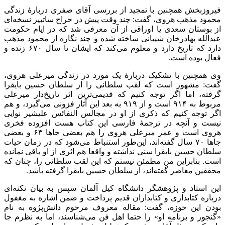
فیروزبخش همچنین با تمجید از بررسی آقای صفری دربارۀ زندگی
محمود مذهب هروی، گفت: چند وقت پیش در حراج ساتبیز نسخه‌ای
از بوستان سعدی یا اوراقی از آن معرفی شد که در ایام حکومت
عبدالله بهادرخان شیبانی ساخته شده و چند نگاره از محمود مذهب
دارد که تاریخ دارد و معلوم می‌کند که ایشان تا سال ۶۷۰ زنده و
فعال بوده است.
وی همچنین با تشکیک دربارۀ یک مورد در زندگی میرعلی هروی،
گفت: مشهور است که لقب سلطانی را از سلطان حسین بایقرا
گرفته، اما اگر توجه کنیم که قدیمی‌ترین اثر تاریخ‌دار میرعلی
مربوط به ۹۱۴ است و از ۹۱۹ به بعد این آثار فزونی می‌گیرد، و هم
اگر توجه کنیم که ذکری از او در مجالس النفائس علیشیر نوایی
نیست و آنچه در ترجمۀ فارسی این کتاب هست افزوده فخری
هروی است و عمر میرعلی هروی را هم بعضی جاها ۶۳ و بعضی
جاها ۷۰ سال گفته‌اند، این‌طور استنباط می‌شود که در زمان حیات
سلطان حسین بایقرا سنی نداشته و واقعا هم اثری از او باقی نمانده
است. بنابراین من مطمئن نیستم که این لقب سلطانی را، چنان که
محققین معاصر گفته‌اند، از سلطان حسین بایقرا گرفته باشد.
این استاد و پژوهشگر دانشگاه کیل آلمان سپس به بیان نکته‌ای
درباره کتابداری و کتابداران قدیم پرداخت و ضمن اشاره به مغفول
بودن این حوزه، گفت: مقاله معروف مرحوم دانش‌پژوه به نام
«گنجور و برنامه او» را حتما اهل فن می‌شناسند، اما به نظرم جا