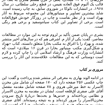
قالب یک آلبوم فوق العاده نفیس، در قطع رحلی سلطانی، در سال
۱۹۶۸، در انتشارات نائوکا در شوروی سابق، به چاپ رسیده است.
شاید بیشترین تصاویر و مینیاتورهای این مجموعه مربوط به آثار
بهزاد است و از نظر نفاست و چاپ در روزگار خودش فوق‌العاده
است. برخی از تصاویر این کتاب سیاه‌وسفید و برخی هم رنگی
است.
بشری در پایان ضمن تأکید بر لزوم توجه به این موارد در مطالعات
معاصر، گفت: یکی از آثار م. اشرفی هم که در سال‌های اخیر منتشر
شده، و بهزاد را با اغراق به مکتب بخارا متعلق دانسته، کتاب «بهزاد
و شکل‌گیری مکتب مینیاتور بخارا در قرن ۱۶ میلادی» است که
انتشارات وزارت فرهنگ و ارشاد اسلامی آن را چاپ کرده و لازم
است دوستانی که به این مطالعات علاقه‌مندند این آثار را بررسی
کنند.
مروری بر کتاب
در ادامه الوند بهاری به معرفی اثر منتشر شده پرداخت و گفت: این
چاپ عکسی ۲۵۶ صفحه دارد که ۱۷۰ صفحه آن شامل متن مخزن
الاسرار به خط میرعلی هروی و ۷۸ صفحه شامل مقدمه مفصل
آقای علی صفری آق‌قلعه است. ایشان در مقدمه به مخزن الاسرار
و نظامی پرداخته‌اند و حدس‌ها و بحث‌ها دربارۀ تاریخ سرودن
مخزن‌الاسرار را مرور کرده‌اند و به نتیجه رسیده‌اند. آقای صفری
بیشتر به جنبه‌های هنری این نسخه پرداخته‌اند، چرا که اهمیت این