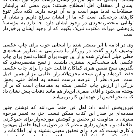
ایشان از محققان اهل اصطلاح هستند؛ بدین معنی که برایشان
اصطلاحات قدما مهم است و به آن توجه دارند. نکته دیگر تنوع
کارهای درجه‌یکی است که ما از ایشان سراغ داریم و نشان از
توانایی منحصربه‌فردی در وجود ایشان دارد. جا دارد به مؤسسۀ
پژوهشی میراث مکتوب تبریک بگویم که از وجود ایشان برخوردار
است.
وی در ادامه با اثر منتشر شده را انتخابی خوب برای چاپ عکسی
توصیف کرد و گفت: در روزگار ما دسترسی به تصاویر نسخه‌های
خطی خیلی آسان‌تر شده و از این جهت برای انتخاب نسخ برای چاپ
عکسی باید سخت‌گیری بیشتری داشت. از نسخ منحصربه‌فرد که
بگذریم، نسخ نفیس هنری کماکان قابلیت خود را برای چاپ عکسی
حفظ کرده‌اند و این نسخه مخزن‌الاسرار نظامی نیز از همین قبیل
است. صرف‌نظر از عرضه درست نسخه به لحاظ فنی، بخش
بزرگی از ارزش چاپ عکسی بسته به مقدمه‌ای است که بر آن
نوشته می‌شود و آقای صفری این‌بار هم مانند دفعات پیش نشان داد
که به نحو احسن از عهده این کار برمی‌آیند.
فیروزبخش ادامه داد: اهل فن حتماً می‌دانند که نوشتن چنین
مقدمه‌ای بر صدر این کتاب ممکن نیست جز، به تعبیر مرحوم
مینوی، با مداومت در تحقیق و کوشش مورچه‌وار برای جمع‌کردن
اطلاعات و با فیش‌برداری منظم که در طول سال‌ها حاصل می‌شود
و کاری نیست که فرد برای تحقیق معینی بنشیند و این اطلاعات را