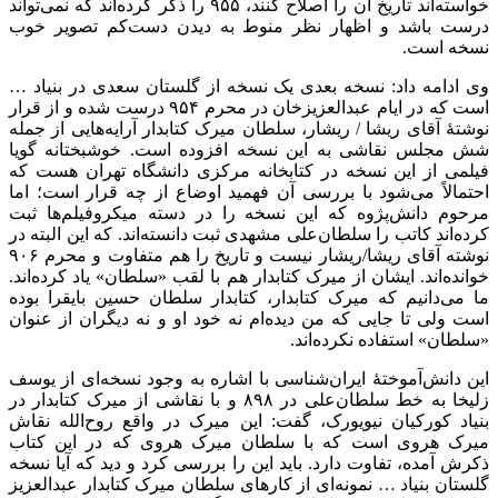
خواسته‌اند تاریخ آن را اصلاح کنند، ۹۵۵ را ذکر کرده‌اند که نمی‌تواند
درست باشد و اظهار نظر منوط به دیدن دست‌کم تصویر خوب
نسخه است.
وی ادامه داد: نسخه بعدی یک نسخه از گلستان سعدی در بنیاد …
است که در ایام عبدالعزیزخان در محرم ۹۵۴ درست شده و از قرار
نوشتۀ آقای ریشا / ریشار، سلطان میرک کتابدار آرایه‌هایی از جمله
شش مجلس نقاشی به این نسخه افزوده است. خوشبختانه گویا
فیلمی از این نسخه در کتابخانه مرکزی دانشگاه تهران هست که
احتمالاً می‌شود با بررسی آن فهمید اوضاع از چه قرار است؛ اما
مرحوم دانش‌پژوه که این نسخه را در دسته میکروفیلم‌ها ثبت
کرده‌اند کاتب را سلطان‌علی مشهدی ثبت دانسته‌اند. که این البته در
نوشته آقای ریشا/ریشار نیست و تاریخ را هم متفاوت و محرم ۹۰۶
خوانده‌اند. ایشان از میرک کتابدار هم با لقب «سلطان» یاد کرده‌اند.
ما می‌دانیم که میرک کتابدار، کتابدار سلطان حسین بایقرا بوده
است ولی تا جایی که من دیده‌ام نه خود او و نه دیگران از عنوان
«سلطان» استفاده نکرده‌اند.
این دانش‌آموختۀ ایران‌شناسی با اشاره به وجود نسخه‌ای از یوسف
زلیخا به خط سلطان‌علی در ۸۹۸ و با نقاشی از میرک کتابدار در
بنیاد کورکیان نیویورک، گفت: این میرک در واقع روح‌الله نقاش
میرک هروی است که با سلطان میرک هروی که در این کتاب
ذکرش آمده، تفاوت دارد. باید این را بررسی کرد و دید که آیا نسخه
گلستان بنیاد … نمونه‌ای از کارهای سلطان میرک کتابدار عبدالعزیز