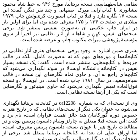
نظامی شاه‌طهماسبی نسخه بریتانیا، مورخ ۹۴۶ به خط شاه محمود
نیشابوری با کتاب‌آرایی میرک اصفهانی و چند نفر دیگر، گفت: این
نسخه ۱۷ نگاره دارد و قبلاً در کتاب استوارت کری‌ولش چاپ ۱۹۷۹
میلادی در صفحات ۱۳۴ تا ۱۷۵ معرفی شده بود، اما برای اولین بار
در ایران چاپ عکسی آن به‌صورت نفیسی منتشر شد. برخی
نسخه‌های نفیس، کهن و شاهانه از آثار نظامی نیز اخیراً از سوی
مؤسسۀ پژوهشی میراث مکتوب چاپ و عرضه شده است،
بشری ضمن اشاره به وجود برخی نسخه‌های هنری آثار نظامی در
کتابخانه‌ها و موزه‌های مهم که نه به‌صورت کامل، بلکه در قالب
جزوه‌ها و کتابچه‌هایی منتشر شده است، گفت: یک نسخه بسیار
نفیس در کتابخانه دانشگاه اوبسالا در سوئد نگهداری می‌شود که
کتابچه‌ای راجع به آن، و حاوی تمام نگاره‌های این نسخه در قالب
سیاه‌وسفید، در سال ۱۹۸۱ چاپ شده است. در ابوپسالا دو نسخه
فوق‌العاده نفیس نگهداری می‌شود که حاوی مینیاتور و نگاره‌هایی
است که یکی از آن‌ها نسخه نظامی است
.
وی از نسخه‌ای که به شماره
or12208
در کتابخانه بریتانیا نگهداری
می‌شود، به عنوان یکی دیگر از نسخه‌های نظامی که در تاریخ هنر به
خصوص دوره گورکانیان هند حائز اهمیت فراوان است، نام برد و
گفت: این نسخه قبلا متعلق به چارلز ویلیام دایسون پرینس بوده و در
مطالعات تاریخ هنر با عنوان نسخه دایسون پرینس معروف است،
اما اوراق اصلی آن بعداً به کتابخانه بریتانیا منتقل شد. برخی از
صفحات دیگر آن در گالری والترز نگهداری می‌شود.