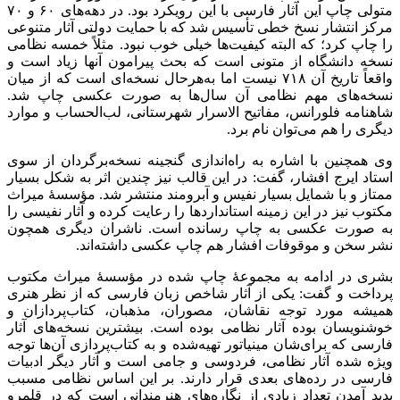
متولی چاپ این آثار فارسی با این رویکرد بود. در دهه‌های ۶۰ و ۷۰
مرکز انتشار نسخ خطی تأسیس شد که با حمایت دولتی آثار متنوعی
را چاپ کرد؛ که البته کیفیت‌ها خیلی خوب نبود. مثلاً خمسه نظامی
نسخه دانشگاه از متونی است که بحث پیرامون آنها زیاد است و
واقعاً تاریخ آن ۷۱۸ نیست اما به‌هرحال نسخه‌ای است که از میان
نسخه‌های مهم نظامی آن سال‌ها به صورت عکسی چاپ شد.
شاهنامه فلورانس، مفاتیح الاسرار شهرستانی، لب‌الحساب و موارد
دیگری را هم می‌توان نام برد.
وی همچنین با اشاره به راه‌اندازی گنجینه نسخه‌برگردان از سوی
استاد ایرج افشار، گفت: در این قالب نیز چندین اثر به شکل بسیار
ممتاز و با شمایل بسیار نفیس و آبرومند منتشر شد. مؤسسۀ میراث
مکتوب نیز در این زمینه استانداردها را رعایت کرده و آثار نفیسی را
به صورت عکسی به چاپ رسانده است. ناشران دیگری همچون
نشر سخن و موقوفات افشار هم چاپ عکسی داشته‌اند.
بشری در ادامه به مجموعۀ چاپ شده در مؤسسۀ میراث مکتوب
پرداخت و گفت: یکی از آثار شاخص زبان فارسی که از نظر هنری
همیشه مورد توجه نقاشان، مصوران، مذهبان، کتاب‌پردازان و
خوشنویسان بوده آثار نظامی بوده است. بیشترین نسخه‌های آثار
فارسی که برای‌شان مینیاتور تهیه‌شده و به کتاب‌پردازی آن‌ها توجه
ویژه شده آثار نظامی، فردوسی و جامی است و آثار دیگر ادبیات
فارسی در رده‌های بعدی قرار دارند. بر این اساس نظامی مسبب
پدید آمدن تعداد زیادی از نگاره‌های هنرمندانی است که در قلمرو