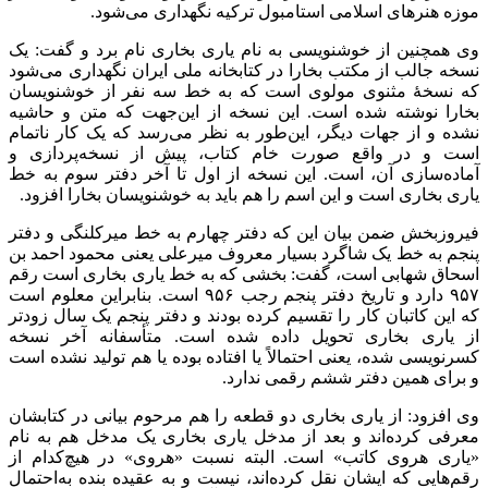
موزه هنرهای اسلامی استامبول ترکیه نگهداری می‌شود.
وی همچنین از خوشنویسی به نام یاری بخاری نام برد و گفت: یک
نسخه جالب از مکتب بخارا در کتابخانه ملی ایران نگهداری می‌شود
که نسخۀ مثنوی مولوی است که به خط سه نفر از خوشنویسان
بخارا نوشته شده است. این نسخه از این‌جهت که متن و حاشیه
نشده و از جهات دیگر، این‌طور به نظر می‌رسد که یک کار ناتمام
است و در واقع صورت خام کتاب، پیش از نسخه‌پردازی و
آماده‌سازی آن، است. این نسخه از اول تا آخر دفتر سوم به خط
یاری بخاری است و این اسم را هم باید به خوشنویسان بخارا افزود.
فیروزبخش ضمن بیان این که دفتر چهارم به خط میرکلنگی و دفتر
پنجم به خط یک شاگرد بسیار معروف میرعلی یعنی محمود احمد بن
اسحاق شهابی است، گفت: بخشی که به خط یاری بخاری است رقم
۹۵۷ دارد و تاریخ دفتر پنجم رجب ۹۵۶ است. بنابراین معلوم است
که این کاتبان کار را تقسیم کرده بودند و دفتر پنجم یک سال زودتر
از یاری بخاری تحویل داده شده است. متأسفانه آخر نسخه
کسرنویسی شده، یعنی احتمالاً یا افتاده بوده یا هم تولید نشده است
و برای همین دفتر ششم رقمی ندارد.
وی افزود: از یاری بخاری دو قطعه را هم مرحوم بیانی در کتابشان
معرفی کرده‌اند و بعد از مدخل یاری بخاری یک مدخل هم به نام
«یاری هروی کاتب» است. البته نسبت «هروی» در هیچ‌کدام از
رقم‌هایی که ایشان نقل کرده‌اند، نیست و به عقیده بنده به‌احتمال