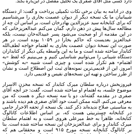
دارد کسی مثل آقای صفری یک تحلیل مفصل در این‌باره بکند.
وی در ادامه به بیان برخی نکات تکمیلی پرداخت و گفت: از دستگاه
شیبانیان ما یک نسخه دیگر از دیوان عصمت بخاری را می‌شناسیم
که برای کتابخانه سید عزیزالدین بهادرخان است. بر اساس آن چه از
مطالعه سال‌ها پیش در ذهن دارم، گمان می‌کنم عبدالعزیزخانی که
در این مقدمه از او صحبت می‌شود پسر عبیداله‌خان نیست، بلکه
عبدالعزیز بعدیست که حاکم بخارا در ۱۰۵۹ بوده است. در هر
صورت این نسخۀ دیوان عصمت بخاری به اهتمام خواجه لطف‌الله
کتابدار ساخته شده است و ما به این واسطه یکی دیگر از کتابداران
دستگاه شیبانی را می‌توانیم شناسایی کنیم و می‌بینیم که لفظ «به
اهتمام» هم تکرار شده است و چیزی است شبیه «به کوشش»
امروز. این از قدیمی‌ترین نمونه‌های ثبت این اصطلاح است و نشان
از طرز ساختن و تهیه این نسخه‌های نفیس و قدیمی دارد.
فیروزبخش درباره سلطان میرک کتابدار که نسخه مخزن الاسرار
موضوع جلسه، به اهتمام او ساخته شده است، گفت: جز آنچه آقای
صفری در مقدمه گفته‌اند، دو یا سه نسخه دیگر ه هست که من
معرفی می‌کنم. البته ممکن است خود آقای صفری هم دیده باشند و
به مناسبتی صلاح ندیده‌اند ذکر کنند. یک نسخه از تحفه ‌الاحرار جامی
در کتابخانه چستربیتی هست که، بر اساس اطلاعات کاتالوگ
کتابخانه، ظاهراً به خط میرعلی هروی است و به اهتمام سلطان
میرک کتابدار و برای عبدالعزیزخان این نسخه ساخته شده است. بنا
بر کاتالوگ کتابخانه نسخه مورخ ۹۱۵ است و محققانی هم که