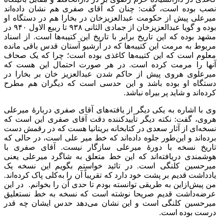
نصب بوده است، گفت: چنان که آقای صفری هم نشان داده‌اند
میرعلی پیش از حکومت عبدالعزیزخان در بخارا هم در دستگاه او
بوده و گویا عبدالعزیزخان از جمادی ‌الثانی ۹۳۸ تا ربیع ‌الاول ۹۴۰ در
مشهد بوده که این تاریخ برابر با تاریخ این کتیبه‌ها است. از اسناد
مربوط به مرمت این کتیبه‌ها که در آرشیو آستان قدس باقی مانده
معلوم است که این کتیبه‌ها کاغذی بوده است؛ چرا که یک صحاف
آنها را مرمت کرده است. در هر صورت احتمال این هست که
میرعلوی هروی پیش از حاکم شدن عبدالعزیز خان بر بخارا در
دستگاه او بوده باشد و این حدسی است که دیگران هم مطرح
کرده‌اند و شاید پر بیراه نباشد.
وی با اشاره به یکی دیگر از یافته‌های آقای صفری دربارۀ میرعلی
هروی، گفت: نکته دیگر تأییدکننده دقت آقای صفری این است که
نسخه‌ای از آثار سعدی در کتابخانه بریتانیا هست که در رقمش دست
برده‌اند و این‌طور جلوه داده‌اند که خط میر علی است، در حالی که
تاریخ نسخه با دورۀ میرعلی سازگار نیست. آقای صفری با
هوشمندی دریافته‌اند که این خط متعلق به شاگرد میرعلی یعنی
میرحسین کلنگی است. در تائید خواستم بگویم این نسخه یک
یادداشت قدیم بر پشت خود دارد که تقریباً آن را به‌کلی پاک کرده‌اند.
من پیش‌ازاین به طریقی توانسته بودم تا حدی آن را بخوانم. در این
عرضه‌داشت قدیم صریحا نوشته است که نسخه به خط نستعلیق
میرحسین کلنگی است و این نشان می‌دهد حدس ایشان چه قدر
درست بوده است.