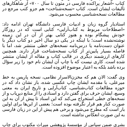
کتاب «اشعار پراکنده فارسی در متون تا سال ۷۰۰» از شاهکارهای
تألیفات ایشان است. کتاب «نسخه‌شناخت» هم جزو کتب مرجع در
مطالعات نسخه‌شناسی محسوب می‌شود‌.
استادیار گروه زبان و ادبیات فارسی دانشگاه تهران ادامه داد:
«اصطلاحات مربوط به کتاب‌آرایی» کتابی است که در روزگار
خودش پیشگام بوده و هنوز کتابی بهتر از آن در این زمینه
نوشته‌نشده است؛ با اینکه در یکی دو سال اخیر دو کتاب دیگر با
عنوان دست‌نامه یا درس‌نامه نسخه‌های خطی منتشر شد، اما با
فاصله بسیار پایین‌تر از کتاب نسخه‌شناخت قرار دارند. همچنین
کارهای ارزشمند دیگری در قالب کتاب و مقاله از ایشان منتشر
شده‌ است. کاری نیست که با چاپ آن ایشان نام خود را زیر سؤال
برده باشد بلکه به اعتبار موضوع افزوده است.
وی گفت: الان هم که مخزن‌الاسرار نظامی، نسخه پاریس به خط
میرعلی، با مقدمه ایشان چاپ عکسی شده، باز نشان داد که در
حوزه مطالعات کتاب‌شناسی، کتاب‌آرایی و تاریخ ایران به معنی
وسیع، ایشان حرف برای گفتن دارد و اسنادی را از منابع دیریاب و از
نسخه‌های خطی استخراج می‌کند که این اسناد تا پیش از آن به این
صورت کنار هم قرار نگرفته بوده است؛ بعضی از این‌ها برای اولین
بار است که مطرح می‌شود و برخی هم پیش از این در زبان فارسی
به این صورت انعکاس نداشته است
.
بشری ضمن سپاس از مؤسسۀ پژوهشی میراث مکتوب برای چاپ