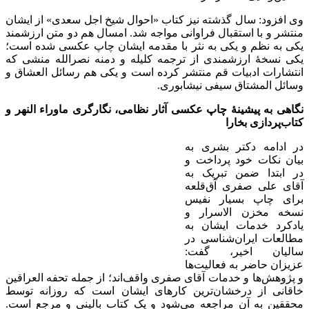
وی افزود: سال گذشته نیز کتاب «احوال شیخ اجل سعدی» از ایشان
منتشر و با استقبال فراوانی مواجه شد. امسال هم دو متن ارزشمند
یکی به نظم و یکی به نثر با مقدمه ایشان چاپ عکسی شده است؛
یکی نسخۀ ارزشمندی از ترجمه کلیله و دمنه نصرالله منشی که
انتشارات ادبیات قم منتشر ‌کرده است و یکی هم رسائل العشاق و
وسائل المشتاق سیفی نیشابوری.
نگاهی به پیشینۀ چاپ عکسی آثار نظامی، نگارگری ماوراء النهر و
کتاب‌پردازی بخارا
در ادامه دکتر بشری به
بیان نکات خود پرداخت و
در ابتدا ضمن تبریک به
آقای علی صفری آق‌قلعه
برای چاپ بسیار نفیس
نسخه مخزن الاسرار و
یادکرد خدمات ایشان به
مطالعات ایران‌شناسی در
سالیان اخیر، گفت:
عزیزان حاضر به فعالیت‌ها
و پژوهش‌ها و خدمات آقای صفری واقف‌اند؛ از جمله تحفه ‌العراقین
خاقانی از درخشان‌ترین کارهای ایشان است که روزانه توسط
محققین به آن مراجعه می‌شود و یک کتاب بالینی و مرجع است.