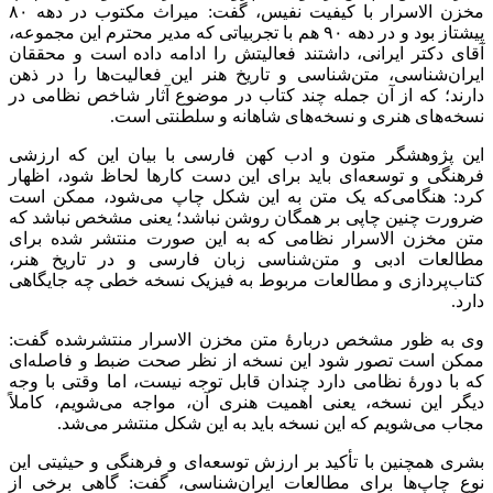
مخزن الاسرار با کیفیت نفیس، گفت: میراث مکتوب در دهه ۸۰
پیشتاز بود و در دهه ۹۰ هم با تجربیاتی که مدیر محترم این مجموعه،
آقای دکتر ایرانی، داشتند فعالیتش را ادامه داده است و محققان
ایران‌شناسی، متن‌شناسی و تاریخ هنر این فعالیت‌ها را در ذهن
دارند؛ که از آن جمله چند کتاب در موضوع آثار شاخص نظامی در
نسخه‌های هنری و نسخه‌های شاهانه و سلطنتی است
.
این پژوهشگر متون و ادب کهن فارسی با بیان این که ارزشی
فرهنگی و توسعه‌ای باید برای این دست کارها لحاظ شود، اظهار
کرد: هنگامی‌که یک متن به این شکل چاپ می‌شود، ممکن است
ضرورت چنین چاپی بر همگان روشن نباشد؛ یعنی مشخص نباشد که
متن مخزن ‌الاسرار نظامی که به این صورت منتشر شده برای
مطالعات ادبی و متن‌شناسی زبان فارسی و در تاریخ هنر،
کتاب‌پردازی و مطالعات مربوط به فیزیک نسخه خطی چه جایگاهی
دارد‌.
وی به ظور مشخص دربارۀ متن مخزن ‌الاسرار منتشرشده گفت:
ممکن است تصور شود این نسخه از نظر صحت ضبط و فاصله‌ای
که با دورۀ نظامی دارد چندان قابل توجه نیست، اما وقتی با وجه
دیگر این نسخه، یعنی اهمیت هنری آن، مواجه می‌شویم، کاملاً
مجاب می‌شویم که این نسخه باید به این شکل منتشر می‌شد.
بشری همچنین با تأکید بر ارزش توسعه‌ای و فرهنگی و حیثیتی این
نوع چاپ‌ها برای مطالعات ایران‌شناسی، گفت: گاهی برخی از