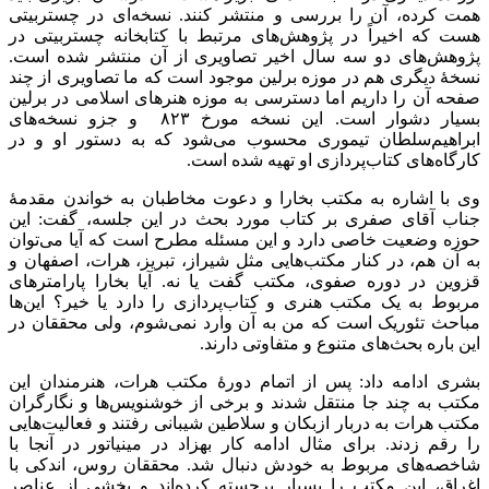
همت کرده، آن را بررسی و منتشر کنند. نسخه‌ای در چستربیتی
هست که اخیراً در پژوهش‌های مرتبط با کتابخانه چستربیتی در
پژوهش‌های دو سه سال اخیر تصاویری از آن منتشر شده است.
نسخۀ دیگری هم در موزه برلین موجود است که ما تصاویری از چند
صفحه آن را داریم اما دسترسی به موزه‌ هنرهای اسلامی در برلین
بسیار دشوار است. این نسخه مورخ ۸۲۳ و جزو نسخه‌های
ابراهیم‌سلطان تیموری محسوب می‌شود که به دستور او و در
کارگاه‌های کتاب‌پردازی او تهیه شده است
.
وی با اشاره به مکتب بخارا و دعوت مخاطبان به خواندن مقدمۀ
جناب آقای صفری بر کتاب مورد بحث در این جلسه، گفت: این
حوزه وضعیت خاصی دارد و این مسئله مطرح است که آیا می‌توان
به آن هم، در کنار مکتب‌هایی مثل شیراز، تبریز، هرات، اصفهان و
قزوین در دوره صفوی، مکتب گفت یا نه. آیا بخارا پارامترهای
مربوط به یک مکتب هنری و کتاب‌پردازی را دارد یا خیر؟ این‌ها
مباحث تئوریک است که من به آن وارد نمی‌شوم، ولی محققان در
این باره بحث‌های متنوع و متفاوتی دارند.
بشری ادامه داد: پس از اتمام دورۀ مکتب هرات، هنرمندان این
مکتب به چند جا منتقل شدند و برخی از خوشنویس‌ها و نگارگران
مکتب هرات به دربار ازبکان و سلاطین شیبانی رفتند و فعالیت‌هایی
را رقم زدند. برای مثال ادامه کار بهزاد در مینیاتور در آنجا با
شاخصه‌های مربوط به خودش دنبال شد. محققان روس، اندکی با
اغراق، این مکتب را بسیار برجسته کرده‌اند و بخشی از عناصر