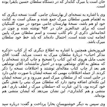
خان است یا میرک کتابدار که در دستگاه سلطان حسین بایقرا بوده
است.
وی با اشاره به نسخه‌ای از بهارستان جامی، گفت: نسخه دیگری که
به اهتمام همین سلطان میرک جمع شده و ممکن است به کتابت
خود او هم باشد، نسخۀ بهارستان جامی موجود در موزه گلبنکیان
است که برای عبدالعزیز خان در ۹۵۴ نوشته شده و چون در
انجامه‌اش ذکری از نام کاتب نیست و اسم سلطان میرک پایین
انجامه ثبت شده است، احتمال داده‌اند که باید خط خود سلطان
میرک باشد.
فیروزبخش همچنین با اشاره به اطلاع دیگری که از کتاب «تذکره
مذکر احباب» دربارۀ سلطان میرک به دست می‌آید، گفت: آقای
نجیب مایل هروی که این کتاب را تصحیح و چاپ کردند نسخه‌ای را
که متعلق به آقای نوشاهی بوده در اختیار نداشته‌اند. آقای نوشاهی
هم بعد از چاپ کتاب مقاله‌ای نوشتند و اختلافات نسخه را ذکر
کردند. از جمله اختلافات مهمی که نسخه ایشان با صورت چاپی دارد
در جایی است که از سلطان میرک اسم می‌رود و در نسخه ایشان
این نکته‌ای اضافه وجود دارد که سلطان میرک بیتی را نقش نگین
خود کرده بود، با این عبارت که «سلطان میرک ز لطف باری / هم
منشی و هم کتابداری». این نشان می‌دهد که ایشان منشی هم
بوده‌اند.
وی سپس به دیگر خوشنویسان بخارا پرداخت و گفت: درباره سید