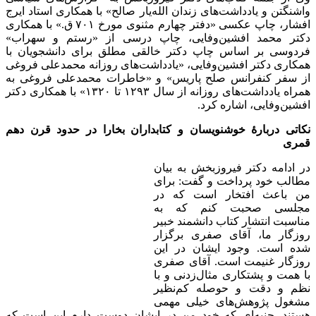
واشنگتن و یادداشت‌های زندان الله‌یار صالح» با همکاری استاد ایرج
افشار، چاپ عکسی «دفتر چهارم مثنوی مورخ ۷۰۱ ق.» با همکاری
دکتر محمد افشین‌وفایی، چاپ درسی از «رستم و سهراب»
فردوسی بر اساس چاپ دکتر خالقی مطلق برای دانشجویان با
همکاری دکتر افشین‌وفایی، «یادداشت‌های روزانه محمدعلی فروغی
از سفر کنفرانس صلح پاریس» و «خاطرات محمدعلی فروغی به
همراه یادداشت‌های روزانه از سال ۱۲۹۳ تا ۱۳۲۰» با همکاری دکتر
افشین‌وفایی، اشاره کرد.
نکاتی دربارۀ خوشنویسان و کتابداران بخارا در حدود قرن دهم
قمری
در ادامه دکتر فیروزبخش به بیان
مطالب خود پرداخت و گفت: برای
من باعث افتخار است که در
مجلسی صحبت کنم که به
مناسبت انتشار کتاب دانشمند خبیر
روزگار ما، آقای صفری برگزار
شده است. وجود ایشان در این
روزگار غنیمت است. آقای صفری
با همت و پشتکاری مثال‌زدنی و با
نظم و دقت و حوصله کم‌نظیر
مشغول پژوهش‌های خیلی مهمی
هستند. جنبه‌ای که خود من در ایشان دوست دارم این است که