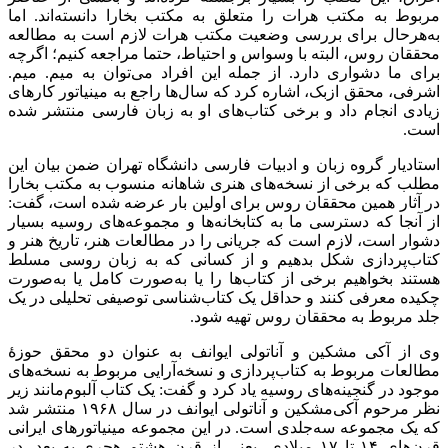
مربوط به مکتب هرات را متعلق به مکتب بخارا دانسته‌اند. اما
به‌هرحال برای بررسی وضعیت مکتب هرات لازم است به مطالعه
محققان روس، البته با وسواس و احتیاط، حتما مراجعه کنیم؛ اگرچه
برای ما دشواری دارد. از جمله این افراد می‌توان به میم. میم.
اشرفی، محقق ازبک، اشاره کرد که سال‌ها راجع به مینیاتور کارهای
زیادی انجام داد و برخی کتاب‌های او به زبان فارسی منتشر شده
است.
استادیار گروه زبان و ادبیات فارسی دانشگاه تهران ضمن بیان این
مطلب که برخی از نسخه‌های هنری شاهانه منسوب به مکتب بخارا
در آثار همین محققان روس برای اولین بار عرضه شده است، گفت:
از آنجا که دسترسی ما به کتابخانه‌ها و مجموعه‌های روسیه بسیار
دشوار است، لازم است که جریانی را در مطالعات هنر، تاریخ هنر و
کتاب‌پردازی شکل بدهیم و از کسانی که به زبان روسی مسلط
هستند بخواهیم برخی از کتاب‌ها را یا به‌صورت کامل یا به‌صورت
چکیده معرفی کنند و حداقل یک کتاب‌شناسی توصیفی تحلیلی در یک
جلد مربوط به محققان روس تهیه شود.
وی از آکی مشکین و آناتولی ایوانف به عنوان دو محقق حوزۀ
مطالعات مربوط به کتاب‌پردازی و نسخه‌آرایی مربوط به نسخه‌های
موجود در گنجینه‌های روسیه یاد کرد و گفت: یک کتاب آلبوم‌مانند زیر
نظر مرحوم آکی‌مشکین و آناتولی ایوانف در سال ۱۹۶۸ منتشر شد
که یک مجموعه سه‌جلدی است. در این مجموعه مینیاتورهای ایرانی
قرن‌های ۱۴ تا ۱۷ میلادی، یعنی از قرن هشتم هجری به بعد، در