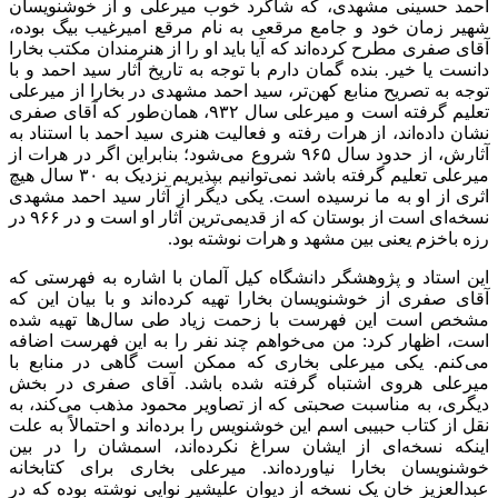
احمد حسینی مشهدی، که شاگرد خوب میرعلی و از خوشنویسان
شهیر زمان خود و جامع مرقعی به نام مرقع امیرغیب بیگ بوده،
آقای صفری مطرح کرده‌اند که آیا باید او را از هنرمندان مکتب بخارا
دانست یا خیر. بنده گمان دارم با توجه به تاریخ آثار سید احمد و با
توجه به تصریح منابع کهن‌تر، سید احمد مشهدی در بخارا از میرعلی
تعلیم گرفته است و میرعلی سال ۹۳۲، همان‌طور که آقای صفری
نشان داده‌اند، از هرات رفته و فعالیت هنری سید احمد با استناد به
آثارش، از حدود سال ۹۶۵ شروع می‌شود؛ بنابراین اگر در هرات از
میرعلی تعلیم گرفته باشد نمی‌توانیم بپذیریم نزدیک به ۳۰ سال هیچ
اثری از او به ما نرسیده است. یکی دیگر از آثار سید احمد مشهدی
نسخه‌ای است از بوستان که از قدیمی‌ترین آثار او است و در ۹۶۶ در
رزه باخزم یعنی بین مشهد و هرات نوشته بود.
این استاد و پژوهشگر دانشگاه کیل آلمان با اشاره به فهرستی که
آقای صفری از خوشنویسان بخارا تهیه کرده‌اند و با بیان این که
مشخص است این فهرست با زحمت زیاد طی سال‌ها تهیه شده
است، اظهار کرد: من می‌خواهم چند نفر را به این فهرست اضافه
می‌کنم. یکی میرعلی بخاری که ممکن است گاهی در منابع با
میرعلی هروی اشتباه گرفته شده باشد. آقای صفری در بخش
دیگری، به مناسبت صحبتی که از تصاویر محمود مذهب می‌کند، به
نقل از کتاب حبیبی اسم این خوشنویس را برده‌اند و احتمالاً به علت
اینکه نسخه‌ای از ایشان سراغ نکرده‌اند، اسمشان را در بین
خوشنویسان بخارا نیاورده‌اند. میرعلی بخاری برای کتابخانه
عبدالعزیز خان یک نسخه از دیوان علیشیر نوایی نوشته بوده که در