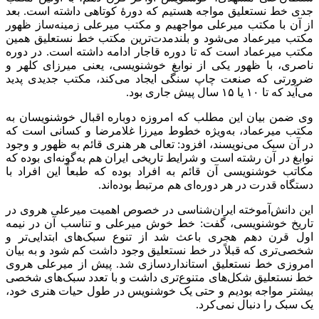
جدی خط نستعلیق مواجه هستیم که دورۀ کوتاهی داشته است. بعد
از آن با مکتب میرعلی مواجهیم و مکتب میرعلی زمینه‌ساز ظهور
مکتب میرعماد می‌شود و بلندمدت‌ترین مکتب خط نستعلیق همین
مکتب میرعماد است که تا دوره قاجار ادامه داشته است. در دوره
ناصری، با ظهور یکی از نوابغ خوشنویسی، یعنی میرزای کلهر و
ضرورتی که صنعت چاپ سنگی ایجاد می‌کند، مکتب جدیدی پدید
می‌آید که تا ۱۰ یا ۱۵ سال پیش جاری بود.
وی ضمن بیان این مطلب که امروزه دوباره اقبال خوشنویسان به
مکتب میرعماد، به‌ویژه خطوط میرزا غلامرضا و کسانی است که
در آن سبک می‌نویسند، افزود: تعالی هر هنری قائم به ظهور و وجود
نوابغ در آن رشته است و شرایط تاریخی ایران هم به‌گونه‌ای بوده که
مکاتب خوشنویسی آن قائم به افراد بوده که طبعاً این افراد با
دستگاه قدرت در هر دوره‌ای هم مرتبط بوده‌اند.
این دانش‌آموخته ایران‌شناسی در خصوص اهمیت میرعلی هروی در
تاریخ خوشنویسی، گفت: خط خوش میرعلی و تناسب آن در نیمه
اول قرن دهم هجری باعث شد از تنوع سبک‌های ابتدایی‌تر و
شخصی‌تری که قبلاً در خط نستعلیق وجود داشت کم شود و به بیان
امروزی خط نستعلیق استانداردسازی شد. پیش از میرعلی هروی
خط نستعلیق شکل‌های متنوع‌تری داشت و با تعدد سبک‌های شخصی
بیشتر مواجه بودیم و حتی یک خوشنویس در طول حیات هنری خود،
یک سبک را دنبال نمی‌کرد.