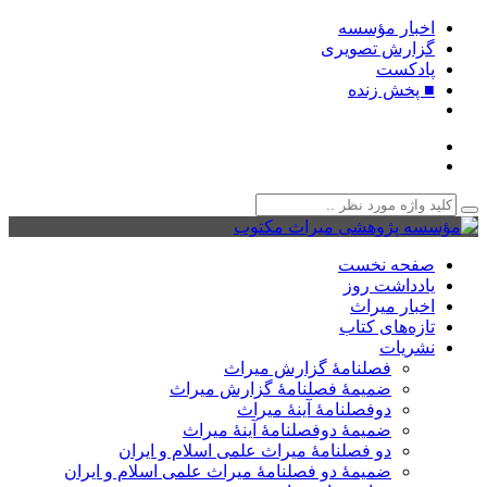
اخبار مؤسسه
گزارش تصویری
پادکست‌
■ پخش زنده
صفحه نخست
یادداشت روز
اخبار میراث
تازه‌های کتاب
نشریات
فصلنامۀ گزارش میراث
ضمیمۀ فصلنامۀ گزارش میراث
دوفصلنامۀ آینۀ میراث
ضمیمۀ دوفصلنامۀ آینۀ میراث
دو فصلنامۀ میراث علمی اسلام و ایران
ضمیمۀ دو فصلنامۀ میراث علمی اسلام و ایران