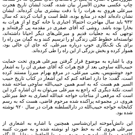
چاپ عکسی مخزن الأسرار بیان شده، گفت: ایشان تاریخ هجرت
میرعلی هروی به هرات را با دقت بیشتری بیان کرده‌اند. ایشان
نشان داده‌اند آنچه در منابع بوده، غلط است و اثبات کردند که سال
۹۳۲ باید سال مهاجرت احتمالا اجباری یا خانه کوچ او از هرات به
بخارا بوده باشد. روشی که آقای صفری در مقدمه پی گرفته‌اند و
توجهی که به جعلیات قدیم و میرعلی‌های دیگر احیانا داشته‌اند،
توانسته‌اند خطوط کلی زندگی او را ترسیم کنند و به گمان من راه را
برای یک تک‌نگاری خوب درباره میرعلی، که جای آن خالی بود،
هموار کرده و بخش بزرگی از این راه را طی کرده‌اند.
وی با اشاره به موضوع قرار گرفتن میرعلی هروی تحت حمایت
حبیب‌الله ساوجی بعد از فتح هرات که آقای صفری آن را به اشعار
خود خوشنویس، یعنی میرعلی، در مرقع بهرام میرزا مستند کرده
است، گفت: جا دارد اضافه کنم که این اشعار در کتاب تاریخ حبیب
السیر هم هست که به اسم همین حبیب‌الله ساوجی ساخته شده
است. نکتۀ دیگری که راجع به میرعلی می‌توان به آن اشاره کرد این
است که مرقعی از مناجات خواجه عبدالله انصاری به خط میرعلی
هروی، در مجموعه پراکنده شده مرحوم قاضی، هست که به رسم
کتابخانه خواجه حبیب‌الله در دارالسلطنه هرات در سال ۹۲۰ نوشته
شده بود.
این دانش‌آموخته ایران‌شناسی همچنین با اشاره به اشعاری از
میرعلی هروی که به خط خود او نوشته شده و به صورت کتیبه
کاغذی در دارالسیاده حرم رضوی بر در دارالحافظ و مقابل بالینگاه