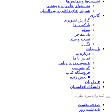
نشست‌ها و همایش‌ها
نشستهای علمی – پژوهشی
همایش های داخلی و بین المللی
گالری
گزارش تصویری
پادکست‌ها
ویدئو
یاد مفاخر
نسخه و سند
نگاره
با میراث
درباره ما
تماس با ما
عضویت در خبرنامه
کتابشناسی
فروشگاه کتاب
■ پخش زنده
♥ حامیان
دانشگاه افغانستان
صفحه نخست
یادداشت روز