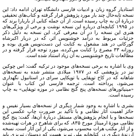
استادیار گروه زبان و ادبیات فارسی دانشگاه تهران ادامه داد: این
نسخه تابه‌حال چند بار مورد پژوهش قرار گرفته و کتاب‌های تحقیقی
دربارۀ آن به چاپ رسیده است. از آن جمله کتابی از باربارا برند که
در ۱۹۹۵ کتابچه‌ای درباره این نسخه نوشت و برخی از ویژگی‌های
هنری این نسخه را در آن معرفی کرد. این نسخه به دلیل ذکر
جزئیات مربوط به درآمد خوشنویس اثر، که در دربار اکبرشاه
گورکانی در هند مشغول به کتابت این دست‌نویس هنری بوده و
روزانه ۳۳ مصرع را کتابت می‌کرده، مورد توجه قرار گرفته و در
مطالعات تاریخ خوشنویسی به آن زیاد استناد شده است.
وی با اشاره به برخی نسخه‌های موجود در ترکیه گفت: اس چوکین
نیز در پژوهشی که در ۱۹۷۷ میلادی منتشر شده به نسخه‌های
شاهانه که در کاخ توپقاپی یا توپکاپی سرای در استانبول نگهداری
می‌شود، پرداخته است. ترجمه فارسی این کتاب با عنوان
«مینیاتورهای نسخه‌های پنج گنج نظامی در موزه توپقاپی» به چاپ
رسیده است.
بشری با اشاره به وجود شمار دیگری از نسخه‌های بسیار نفیس و
حائز اهمیت آثار نظامی و با تأکید بر ضرورت چاپ عکسی این
نسخه‌ها و یا انجام پژوهش‌های مستقل دربارۀ آن‌ها، گفت: پنج گنج
نظامی موزۀ ارمیتاژ مورخ ۸۳۵، که برای شاهرخ در هرات تهیه‌شده
و از آثار مکتب هرات محسوب می‌شود، یکی از این آثار است. نسخه
ارزندۀ دیگری در کتابخانه ملی تبریز هست که دوستان تبریزی باید