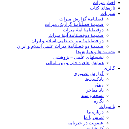
اخبار میراث
تازه‌های کتاب
نشریات
فصلنامۀ گزارش میراث
ضمیمۀ فصلنامۀ گزارش میراث
دوفصلنامۀ آینۀ میراث
ضمیمۀ دوفصلنامۀ آینۀ میراث
دو فصلنامۀ میراث علمی اسلام و ایران
ضمیمۀ دو فصلنامۀ میراث علمی اسلام و ایران
نشست‌ها و همایش‌ها
نشستهای علمی – پژوهشی
همایش های داخلی و بین المللی
گالری
گزارش تصویری
پادکست‌ها
ویدئو
یاد مفاخر
نسخه و سند
نگاره
با میراث
درباره ما
تماس با ما
عضویت در خبرنامه
کتابشناسی