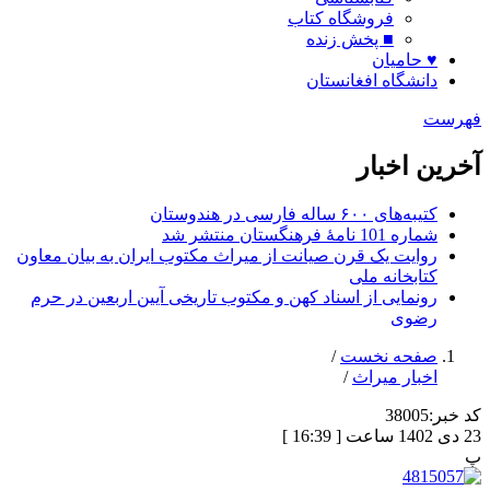
فروشگاه کتاب
■ پخش زنده
♥ حامیان
دانشگاه افغانستان
فهرست
آخرین اخبار
کتیبه‌های ۶۰۰ ساله فارسی در هندوستان
شماره 101 نامۀ فرهنگستان منتشر شد
روایت یک قرن صیانت از میراث مکتوب ایران به بیان معاون
کتابخانه ملی
رونمایی از اسناد کهن و مکتوب تاریخی آیین اربعین در حرم
رضوی
صفحه نخست
/
اخبار میراث
/
کد خبر:
38005
23 دی 1402 ساعت [ 16:39 ]
پ