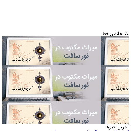
کتابخانۀ برخط
آخرین خبرها