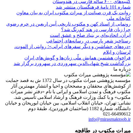
کتیبه‌های ۶۰۰ ساله فارسی در هندوستان
شماره 101 نامۀ فرهنگستان منتشر شد
روایت یک قرن صیانت از میراث مکتوب ایران به بیان معاون
کتابخانه ملی
رونمایی از اسناد کهن و مکتوب تاریخی آیین اربعین در حرم رضوی
چرا زبان فارسی در هند کم‌رنگ شد؟
ایران، اتحادیه‌ای بر بنیاد صلح و عشق است
رستاخیز شعر پارسی در رسانه‌های اجتماعی
«دره‌های حشاشین و دیگر سفرهای ایرانی»؛ روایتی از الموت،
لرستان و ایلام
فراخوان هشتمین همایش ملّی زبان‌ها و گویش‌های ایران
بزرگداشت شیخ شهاب‌الدین سهروردی در سهرورد برگزار شد
درباره ما
مؤسسه پژوهشی میراث مكتوب در سال 1372 ش به قصد حمایت
از كوشش‌های محققان و مصححان و احیا و انتشار مهمترین آثار
مكتوب فرهنگ و تمدن اسلامی و ایرانی با نام «دفتر نشر میراث
مكتوب» و با كمك وزارت فرهنگ و ارشاد اسلامی تأسیس شد.
نشانی: تهران، خیابان انقلاب اسلامی، بین خیابان ابوریحان و خیابان
دانشگاه، شمارۀ 1182 (ساختمان فروردین)، طبقۀ دوم
021-66490612
info@mirasmaktoob.ir
میرات مکتوب در طاقچه