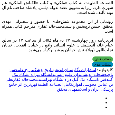
الصناعة الطبیة»، به کتاب «ملکی» و کتاب «الکناش الملکی» هم
شهرت دارد، زیرا به تشویق عضدالدوله دیلمی، پادشاه صاحب نام آل
بویه تألیف شده است.
رونمایی از این مجموعه شش‌جلدی با حضور و سخنرانی مهدی
محقق، حسن تاج‌بخش و سیدمحمدخالد غفاری مترجم کتاب، همراه
است.
این‌برنامه روز چهارشنبه ۲۷ دی‌ماه 1402 از ساعت ۱۷ در سالن
خیام خانه اندیشمندان علوم انسانی واقع در خیابان انقلاب، خیابان
نجات‌اللهی (ویلا)، نبش خیابان ورشو برگزار می‌شود.
مطلب قبلی
مطلب بعدی
کلیدواژه :
انتشارات نگارستان اندیشه
تاریخ پزشکی
تاریخ علم
حسن
تاجبخش
خانه اندیشمندان علوم انسانی
دانشگاه تهران
دانشگاه مک
گیل
دفتر دانشگاه مک گیل در دانشگاه تهران
سیدمحمدخالد غفاری
علی
‌بن‌ عباس مجوسی اهوازی
کامل الصناعة الطبیة
کهن‌ترین اثر جامع
پزشکی ایران و اسلام
مهدی محقق