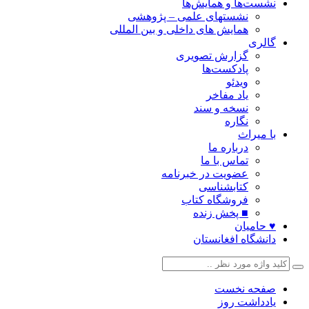
نشست‌ها و همایش‌ها
نشستهای علمی – پژوهشی
همایش های داخلی و بین المللی
گالری
گزارش تصویری
پادکست‌ها
ویدئو
یاد مفاخر
نسخه و سند
نگاره
با میراث
درباره ما
تماس با ما
عضویت در خبرنامه
کتابشناسی
فروشگاه کتاب
■ پخش زنده
♥ حامیان
دانشگاه افغانستان
صفحه نخست
یادداشت روز