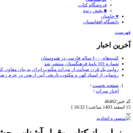
فروشگاه کتاب
■ پخش زنده
♥ حامیان
دانشگاه افغانستان
فهرست
آخرین اخبار
کتیبه‌های ۶۰۰ ساله فارسی در هندوستان
شماره 101 نامۀ فرهنگستان منتشر شد
روایت یک قرن صیانت از میراث مکتوب ایران به بیان معاون کتا
رونمایی از اسناد کهن و مکتوب تاریخی آیین اربعین در حرم رض
صفحه نخست
/
اخبار میراث
/
کد خبر:
46402
15 اسفند 1403 ساعت [ 16:32 ]
پ