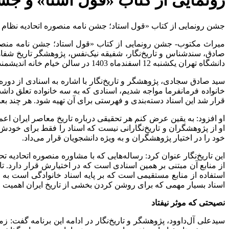
رونمایی از کتاب «قول آشنا» و جشن تولد ۹۱ سالگی منص
جشن رونمایی از کتاب «قول استاد؛ جشن نامه منصوره اتحادیه نظام 
میراث مکتوب- جشن رونمایی از کتاب «قول استاد؛ جشن نامه منصور
صادق، سندشناس و تاریخ‌نگار، شفیقه نیک‌نفس، پژوهشگر تاریخ شفاه
دانشگاه تهران یکشنبه 12 اسفندماه 1403 در سالن خیام خانه اندیشمندان علوم انسانی و مطالعات فرهنگی با حضور چهره‌های دانشگاهی و فرهنگی برگزار شد.
خانواده فرمانفرما مواجه شدیم، اسنادی که به سه خانواده تعلق داشت 
قرار شد این اسناد دسته‌بندی و فهرستی برای آن تهیه شود. هر چند بعد
او افزود: به یقین عرض کنم هر تحقیقی درباره تاریخ معاصر ایران اعم
او از پژوهشگران و تاریخ‌نگارانی نیست که اسناد را فقط برای خودش بخ
خود را در اختیار پژوهشگران و به ویژه دانشجویان قرار می‌داد.
این تاریخ‌نگار عنوان کرد: رساله‌هایی که با مشاوره منصوره اتحاد
از منابع آن مبتنی بر همین اسنادی است که در اختیارش قرار دارد. 
استفاده از منابع مستقیمی است که بر پایه اسناد خانوادگی است به 
اسناد بسیار مهمی که برای روشن کردن بخشی از تاریخ ایران اهمیت 
نصیحتی که موثر نیفتاد
سیدعلی آل‌داوود، پژوهشگر و تاریخ‌نگار در ادامه این برنامه گفت: ز