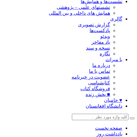
نشست‌ها و همایش‌ها
نشستهای علمی – پژوهشی
همایش های داخلی و بین المللی
گالری
گزارش تصویری
پادکست‌ها
ویدئو
یاد مفاخر
نسخه و سند
نگاره
با میراث
درباره ما
تماس با ما
عضویت در خبرنامه
کتابشناسی
فروشگاه کتاب
■ پخش زنده
♥ حامیان
دانشگاه افغانستان
صفحه نخست
یادداشت روز