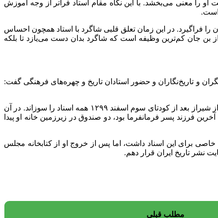
او را معنی می‌بخشد. با این نگاه مقام استاد فراتر از وجه آموزش
است.
ن را فراگیرد. در این زمان تعلق قلبی شاگرد با استاد همچون احساس
 از بن جان کم‌ترین وظیفه است که شاگرد بدان دست می‌یازد تا بلکه
تولد ۹۱ سالگی همراه بود، با سپاس از سخنرانی پژوهشگران و تاریخ‌نگاران و حضور استادان تاریخ و چهره‌های فرهنگی گفت:
او ادامه داد: یادم است از حافظ فرمانفرماییان درباره اسناد خانوادگی سوال کردم و او گفت تا جایی که می‌داند فرمانفرما پس از بازگشت از شیراز بعد از کودتای سوم اسفند ۱۲۹۹ همه اسناد را سوزاند. در آن
رین فرزند پسر فرمانفرما بود، دو صندوق در زیرزمین خانه او پیدا
 خاصی برای این اسناد داشت، اما پس از خروج او از کتابخانه مجلس
ت نشر تاریخ ایران قرار دهم.
مطلب قبلی