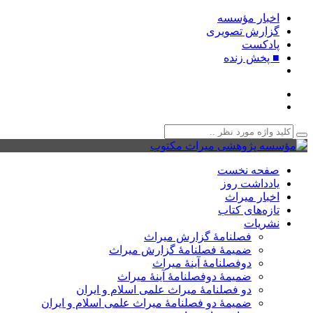
اخبار مؤسسه
گزارش تصویری
پادکست‌
■ پخش زنده
صفحه نخست
یادداشت روز
اخبار میراث
تازه‌های کتاب
نشریات
فصلنامۀ گزارش میراث
ضمیمۀ فصلنامۀ گزارش میراث
دوفصلنامۀ آینۀ میراث
ضمیمۀ دوفصلنامۀ آینۀ میراث
دو فصلنامۀ میراث علمی اسلام و ایران
ضمیمۀ دو فصلنامۀ میراث علمی اسلام و ایران