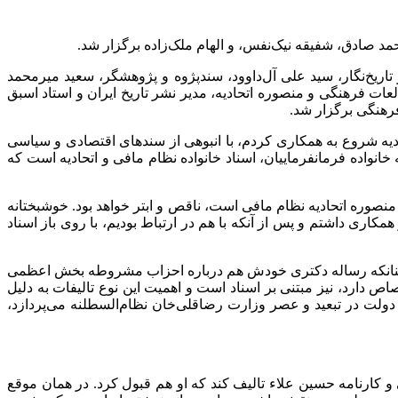
د صادق، شفیقه نیک‌نفس، و الهام ملک‌زاده برگزار شد.
یخ‌نگار، سید علی آل‌داوود، سندپژوه و پژوهشگر، سعید میرمحمد
ت فرهنگی و منصوره اتحادیه، مدیر نشر تاریخ ایران و استاد اسبق
ار و پهلوی گفت: در دهه ۶۰ که در دفتر نشر تاریخ با منصوره اتحادیه شروع به همکاری کردم، با انبوهی از سندهای اقتصادی و سیاسی
خانواده فرمانفرماییان، اسناد خانواده نظام مافی و اتحادیه است که
 منصوره اتحادیه نظام مافی است، ناقص و ابتر خواهد بود. خوشبختانه
مکاری داشتم و پس از آنکه با هم در ارتباط بودیم، با روی باز اسناد
است. چنانکه رساله دکتری خودش هم درباره احزاب مشروطه بخش اعظمی
 دارد، نیز مبتنی بر اسناد است و اهمیت این نوع تالیفات به دلیل
 دولت در تبعید و عصر وزارت رضاقلی‌خان نظام‌السطلنه می‌پردازد،
ی و کارنامه حسین علاء تالیف کند که او هم قبول کرد. در همان موقع