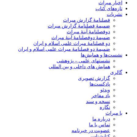
اخبار میراث
تازه‌های کتاب
نشریات
فصلنامۀ گزارش میراث
ضمیمۀ فصلنامۀ گزارش میراث
دوفصلنامۀ آینۀ میراث
ضمیمۀ دوفصلنامۀ آینۀ میراث
دو فصلنامۀ میراث علمی اسلام و ایران
ضمیمۀ دو فصلنامۀ میراث علمی اسلام و ایران
نشست‌ها و همایش‌ها
نشستهای علمی – پژوهشی
همایش های داخلی و بین المللی
گالری
گزارش تصویری
پادکست‌ها
ویدئو
یاد مفاخر
نسخه و سند
نگاره
با میراث
درباره ما
تماس با ما
عضویت در خبرنامه
کتابشناسی