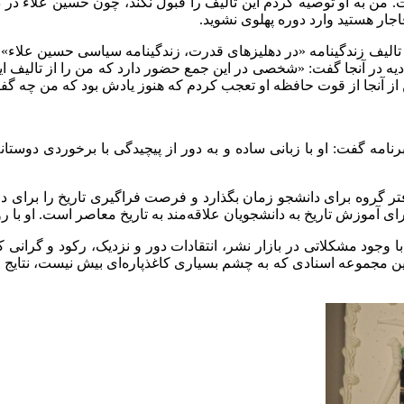
ت. من به او توصیه کردم این تالیف را قبول نکند، چون حسین علاء در
ار هستید وارد دوره پهلوی نشوید.
 او تالیف زندگینامه «در دهلیزهای قدرت، زندگینامه سیاسی حسین علاء» 
ادیه در آنجا گفت: «شخصی در این جمع حضور دارد که من را از تالیف ا
 از آنجا از قوت حافظه او تعجب کردم که هنوز یادش بود که من چه گفت
امه گفت: او با زبانی ساده و به دور از پیچیدگی با برخوردی دوستانه
تر گروه برای دانشجو زمان بگذارد و فرصت فراگیری تاریخ را برای دانشج
آموزش تاریخ به دانشجویان علاقه‌مند به تاریخ معاصر است. او با روح
ا وجود مشکلاتی در بازار نشر، انتقادات دور و نزدیک، رکود و گران
 از این مجموعه اسنادی که به چشم بسیاری کاغذپاره‌ای بیش نیست، نتا