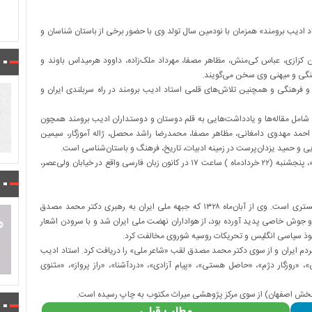
 ادیب برومند» همزمان با نودمین سال تولد وی با حضور برخی از باستان ‌شناسان و
ن کزازی، عباس کی‌منش، مظاهر مصفا، مهرداد ملک‌زاده، داوود هرمیداس باوند و
رهنگی و میهنی وی سخن می‌گویند.
 فرهنگی و همچنین تلاش‌های قلمی استاد ادیب برومند در راه سربلندی ایران و
امل مقاله‌ها و یادداشت‌هایی به قلم دوستان و دوستداران ادیب برومند همچون
یزی، احمد مهدوی دامغانی، مظاهر مصفا، محمدرضا راشد محصل، ژاله آموزگار، سیمین
یی و حمید یزدان‌پرست در زمینه‌ ادبیات، تاریخ، فرهنگ و باستان‌شناسی است.
مراسم رونمایی از کتاب «آفرینِ ادیب، جشن‌نامه استاد ادیب برومند»، پنجشنبه (۲۲ خردادماه ) ساعت ۱۷ در کانون زبان فارسی واقع در خیابان ولی‌عصر،
عبدالعلی ادیب برومند (زاده ۱۳۰۳- گز) شاعر ملی ایران و وکیل دادگستری است. وی از آبان‌ماه ۱۳۲۸ که جبهه ملی ایران به رهبری دکتر محمد مصدق
جوش خاصی پدید آورده بود، از هواداران نهضت ملی ایران شد و با سرودن اشعار
فوذ سیاسی انگلیس و تحریکات روسیه شوروی مخالفت کرد.
دم ایران و از سوی دکتر محمد مصدق لقب «شاعر ملی» را دریافت کرد. استاد ادیب
، «روزگار دژم»، «حاصل هستی»، «پیام آزادی»، «دردآشنا»، «راز پرواز»، «مثنوی
ر (بخش اصفهان) از سوی مرکز پژوهشی میراث مکتوب به چاپ رسیده است.