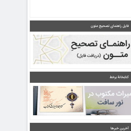
فایل راهنمای تصحیح متون
کتابخانۀ برخط
آخرین خبرها