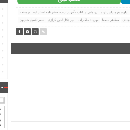
مطلب قبلی
داوود هرمیداس باوند
رونمایی از کتاب «آفرین ادیب، جشن‌نامه استاد ادیب برومند»
جادی
مظاهر مصفا
مهرداد ملک‌زاده
میرجلال‌الدین کزازی
ناصر تکمیل همایون
ك
و
ف