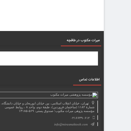
میرات مکتوب در طاقچه
اطلاعات تماس
تهران، خیابان انقلاب اسلامی، بین خیابان ابوریحان و خیابان دانشگاه،
شمارۀ ۱۱۸۲ (ساختمان فروردین)، طبقۀ دوم، واحد ۸ ، روابط عمومی
مؤسسه پژوهی میراث مکتوب؛ صندوق پستی: ۵۶۹-۱۳۱۸۵
۰۲۱۶۶۴۹۰۶۱۲
info@mirasmaktoob.com