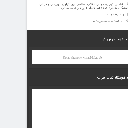
نشانی: تهران، خیابان انقلاب اسلامی، بین خیابان ابوریحان و خیابان
شگاه، شمارۀ ۱۱۸۲ (ساختمان فروردین)، طبقۀ دوم
۰۲۱-۶۶۴۹۰۶۱۲
info@mirasmaktoob.ir
 مکتوب در نورمگز
Ketabkhaneye MirasMaktoob
د فروشگاه کتاب میراث