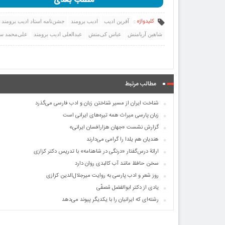
مطلب بعدی
کلیدواژه :
آفرین ادیب
ادیب برومند
جشن‌نامه استاد ادیب برومند
شاهین آریامنش
عباس کی‌منش
عبدالعلی ادیب برومند
علی‌محمد س
مطالب مرتبط
شناخت ایران از مسیر شناختن زبان و ادب فارسی می‌گذرد
زبان پارسی میراث همه تیره‌های ایرانی است
گزارش نشست «جهان هزارافسان ایرانی»
هندیان هم یلدا را گرامی می‌دارند
ارائۀ درس‌گفتار «درنگی در شاهنامه» با تدریس دکتر کزازی
سخن حافظ مانند آب کالبدی روان دارد
روز شعر و ادب پارسی به روایت میرجلال‌الدین کزازی
یادی از دکتر ابوالفضل مُصفّی
رشته‌ای که ایرانیان را با یکدیگر پیوند می‌دهد