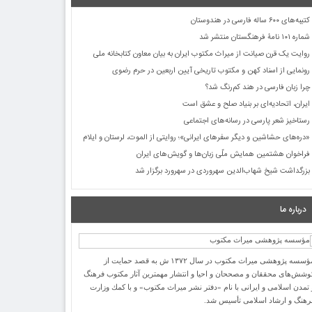
کتیبه‌های ۶۰۰ ساله فارسی در هندوستان
شماره ۱۰۱ نامۀ فرهنگستان منتشر شد
روایت یک قرن صیانت از میراث مکتوب ایران به بیان معاون کتابخانه ملی
رونمایی از اسناد کهن و مکتوب تاریخی آیین اربعین در حرم رضوی
چرا زبان فارسی در هند کم‌رنگ شد؟
ایران، اتحادیه‌ای بر بنیاد صلح و عشق است
رستاخیز شعر پارسی در رسانه‌های اجتماعی
«دره‌های حشاشین و دیگر سفرهای ایرانی»؛ روایتی از الموت، لرستان و ایلام
فراخوان هشتمین همایش ملّی زبان‌ها و گویش‌های ایران
بزرگداشت شیخ شهاب‌الدین سهروردی در سهرورد برگزار شد
درباره ما
مؤسسه پژوهشی میراث مكتوب در سال ۱۳۷۲ ش به قصد حمایت از
وشش‌های محققان و مصححان و احیا و انتشار مهمترین آثار مكتوب فرهنگ
 تمدن اسلامی و ایرانی با نام «دفتر نشر میراث مكتوب» و با كمك وزارت
رهنگ و ارشاد اسلامی تأسیس شد.