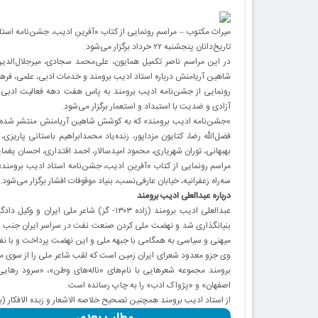
میراث مکتوب – مراسم رونمایی از کتاب «آفرینِ ادیب، جشن‌نامه استاد
تاریخ‌دانان پنجشنبه ۲۲ خرداد برگزار می‌شود.
در این مراسم ناصر تکمیل ‌همایون، علی‌محمد سجادی، میرجلال‌الدی
شاهین آریامنش درباره ‌‌استاد ادیب برومند و خدمات ادبی، علمی، ف
رونمایی از جشن‌نامه ادیب برومند به پاس هفت دهه فعالیت ادبی و
آزادی و ضدیت با استبداد و استعمار برگزار می‌شود.
«جشن‌نامه‌ ادیب برومند» که به کوشش شاهین آریامنش منتشر شده ش
فضل‌الله رضا، کتایون مزداپور، زنده‌یاد محمدابراهیم باستانی ‌پار
بهبهانی، توران شهریاری، محمود امیدسالار، احمد اقتداری، احسان یغما
سه‌راه زعفرانیه، خیابان عارفی‌نسب، بنیاد موقوفات افشار برگزار می‌شود.
درباره عبدالعلی ادیب برومند
بنیانگذاری شد و نهضت ملی کردن صنعت نفت در سراسر ایران جنب و 
میهنی و سیاسی به همگامی با جبهه ملی و این نهضت پرداخت و با ن
وی جزو معدود شعرای ایران زمین است که لقب شاعر ملی را از سوی مر
برومند مجموعه شعرهایی با نام‌های «ناله‌های وطن»، «سرود رهایی»
اصفهان» و «پژواک ادب» را به چاپ رسانده است.
از استاد ادیب برومند همچنین تصحیح خلاصه الاشعار و زبده الافکا