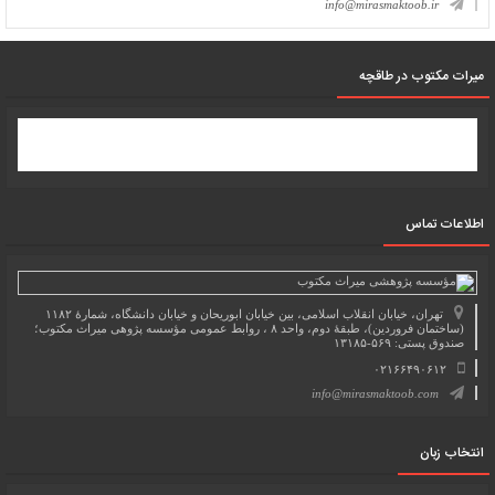
info@mirasmaktoob.ir
میرات مکتوب در طاقچه
اطلاعات تماس
تهران، خیابان انقلاب اسلامی، بین خیابان ابوریحان و خیابان دانشگاه، شمارۀ ۱۱۸۲
(ساختمان فروردین)، طبقۀ دوم، واحد ۸ ، روابط عمومی مؤسسه پژوهی میراث مکتوب؛
صندوق پستی: ۵۶۹-۱۳۱۸۵
۰۲۱۶۶۴۹۰۶۱۲
info@mirasmaktoob.com
انتخاب زبان