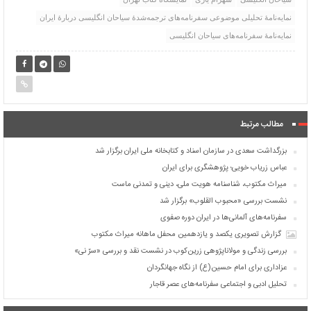
نمایه‌نامۀ تحلیلی موضوعی سفرنامه‌های ترجمه‌شدۀ سیاحان انگلیسی دربارۀ ایران
نمایه‌نامۀ سفرنامه‌های سیاحان انگلیسی
مطالب مرتبط
بزرگداشت سعدی در سازمان اسناد و کتابخانه ملی ایران برگزار شد
عباس زریاب خویی؛ پژوهشگری برای ایران
میراث مکتوب، شناسنامه هویت ملی، دینی و تمدنی ماست
نشست بررسی «محبوب القلوب» برگزار شد
سفرنامه‌های آلمانی‌ها در ایران دوره صفوی
گزارش تصویری یکصد و یازدهمین محفل ماهانه میراث مکتوب
بررسی زندگی و مولاناپژوهی زرین‌کوب در نشست نقد و بررسی «سرّ نی»
عزاداری برای امام حسین(ع) از نگاه جهانگردان
تحلیل ادبی و اجتماعی سفرنامه‌های عصر قاجار