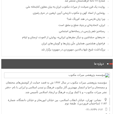
شماره ۱۰۱ نامۀ فرهنگستان منتشر شد
روایت یک قرن صیانت از میراث مکتوب ایران به بیان معاون کتابخانه ملی
رونمایی از اسناد کهن و مکتوب تاریخی آیین اربعین در حرم رضوی
چرا زبان فارسی در هند کم‌رنگ شد؟
ایران، اتحادیه‌ای بر بنیاد صلح و عشق است
رستاخیز شعر پارسی در رسانه‌های اجتماعی
«دره‌های حشاشین و دیگر سفرهای ایرانی»؛ روایتی از الموت، لرستان و ایلام
فراخوان هشتمین همایش ملّی زبان‌ها و گویش‌های ایران
بزرگداشت شیخ شهاب‌الدین سهروردی در سهرورد برگزار شد
درباره ما
مؤسسه پژوهشی میراث مكتوب در سال ۱۳۷۲ ش به قصد حمایت از كوشش‌های محققان
و مصححان و احیا و انتشار مهمترین آثار مكتوب فرهنگ و تمدن اسلامی و ایرانی با نام «دفتر
نشر میراث مكتوب» و با كمك وزارت فرهنگ و ارشاد اسلامی تأسیس شد.
نشانی: تهران، خیابان انقلاب اسلامی، بین خیابان ابوریحان و خیابان دانشگاه، شمارۀ
۱۱۸۲ (ساختمان فروردین)، طبقۀ دوم
۰۲۱-۶۶۴۹۰۶۱۲