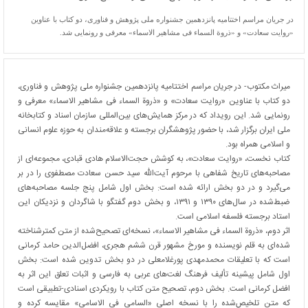
در جریان مراسم اختتامیه پانزدهمین جشنواره ملی پژوهش و فناوری، دو کتاب با عناوین
«روایت سعادت» و «ذروة السماء فی مشاهیر الاسماء» معرفی و رونمایی شد.
میراث مکتوب- در جریان مراسم اختتامیه پانزدهمین جشنواره ملی پژوهش و فناوری،
دو کتاب با عناوین «روایت سعادت» و «ذروة السماء فی مشاهیر الاسماء» معرفی و
رونمایی شد. این رویداد که در مرکز همایش‌های بین‌المللی سازمان اسناد و کتابخانه
ملی ایران برگزار شد، با حضور پژوهشگران برجسته و علاقه‌مندان به حوزه علوم انسانی
و اسلامی همراه بود.
کتاب نخست، «روایت سعادت»، به کوشش حجت‌الاسلام هادی قبادی، مجموعه‌ای از
مصاحبه‌های تاریخ شفاهی با مرحوم آیت‌الله سید حسن سعادت مصطفوی را در بر
می‌گیرد و در دو بخش ارائه شده است: بخش اول شامل پنج جلسه مصاحبه‌های
ضبط‌شده در سال‌های ۱۳۹۰ و ۱۳۹۱، و بخش دوم گفتگو با شاگردان و نزدیکان این
استاد برجسته فلسفه اسلامی است.
اثر دوم، «ذروة السماء فی مشاهیر الاسماء»، نسخه‌ای تصحیح‌شده از متن کمترشناخته
شده‌ای به قلم نویسنده و مورخ مشهور قرن ششم هجری، افضل‌الدین حامد کرمانی
است که با تعلیقات محمدمهدی پورغلامعلی در دو بخش تدوین شده است: بخش
اول شامل پیشینه تألیف فرهنگ لغت‌های عربی به فارسی و اثبات تعلق این اثر به
افضل کرمانی است. بخش دوم، تصحیح متن کتاب با رویکردی اسنادی-تطبیقی است
که متن تلخیص‌شده را با نسخه اصلی «السامی فی الاسامی» مقایسه کرده و