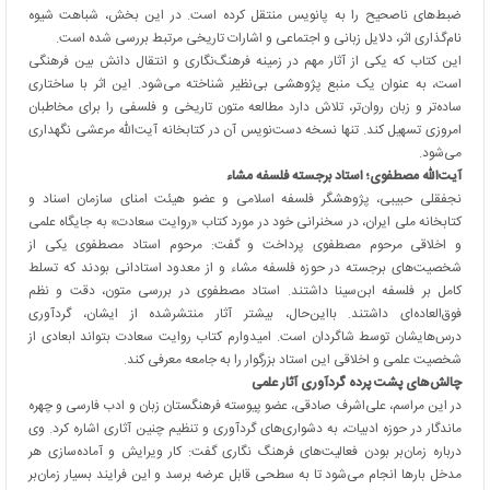
ضبط‌های ناصحیح را به پانویس منتقل کرده است. در این بخش، شباهت شیوه
نام‌گذاری اثر، دلایل زبانی و اجتماعی و اشارات تاریخی مرتبط بررسی شده است.
این کتاب که یکی از آثار مهم در زمینه فرهنگ‌نگاری و انتقال دانش بین فرهنگی
است، به عنوان یک منبع پژوهشی بی‌نظیر شناخته می‌شود. این اثر با ساختاری
ساده‌تر و زبان روان‌تر، تلاش دارد مطالعه متون تاریخی و فلسفی را برای مخاطبان
امروزی تسهیل کند. تنها نسخه دست‌نویس آن در کتابخانه آیت‌الله مرعشی نگهداری
می‌شود.
آیت‌الله مصطفوی؛ استاد برجسته فلسفه مشاء
نجفقلی حبیبی، پژوهشگر فلسفه اسلامی و عضو هیئت امنای سازمان اسناد و
کتابخانه ملی ایران، در سخنرانی خود در مورد کتاب «روایت سعادت» به جایگاه علمی
و اخلاقی مرحوم مصطفوی پرداخت و گفت: مرحوم استاد مصطفوی یکی از
شخصیت‌های برجسته در حوزه فلسفه مشاء و از معدود استادانی بودند که تسلط
کامل بر فلسفه ابن‌سینا داشتند. استاد مصطفوی در بررسی متون، دقت و نظم
فوق‌العاده‌ای داشتند. بااین‌حال، بیشتر آثار منتشرشده از ایشان، گردآوری
درس‌هایشان توسط شاگردان است. امیدوارم کتاب روایت سعادت بتواند ابعادی از
شخصیت علمی و اخلاقی این استاد بزرگوار را به جامعه معرفی کند.
چالش‌های پشت پرده گردآوری آثار علمی
در این مراسم، علی‌اشرف صادقی، عضو پیوسته فرهنگستان زبان و ادب فارسی و چهره
ماندگار در حوزه ادبیات، به دشواری‌های گردآوری و تنظیم چنین آثاری اشاره کرد. وی
درباره زمان‌بر بودن فعالیت‌های فرهنگ نگاری گفت: کار ویرایش و آماده‌سازی هر
مدخل بارها انجام می‌شود تا به سطحی قابل عرضه برسد و این فرایند بسیار زمان‌بر