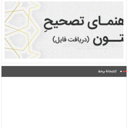
کتابخانۀ برخط