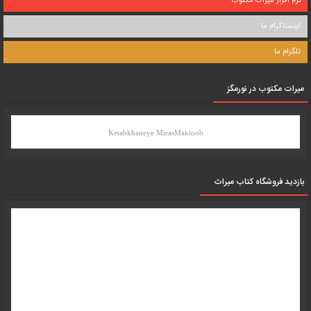
نرم افزار میراث مکتوب
اینستاگرام ما
تلگرام ما
میرات مکتوب در نورمگز
Ketabkhaneye MirasMaktoob
بازدید فروشگاه کتاب میراث