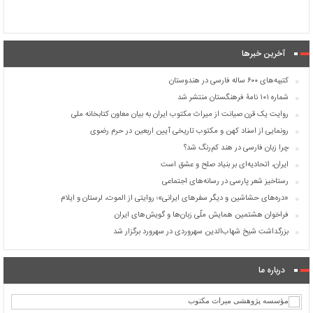
آخرین خبرها
کتیبه‌های ۶۰۰ ساله فارسی در هندوستان
شماره ۱۰۱ نامۀ فرهنگستان منتشر شد
روایت یک قرن صیانت از میراث مکتوب ایران به بیان معاون کتابخانه ملی
رونمایی از اسناد کهن و مکتوب تاریخی آیین اربعین در حرم رضوی
چرا زبان فارسی در هند کم‌رنگ شد؟
ایران، اتحادیه‌ای بر بنیاد صلح و عشق است
رستاخیز شعر پارسی در رسانه‌های اجتماعی
«دره‌های حشاشین و دیگر سفرهای ایرانی»؛ روایتی از الموت، لرستان و ایلام
فراخوان هشتمین همایش ملّی زبان‌ها و گویش‌های ایران
بزرگداشت شیخ شهاب‌الدین سهروردی در سهرورد برگزار شد
درباره ما