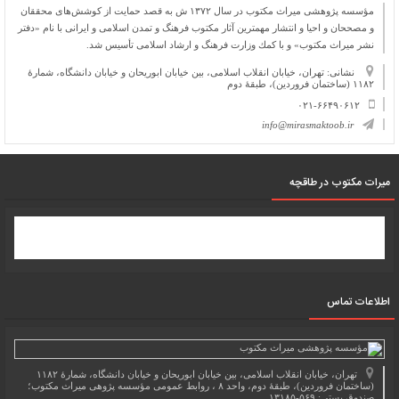
مؤسسه پژوهشی میراث مكتوب در سال ۱۳۷۲ ش به قصد حمایت از كوشش‌های محققان
و مصححان و احیا و انتشار مهمترین آثار مكتوب فرهنگ و تمدن اسلامی و ایرانی با نام «دفتر
نشر میراث مكتوب» و با كمك وزارت فرهنگ و ارشاد اسلامی تأسیس شد.
نشانی: تهران، خیابان انقلاب اسلامی، بین خیابان ابوریحان و خیابان دانشگاه، شمارۀ
۱۱۸۲ (ساختمان فروردین)، طبقۀ دوم
۰۲۱-۶۶۴۹۰۶۱۲
info@mirasmaktoob.ir
میرات مکتوب در طاقچه
اطلاعات تماس
تهران، خیابان انقلاب اسلامی، بین خیابان ابوریحان و خیابان دانشگاه، شمارۀ ۱۱۸۲
(ساختمان فروردین)، طبقۀ دوم، واحد ۸ ، روابط عمومی مؤسسه پژوهی میراث مکتوب؛
صندوق پستی: ۵۶۹-۱۳۱۸۵