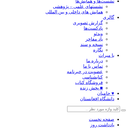
نشست‌ها و همایش‌ها
نشستهای علمی – پژوهشی
همایش های داخلی و بین المللی
گالری
گزارش تصویری
پادکست‌ها
ویدئو
یاد مفاخر
نسخه و سند
نگاره
با میراث
درباره ما
تماس با ما
عضویت در خبرنامه
کتابشناسی
فروشگاه کتاب
■ پخش زنده
♥ حامیان
دانشگاه افغانستان
صفحه نخست
یادداشت روز