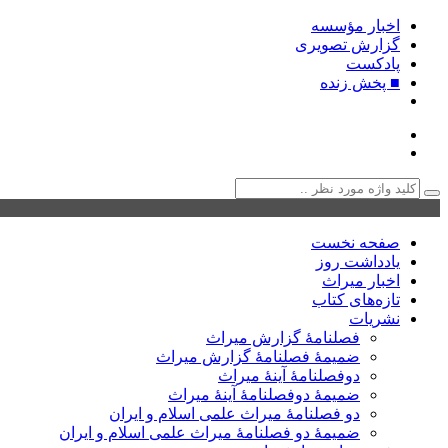
اخبار مؤسسه
گزارش تصویری
پادکست‌
■ پخش زنده
صفحه نخست
یادداشت روز
اخبار میراث
تازه‌های کتاب
نشریات
فصلنامۀ گزارش میراث
ضمیمۀ فصلنامۀ گزارش میراث
دوفصلنامۀ آینۀ میراث
ضمیمۀ دوفصلنامۀ آینۀ میراث
دو فصلنامۀ میراث علمی اسلام و ایران
ضمیمۀ دو فصلنامۀ میراث علمی اسلام و ایران