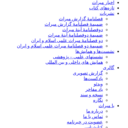
اخبار میراث
تازه‌های کتاب
نشریات
فصلنامۀ گزارش میراث
ضمیمۀ فصلنامۀ گزارش میراث
دوفصلنامۀ آینۀ میراث
ضمیمۀ دوفصلنامۀ آینۀ میراث
دو فصلنامۀ میراث علمی اسلام و ایران
ضمیمۀ دو فصلنامۀ میراث علمی اسلام و ایران
نشست‌ها و همایش‌ها
نشستهای علمی – پژوهشی
همایش های داخلی و بین المللی
گالری
گزارش تصویری
پادکست‌ها
ویدئو
یاد مفاخر
نسخه و سند
نگاره
با میراث
درباره ما
تماس با ما
عضویت در خبرنامه
کتابشناسی