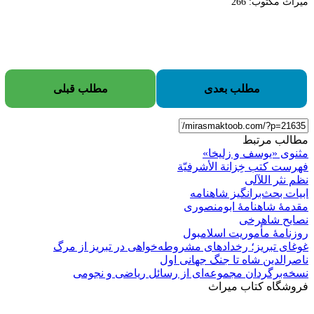
میراث مکتوب: 266
مطلب بعدی
مطلب قبلی
مطالب مرتبط
مثنوی «یوسف و زلیخا»
فهرست کتب خِزانة الأشرفیّة
نظم نثر اللآلی
ابیات بحث‌برانگیز شاهنامه
مقدمۀ شاهنامۀ ابومنصوری
نصایح شاهرخی
روزنامۀ مأموریت اسلامبول
غوغای تبریز؛ رخدادهای مشروطه‌خواهی در تبریز از مرگ
ناصرالدین شاه تا جنگ جهانی اول
نسخه‌برگردان مجموعه‌ای از رسائل ریاضی و نجومی
فروشگاه کتاب میراث