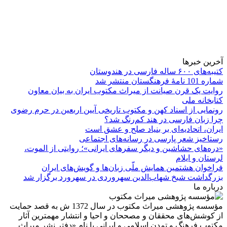
آخرین خبرها
کتیبه‌های ۶۰۰ ساله فارسی در هندوستان
شماره 101 نامۀ فرهنگستان منتشر شد
روایت یک قرن صیانت از میراث مکتوب ایران به بیان معاون
کتابخانه ملی
رونمایی از اسناد کهن و مکتوب تاریخی آیین اربعین در حرم رضوی
چرا زبان فارسی در هند کم‌رنگ شد؟
ایران، اتحادیه‌ای بر بنیاد صلح و عشق است
رستاخیز شعر پارسی در رسانه‌های اجتماعی
«دره‌های حشاشین و دیگر سفرهای ایرانی»؛ روایتی از الموت،
لرستان و ایلام
فراخوان هشتمین همایش ملّی زبان‌ها و گویش‌های ایران
بزرگداشت شیخ شهاب‌الدین سهروردی در سهرورد برگزار شد
درباره ما
مؤسسه پژوهشی میراث مكتوب در سال 1372 ش به قصد حمایت
از كوشش‌های محققان و مصححان و احیا و انتشار مهمترین آثار
مكتوب فرهنگ و تمدن اسلامی و ایرانی با نام «دفتر نشر میراث