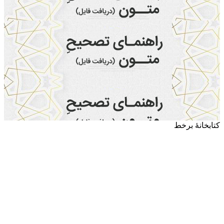
کتابخانۀ برخط