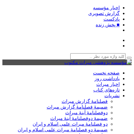
اخبار مؤسسه
گزارش تصویری
پادکست‌
■ پخش زنده
صفحه نخست
یادداشت روز
اخبار میراث
تازه‌های کتاب
نشریات
فصلنامۀ گزارش میراث
ضمیمۀ فصلنامۀ گزارش میراث
دوفصلنامۀ آینۀ میراث
ضمیمۀ دوفصلنامۀ آینۀ میراث
دو فصلنامۀ میراث علمی اسلام و ایران
ضمیمۀ دو فصلنامۀ میراث علمی اسلام و ایران