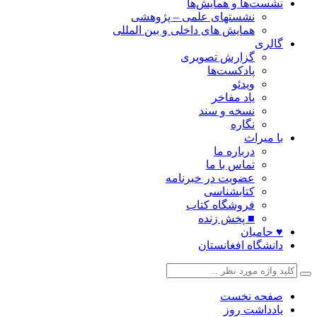
نشست‌ها و همایش‌ها
نشستهای علمی – پژوهشی
همایش های داخلی و بین المللی
گالری
گزارش تصویری
پادکست‌ها
ویدئو
یاد مفاخر
نسخه و سند
نگاره
با میراث
درباره ما
تماس با ما
عضویت در خبرنامه
کتابشناسی
فروشگاه کتاب
■ پخش زنده
♥ حامیان
دانشگاه افغانستان
صفحه نخست
یادداشت روز