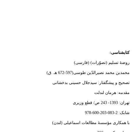
کتابشناسی:
روضۀ تسلیم (تصوّرات) (فارسی)
محمدبن محمد نصیرالدّین طوسی(597-672 هـ .ق)
تصحیح و پیشگفتار: سیدجلال حسینی بدخشانی
مقدمه: هرمان لندلت
تهران: 1393- 243 ص/ قطع وزیری
شابک: 2-083-203-600-978
با همکاری مؤسسۀ مطالعات اسماعیلی (لندن)