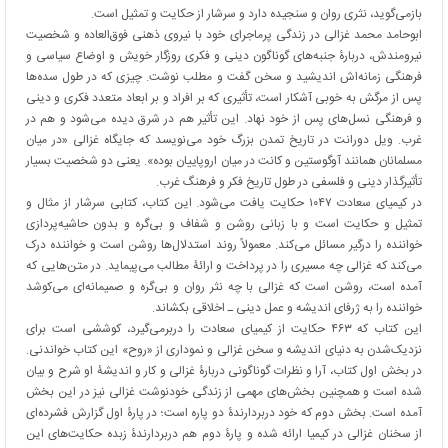
بازمی‌گوید، نثری روان و سنجیده دارد و سرشار از حکایت و تمثیل است.
ابوحامد محمد غزالی در زندگی پرماجرای خود با نیروی ذهنی فوق‌العاده و شخصیت
نیرومندش، دربارۀ جنبه‌های گوناگون دینی و فکری روزگار خویش و اوضاع سیاسی و
فرهنگی زمانه‌اش اندیشید و سخن گفت و مطلب نوشت. چیزی که در طول سده‌ها
پس از مرگش به خوبی آشکار است، تأثیری که بر افراد و بر ابعاد متعدد فکری و دینی
و فرهنگی نسل‌های پس از خود نهاد. این تأثیر هم در شرق دیده می‌شود و هم در
غرب. ویل دورانت در تاریخ تمدن بزرگ خود می‌نویسد که جایگاه غزالی «در میان
مسلمانان همانند آوگوستین و کانت در میان اروپاییان بوده». یعنی دو شخصیت بسیار
تأثیرگذار دینی و فلسفی در طول تاریخ فکر و فرهنگ غرب.
در کیمیای سعادت ۱۰۴۷ حکایت یافت می‌شود. این کتاب، کتابی سرشار از مثال و
تمثیل و حکایت است و با زبانی روشن و شفاف و بی‌گره و بدون حاشیه‌پردازی
خواننده را درگیر مسائل می‌کند. معمولاً روند استدلال‌ها روشن است و خواننده درک
می‌کند که غزالی چه مسیری را در پرداخت و ارائۀ مطالب می‌پیماید. در متن‌هایی که
آمده است، روشن است که غزالی با چه نثر روان و بی‌گره و صمیمانه‌ای می‌کوشد
خواننده را به ژرفای اندیشه و عمل دینی ـ اخلاقی بکشاند.
این کتاب که ۴۶۳ حکایت از کیمیای سعادت را دربرمی‌گیرد، کوششی است برای
نزدیک‌شدن به دنیای اندیشه و سخن غزالی و نموداری از «روح» این کتاب خواندنی.
در بخش اول کتاب، آرا و نظرات گوناگونی دربارۀ غزالی و کار و اندیشۀ او شرح و بیان
شده است و همچنین بخش‌های مهمی از زندگی خودنوشت غزالی نیز در این بخش
آمده است. بخش دوم که خود دربردارندۀ دو پاره است؛ در پارۀ اول گزارش فشرده‌ای
از سخنان غزالی در کیمیا ارائه شده و پارۀ دوم هم دربردارندۀ زبده حکایت‌های این