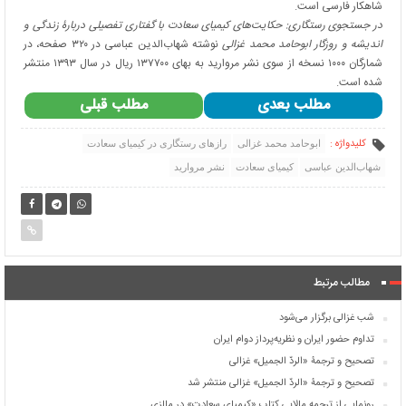
شاهکار فارسی است.
در جستجوی رستگاری: حکایت‌های کیمیای سعادت با گفتاری تفصیلی دربارۀ زندگی و
اندیشه و روزگار ابوحامد محمد غزالی
نوشته شهاب‌الدین عباسی در ۳۲۰ صفحه، در
شمارگان ۱۰۰۰ نسخه از سوی نشر مروارید به بهای ۱۳۷۷۰۰ ریال در سال ۱۳۹۳ منتشر
شده است.
مطلب بعدی
مطلب قبلی
کلیدواژه :
ابوحامد محمد غزالی
رازهای رستگاری در کیمیای سعادت
شهاب‌الدین عباسی
کیمیای سعادت
نشر مروارید
مطالب مرتبط
شب غزالی برگزار می‌شود
تداوم حضور ایران و نظریه‌پرداز دوام ایران
تصحیح و ترجمۀ «الردّ الجمیل» غزالی
تصحیح و ترجمۀ «الردّ الجمیل» غزالی منتشر شد
رونمایی از ترجمه مالایی کتاب «کیمیای سعادت» در مالزی