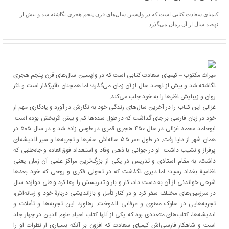
کیمیای سعادت کتابی است که در واپسین سال‌های قرن پنجم هجری نگاشته شد و بیش از
نهصد سال از آن زمان می‌گذرد
ميراث مكتوب – کیمیای سعادت کتابی است که در واپسین سال‌های قرن پنجم هجری
نگاشته شد و بیش از نهصد سال از آن زمان می‌گذرد؛ اما همچنان تأثیرگذار است و نثر
روان و زیبایش نظرها را به خود جلب می‌کند.
غزالی این کتاب را در آخرین سال‌های زندگی خود به نگارش در آورد و یادگاری مهم از
خود در زبان فارسی بر جای گذاشت که در طول سده‌ها کم و بیش اثربخش بوده است.
ابوحامد محمد غزالی در سال ۴۵۰ هجری قمری در طوس زاده شد و در سال ۵۰۵ در
همان شهر از دنیا رفت. در طول عمر ۵۵ ساله‌اش سفرها و تجربه‌ها و سیر اندیشه‌ای
پرفراز و نشیب داشت. او در جوانی با ذهن وقاد و استعداد فوق‌العاده و جاه‌طلبی که
داشت، به مقام استادی و تدریس در یکی از بزرگ‌ترین مراکز علمی آن زمان یعنی
نظامیۀ بغداد رسید؛ اما دیری نگذشت که در تحولی فکری و روحی که خود بعدها
شرحی خواندنی از آن به دست داد، کار و بار و تدریسش را رها کرد و طی دوازده سال
در سرزمین‌های مختلف سفر کرد و در کنار تأمل و بازاندیشی دربارۀ خود و زمانه‌اش،
تجربه‌هایی در سلوک معنوی و عرفانی اندوخت. رهاورد این تجربه‌ها و تأملات و
اندیشه‌ها، کتاب‌های متعددی بود که یکی از آنها کتاب احیاء علوم الدین در چهار جلد
است و شاهکار فارسی‌اش کیمیای سعادت که افزون بر آنکه بسیاری از نظرات او را