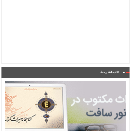
کتابخانۀ برخط