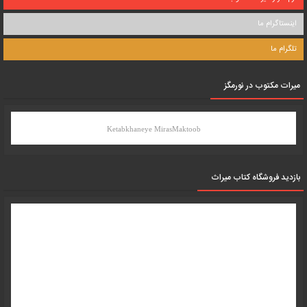
اینستاگرام ما
تلگرام ما
میرات مکتوب در نورمگز
Ketabkhaneye MirasMaktoob
بازدید فروشگاه کتاب میراث