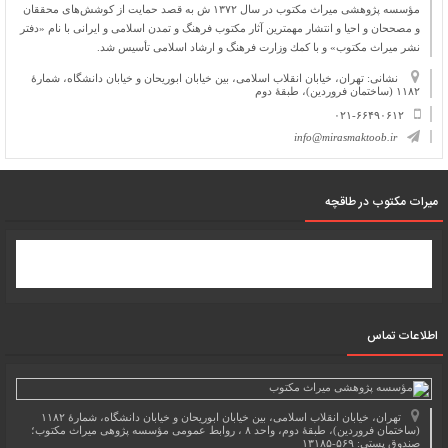
مؤسسه پژوهشی میراث مكتوب در سال ۱۳۷۲ ش به قصد حمایت از كوشش‌های محققان
و مصححان و احیا و انتشار مهمترین آثار مكتوب فرهنگ و تمدن اسلامی و ایرانی با نام «دفتر
نشر میراث مكتوب» و با كمك وزارت فرهنگ و ارشاد اسلامی تأسیس شد.
نشانی: تهران، خیابان انقلاب اسلامی، بین خیابان ابوریحان و خیابان دانشگاه، شمارۀ
۱۱۸۲ (ساختمان فروردین)، طبقۀ دوم
۰۲۱-۶۶۴۹۰۶۱۲
info@mirasmaktoob.ir
میرات مکتوب در طاقچه
اطلاعات تماس
تهران، خیابان انقلاب اسلامی، بین خیابان ابوریحان و خیابان دانشگاه، شمارۀ ۱۱۸۲
(ساختمان فروردین)، طبقۀ دوم، واحد ۸ ، روابط عمومی مؤسسه پژوهی میراث مکتوب؛
صندوق پستی: ۵۶۹-۱۳۱۸۵