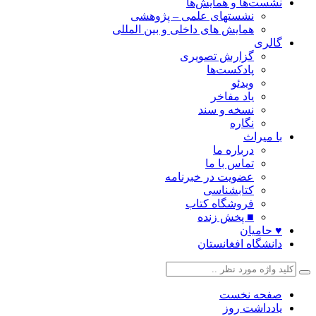
نشست‌ها و همایش‌ها
نشستهای علمی – پژوهشی
همایش های داخلی و بین المللی
گالری
گزارش تصویری
پادکست‌ها
ویدئو
یاد مفاخر
نسخه و سند
نگاره
با میراث
درباره ما
تماس با ما
عضویت در خبرنامه
کتابشناسی
فروشگاه کتاب
■ پخش زنده
♥ حامیان
دانشگاه افغانستان
صفحه نخست
یادداشت روز