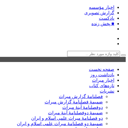
اخبار مؤسسه
گزارش تصویری
پادکست‌
■ پخش زنده
صفحه نخست
یادداشت روز
اخبار میراث
تازه‌های کتاب
نشریات
فصلنامۀ گزارش میراث
ضمیمۀ فصلنامۀ گزارش میراث
دوفصلنامۀ آینۀ میراث
ضمیمۀ دوفصلنامۀ آینۀ میراث
دو فصلنامۀ میراث علمی اسلام و ایران
ضمیمۀ دو فصلنامۀ میراث علمی اسلام و ایران