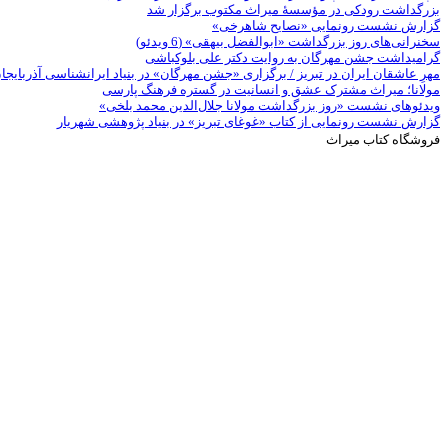
بزرگداشت رودکی در مؤسسۀ میراث مکتوب برگزار شد
گزارش نشست رونمایی «نصایح شاهرخی»
سخنرانی‌های روز بزرگداشت «ابوالفضل بیهقی» (6 ویدئو)
گرامیداشت جشن مهرگان به روایت دکتر علی بلوکباشی
مهرِ عاشقان ایران در تبریز / برگزاری «جشن مهرگان» در بنیاد ایرانشناسی آذربایج
مولانا؛ میراث مشترک عشق و انسانیت در گستره فرهنگ پارسی
ویدئوهای نشست «روز بزرگداشت مولانا جلال‌الدین محمد بلخی»
گزارش نشست رونمایی از کتاب «غوغای تبریز» در بنیاد پژوهشی شهریار
فروشگاه کتاب میراث