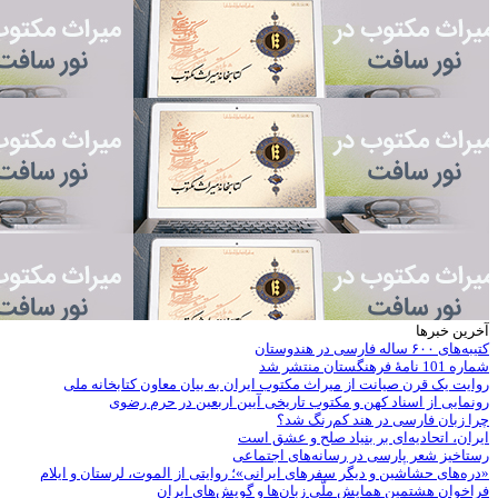
آخرین خبرها
کتیبه‌های ۶۰۰ ساله فارسی در هندوستان
شماره 101 نامۀ فرهنگستان منتشر شد
روایت یک قرن صیانت از میراث مکتوب ایران به بیان معاون کتابخانه ملی
رونمایی از اسناد کهن و مکتوب تاریخی آیین اربعین در حرم رضوی
چرا زبان فارسی در هند کم‌رنگ شد؟
ایران، اتحادیه‌ای بر بنیاد صلح و عشق است
رستاخیز شعر پارسی در رسانه‌های اجتماعی
«دره‌های حشاشین و دیگر سفرهای ایرانی»؛ روایتی از الموت، لرستان و ایلام
فراخوان هشتمین همایش ملّی زبان‌ها و گویش‌های ایران