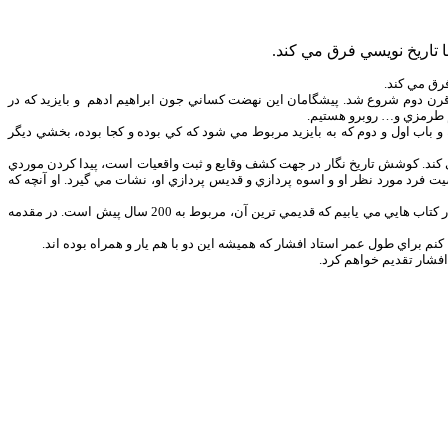
تاريخ نويسي فرق مي كند.
رق مي كند.
 ميراث مكتوب برگزار شد، افزود: نهضت تصوف از قرن دوم شروع شد. پيشگامان اين نهضت كساني جون ابراهيم ادهم و بايزيد كه در
ن انجام داده‌اند. مقدمه و باب اول و دوم كه به بايزيد مربوط مي شود كه كي بوده و كجا بوده، بخشي ديگر
 كند. كوشش تاريخ نگار در جهت كشف وقايع و ثبت واقعيات است، پيدا كردن موردي
يت فرد مورد نظر او و اسوه پردازي و قديس پردازي او، نشات مي گيرد. او آنچه كه
دكتر موحد افزود: نكته اي ديگر درباره اين كتاب، آن است كه راجع به شخص بايزيد و احوالش، اطلاعات ما بسيار كم است. از او نوشته هايي بر جاي نمانده، سخنان او را در كتاب هايي مي يابيم كه قديمي ترين آن، مربوط به 200 سال پيش است. در مقدمه
م براي طول عمر استاد افشار كه هميشه اين دو با هم يار و همراه بوده اند.
افشار تقديم خواهم كرد.