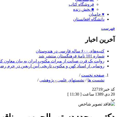
فروشگاه کتاب
■ پخش زنده
♥ حامیان
دانشگاه افغانستان
فهرست
آخرین اخبار
کتیبه‌های ۶۰۰ ساله فارسی در هندوستان
شماره 101 نامۀ فرهنگستان منتشر شد
روایت یک قرن صیانت از میراث مکتوب ایران به بیان معاون کتا
رونمایی از اسناد کهن و مکتوب تاریخی آیین اربعین در حرم رض
صفحه نخست
/
نشست ها
/
نشستهای علمی - پژوهشی
/
کد خبر:
22719
20 دی 1389 ساعت [ 11:30 ]
پ