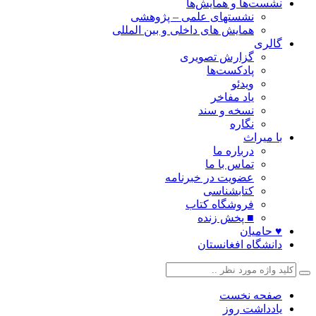
نشست‌ها و همایش‌ها
نشستهای علمی – پژوهشی
همایش های داخلی و بین المللی
گالری
گزارش تصویری
پادکست‌ها
ویدئو
یاد مفاخر
نسخه و سند
نگاره
با میراث
درباره ما
تماس با ما
عضویت در خبرنامه
کتابشناسی
فروشگاه کتاب
■ پخش زنده
♥ حامیان
دانشگاه افغانستان
صفحه نخست
یادداشت روز