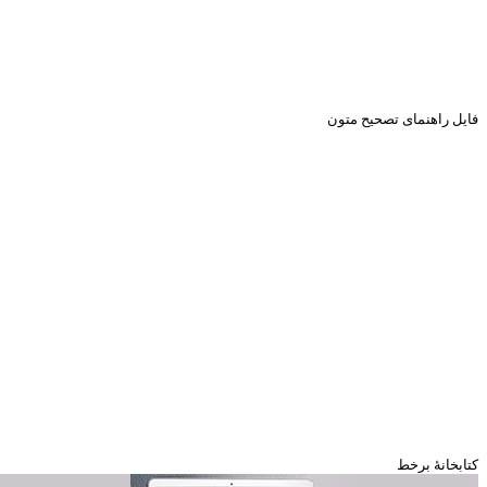
فایل راهنمای تصحیح متون
کتابخانۀ برخط