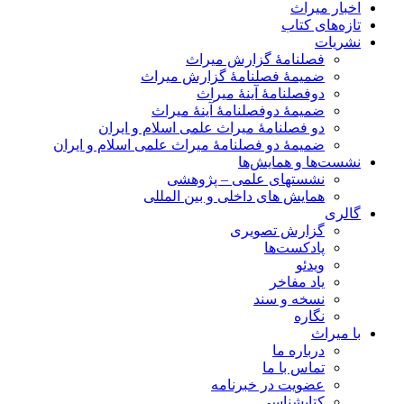
اخبار میراث
تازه‌های کتاب
نشریات
فصلنامۀ گزارش میراث
ضمیمۀ فصلنامۀ گزارش میراث
دوفصلنامۀ آینۀ میراث
ضمیمۀ دوفصلنامۀ آینۀ میراث
دو فصلنامۀ میراث علمی اسلام و ایران
ضمیمۀ دو فصلنامۀ میراث علمی اسلام و ایران
نشست‌ها و همایش‌ها
نشستهای علمی – پژوهشی
همایش های داخلی و بین المللی
گالری
گزارش تصویری
پادکست‌ها
ویدئو
یاد مفاخر
نسخه و سند
نگاره
با میراث
درباره ما
تماس با ما
عضویت در خبرنامه
کتابشناسی