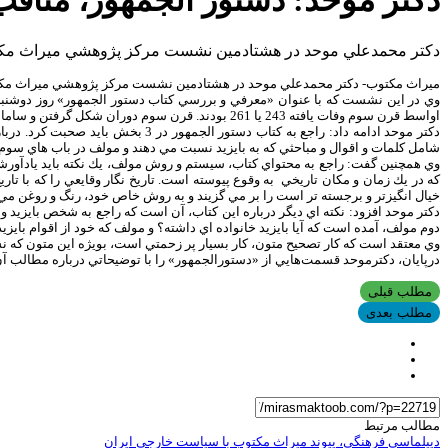
دكتر موحد: دستور الجمهور، مناق
دكتر محمدعلي موحد در هشتادمين نشست مركز پژوهشي ميراث مكتوب،
ميراث مكتوب- دكتر محمدعلي موحد در هشتادمين نشست مركز پژوهشي ميراث مكتوب،
اواسط قرن سوم وفات يافته 243 يا 261 بودند. قرن سوم دوران شكل گرفتن و سامان يافتن اين حركت است. در اين قرن با گروه نامداري از اهل تصوف مثل انتاكي ،حكيم طرمزي و… روبرو هستيم.
دكتر موحد ادامه داد: راجع به كتاب
شامل كلمات و اقوال و مباحثي كه به بايزيد نسبت مي دهند و مولف در باب هاي سوم،
وي همچنين گفت: راجع به محتواي كتاب، سيستم و روش مولف، يك نكته بايد يادآورش
كه در يك زمان و مكان تاريخي به وقوع پيوسته است. تاريخ نگار وقايعي را كه با ت
خيال انگيزتر و برجسته تر است را بر مي گزيند و به روش خاص خود، رنگ و روغن مي ده
دوم مولف، آمده است كه آيا بايزيد خانواده اي داشته؟ و مولف كه خود از اقوام باي
وي معتقد است كه كار تصحيح متون، كار بسيار پر زحمتي است، بويژه اين متون كه نسخ
درپايان، دكترموحد قسمت‌هايي از «دستورالجمهور» را با توضيحاتي درباره‌ مطالب آن
مطلب قبلی
مطلب بعدی
مطالب مرتبط
دیپلماسی فرهنگی، پیوند میراث مکتوب با سیاست خارجی ایران