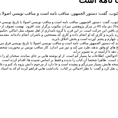
ب نامه است
 گفت: دستور الجمهور، مناقب نامه است و مناقب نويسي اصولا با 
 گفت: دستور الجمهور، مناقب نامه است و مناقب نويسي اصولا با تاريخ نويسي ف
وي در اين نشست كه با عنوان «معرفي و بررسي كتاب دستور الجمهور» روز دوشنبه20 دي ماه 89 در مركز پژوهشي
 دستور الجمهور در 3 بخش بايد صحبت كرد. درباره بايزيد و كاري كه او انجام داده و كاري كه مصححين و ناشرا
 چهارم و پنجم آورده است و بخش اخلاق بايزيد.
د كه دستور الجمهور مناقب نامه است و مناقب نويسي اصولا با تاريخ نويسي فرق مي
اريخ هاي او وفق ندهد، طرد مي كند و دور مي اندازد. كار مناقب نويس بر محوريت شخص
د تا آراسته تر به تصوير درآيد.
زيد است، ظاهرا شخصا آن كتاب را نديده و فقط بر اساس شنيده ها، اقدام كرده است.
ه هايش بسيار سردرگم و پيچيده است و جا دارد از مرحوم دانش پژوه ياد كنم و دعا كن
 نقل كرد و گفت: با نظر اجمالي بر كتاب، يادداشت هايي فراهم كرده ام كه به استاد 