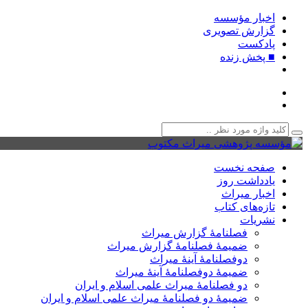
اخبار مؤسسه
گزارش تصویری
پادکست‌
■ پخش زنده
صفحه نخست
یادداشت روز
اخبار میراث
تازه‌های کتاب
نشریات
فصلنامۀ گزارش میراث
ضمیمۀ فصلنامۀ گزارش میراث
دوفصلنامۀ آینۀ میراث
ضمیمۀ دوفصلنامۀ آینۀ میراث
دو فصلنامۀ میراث علمی اسلام و ایران
ضمیمۀ دو فصلنامۀ میراث علمی اسلام و ایران