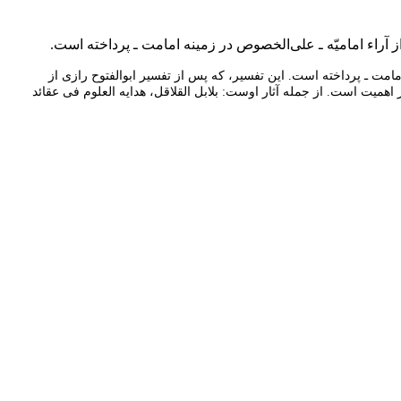
 آراء اماميّه ـ على‌الخصوص در زمينه امامت ـ پرداخته است.
مامت ـ پرداخته است. اين تفسير، كه پس از تفسير ابوالفتوح رازى از
ميت است. از جمله آثار اوست: بلابل القلاقل، هدایه العلوم فی عقائد