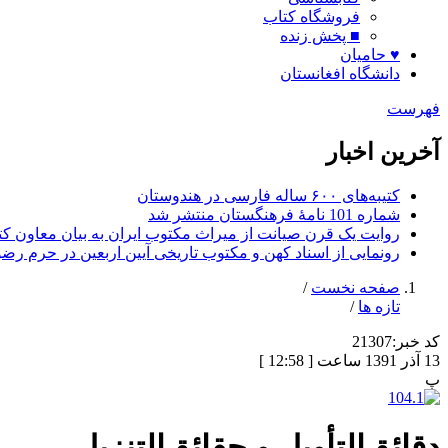
فروشگاه کتاب
■ پخش زنده
♥ حامیان
دانشگاه افغانستان
فهرست
آخرین اخبار
کتیبه‌های ۶۰۰ ساله فارسی در هندوستان
شماره 101 نامۀ فرهنگستان منتشر شد
روایت یک قرن صیانت از میراث مکتوب ایران به بیان معاون کتا
رونمایی از اسناد کهن و مکتوب تاریخی آیین اربعین در حرم رض
صفحه نخست
/
تازه ها
/
کد خبر:
21307
13 آذر 1391 ساعت [ 12:58 ]
پ
دقائق‌التأويل و حقائق‌التنزيل