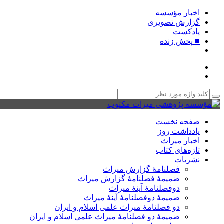
اخبار مؤسسه
گزارش تصویری
پادکست‌
■ پخش زنده
صفحه نخست
یادداشت روز
اخبار میراث
تازه‌های کتاب
نشریات
فصلنامۀ گزارش میراث
ضمیمۀ فصلنامۀ گزارش میراث
دوفصلنامۀ آینۀ میراث
ضمیمۀ دوفصلنامۀ آینۀ میراث
دو فصلنامۀ میراث علمی اسلام و ایران
ضمیمۀ دو فصلنامۀ میراث علمی اسلام و ایران