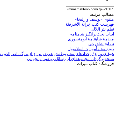
مطالب مرتبط
مثنوی «یوسف و زلیخا»
فهرست کتب خِزانة الأشرفیّة
نظم نثر اللآلی
ابیات بحث‌برانگیز شاهنامه
مقدمۀ شاهنامۀ ابومنصوری
نصایح شاهرخی
روزنامۀ مأموریت اسلامبول
غوغای تبریز؛ رخدادهای مشروطه‌خواهی در تبریز از مرگ ناصرالدین ش
نسخه‌برگردان مجموعه‌ای از رسائل ریاضی و نجومی
فروشگاه کتاب میراث