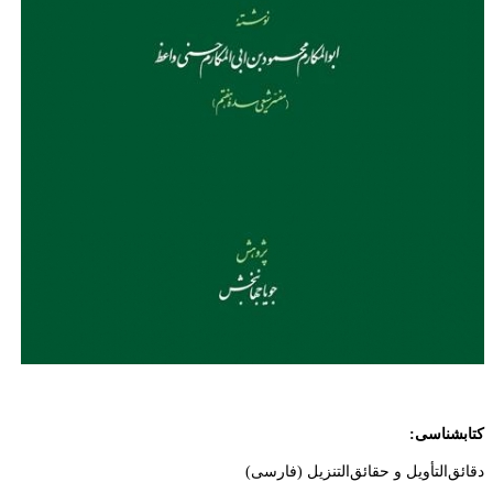
کتابشناسی:
دقائق‌التأويل و حقائق‌التنزيل (فارسی)