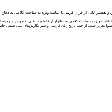
 تفسیر آياتى از قرآن كريم، با عنايت ويژه به مباحث كلامى به دفاع از
نايت ويژه به مباحث كلامى به دفاع از آراء اماميّه ـ على‌الخصوص در زمينه ا
وا تحرير شده، از حيث تاريخ زبان فارسى و سير نگارش‌هاى دينى شيعى حائز اه