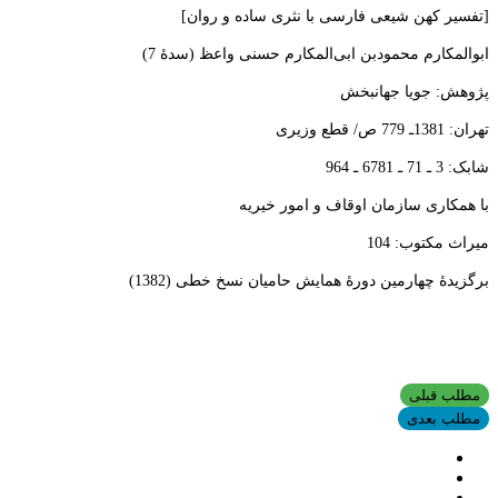
[تفسير كهن شيعی فارسی با نثری ساده و روان]
ابوالمكارم محمودبن
ابی‌‌المكارم حسنی واعظ (سدۀ 7)
پژوهش: جويا جهانبخش
تهران: 1381ـ 779 ص/ قطع وزیری
شابک: 3 ـ 71 ـ 6781 ـ 964
با همکاری سازمان اوقاف و امور خیریه
میراث مکتوب: 104
برگزیدۀ چهارمین دورۀ همایش حامیان نسخ خطی (1382)
مطلب قبلی
مطلب بعدی