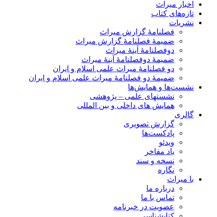
اخبار میراث
تازه‌های کتاب
نشریات
فصلنامۀ گزارش میراث
ضمیمۀ فصلنامۀ گزارش میراث
دوفصلنامۀ آینۀ میراث
ضمیمۀ دوفصلنامۀ آینۀ میراث
دو فصلنامۀ میراث علمی اسلام و ایران
ضمیمۀ دو فصلنامۀ میراث علمی اسلام و ایران
نشست‌ها و همایش‌ها
نشستهای علمی – پژوهشی
همایش های داخلی و بین المللی
گالری
گزارش تصویری
پادکست‌ها
ویدئو
یاد مفاخر
نسخه و سند
نگاره
با میراث
درباره ما
تماس با ما
عضویت در خبرنامه
کتابشناسی