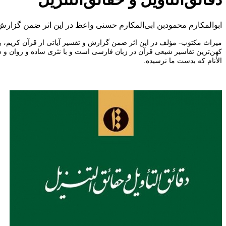
ابوالمكارم محمودبن ابی‌‌المكارم حسنی واعظ در این اثر ضمن گزارش و
میراث مکتوب- مؤلف در این اثر ضمن گزارش و تفسیر آياتى از قرآن كريم، با ع
كهن‌ترين تفاسير شيعى قرآن در زبان فارسى است و با نثرى ساده و روان و شي
الأنام که بدست ما نرسیده.