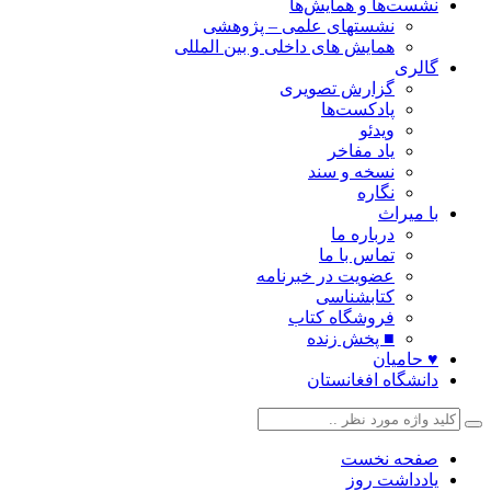
نشست‌ها و همایش‌ها
نشستهای علمی – پژوهشی
همایش های داخلی و بین المللی
گالری
گزارش تصویری
پادکست‌ها
ویدئو
یاد مفاخر
نسخه و سند
نگاره
با میراث
درباره ما
تماس با ما
عضویت در خبرنامه
کتابشناسی
فروشگاه کتاب
■ پخش زنده
♥ حامیان
دانشگاه افغانستان
صفحه نخست
یادداشت روز