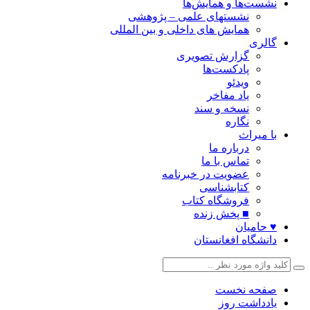
نشست‌ها و همایش‌ها
نشستهای علمی – پژوهشی
همایش های داخلی و بین المللی
گالری
گزارش تصویری
پادکست‌ها
ویدئو
یاد مفاخر
نسخه و سند
نگاره
با میراث
درباره ما
تماس با ما
عضویت در خبرنامه
کتابشناسی
فروشگاه کتاب
■ پخش زنده
♥ حامیان
دانشگاه افغانستان
صفحه نخست
یادداشت روز