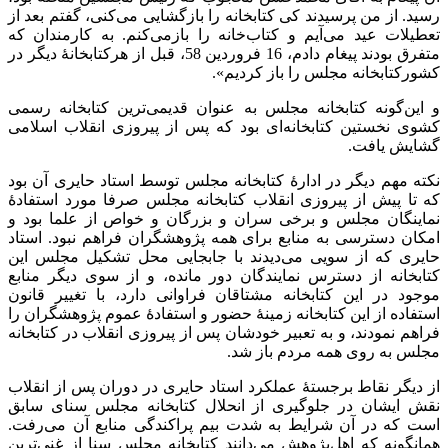
رسید. از من پرسیدند کی کتابخانه را بازگشایی می‌کنی، گفتم بعد از
تعطیلات عید می‌آیم و کتاب‌خانه را بازمی‌کنم. به کارمندان که
متفرق بودند پیغام دادم، 16 فروردین 58، قبل از هرکتابخانۀ دیگر در
کشورکتابخانه مجلس را باز کردیم».
و این‌گونه کتابخانه مجلس به عنوان قدیمی‌ترین کتابخانه رسمی
کشوی نخستین کتابخانه‌‌ای بود که پس از پیروزی انقلاب اسلامی
گشایش یافت.
نکته مهم دیگر در ادارۀ کتابخانه مجلس توسط استاد حایری آن بود
که تا پیش از پیروزی انقلاب کتابخانه مجلس صرفا مورد استفادۀ
نماینگان مجلس و برخی سران و بزرگان و خواص از علما بود و
امکان دسترسی به منابع برای همه پژوهشگران فراهم نبود. استاد
حایری که از سویی می‌دیدند با جابجایی محل تشکیل مجلس این
کتابخانه از دسترس نمایندگان دور مانده، و از سوی دیگر منابع
موجود در این کتابخانه مشتاقان فراوانی دارد، با تغییر قانون
استفاده از این کتابخانه زمینۀ حضور و استفادۀ عموم پژوهشگران را
فراهم نمودند، و به تعبیر خودشان پس از پیروزی انقلاب در کتابخانه
مجلس به روی همه مردم باز شد.
از دیگر نقاط برجستۀ عملکرد استاد حایری در دوران پس از انقلاب
نقش ایشان در جلوگیری از انحلال کتابخانه مجلس سنای سابق
است که در آن شرایط به شدت بیم پراکندگی منابع آن می‌رفت.
همانگونه که اهل‌پژوهش می‌دانند کتابخانه مجلس سنا از غنی‌ترین