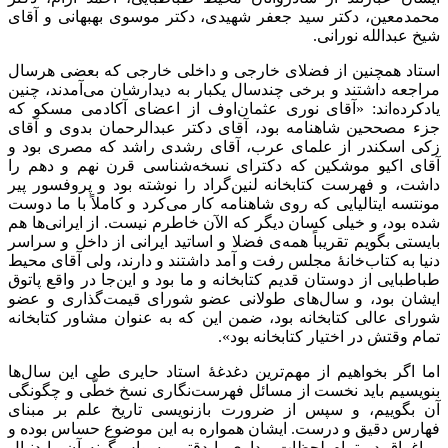
محمدمعین، دکتر سید جعفر شهیدی، دکتر موسوی بهبهانی و آقای
شیخ عبدالله نورانی.
استاد همچنین از فضلای خارجی و داخلی خارجی که بعضی هرسال
مراجعه داشتند و برخی چندسال یکبار به دیدارشان می‌آمدند، چنین
یادکرده‌اند: «آقای نوری عثمان‌اوف از اعضای آکادمی مسکو که
جزء مصححین شاهنامه بود، آقای دکتر عبدالرحمان بدوی و آقای
زکی اسکندر از علمای عرب، آقای رشدی راشد که مصری بود و
آقای اکیو موشکین که دکترای نسخه‌شناسی قرن نهم و دهم را
داشت، و فهرست کتابخانه لنین‌گراد را نوشته بود و پروفسور پیر
مونتسه ایتالیایی که روی شاهنامه کار می‌کرد و کاملاً با ما دوست
شده بود، و خیلی کسان دیگر که الآن خاطرم نیست. از ایرانی‌ها هم
بایستی بگویم تقریباً همه‌ی فضلا و اساتید ایرانی از داخل و سراسر
دنیا به کتاب‌خانۀ مجلس رفت و آمد داشتند و دارند، ولی آقای محیط
طباطبایی از دوستان قدیم کتابخانه و ما بود و این‌جا در واقع پاتوق
ایشان بود، و سال‌های طولانی عضو شورای قیمت‌گذاری و عضو
شورای عالی کتابخانه بود، ضمن این که به عنوان مشاور کتابخانه
تمام وقتش در اختیار کتابخانه بود».
اما اگر بخواهیم از مهم‌ترین دغدغۀ استاد حایری طی این سال‌ها
بنویسیم باید نخست از مسائل فهرست‌نگاری نسخ خطّی و چگونگی
آن بگوییم، و سپس از ضرورت بازنویسی تاریخ علم بر مبنای
فهارس دقیق و درست. ایشان همواره به این موضوع حساس بوده و
بی‌اغراق در تمام لحظات بیداری با دقتی وسواس‌گونه آن را دنبال