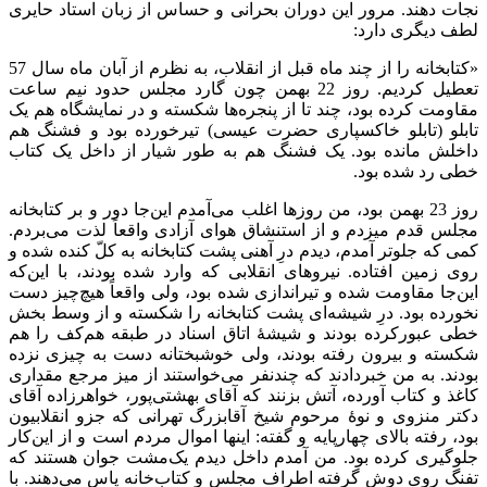
نجات دهند. مرور این دوران بحرانی و حساس از زبان استاد حایری
لطف دیگری دارد:
«کتابخانه را از چند ماه قبل از انقلاب، به نظرم از آبان ماه سال 57
تعطیل کردیم. روز 22 بهمن چون گارد مجلس حدود نیم ساعت
مقاومت کرده بود، چند تا از پنجره‌ها شکسته و در نمایشگاه هم یک
تابلو (تابلو خاکسپاری حضرت عیسی) تیرخورده بود و فشنگ هم
داخلش مانده بود. یک فشنگ هم به طور شیار از داخل یک کتاب
خطی رد شده بود.
روز 23 بهمن بود، من روزها اغلب می‌آمدم این‌جا دور و بر کتابخانه
مجلس قدم میزدم و از استنشاق هوای آزادی واقعاً لذت می‌بردم.
کمی که جلوتر آمدم، دیدم درِ آهنی پشت کتابخانه به کلّ کنده شده و
روی زمین افتاده. نیروهای انقلابی که وارد شده بودند، با این‌که
این‌جا مقاومت شده و تیراندازی شده بود، ولی واقعاً هیچ‌چیز دست
نخورده بود. درِ شیشه‌ای پشت کتابخانه را شکسته و از وسط بخش
خطی عبورکرده بودند و شیشۀ اتاق اسناد در طبقه هم‌کف را هم
شکسته و بیرون رفته بودند، ولی خوشبختانه دست به چیزی نزده
بودند. به من خبردادند که چندنفر می‌خواستند از میز مرجع مقداری
کاغذ و کتاب آورده، آتش بزنند که آقای بهشتی‌پور، خواهرزاده آقای
دکتر منزوی و نوۀ مرحوم شیخ آقابزرگ تهرانی که جزو انقلابیون
بود، رفته بالای چهارپایه و گفته: اینها اموال مردم است و از این‌کار
جلوگیری کرده بود. من آمدم داخل دیدم یک‌مشت جوان هستند که
تفنگ روی دوش گرفته اطراف مجلس و کتاب‌خانه پاس می‌دهند. با