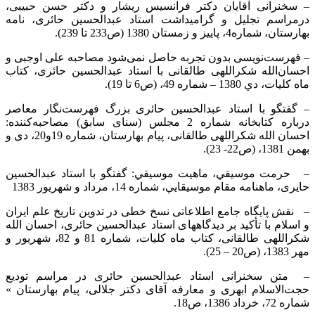
– سخنرانی آقایان دکتر فرانسیس ریشار و دکتر حسن حبیبی،
درمراسم تجلیل و گرامیداشت استاد عبدالحسین حائری، نامه
بهارستان، شماره4، پاییز و زمستان 1380 (ص233 تا 239).
– فهرست‌نویسی بدون تجربه حاصل نمی‌شود مصاحبه علی اوجبی و
احسان‌الله شکراللهی طالقانی با استاد عبدالحسین حائری، کتاب
ماه کلیات، دي 1380 – شماره 49، (ص6 تا 19).
– گفتگو با استاد عبدالحسین حائری بزرگ فهرست‌نگار معاصر
درباره کتابخانه شماره 2 مجلس (سنای سابق) مصاحبه‌کننده:
احسان الله شکراللهی طالقانی، پیام بهارستان، شماره 19و20، دی و
بهمن 1381، (ص22- 23).
– حرمت موسيقي، ماهيت موسيقي: گفتگو با استاد عبدالحسین
حایری، ماهنامه مقام موسيقايي، شماره 14، مرداد و شهريور 1383
– نقش پایگاه جامع اطلاعاتی نسخ خطی در تدوین تاریخ علم ایران
و اسلام با تأکید بر دیدگاههای استاد عبدالحسین حائری، احسان الله
شکراللهی طالقانی، کتاب ماه کلیات، شماره 81 و 82، شهريور و
مهر 1383، (ص20 – 25).
– متن سخنرانی استاد عبدالحسین حائری در مراسم تودیع
حجت‌الاسلام ابهری و معارفه آقای دکتر جلالی، پیام بهارستان »
شماره 72، خرداد 1386، ص18.