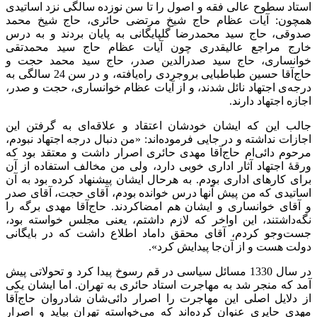
استاد سطوح عالی فقه و اصول را تا سن نوزده سالگی نزد اساتیدی
همچون: آیات عظام حاج شیخ مرتضی حائری، حاج شیخ محمد
صدوقی، حاج سید محمدرضا گلپایگانی به پایان بردند و به درس
خارج مراجع عالیقدری چون آیات عظام حاج سید محمدتقی
خوانساری، حاج سید صدرالدین صدر، حاج سید محمد حجت و
حاج‌آقا حسین طباطبایی بروجردی راه‌یافته، و در سن 24 سالگی به
درجه‌ی اجتهاد نائل شدند، و از آیات عظام خوانساری، حجت و صدر،
اجازه اجتهاد دارند.
جالب این که ایشان خودشان اعتقاد و علاقه‌ای به گرفتن این
اجازات نداشته و در جایی فرموده‌اند: «من دنبال درجه اجتهاد نبودم،
مرحوم دائی‌ام حاج‌آقا مهدی حائری اصرار داشت و معتقد بود که
ورقۀ اجتهاد آثار اداری خوبی دارد، ولی من مخالف استفاده از آن
برای کارهای اداری بودم. به هرحال ایشان پیشنهاد کرده بود به آن
اساتیدی که من پیش آنها درس خوانده بودم، آقای حجت، آقای صدر
و آقای خوانساری و ایشان هم امضاکردند. حاج‌آقا مهدی برگه را
نگه‌داشتند، این اواخر که لازم داشتم، یعنی مجلس خواسته بود،
جست‌وجو کردم، آقای محقق داماد اطلاع داشت که در بایگانی
دولت هست و از آن‌جا پیدایش کرد».
در سال 1330 مسائل سیاسی در قم رسوخ پیدا کرد و تحولاتی پیش
آمد که منجر شد به مهاجرت استاد حائری به تهران. اما ایشان یکی
از دلایل اصلی این مهاجرت را اصرار دائی‌شان شادروان حاج‌آقا
مهدی حایری عنوان کرده‌اند که می‌خواسته تهران بیاید و اصرار