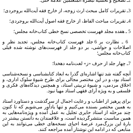
2ـ تصحیح و تحشیه تبصره المتعلمین علامه حلی؛
3ـ تقریرات کامل مبحث ارث زوجه، از خارج فقه آیت‌الله بروجردی؛
4ـ تقریرات مباحث الفاظ، از خارج فقه اصول آیت‌الله بروجردی؛
5 ـ هفده مجلد فهرست تخصصی نسخ خطی کتاب‌خانه مجلس؛
6 ـ نظارت بر 6 جلد فهرست کتاب‌خانه مجلس، تجدید نظر و
اصلاحات و حواشی، بر دو جلد از فهرست‌های نوشته شده قبلی
کتاب‌خانه مجلس؛
7ـ چهار جلد از حرف «ز» لغت‌نامه دهخدا؛
آنچه گفته شد تنها اشاره‌ای گذرا به ابعاد کتابشناسی و نسخه‌شناسی
استاد بود، و در این مختصر مجالی برای طرح شیوۀ سلوک اداری، و
اخلاق مردمی، و شیوۀ تربیتی استاد، و همچنین دیدگاه‌های فکری و
فلسفی و به ‌ویژه آرای فقهی استاد مهیا نبود.
برای پرهیز از اطناب و رعایت اجمال از سرگذشت و دستاورد استاد
به همین مختصر بسنده می‌کنیم و تنها یادآور می‌شویم که تا کنون
چند مرحله از استاد حایری تجلیل به عمل آمده و ویژه‌نامه‌هایی به
همین مناسبت منتشرگردیده است، و علاقمندان به دانستن بیشتر در
بارۀ این بزرگ‌مرد عرصۀ احیای نسخه‌های خطی می‌توانند به این
منابعی که در ادامه این نوشتار آمده مراجعه کنند.