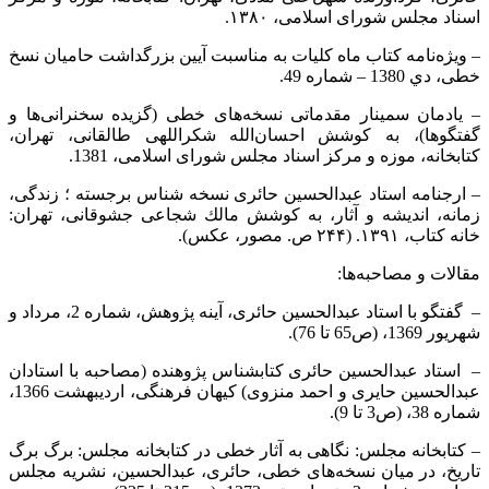
اسناد مجلس شورای اسلامی، ۱۳۸۰.
– ویژه‌نامه کتاب ماه کلیات به مناسبت آیین بزرگداشت حامیان نسخ
خطی، دي 1380 – شماره 49.
– یادمان سمینار مقدماتی نسخه‌های خطی (گزیده سخنرانی‌ها و
گفتگوها)، به کوشش احسان‌الله شکراللهی طالقانی، تهران،
کتابخانه، موزه و مرکز اسناد مجلس شورای اسلامی، 1381.
– ارجنامه استاد عبدالحسین حائری نسخه شناس برجسته ؛ زندگی،
زمانه، اندیشه و آثار، به كوشش مالك شجاعی جشوقانی، تهران:
خانه كتاب، ۱۳۹۱. (۲۴۴ ص. مصور، عكس).
مقالات و مصاحبه‌ها:
– گفتگو با استاد عبدالحسین حائری، آینه پژوهش، شماره 2، مرداد و
شهريور 1369، (ص65 تا 76).
– استاد عبدالحسین حائری کتابشناس پژوهنده (مصاحبه با استادان
عبدالحسین حایری و احمد منزوی) کیهان فرهنگی، ارديبهشت 1366،
شماره 38، (ص3 تا 9).
– کتابخانه مجلس: نگاهی به آثار خطی در کتابخانه مجلس: برگ برگ
تاریخ، در میان نسخه‌های خطی، حائری، عبدالحسین، نشریه مجلس