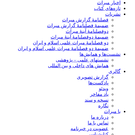
اخبار میراث
تازه‌های کتاب
نشریات
فصلنامۀ گزارش میراث
ضمیمۀ فصلنامۀ گزارش میراث
دوفصلنامۀ آینۀ میراث
ضمیمۀ دوفصلنامۀ آینۀ میراث
دو فصلنامۀ میراث علمی اسلام و ایران
ضمیمۀ دو فصلنامۀ میراث علمی اسلام و ایران
نشست‌ها و همایش‌ها
نشستهای علمی – پژوهشی
همایش های داخلی و بین المللی
گالری
گزارش تصویری
پادکست‌ها
ویدئو
یاد مفاخر
نسخه و سند
نگاره
با میراث
درباره ما
تماس با ما
عضویت در خبرنامه
کتابشناسی