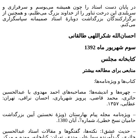
در پایان دست استاد را چون همیشه می‌بوسم و سرفرازی و
سربلندی این درخت تناور را از خداوند بزرگ می‌طلبم، و همچنین از
برگزارکنندگان بزرگداشت دوبارۀ استاد صمیمانه سپاسگزاری
می‌کنم.
احسان‌الله شکراللهی طالقانی
سوم شهریور ماه 1392
کتابخانه مجلس
منابعی برای مطالعه بیشتر
کتاب‌ها و ویژه‌نامه‌ها:
– چهره‌ها و اندیشه‌ها؛ مصاحبه‌های احمد مهدوی با عبدالحسین
حائری، محمد قاضی، پرویز شهریاری، احسان نراقی، تهران:
عطایی، ۱۳۵۷.
– ویژه‌نامه مجله پیام بهارستان (ویژۀ نخستین آیین بزرگداشت
حامیان نسخ خطی)، شماره7، آبان 1380.
– حدیث عشق1: نكته‌ها، گفتگوها و مقالات استاد عبدالحسین
حائری، گردآورنده سهل‌علی مددی، تهران: كتابخانه، موزه و مركز