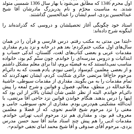
اول محرم 1346 که مطابق می‌شود با بهار سال 1306 شمسی متولد
شدند. به مناسبت محرّم و نام پدربزرگ مادرشان آقا شیخ
عبدالحسین یزدی، اسم ایشان را عبدالحسین گذاشتند.
استاد خود چگونگی آغاز تحصیلشان و دروسی که گذرانده‌اند را
اینگونه شرح داده‌اند:
«ابتدا من مدتی به مکتب رفتم. درس فارسی و قرآن را در همان
سال‌های اول مکتب ختم‌کردم؛ بعد هم در خانه و نزد پدرم مقداری
مقدمات عربی و بعضی کتاب‌های لغت، گلستان، اندکی حساب و
ابتدائیات و دروس مدرسه‌ای را خواندم. چون سنّم کم بود، خانواده
مناسب نمی‌دانستند که به فیضیّه بروم، لذا برای معلم مشکل داشتم
و از بعضی معلمین کم‌سواد راضی نبودم. یادم هست که به دائي‌‌ام
مرحوم حاج‌آقا مرتضی حائری شکایت کردم، ایشان تعهدکردند که
تمام مقدمات را به من بگویند. مقداری از مقدمات سیوطی، حاشیۀ
ملاعبدالله در منطق، معالم، فصول و قوانین و شرح لمعه را پیش
دائی‌ام خواندم. البته از نظر علمی شأن ایشان بالاتر از این بود که
اینها را درس بدهند. هنگام خواندن قوانین نزد حاجی آقا مرتضی، با
آیت‌الله مشکینی هم‌درس بودم. مقداری از نحو، سیوطی، جامی و
مغنی را نزد مرحوم شیخ قاسم نحوی، که از فضلا و معلمین
معروف قم بود، و مقداری هم نزد مرحوم ادیب تهرانی خواندم.
مقدمات ادبی را هم پیش چند استاد مانند آقا سید حسن مدرس
یزدی، مرحوم آقای صدوقی و آقا شیخ محمد امای نجفی خواندم».