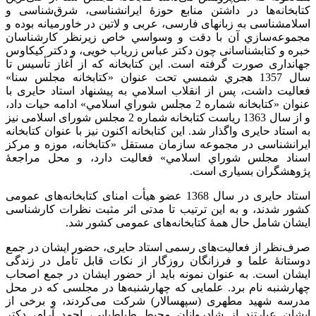
کتابخانه‌ها در داشتن منابع حوزۀ ایرانشناسی، شرق‌شناسی و
اسلامشناسی به زبانهای فارسی، عربی و لاتین در خاورمیانه بوده و
مجموعه‌سازي آن با دقت و وسواسي خاص زيرنظر كارشناسان
خبره و كتابشناسانی چون دکتر عباس زریاب خویی، و دکتر کیکاوس
جهانداری صورت گرفته است. اين كتابخانه که از آغاز تأسيس تا
سال 1357 هجري شمسي تحت عنوان «كتابخانه مجلس سنا»
فعاليت داشت، پس از انقلاب اسلامي به پیشنهاد استاد حایری با
عنوان «كتابخانه شماره 2 مجلس شوراي اسلامي» ادامه حيات داد،
و از سال 1363 ریاست کتابخانه شماره 2 مجلس شورای اسلامی نیز
به استاد حایری واگذار شد. این کتابخانه اكنون نیز با عنوان کتابخانه
ایرانشناسی در مجموعه سازمان مستقل «كتابخانه، موزه و مركز
اسناد مجلس شوراي اسلامي» فعاليت دارد، و محل مراجعۀ
پژوهشگران بسیاری است.
استاد حایری در سال 1368 عضو هیأت امنای کتابخانه‌های عمومی
کشور شدند، و به این ترتیب تا مدتی اثر مثبت نظرات کارشناسی
ایشان شامل حال همۀ کتابخانه‌های عمومی کشور شد.
صرف‌نظر از فعالیت‌های رسمی استاد حایری، حضور ایشان در جمع
دوستانۀ علما و فرزانگان روزگار از نکات قابل تأمل در زندگی
ایشان است. به عنوان نمونه باید از حضور ایشان در جمع اصحاب
چهارشنبه نام برد. علمایی که چهارشنبه‌ها در مجلسی که در محل
مدرسه شهید مطهری (سپهسالار) شرکت می‌کردند، و برخی از
ایشان عبارتند از شادروانان محیط طباطبایی، احمد آرام، دکتر