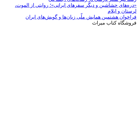
«دره‌های حشاشین و دیگر سفرهای ایرانی»؛ روایتی از الموت،
لرستان و ایلام
فراخوان هشتمین همایش ملّی زبان‌ها و گویش‌های ایران
فروشگاه کتاب میراث