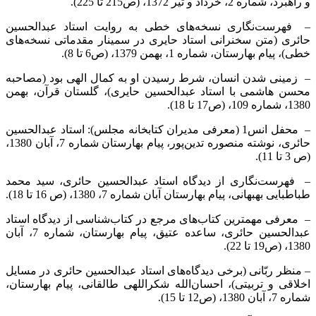
و راهبرد، شماره 2، خرداد و تیر 1372، (ص215 تا 225).
– فهرست‌نگاری نسخه‌های خطی به روایت استاد عبدالحسین
حائری (متن سخنرانی استاد حایری در سمینار مقدماتی نسخه‌های
خطی)، پیام بهارستان، شماره 1، بهمن 1379، (ص6 تا 8).
– زمینی شدن انسان، شرط رسیدن او به کمال الهی بود (مصاحبه
محسن هاشمی با استاد عبدالحسین حایری)، گلستان قرآن، بهمن
1380، شماره 109، (ص17 تا 18).
– محفل انس1 (معرفی مدیران کتابخانه مجلس): استاد عبدالحسین
حائری، نوشته منصوره تدین‌پور، پیام بهارستان شماره 7، آبان 1380،
(ص 3 تا 11).
– فهرست‌نگاری از دیدگاه استاد عبدالحسین حائری، سید محمد
طباطبایی بهبهانی، پیام بهارستان آبان شماره 7، 1380، (ص 16 تا 18).
– معرفی مهمترین کتاب‌های مرجع در کتاب‌شناسی از دیدگاه استاد
عبدالحسین حائری، ساعده عتیق، پیام بهارستان، شماره 7، آبان
1380، (ص19 تا 22).
– منظر ربّانی (برخی دیدگاه‌های استاد عبدالحسین حائری در مسایل
اخلاقی و تربیتی)، احسان‌الله شکراللهی طالقانی، پیام بهارستان،
شماره 7، آبان 1380، (ص12 تا 15).