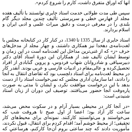
آنها که اوراق متفرق داشت، کارم را شروع کردم».
سپس طی مدت طولانی خدمت استاد حایری توانستند با تألیف هفده
مجلد از فهارس خطی و سرپرستی تألیف چندین مجلد دیگر گام
بلندی را در معرفی درست و دقیق میراث علمی و ادبی ایران و
اسلام بردارند.
استاد حایری از سال 1335 تا 1340، در کنار کار در کتابخانه مجلس با
لغت‌نامه‌ی دهخدا نیز همکاری داشتند، و چهار مجلد از مدخل‌های
حرف «ز» که از غنی‌ترین مداخل این لغت‌نامه است در این زمان و
توسط ایشان تألیف شد. از همکاران این دورۀ استاد آقای دکتر
دبیرسیاقی و شادروانان شهاب فردوس، و پروین گنابادی از افراد
تحصیل‌کرده و عالی‌مقام در ادبیات فارسی و عربی بودند. آنقدر کار
در محیط لغت‌نامه برای استاد دلچسب بود که تقاضای انتقال به آنجا
را دادند، اما سازمان اداری مجلس که نمی‌خواست استاد را از دست
بدهد با این درخواست موافقت نکرد، و ایشان تا مدتی به صورت
پاره‌وقت آنجا حضور می‌یافتند. توصیف این دوران از زبان استاد
شنیدنی است:
«در آنجا کار در محیطی بسیار آرام و در سکوت محض می‌شد،
ساعت کار آزاد بود؛ اعضا از اول صبح تا هروقت شب که
می‌خواستند و می‌توانستند کارکنند. نمونه‌ای برای محیط‌های کار
تحقیقی؛ از محیط خوشم آمد؛ اقدام کردم برای انتقال، قبول نکردند،
مأموریت دادند که چند ساعتی بروم آن‌جا کارکنم، هرساعتی که