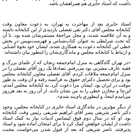
داشت که استاد حایری هم همراهشان باشد.
استاد حایری بعد از مهاجرت به تهران، به دعوت معاون وقت
کتابخانه مجلس آقای دکتر تقی تفضلی بازدیدی از این کتابخانه داشته
و به آن علاقمند شدند، و محل مراجعۀ مستمرشان شده بود، تا آن
که تحت شرایطی به عنوان کتاب‌شناس و فهرست‌نویس در بخش
خطی این کتابخانه دعوت به همکاری شدند. ایشان خود نحوۀ آشنایی
و ارتباط با کتابخانه مجلس و ماندگاری‌شان را اینطور بیان داشته‌اند:
«در تهران گاه‌گاهی به منزل امام‌جمعه زنجان که از علمای بزرگ و
فقیه عارف مشربی بود می‌رفتم. تصادفاً یک روز آقای تفضلی را در
منزل امام‌جمعه ملاقات کردم. آقای تفضلی معاون کتابخانه مجلس
بود و برای تحصیل دکترای حقوق به فرانسه رفته و آن وقت به طور
موقت در ایران بود. ایشان مرا دعوت کرد. به کتابخانه مجلس آمدم،
این‌جا و مخازن خطی را به من نشان دادند. از آن روز به بعد هرروز
می‌آمدم ‌اینجا، و اينطوري پای‌بند شدم».
از دیگر مؤثرین در ماندگاری استاد حایری در کتابخانه مجلس، وجود
دکتر ناصر شریفی پسر آقای ابراهیم شریفی رئیس وقت کتابخانه
بود. او که در سال دوم فوق لیسانس ادبیات نیاز به کمک استاد
داشت از ایشان خواهشِ کمک کرد تا برای امتحان آماده شود و استاد
پذیرفتند. ناصر شریفی که بعد از قبول شدن می‌خواست محبت