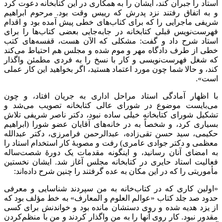
استاد را جبران کند، ایشان را به همکاری در این کتابخانه دعوت کرد
و به اتفاق رفتند نزد پدرش که رییس وقت بود. مرحوم ابراهیم
شریفی ماجرایی را که برای کتاب‌های خطی پیش آمده بود و اقدام
فهرست‌نویس قبلی کتابخانه در جابه‌جایی بعضی کتاب‌ها را برای
استاد شرح داد و گفت: مشکلی که الآن هست، قفسه‌های کتب
خطی از طرف دادگاه مهر و موم شده و مجلس هم احتیاط می‌کند
که شغل فهرست‌نویسی و کار با نسخ را به فردی مطمئن واگذار
کند، و حالا شما چون مورد اعتماد هستید، اگر بخواهید این کار عملی
است».
با اظهار آمادگی استاد مراحل اداری به جریان افتاد، و چون
می‌بایست موضوع در شورای عالی کتابخانه تصویب می‌شد و
تشکیل شورای کتابخانه خیلی ساده نبود، دکتر ناصر شریفی تلاش
بسیاری کرد، و شخصاً به در خانه‌های آقایان عضو شورا (ابراهیم
حکیمی، سید حسن تقی‌زاده، عبدالرحمن فرامرزی، دکتر عبدالله
معظمی و دکتر جوادی عامری) رفت و مصوبۀ کار استخدام استاد را
به امضای آنان رسانید، و اینگونه مقدمات یک دورۀ شصت‌ساله
فعالیت استاد حایری در کتابخانه مجلس آغاز شد. ایشان نخستین
مأموریتی را که در این مکان به عده گرفتند را چنین شرح داده‌اند:
«اولین کاری که در کتاب‌خانه به من سپردند شناسایی و معرفی
حدود صد جلد کتاب «عوالم العلوم و المعارف» به خط مؤلف بود که
از یزد هدیه شده و روی دستشان مانده بود و خواندنش برای کسی
مقدور نبود. کار روی آنها را به من واگذار کردند و من با منظم‌کردن