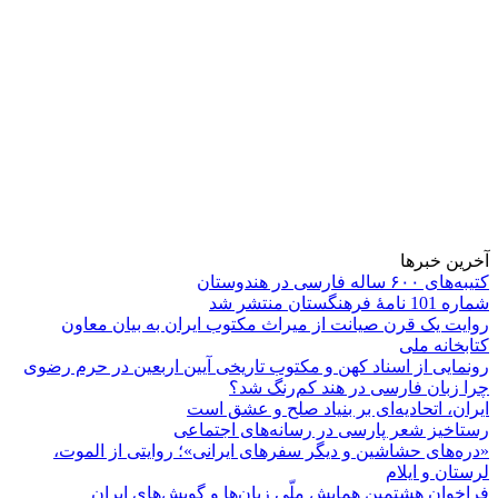
آخرین خبرها
کتیبه‌های ۶۰۰ ساله فارسی در هندوستان
شماره 101 نامۀ فرهنگستان منتشر شد
روایت یک قرن صیانت از میراث مکتوب ایران به بیان معاون
کتابخانه ملی
رونمایی از اسناد کهن و مکتوب تاریخی آیین اربعین در حرم رضوی
چرا زبان فارسی در هند کم‌رنگ شد؟
ایران، اتحادیه‌ای بر بنیاد صلح و عشق است
رستاخیز شعر پارسی در رسانه‌های اجتماعی
«دره‌های حشاشین و دیگر سفرهای ایرانی»؛ روایتی از الموت،
لرستان و ایلام
فراخوان هشتمین همایش ملّی زبان‌ها و گویش‌های ایران