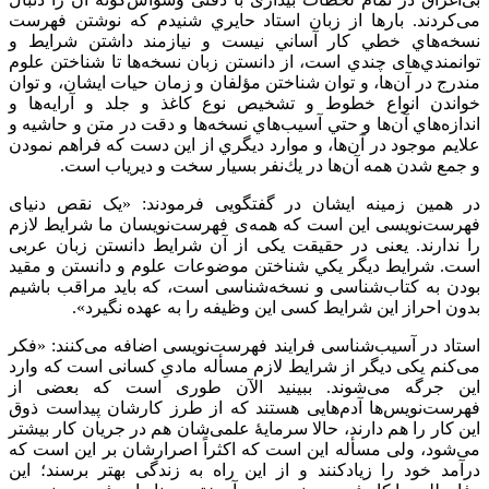
می‌کردند. بارها از زبان استاد حايري شنيدم كه نوشتن فهرست
نسخه‌هاي خطي كار آساني نيست و نيازمند داشتن شرايط و
توانمندي‌های چندي است، از دانستن زبان نسخه‌ها تا شناختن علوم
مندرج در آن‌ها، و توان شناختن مؤلفان و زمان حيات ايشان، و توان
خواندن انواع خطوط و تشخيص نوع كاغذ و جلد و آرايه‌‌ها و
اندازه‌هاي آن‌ها و حتي آسيب‌هاي نسخه‌ها و دقت در متن و حاشيه و
علايم موجود در آن‌ها، و موارد ديگري از اين دست كه فراهم نمودن
و جمع شدن همه آن‌ها در يك‌نفر بسيار سخت و ديرياب است.
در همین زمینه ایشان در گفتگویی فرمودند: «یک نقص دنیای
فهرست‌نویسی این است که همه‌ی فهرست‌نویسان ما شرایط لازم
را ندارند. یعنی در حقیقت یکی از آن شرایط دانستن زبان عربی
است. شرایط دیگر يكي شناختن موضوعات علوم و دانستن و مقید
بودن به کتاب‌شناسی و نسخه‌شناسی است، که باید مراقب باشیم
بدون احراز این شرایط کسی این وظیفه را به عهده نگیرد».
استاد در آسیب‌شناسی فرایند فهرست‌نویسی اضافه می‌کنند: «فکر
می‌کنم یکی دیگر از شرایط لازم مسأله مادیِ کسانی است که وارد
این جرگه می‌شوند. ببینید الآن طوری است که بعضی از
فهرست‌نویس‌ها آدم‌هایی هستند که از طرز کارشان پیداست ذوق
این کار را هم دارند، حالا سرمایۀ علمی‌شان هم در جریان کار بیشتر
می‌شود، ولی مسأله این است که اکثراً اصرارشان بر این است که
درآمد خود را زیادکنند و از اين راه به زندگی بهتر برسند؛ این