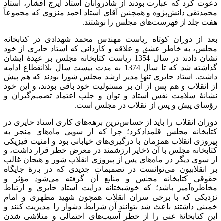
دعوت کرد که عبارت بودند از شادروانان استاد ایرج افشار، استاد
محمدتقی دانش‌پژوه و همچنین آقای استاد احمد منزوی که مجموعاً
هفت جلد از فهرست‌های مجلس را نوشتند.
بعد از دوران کوتاه ریاست مهندس محمد شهدادی در کتابخانه
مجلس، به خاطر عشق و علاقه و کاردانی که استاد حایری از خود
نشان دادند در سال 1354 ریاست کتابخانه مجلس بر عهدۀ ایشان
گذاشته شد که تا سال 1374 به مدت بیست سال بلاانقطاع ادامه
داشت. استاد حایری تنها مدیر ارشد مجلس شورا بودند که هم پیش
از انقلاب و هم پس از آن بر مسئولیت خود باقی بودند، و این خود
نشانۀ سلامت نفس استاد و توان و جلب اعتماد تصمیم‌گیران و
رؤسای پیش و پس از انقلاب در مجلس است.
دوران انقلاب را باید از حساس‌ترین برهه‌های کاری استاد حایری در
کتابخانه مجلس قلمدادکرد؛ چرا که از سویی ماه‌های منجر به
پیروزی انقلاب همزمان با درگیری‌های خیابانی بود و امنیت فیزیکی
کتابخانه مجلس با آن ذخایر ارزشمند در معرض خطر قرار داشت، و
از سوی دیگر در ماه‌های پس از پیروزی انقلاب شور و هیجان غالب
بر انقلابیون می‌توانست در تصمیمات جدیدی که در بارۀ جایگاه
حقوقی کتابخانه مجلس و منابع آن گرفته می‌شود مؤثر و
مخاطره‌آمیز باشد؛ که خوشبختانه درایت استاد حایری و ارتباط
نزدیکی که با برخی سران انقلاب همچون شهید مطهری و امام
خمینی داشتند باعث شد بتوانند آن شرایط دشوار را مدیریت کنند و
این کتابخانۀ غنی را از خطر آسیب‌های احتمالی و متلاشی شدن