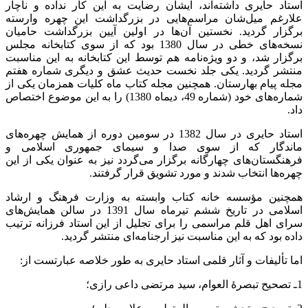
استاد حایری داشته‌اند، ایشان رضایت به این کار نداده و ناچار
علارغم میل‌شان مراسم‌هایی در بزرگداشت این چهره وارسته
برگزار گردید. نخستین آن‌ها در اولین آیین بزرگداشت حامیان
نسخه‌های خطی در سال 1380 بود که از سوی کتابخانه مجلس
برگزار شد، و دو ویژه‌نامه هم توسط این کتابخانه به این مناسبت
منتشر گردید. یکی جلد نخست حدیث عشق و دیگری شماره هفتم
مجله پیام بهارستان. همچنین مجله کتاب ماه کلیات همزمان یکی از
شماره‌های خود (شماره 49، دیماه 1380) را به این موضوع اختصاص
داد.
استاد حایری در سال 1382 در سومین دوره از همایش چهره‌های
ماندگار که از سوی صدا و سیمای جمهوری اسلامی و
فرهنگستان‌های چهارگانه برگزار می‌گردد نیز به عنوان یکی از این
چهره‌ها انتخاب شدند و مورد تشویق قرار گرفتند.
همچنین مؤسسه خانه کتاب وابسته به وزارت فرهنگ و ارشاد
اسلامی در تاریخ ششم تیرماه سال 1391 در سالن همایش‌های
سرای اهل قلم مراسمی را برای تجلیل از این استاد فرزانه ترتیب
داده بود که به این مناسبت نیز ارجنامه‌ای منتشر گردید.
اما تألیفات و آثار قلمی استاد حایری به طور خلاصه عبارتست از:
1ـ تصحیح تبصرۀ العوام، سید مرتضی داعی رازی؛