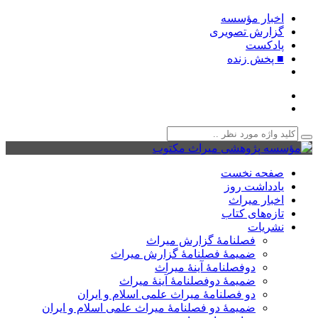
اخبار مؤسسه
گزارش تصویری
پادکست‌
■ پخش زنده
صفحه نخست
یادداشت روز
اخبار میراث
تازه‌های کتاب
نشریات
فصلنامۀ گزارش میراث
ضمیمۀ فصلنامۀ گزارش میراث
دوفصلنامۀ آینۀ میراث
ضمیمۀ دوفصلنامۀ آینۀ میراث
دو فصلنامۀ میراث علمی اسلام و ایران
ضمیمۀ دو فصلنامۀ میراث علمی اسلام و ایران