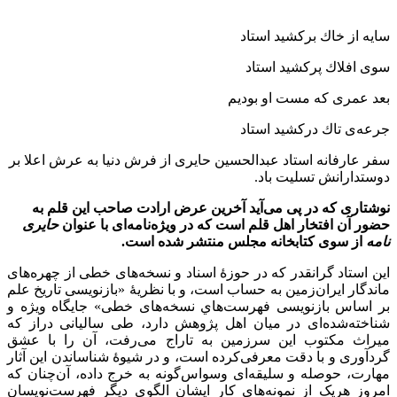
سایه از خاك بركشید استاد
سوی افلاك پركشید استاد
بعد عمری كه مست او بودیم
جرعه‌ی تاك دركشید استاد
سفر عارفانه استاد عبدالحسین حایری از فرش دنیا به عرش اعلا بر
دوستدارانش تسلیت باد.
نوشتاری كه در پی می‌آید آخرین عرض ارادت صاحب این قلم به
حضور آن افتخار اهل قلم است كه در ویژه‌نامه‌ای با عنوان
حایری
نامه
از سوی كتابخانه مجلس منتشر شده است.
این استاد گرانقدر که در حوزۀ اسناد و نسخه‌های خطی از چهره‌های
ماندگار ایران‌زمین به حساب است، و با نظریۀ «بازنویسی تاریخ علم
بر اساس بازنویسی فهرست‌هاي‌ نسخه‌های خطی» جایگاه ویژه و
شناخته‌شده‌ای در میان اهل پژوهش دارد، طی سالیانی دراز که
میراث مکتوب این سرزمین به تاراج می‌رفت، آن‌ را با عشق
گردآوری و با دقت معرفی‌کرده است، و در شیوۀ شناساندن این آثار
مهارت، حوصله و سلیقه‌‌ای وسواس‌گونه به خرج داده، آن‌چنان که
امروز هریک از نمونه‌های کار ایشان الگوی دیگر فهرست‌نویسان