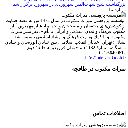
بزرگداشت شیخ شهاب‌الدین سهروردی در سهرورد برگزار شد
درباره ما
مؤسسه پژوهشی میراث مكتوب در سال 1372 ش به قصد حمایت
از كوشش‌های محققان و مصححان و احیا و انتشار مهمترین آثار
مكتوب فرهنگ و تمدن اسلامی و ایرانی با نام «دفتر نشر میراث
مكتوب» و با كمك وزارت فرهنگ و ارشاد اسلامی تأسیس شد.
نشانی: تهران، خیابان انقلاب اسلامی، بین خیابان ابوریحان و خیابان
دانشگاه، شمارۀ 1182 (ساختمان فروردین)، طبقۀ دوم
021-66490612
info@mirasmaktoob.ir
میرات مکتوب در طاقچه
اطلاعات تماس