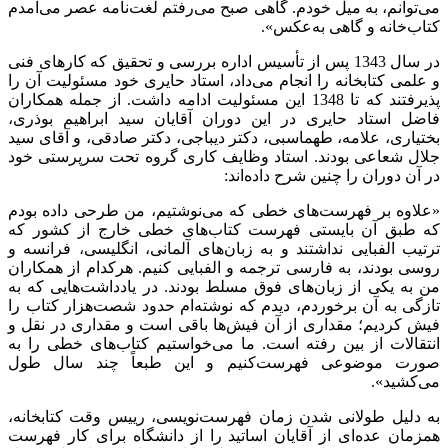
می‌توانم، به میل خودم. گاهی صبح می‌رفتم لغت‌نامه عصر می‌آمدم
کتاب‌خانه و گاهی به‌عکس».
در سال 1343 پس از تأسیس اداره بررسی و تحقیق که کارهای فنی
و علمی کتابخانه را انجام می‌داد، استاد حایری خود مسئولیت آن را
پذیرفتند که تا 1348 این مسئولیت ادامه داشت. از جمله همکاران
فاضل استاد حایری در این دوران آقایان سید ابراهیم بوذری،
بختیاری، علامه، طهماسبی، دکتر دیباجی، دکتر صادقی، و آقای سید
جلال شعاعی بودند. استاد وظایف کاری گروه تحت سرپرستی خود
در آن دوران را چنین شرح داده‌اند:
«علاوه بر فهرست‌های خطی که می‌نوشتیم، من طرحی داده بودم
که طبق آن بایستی فهرست کتاب‌های خطی خارج از کشور که
ترتیب الفبایی نداشتند و به زبان‌های آلمانی، انگلیسی، فرانسه و
روسی بودند، به فارسی ترجمه و الفبایی کنیم. هرکدام از همکاران
من به یکی از زبان‌های فوق مسلط بودند. در یادداشت‌هایی که به
تازگی به آن برخوردم، دیدم که نوشته‌ام حدود شصت‌هزار کتاب را
فیش کردیم؛ مقداری از آن فیش‌ها باقی است و مقداری در نقل و
انتقالات از بین رفته است. ما می‌خواستیم کتاب‌های خطی را به
صورت موضوعی فهرست‌کنیم و این طبعاً چند سال طول
می‌کشید».
به دلیل طولانی شدن زمان فهرست‌نویسی، رییس وقت کتابخانه،
همزمان عده‌ای از آقایان اساتید را از دانشگاه برای کار فهرست