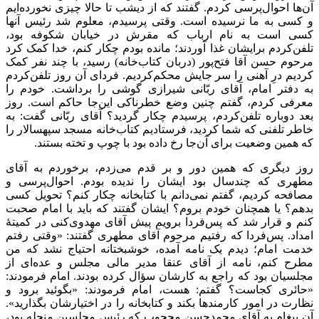
آن‌ها احوال‌پرسی کردم. گفتند که از دیشب تا حالا چیزی نخورده‌ایم
و کسی به ما نرسیده است. وقتی پرسیدم، معلوم شد رئیس آنها
کسی است به نام ارباب که مقرش در خیابان شکوفه بود،
تلفن‌کردم برایشان غذا آوردند؛ مانده بودم چکار کنم، خدا کمک کرد
مرحوم حسن آقا فتح‌پور (دربان کتاب‌خانه) رسید، با چند نفر کمک
کردیم درِ آهنی را سر جایش محکم‌کردیم. فردای آن روز تلفن‌کردم
به دفتر امام، آقای ربّانی شیرازی گوشی را برداشت. خودم را
معرفی کردم، گفتم چنین وضع خطرناکی این‌جا حاکم است. روز
بعد دوباره تلفن‌کردم، پرسیدم چکار گردید؟ آقای ربّانی گفت: به
خاطر تلفنی که شما کردید، فرستادیم کتاب‌خانه مسجد سپهسالار را
که همین وضعیت برای آن‌جا رخ داده بود با چوپ و تخته بستند.
روز دیگری که همین دور و بر قدم می‌زدم، برخوردم به آقای
مطهری که چندسال بود ایشان را ندیده بودم. احوال‌پرسی و
مصافحه کردیم، گفتم نمی‌دانم با کتابخانه چکار کنم؟ تحویل کسی
بدهم؟ یا همچنان خودم بروم؟ ایشان گفتند که باید با امام صحبت
کنم و قرار شد که پس‌فردا برویم پیش آقای مهدوی‌کنی در کمیتۀ
امداد. پس‌فردا که رفتیم مرحوم آقای مطهری گفتند: «وقتی رفتم
خدمت امام؛ دیدم یک نامه آمده، خوشبختانه احتیاج نشد که من
مطرح کنم، نامه از آقای عنقا مدیر مالی مجلس و عده‌ای از
مجلسیان بود که راجع به کارشان سؤال کرده بودند. امام فرمودند:
«حائری کجاست؟ گفتم: هست، امام فرمودند: «بگوئید برود و
نظارت در امور کارمندها بکند و کتابخانه را در اختیارشان بگذارید».
آن پیغام به آقای محمدحسن محجوب که رئیس مجلسین منحله بود،