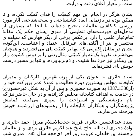
است، و معیار اعلای دقت و درایت.
ایشان هرگز در انجام این مهم کیفیّت را فدای کمیّت نکرده، و تا
ممکن بوده در بازنمایی ابعاد کتابشناختی و نسخه‌شناختی آثار مورد
بررسی کنکاشی عالمانه به‌خرج داده‌اند، تا آنجا که بسیاری از
مدخل‌های فهرست‌های تنظیمی از سوی ایشان حکم یک مقالۀ
تمام‌عیار علمی را دارد. برعکسِ برخی از دیگر فهارس که سیاهه‌ای
مختصر و ابتر از آگاهی‌های غیرقابل اعتماد و اعتناست. این‌گونه،
ایشان در مقابل اکثریتی که تنها بر کمیّت پای می‌فشردند و همچنان
می‌فشرند، تقریباً یک‌تنه بار کمیّتی مثال‌زدنی را بر دوش کشیده و از
این رهگذر نیز حرف‌ها شنیده، و دَم‌برنیاورده، و تنها بر مسیر درست
خویش پای فشرده‌اند.
استاد حائری به عنوان یکی از پرسابقه‏ترین کارکنان و مدیران
کتابخانه مجلس بیشترین دورۀ فعالیت و عمدۀ عمر پربرکت خود را
(از1330ـ1387 به صورت حضوری و پس از آن به شکل غیرحضوری)
در خدمت به اهداف کتابخانه مجلس گذرانده، و در حال حاضر نیز که
ایام بازنشستگی و استراحت را سپری می‌کنند، کمابیش
پژوهشگران و همکاران کتابخانه را از رهنمودهای ارزشمند خویش
بهره‌مند می‌سازند.
استاد عبدالحسین حائری فرزند حجت‌الاسلام میرزا احمد حائری و
نوادۀ دختری آیت‌الله حاج شیخ عبدالکریم حائری یزدی و از عالمان
برجستۀ این خاندان، غروب روز آخر ذی‌حجه سال 1345 قمری شب