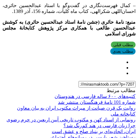
– کمال فهرست‌نگاری در گفت‌وگو با استاد عبدالحسین حائری،
احسان‌اللهی شکرالهی، کتاب ماه کلیات، شماره 156، آذر 1389.
منبع: نامۀ حائری (جشن نامۀ استاد عبدالحسین حائری) به کوشش
عبدالحسین طالعی با همکاری مرکز پژوهش کتابخانۀ مجلس
شورای اسلامی
مطلب قبلی
مطلب بعدی
مطالب مرتبط
کتیبه‌های ۶۰۰ ساله فارسی در هندوستان
شماره 101 نامۀ فرهنگستان منتشر شد
روایت یک قرن صیانت از میراث مکتوب ایران به بیان معاون
کتابخانه ملی
رونمایی از اسناد کهن و مکتوب تاریخی آیین اربعین در حرم رضوی
چرا زبان فارسی در هند کم‌رنگ شد؟
ایران، اتحادیه‌ای بر بنیاد صلح و عشق است
رستاخیز شعر پارسی در رسانه‌های اجتماعی