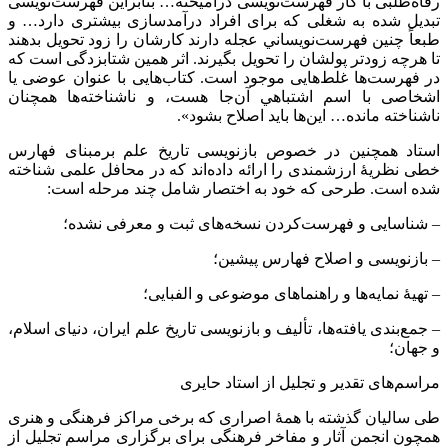
رفاه‌طلبی با کار فهرست‌نویسی درآمیخته… بنابراین فهرست‌نویسی
تبدیل شده به شغلی كه برای افراد درآمدسازی بیشتری دارد… و
طبعاً چنين فهرست‌نویساني عجله دارند کارشان را زود تحویل بدهند
تا هرچه زودتر پولشان را تحویل بگیرند. اثر همین شتابزدگی است که
در فهرست‌ها غلط‌هایی موجود است. کتاب‌هایی با عنوان عوضی یا
اشخاصی با اسم اشتباهي آن‌جا هست، و ناشناخته‌ها همچنان
ناشناخته مانده… این‌ها باید اصلاح بشود».
استاد همچنین در خصوص بازنویسی تاریخ علم برمبنای فهارس
خطی نظریۀ ارزشمندی را ارائه داده‌اند که در محافل علمی شناخته
شده است. طرحی که خود به اختصار شامل چند مرحله است:
– شناسایی و فهرست‌کردن نسخه‌های ثبت و معرفی نشده؛
– بازنویسی و اصلاح فهارس پیشین؛
– تهیۀ نمایه‌ها و راهنماهای موضوعی و الفبایی؛
– جمع‌بندی یافته‌ها، تألیف و بازنویسی تاریخ علم ایران، دنیای اسلام،
و جهان؛
مراسم‌های تقدیر و تجلیل از استاد حایری
طی سالیان گذشته با همۀ اصراری که برخی مراکز فرهنگی و هنری
همچون انجمن آثار و مفاخر فرهنگی برای برگزاری مراسم تجلیل از