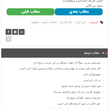
حسن صراف (مترجم و پژوهشگر)
منبع: دین آنلاین
مطلب بعدی
مطلب قبلی
ابن عربی
علی الدیری
متفکر بحرینی
مولوی
کلیدواژه :
مطالب مرتبط
سیدیحیی یثربی: مولانا از جهات مختلف بر ابن عربی ترجیح دارد
آثار محمدعلی موحد به جهانی‌شدن شناخت مولانا و شمس کمک کرده است
شهسواران غیب
در باب ابن‌عربی
هم جلوۀ حسن از تو هم جذبۀ عشق
مولوی فارسی را زبان ذوق و کشش می‌داند
بحریست وجود جاودان موج‌زنان
حق جامی در تبیین اندیشه‌های ابن عربی