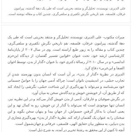
علی الدیری، نویسنده، تحلیل‌گر و منتقد بحرینی است که طی یک دههٔ گذشته، پیرامون
عرفان، فلسفه، نقدِ تاریخیِ نگرشِ تکفیری و سلفی‌گری، چندین کتاب و مقاله نوشته است.
میراث مکتوب- علی الدیری، نویسنده، تحلیل‌گر و منتقد بحرینی است که طی یک
دههٔ گذشته، پیرامون عرفان، فلسفه، نقدِ تاریخیِ نگرشِ تکفیری و سلفی‌گری،
چندین کتاب و مقاله را به زیور طبع آراسته است. وی در سال ۲۰۰۷ از پایان‌نامهٔ
کارشناسی ارشد خود، تحت عنوان «قوانین تفسیر گفتمان، از دیدگاه ابن‌حزم
اندلسی» و در سال ۲۰۱۰ از رسالهٔ دکتری خود، با عنوان «گذار از بدن، توسط اخوان
الصفا و ابن‌عربی» دفاع کرد.
الدیری در نظریهٔ «گذار از بدن»، بر آن است که انسان بدون بهره‌مند شدنِ از
تجارب حسّی، در اندیشیدن ناتوان است؛ چراکه آدمی جهان را با حواسّ جسمانی
خود می‌شناسد و می‌تواند با بهره‌گیری از این شناخت حسّی، نگرشی را ایجاد کند
که از طریق آن، از خویشتنِ خویش و دیدگاه‌ش سخن به میان آورد.
در نگرش صوفیان و عارفان، آدمی از بدن خویش گذار می‌کند و در این نظریه نیز،
انسان تنها موجودی است که می‌تواند با گذار از تن خویش، رو به کمال نهد و این
یعنی انسان با به‌کار گرفتنِ جسم‌اش، از جهانِ پیدا و پنهان سخن بگوید و این
سخنان را به عنوان یک گفتمان ارائه کند. نظریهٔ «گذار از بدن» بهره‌گیری مَجازی از
بدن دنیایی، به منظور بیان حقایق الهی، فلسفی، عرفانی و جهان‌شمول است.
آنچه تا کنون از این محقق به رشتهٔ تحریر در آمده، به شرح ذیل است: