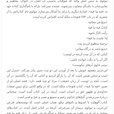
مولوی به تبیین اصلِ واحد که صوفیان به‌سببِ آن اصل، در احوال، مفاهیم و
تعابیرشان با یکدیگر متفاوت می‌شوند، بسنده نمی‌کند؛ بل‌که با نام‌گذاری کتاب خود
به «فیه ما فیه»، اشارهٔ دیگری را برای ما آشکار می‌سازد. مولوی نام کتاب‌اش را از
شعری که در باب ۲۷۴ فتوحات مکیّه آمده، اقتباس کرده است:
«بدیعٌ فی معانیه
کتابٌ فیه ما فیه
رأیت الدُرَّ یحویه
إذا عاینتَ ما فیه»
ترجمهٔ منظوم این‌دو بیت:
«بدیع باشد به درگاه معانی؛
کتابی که در آنَ ست آن‌چه در اوست؛
اگر آن را به دقّت خوانده باشی؛
ببینی حاویِ دُرهای نیکوست»
ابن‌عربی مقصود خویش را بعد از آوردن این دو بیت چنین بیان می‌کند: «منزل این
است و سخن همین است که آن را بازگو کردیم و کتابی که آن را نگاشتیم؛ در آن
است، آنچه در اوست از زبان حقیقت.» مراد او چند قصد دارد؛ قصد اصلی او از
تعبیرِ «فیه ما فیه»، کتابِ فتوحات مکیّه است، که در واقع کتابی برایِ تبیینِ صفات
خداوندی و ظهورِ حق در انسان است. آن‌چه در این کتاب آمده است، سخنانی
دربارهٔ سریزشدنِ گنج‌هایِ خداوندِ رحیم و سمیع و بصیر و حیّ و قدیر است.
کتاب اُلوهیّت یا اسم‌ها و نام‌هایِ نیکو، همان اصلی است که نوشته‌های فرعیِ
ابن‌عربی و مولوی برمدارِ آن می‌چرخد؛ آن‌چه در کتابِ اصل آمده، در کتاب‌های
مولوی و ابن‌عربی یافت می‌شود. مولانا و شاگردان‌ش نامی از برای فیه ما فیه