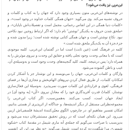
ابن‌عربی نیز یافت می‌شود؟
در نوشته‌های ابن‌عربی متون بسیاری وجود دارد که جهان را به کتاب و کلمات و
حروف تشبیه می‌کند. وی می‌گوید: «جهان همگی کلمات خداوند در وجود است»، و
«کلمات دنیا همگی در این انفاس رحمانی، مجمل است و تفصیلات‌اش ناپایان»، و
«ملحق شدن حروف به یکدیگر “نوشتن” نام دارد؛ که اگر ارتباط زوجین نبود نکاحی
نبود. نکاح نوشتن است و جهان همگی کتابی نوشته شده است؛ زیرا مدون شده و
جزءـ‌جزءِ آن به یک‌دیگر ملحق شده است.»
کلمه در فرهنگ لغت (عین ثابت) است اما در گفتمان ابن‌عربی، کلمه موجودی
است که با معانی وحدت وجود تجلی یافته و حقایق این وحدت و نیروی موثرش را به
همراه دارد؛ پس درنتیجه، کلمه، کلید گنجینه‌های وحدت وجود است و به‌وسیله‌یِ آن،
غیب و باطن گشوده می‌شود.
واژگان و کلمات ابن‌عربی، جهان را می‌نویسند و این نوشتار جز با آشکار کردن
امکاناتِ کلمات، از طریق فعال کردنِ نیروهای الهام‌بخش و مَجازی آن‌ها در فضای
فرهنگی، لغوی و قراردادیِ این کلمات صورت نمی‌پذیرد. به‌وسیلهٔ این فعال‌سازیِ
نوشتار، کلماتْ قدرتِ آفریدگاریِ خود را که معادلِ نیروی «کُن» [به وجود آی] در
ایجاد جهان است، کسب می‌کنند. به‌همین‌سبب، اگر کتاب ابن‌عربی را
مجموعه‌نظراتی مستقل از دیگر اندیشه‌ها، و جداگانه از اثرپذیری از هستی بدانیم،
امکان تفسیرِ مفاهیمِ او، در چارچوبِ الگویِ معیّن‌کنندهٔ اندیشهٔ فلسفی‌اش ازبین
می‌رود. این همان نکته‌ای است که در روش تحقیق مستشرقان دیده می‌شود و
بدین‌سبب با صراحت می‌گویم که جمله‌یِ آنه ماری شیمل در مقدمهٔ کتاب «شکوه
شمس»، مرا شگفت‌زده کرده است. شیمل می‌گوید: «به نظر من این اثر [تفسیر