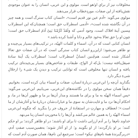
مخلوقات نیز از برایِ او/هو است. مولوی و ابن عربی، انسان را به عنوان موجودی
نقش‌یافته از این صفات، موردِخطاب قرار می‌دهند.
مولوی می‌گوید: «آدم عین نور قدیم است»، «انسان کتاب سترگ است و همه چیز
در آن نگاشته شده است»، «آدمی اسطرلاب حق است؛ همچنان‌که این اسطرلاب
مِسین آینهٔ افلاک است، وجود آدمی که وَلَقَدْ کَرَّمْنَا بَنِیْ آدَمَ اسطرلاب حق است؛
چون او را حق تعالا به‌خود عالم و دانا و آشنا کرده باشد.»
انسان کتابی است که در آن، اسماء و کلمات الهیّه، در ترکیب‌های بسیار پی‌چیده و
نو ظاهر می‌شود؛ ازاین‌رو انسان کتاب سترگی است که در آن صفات حق تعالا
آشکار شده است. هم‌چُنین انسانْ اسطرلاب است؛ اسطرلاب یک آینهٔ سادهٔ
صیقل‌یافته نیست؛ بل‌که از الواح، طبقات و شاخص‌های بسیار پی‌چیده‌ای ترکیب
یافته و انسان تنها مخلوقی است که توانایی ترکیب و دیدنِ یک شیء را ازخلالِ
شیءِ دیگر دارد.
بگذارید آن‌چه را ابن‌عربی دربارهٔ انسان، صفات و اسماء بیان کرده است، بخوانیم.
دقیقاً همان سخن مولوی را در نگاشته‌های ابن‌عربی، می‌یابیم. ابن‌عربی می‌گوید:
«پس اسماء الهیّه به ما و برای ما هستند و مدار آن‌ها بر ما و ظهور آن‌ها در ما، و
احکام آن‌ها نزد ما و غایت‌شان به سوی ما و عبارات‌شان دربارهٔ ما و آغازشان از ما
است.»؛ انعطاف و مهارتِ در استفادهٔ از حروف جر را بنگرید که چگونه ابن‌عربی
اسماء الهیّه را به همین عالم می‌کشد و آن‌ها را با محوریتِ انسان بِنا می‌نهد.
خداوند نام‌ها را بر آدم ارزانی داشت تا برای او باشند؛ در او ظاهر گردند؛ بر او حکم
کنند؛ بر او بازگردند؛ از او بگویند و؛ از او آغاز شوند؛ به‌همین‌سبب صفتِ آدم،
«دربرگیرندهٔ همهٔ نام‌هایِ نیکو» است؛ سرجمعِ این نام‌ها، همان صورتِ آدم است که