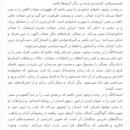
شمشیرهایی کشیده و برّنده بر دیگر گروه‌ها یافتم.
در وحدت وجود، نام‌های خداوندی را چنین یافتم که ظهوراتِ صفات الاهی را به بشر
اعطا می‌کند تا او به کمال، رحمت و وسعتِ ظرفیت، خو گیرد و این صفات تجلی
یافته در بشر، این‌همان با صورتِ خداوندی است که ابن‌عربی از آن در جمله‌ای ژرف
و پر معنی به «علی أنه عینه» [براین سان، صفاتِ بشری این‌همان با صفاتِ
خداوندی‌اند] تعبیر می‌کند. در مقابل، فرقه‌های دیگر صفات الهی را عینِ تفرقه و
جدایی می‌دانند؛ زیرا جز تکفیر و گمراه‌خواندنِ خلق و کشتارِ آنان دست‌آوردی درپِی
ندارد؛ ایشان نجات و آسایش را فقط در گروه سیاسی خویش می‌جویند.
اسماءاللّه را در وحدت وجود، چونانِ دایره‌ای واحد یافتم که تمامی افراد بشر را در
خود جای می‌دهد و علی رغم اختلاف در اعتقادات، تجلیات، حالات و تمایلات انسان‌ها
با یک‌دیگر،‌ همگی را مشمول مهر و محبتِ خود می‌سازد. این دایره در متون علمای
فرق و نحل، تبدیل به یک زندان وحشتناکِ بدون راه فرار می‌شود که به‌هیچ‌وجه
اجازه‌یِ بیرون‌رفتن از آن داده نمی‌شود و حتا به افرادِ بیرون از زندان، اجازه ورود و
سرکشی هم داده نمی‌شود، مگر آن‌که به سلکِ آنان درآیند و از انحراف‌های خود
دست کشند!
اسماءاللّه را در وحدت وجود چنین یافتم که دریچه‌یِ غیب را بر دنیا گشوده و سعی
دارد غیب را به عنوان امری از امور دنیویِ انسان در روابط اجتماعی و ارتباطات او
با سایر جوامع معرفی کند، انسان را تشویق می‌کند که غیب را درون خود به
صورت‌های گوناگونی آشکار سازد؛ آن‌هم بدون واهمه از پیشوایانِ ادیان و مذاهب.
دیدگاه‌های تخریبیِ متکلمان آن است که تصویر نادرستی از شخصیت‌های ادبی،
فکری و فلسفی که دیدگاه‌های فرا دینی دارند،‌ ارائه می‌کنند. «وحدت وجود»