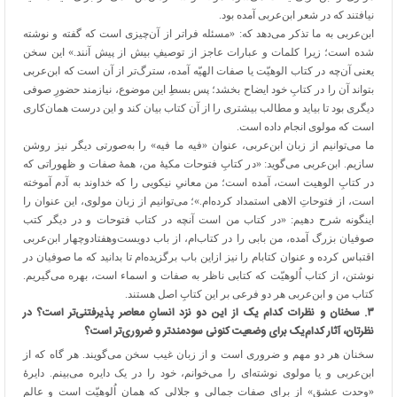
نیافتند که در شعر ابن‌عربی آمده بود.
ابن‌عربی به ما تذکر می‌دهد که: «مسئله فراتر از آن‌چیزی است که گفته و نوشته
شده است؛ زیرا کلمات و عبارات عاجز از توصیفِ بیش از پیش آنند.» این سخن
یعنی آن‌چه در کتاب الوهیّت یا صفات الهیّه آمده، سترگ‌تر از آن است که ابن‌عربی
بتواند آن را در کتابِ خود ایضاح بخشد؛ پس بسطِ این موضوع، نیازمند حضورِ صوفی
دیگری بود تا بیاید و مطالب بیشتری را از آن کتاب بیان کند و این درست همان‌کاری
است که مولوی انجام داده است.
ما می‌توانیم از زبان ابن‌عربی، عنوان «فیه ما فیه» را به‌صورتی دیگر نیز روشن
سازیم. ابن‌عربی می‌گوید: «در کتابِ فتوحات مکیهٔ من، همهٔ صفات و ظهوراتی که
در کتابِ الوهیت است، آمده است؛ من معانیِ نیکویی را که خداوند به آدم آموخته
است، از فتوحاتِ الاهی استمداد کرده‌ام.»؛ می‌توانیم از زبان مولوی، این عنوان را
اینگونه شرح دهیم: «در کتاب من است آنچه در کتاب فتوحات و در دیگر کتب
صوفیان بزرگ آمده، من بابی را در کتاب‌ام، از باب دویست‌وهفتادوچهار ابن‌عربی
اقتباس کرده و عنوان کتابام را نیز ازاین باب برگزیده‌ام تا بدانید که ما صوفیان در
نوشتن، از کتاب اُلوهیّت که کتابی ناظر به صفات و اسماء است، بهره می‌گیریم.
کتاب من و ابن‌عربی هر دو فرعی بر این کتابِ اصل هستند.
۳
.
سخنان و نظرات کدام یک از این دو نزد انسانِ معاصر پذیرفتنی‌تر است؟ در
نظرتان، آثار کدام‌یک برای وضعیت کنونی سودمندتر و ضروری‌تر است؟
سخنان هر دو مهم و ضروری است و از زبان غیب سخن می‌گویند. هر گاه که از
ابن‌عربی و یا مولوی نوشته‌ای را می‌خوانم، خود را در یک دایره می‌بینم. دایرهٔ
«وحدت عشق» از برای صفات جمالی و جلالی که همان اُلوهیّت است و عالم