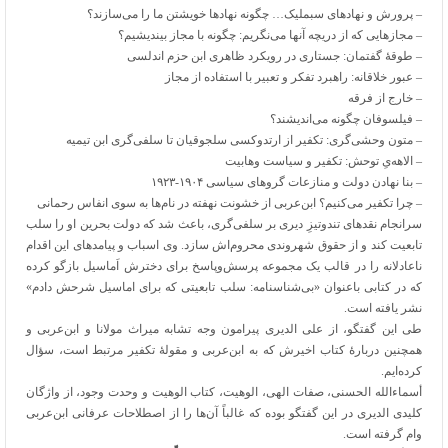
– پرورش و نهادهای سبملیک… چگونه نهادها خویشتن ما را می‌سازند؟
– مجازهایی که از دریچه آنها می‌نگریم: چگونه با مجاز بیندیشیم؟
– طوقهٔ گفتمان: جستاری در رویکرد ظاهری ابن حزم اندلسی
– عبور خلاقانه: راهبرد تفکر و تعبیر با استفاده از مجاز
– خارج از فرقه
– فیلسوفان چگونه می‌اندیشند؟
– متون وحشی‌گری: تکفیر از ارتدوکسی سلجوقیان تا سلفی‌گری ابن تیمیه
– الاهه‌یِ توحش: تکفیر و سیاست وهابیت
– بنا نهادن دولت و منازعات گروهای سیاسی ۱۹۰۴-۱۹۲۳
– چرا تکفیر می‌کنیم؟ ابن‌عربی از خشونت نهفته در نام‌ها به سوی انفاس رحمانی
سرانجام نقدهای تندوتیزِ دیری بر سلفی‌گری، باعث شد که دولت بحرین او را سلب
تابعیت کند و از حقوق شهروندی محروم‌اش سازد. وی اسباب و پیامدهای این اقدام
ناعادلانه را در قالب یک مجموعه پرسش‌وپاسخ برای دخترش اَماسیل بازگو کرده
که در کتابی باعنوان «بی‌شناسنامه: سلب تابعیتی که برای اماسیل شرحش دادم»
نشر یافته است.
طی این گفتگو، از علی الدیری پیرامون وجه تشابه میراث مولانا و ابن‌عربی و
همچنین دربارهٔ کتاب اخیرش که به ابن‌عربی و مقولهٔ تکفیر مرتبط است، سؤال
کرده‌ایم.
أسماءالله الحسنی، صفات الهی، الوهیت، کتاب الوهیت و وحدت وجود، از واژگان
کلیدی الدیری در این گفتگو بوده که غالباً آن‌ها را از اصطلاحات عرفانی ابن‌عربی
وام گرفته است.