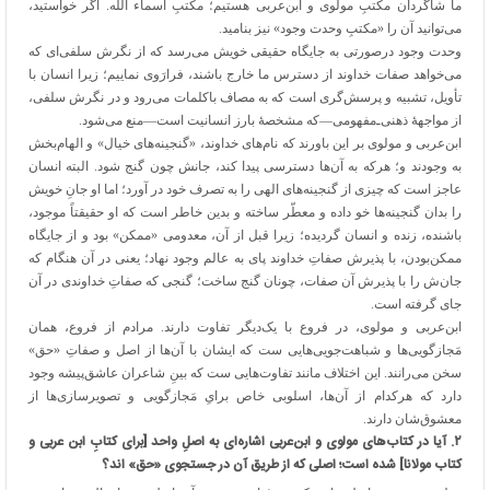
ما شاگردان مکتبِ مولوی و ابن‌عربی هستیم؛ مکتبِ اسماء الله. اگر خواستید،
می‌توانید آن را «مکتبِ وحدت وجود» نیز بنامید.
وحدت وجود درصورتی به جایگاه حقیقی خویش می‌رسد که از نگرش سلفی‌ای که
می‌خواهد صفات خداوند از دسترس ما خارج باشند، فرارَوی نماییم؛ زیرا انسان با
تأویل، تشبیه و پرسش‌گری است که به مصاف باکلمات می‌رود و در نگرش سلفی،
از مواجههٔ ذهنی‌ـ‌مفهومی—که مشخصهٔ بارز انسانیت است—منع می‌شود.
ابن‌عربی و مولوی بر این باورند که نام‌های خداوند، «گنجینه‌های خیال» و الهام‌بخش
به وجودند و؛ هرکه به آن‌ها دسترسی پیدا کند، جانش چون گنج شود. البته انسان
عاجز است که چیزی از گنجینه‌های الهی را به تصرف خود در آورد؛ اما او جانِ خویش
را بدان گنجینه‌ها خو داده و معطّر ساخته و بدین خاطر است که او حقیقتاً موجود،
باشنده، زنده و انسان گردیده؛ زیرا قبل از آن، معدومی «ممکن» بود و از جایگاه
ممکن‌بودن، با پذیرش صفاتِ خداوند پای به عالم وجود نهاد؛ یعنی در آن هنگام که
جان‌ش را با پذیرش آن صفات، چونان گنج ساخت؛ گنجی که صفاتِ خداوندی در آن
جای گرفته است.
ابن‌عربی و مولوی، در فروع با یک‌دیگر تفاوت دارند. مرادم از فروع، همان
مَجازگویی‌ها و شباهت‌جویی‌هایی ست که ایشان با آن‌ها از اصل و صفاتِ «حق»
سخن می‌رانند. این اختلاف مانند تفاوت‌هایی ست که بینِ شاعران عاشق‌پیشه وجود
دارد که هرکدام از آن‌ها، اسلوبی خاص برایِ مَجازگویی و تصویرسازی‌ها از
معشوق‌شان دارند.
۲
.
آیا در کتاب‌های مولوی و ابن‌عربی اشاره‌ای به اصلِ واحد [برای کتابِ ابن عربی و
کتاب مولانا] شده است؛ اصلی که از طریق آن در جستجوی «حق» اند؟