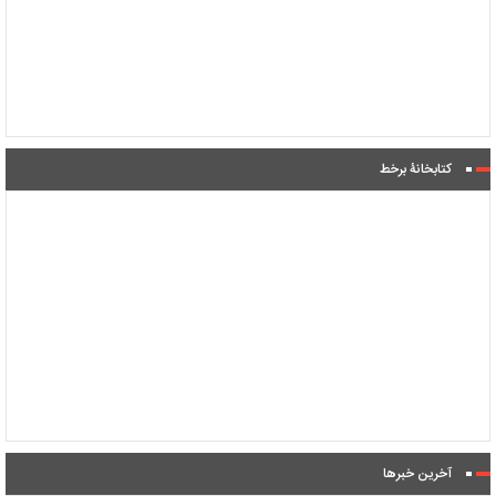
کتابخانۀ برخط
آخرین خبرها