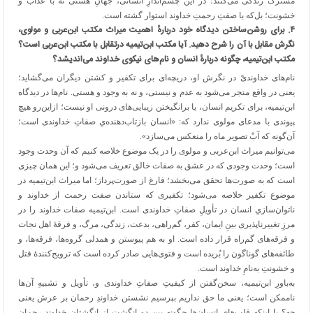
مشترک زندگی می‌کنند؛ در این چَشم‌اندازِ انسانی، جهانِ هستی نه با عذاب و
خشونت؛ بل‌که با صفتِ رحمتِ خداوند استوار گشته است.
۴
.
برای روشن‌ساختن دیدگاه خود دربارهٔ اهمیت میراث مکتب ابن‌عربی و مولوی،
نگرش مقابل با آن را شرح دهید. آیا مکتب ابن‌تیمیه درتقابل با مکتب ابن‌عربی است؟
مکتب ابن‌تیمیه، چگونه دربارهٔ انسان و نام‌های نیکوی خداوند می‌اندیشد؟
نام‌های خداوندیْ در نگرش او، دریچه‌ای برای تکفیر و کشتن دیگران می‌گشاید؛
یعنی در واقع منجر می‌شود به عدم و نیستی، و نه به وجود و هستی. نام‌ها در دیدگاه
ابن‌تیمیه، برای تکریم انسان، یا برانگیختن زیبایی‌های درونی او نیست؛ ازاین‌رو هیچ
پیوندی با مدعای مولوی ندارد که: «انسان بازتاب‌دهنده‌یِ صفاتِ خداوندی است؛
آن‌گونه که آبْ تصویر ماه را منعکس می‌سازد».
می‌توانیم میراث ابن‌عربی و مولوی را در یک موضوع خلاصه کنیم که آن وحدت وجود
است؛ وحدت وجودی که در عشق به صفات خالق تعریف می‌شود و؛ این همان چیزی
است که به صورت‌ها تحقق می‌بخشد؛ فارغ از صورت‌پرداز؛ اما میراث ابن‌تیمیه در
موضوع تکفیر خلاصه می‌شود؛ تکفیری که ستاندن صفت رحمت از خداوند و
ناتوان‌سازیِ انسان در تأویلِ صفاتِ خداوندی است. ابن‌تیمیه صفات خداوند را در
مرزِ تغییرناپذیری بینِ ایمان، کفر، گم‌راهی، بدعت، زندگی، مرگ، و فرقهٔ اهل نجات
و فرقه‌های گم‌راه قرار داده است. او به هم پیوستن و همدلی گروه‌ها، فرقه‌ها، و
طائفه‌های گوناگون را بُریده است و فتوی‌هایی صادر کرده است که ترویج‌کنندهٔ قتل
و خشونتِ به‌نامِ خداوند است.
به‌باورِ ابن‌تیمیه، سخن‌گفتن از کیفیتِ صفاتِ خداوندی و، تأویل و تشبیهِ آن‌ها
ناممکن است؛ یعنی ما حق نداریم بپرسیم نشستن خداوندِ رحمان بر عرش یعنی
چه؟ یا اینکه قلب‌های انسان‌ها چگونه بین دو انگشت از انگشتان خداوندِ رحمان