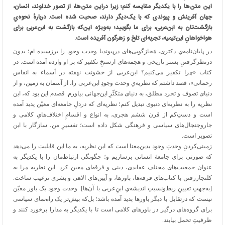
این متن‌ها را با یکدیگر مقایسه کنم؛ زیرا دراین متن‌ها، از تصور خداوند، انسان،
جهان آفرینش و پیوندی که با یک‌دیگر دارند، صحبت شده است
.
دربارهٔ نحوه‌یِ
بازگشت‌تان به ابن‌عربی، برای ما بگویید؛ به‌ویژه این‌که بازگشت به ابن‌عربی برای
هواخواهانِ ابن‌تیمیه، تجربه‌ای تلخ و زهرگون آفریده است
.
در پایان‌نامه‌یِ دکتری، مَجازگویی‌های درپیوندبا وحدت وجود را بررَسیده ام؛ بدون
درنظرگرفتنِ بستر تاریخی و هجمه‌های ازسنخِ تکفیر که بر او وارده آمده است. در
کتاب «چرا تکفیر می‌کنیم؟ ابن‌عربی از خشونت نهفته در أسماء به انفاس
رحمانی»، قصد داشتم که نظریه‌یِ وحدت وجودِ ابن‌عربی را، از آسمان به زمین، و از
دنیای تصوف و تجرد مطلق، به دنیای متکثّرِ این‌جهانی بیاورم. قصدم این بود که، این
نظریه را به نظریه‌ای دنیوی تبدیل کنم؛ نظریه‌ای که دردلِ جامعه‌ای معیّن پدید آمده
است و دستِ‌کم از قرن ششم هجری، به انواع و اقسامِ اختلاف‌هایِ کلامی و
جاروجنجال‌های سیاسی و فرهنگی شکل داده است؛ تفسیرِ من، سازگار با این
تصویر است.
زمینی‌کردنِ وحدتِ وجود بدین‌معنا است که این نظریه، به ما این قابلیت را می‌دهد
که صورتی برای جامعهٔ انسانی برسازیم و؛ چگونگی ارتباط‌مان را با یکدیگر به
عنوان جمعیت‌های مختلف عقایدی، دینی و فرقه‌ای معین کرد. این نظریه مرا به
کلنجاررفتن با کتاب‌های فرقه‌ها، باورها، و آیین‌های الاهی و بشری ترغیب ساخت.
[به‌جهتِ تعیینِ ربط‌ونسبتِ اندیشه‌یِ ابنِ‌عربی با آن‌ها]. وحدت وجود یک باور معیّن
نیست که درتقابل با دیگر باورها پدید آمده باشد؛ بل‌که بیش‌تر یک راه‌نمای سیاسی
برای گروه‌های درگیر در باورهای کلامی است تا با یکدیگر به مدارا برخورد کنند و
ظرفیتِ تحمل بیابند.