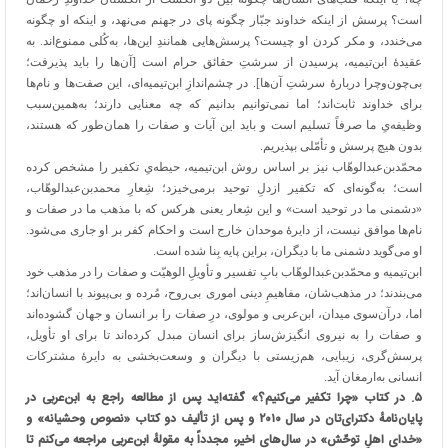
است؟ پرسش از اینکه خداوند جبّار چگونه پای در جهنم می‌نهد، و اینکه او چگونه
می‌خندد، و مکر کردن او چیست؟ پرسش‌هایی همانندِ این‌ها، به‌کُلی ممنوع‌اند. به
عقیدهٔ ابن‌تیمیه، پرسیدن از سرشتِ حقائق حرام است [آن‌ها را باید پذیرفت؛
بی‌چون‌وچرا دربارهٔ سرشتِ آن‌ها]. در چشم‌اندازِ ابن‌تیمیه‌ای، این صفت‌ها و نام‌ها
برای خداوند ثابت‌اند؛ اما نمی‌توانیم بدانیم که چه معنایی دارند؛ به‌همین‌سبب
وظیفه‌یِ ما صرفاً تسلیم است و باید این آیات و صفات را همان‌طور که هستند،
بدون هیچ پرسش و تأمّلی بپذیریم.
محمّدبن‌عبدالوهّاب نیز بر اساس روش ابن‌تیمیه، حیطه‌یِ تکفیر را مشخص کرده
است؛ به‌گونه‌ای که تکفیر ازدلِ توحید برمی‌خیزد؛ شِعارِ محمدبن‌عبدالوهّاب،
«دشمنی ما در توحید است» و این شِعار یعنی هرکس که با مذهب ما در صفات و
نام‌ها موافق نیست، از دایرهٔ موحدان خارج است و احکام کفر بر او جاری می‌شود.
او می‌گوید دشمنی ما با دیگران، براین پایه بِنا شده است.
ابن‌تیمیه و محمّدبن‌عبدالوهّاب بابِ تفسیر و تأویلِ الوهیّت و صفات را در مذهب خود
می‌بندند؛ در مذهب‌شان، مفاهیمِ دینی اموری بی‌روح، مُرده و بی‌پیوند با انسان‌اند؛
اما، درآن‌سوی میدان، ابن‌عربی و مولوی، درِ صفات را بر انسان و جهان گشوده‌اند
و صفات را به نیروی انگیزش‌ساز برای انسان مبدل کرده‌اند تا برای او تأویل،
پرسش‌گری، زیبایی، هم‌زیستی با دیگران و وسعت‌بخشی به دایرهٔ مشترکات
انسانی به‌ارمغان آید.
۵
.
در کتاب «چرا تکفیر می‌کنیم؟» گفته‌اید پس از مطالعه راجع به ابن‌عربی در
پایان‌نامهٔ دکترای‌تان در سال
۲۰۱۰
و پس از تألیف دو کتاب «نصوص وحشیانه» و
«
خدای اهلِ توحّش» در سال‌های اخیر، مجدداً به مقولهٔ ابن‌عربی مراجعه می‌کنم تا