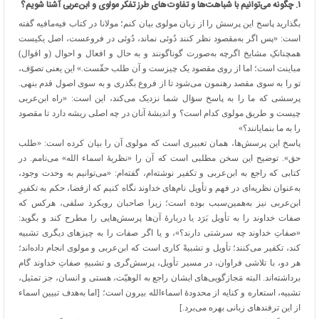
۱
.
چگونه می‌توانیم با شباهت‌ها و تفاوت‌های طرز تفکّر مولوی و ابن‌عربی آشنا شویم؟
بگذارید پاسخ این پرسش را از زبان مولوی بیان کنم؛ مولانا در کتاب فیه‌مافیه گفته
است: «پس اگر به‌مقصود نظر کنند دُوئی نماند، دُوئی در فروعست، اصل یکیست
همچنانکِ مشایخ اگرچه به‌صورت گوناگونند و به حال و افعال و احوال (و اقوال)
مباینت است؛ اما از روی مقصود یک چیزست و آن طلب حقّست.» این یعنی تصوّف،
تو را به سوی مقصد رهنمون می‌شود تا از فروع بگذری و به سوی اصول قدم بنهی.
پرسشی که ما را به پاسخ سؤال شما نزدیک می‌کند، این است: «راه ابن‌عربی
چیست و طریق مولوی کدام است؟ و اندیشهٔ آنان در چه اصلی ریشه دارد تا مقصود
را به ما بنمایانند؟»
پاسخ این پرسش‌ها، همان تعبیری است که مولوی آن را بیان کرده است: «طلب
حق». توضیح این سخن مطلبی است که آن را «نظریهٔ اسماء الله» می‌نامم. در
کتابی که راجع به ابن‌عربی و تکفیر نوشته‌ام، گفته‌ام: «می‌توانیم به وحدت وجود،
به‌عنوان نظریه‌ای در فهم و تأویل نام‌های خداوند نگاه کنیم که ازقضا، حکم به تکفیرِ
ابن‌عربی نیز به‌همین‌سبب بوده است؛ زیرا صاحبان رویکرد سلفی، هرکس که
صفات خداوند را به تأویل بَرَد یا دربارهٔ آن‌ها پرسش‌هایی را مطرح کند و بگوید:
«صفاتِ خداوند چه سرشتی دارند؟»، و یا اگر صفات را به چیزهای دیگری تشبیه
کند، تکفیر می‌کنند؛ تأویل و تشبیهْ کاری است که ابن‌عربی و مولوی انجام داده‌اند؛
هر دو، با تلاشی فراوان، در مسیر تأویل، پرسش‌گری و تشبیهِ صفاتِ خداوند گام
برداشته‌اند. البته مَجازگویی‌های ایشان راجع به الوهیّت، هستی و انسان، جز تمثیل،
تشبیه، استعاره و کنایه از محدودهٔ اسماءالله بیرون است؛ [اما به‌هدف تبیین اسماء
از این ترفندهای زبانی بهره می‌برد.]