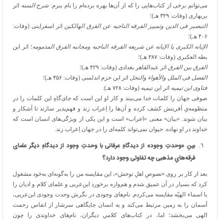
می‌توانم برخی از کتاب‌هایی را که از آن‌ها بهره برده‌ام را نام ببرم:
شرح السنه
اثر
بربهاری (وفات: ۳۲۹ هـ)؛
التبصیر فی الدین وتمییز الفرقه الناجیه عن الفرق الهالکین
اثر اسفراینی (وفات:
۴۰۶ هـ)؛
الإبانه الکبری یا الإبانه عن شریعه الفرقه الناجیه ومجانبه الفرق المذمومه
؛ اثر ابن
بطه العکبری (وفات: ۳۸۷ هـ)؛
الفرق بین الفرق
اثر عبدالقاهر بغدادی (وفات: ۴۲۹ هـ)؛
الفصل فی الملل والأهواء والنحل
اثر ابن حزم اندلسی (وفات: ۴۵۶ هـ)؛
فتاوی ابن تیمیه
اثر ابن تیمیه (وفات: ۷۲۸ هـ).
صوفی جهان را کلمات خدا می‌بیند و کار او این است که جای‌گاهِ این کلمات را در
منظومه‌یِ آفرینش کشف کرده و آن‌ها را اِعراب زند و فهم‌پذیر سازند تا آشکار و
بیان شوند. «بیان» معنی «اعراب» است و این یکی از ویژگی‌های انسان است که
خداوند در او نهاده. حیوان نمی‌تواند کلمه‌ای را در جهان اِعراب زند.
بینِ «وحدتِ وجود» از دیدگاهِ عرفانی با وحدتِ وجود از دیدگاهِ دیگر علمای
فرقه‌هایِ مذهبی چه تفاوتی وجود دارد؟
بعد از کار بر روی «نصوصِ اهلِ توحش»، این مقایسه من را به‌گونه‌ای به‌خود مشغول
کرد که بسیار در آن عمیق شدم و هم‌واره برخورد ابن‌عربی و علمای کلام و ادیان را
با اسماء الهیّه مقایسه می‌کردم. نام‌های وجودی در نگرش وحدت وجودی ابن‌عربی،
آسمان را به زمین مرتبط می‌کند و به انسان جایگاهی سرشار از انفاس رحمت
الهی می‌بخشد؛ اما، در کتاب‌های کلامیِ دیگران، نام‌های خداوندی را چون