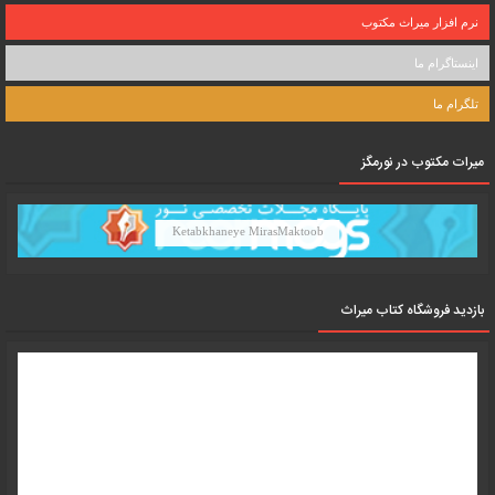
نرم افزار میراث مکتوب
اینستاگرام ما
تلگرام ما
میرات مکتوب در نورمگز
Ketabkhaneye MirasMaktoob
بازدید فروشگاه کتاب میراث