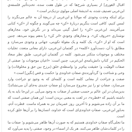
اقبال لاهوری] از بسیاری شرح‌ها که در طول هفت سده، تحتِ‌تأثیرِ فلسفه‌یِ
ابن‌عربی تصنیف شده، به اندیشهٔ اصلی مولوی نزدیک‌تر است.»
برای اینکه وحدت وجودی که مولانا و ابن‌عربی از دریچهٔ آن به عالم می‌نگرند را
لمس کنیم،‌ کافی است بنگریم دربارهٔ «کن» چه می‌گویند و چگونه از «کن» کتابی
می‌آفرینند. ابن‌عربی «کن» را اصل گیتی می‌داند و در نگرش خود، مجازهای
نوشتاریِ «حروف کن»، و مجازهای وجودیِ «اثر کن» را به‌هم پیوند می‌دهد. چنین
است که او از «کن»، یک کلمه و یک مقولهٔ تکوینی، جهانی و وجودی می‌سازد و
مطابق با آن، دست‌آوردِ «کلمه» در گفتمان ابن‌عربی، دارای معانی متعدد، تجلیات
مختلف و موجودات متکثر می‌شود. کلمه در گفتمان ابن‌عربی، طبق نظر سعاد
الحکیم در کتابِ دانش‌نامه‌یِ ابن‌عربی، چنین است: «اعیان موجودات و؛ صفتی از
صفات الوهیّت و؛ حقیقت پیام‌بر و؛ واسطه‌یِ خلق (برزخ بین حق و مخلوقات) و؛
وحی و شناخت و؛ گردآورنده‌یِ صفاتِ خداوندی و؛ حکمت و فص [نگین] است.»
صفت و جراحت از معانی کلمه است و کلمه‌ای که به وجودِ تو جراحت وارد
می‌سازد، صفاتِ تو را نیز مجروح می‌سازد [و صفاتِ جدیدی به‌جای آن می‌نشانَد]؛
بدین‌سان در این عالم بر حسب صفتی از صفات به وجود می‌آیی. در این‌جا باید به یاد
داشته باشیم که «فطره»، در لغت به معنی بریدن است؛ این همان صفتی است که
ما بر آن زاده می‌شویم و تا آخرین روز عمرمان نیز به همراه ماست. فطرت آدم،
به‌باورِ ابن‌عربی، صفاتِ خداوندی‌ای است که خداوند، انسان‌ها را بر آن‌ها خلق کرده
است.
ما تجلی‌گاهِ صفاتِ خداوندی هستیم که به صورت آن‌ها ظاهر می‌شویم و؛ صفات ما
را در کلمات‌شان ظاهر می‌کنند. هر یک از اسماء در وجود، صفتی را پدید می‌آورد که