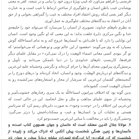
فرصتی را فراهم می‌آورد که غیبِ ویژهٔ درون خود را بیابی و در نتیجه، کفر به معنی
پوشاندن غیب باطنِ انسان و جلوگیری از ساختنِ ارتباط با غیب است و به عبارت
دیگر کفر یعنی اینکه روش اعتقاد افراد مختلف به غیب را گمراهی بخوانی و از حق
آنان در اعتقاد به دیدگاه‌های مختلف جلوگیری به عمل آوری.
به نظرم نام‌های خداوند، تصویری از انسان را می‌سازد که می‌تواند خود را خلیفه‌یِ
خدا و نگینِ مرکزی دایرهٔ خلقت بداند؛ به این معنی که او نگین وجود است. انسان
این توانایی را دارد که با قلب‌اش به آسمان‌ها عروج کند و به ندای اسماءالله گوش
بسپارد که به وی می‌گویند: «مقصود از این عالم تویی و تو همانی که می‌خواستم؛ که
تو گر نبودی کسی معانی اسماء الوهیت را درک نمی‌کرد.» در مقابل علمای دیگر
فرقه‌ها، کاربستِ نام‌های خداوندی را در دنیا ناممکن می‌دانند و، تأویل و
پرسش‌گری پیرامون معنای آن‌ها را حرام کرده‌اند و نگرشی وحشیانه علیهِ ابن‌عربی
و دیدگاه‌های او درباره‌یِ الوهیّت، وجود و انسان، اتخاذ کرده‌اند و؛ درهای دوزخ را بر
گنجینه‌های گفتمان ابن‌عربی که سرشار از مجاز و استعاره‌های سرکشیده رو به
آسمان الوهیت است، گشوده‌اند.
بدین گونه بود که اختلاف پیرامون اسماءاللّه به یک سری رفتارهای خشونت‌آمیز و
وحشیانه از سوی علمای مذاهب و ملل و نحل انجامید. این در حالی است که
ابن‌عربی این اختلاف را در «وحدت وجود»، به صورت دایره‌ای رسم کرد که سرتاسرِ
هستی و تجلیات آن و؛ انسان‌ها و غیب و ممکنات‌اشش را دربَر می‌گیرد.
وحشی‌گری را باید در مخالفت با مبانیِ ابن‌عربی جست‌وجو کرد.
۷
.
مولانا جلال الدین معتقد است که «انسان و جهان همچون کتاب است» و
«
آسمان‌ها و زمین همگی سُخنست پیش آنکس که ادراک می‌کند و زاییده از
سُخنست که کن فیکون»؛ آیا این‌گونه تصورات مشابه دربارهٔ سخن و جهان نزد