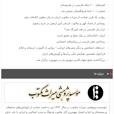
کتیبه‌های ۶۰۰ ساله فارسی در هندوستان
شماره ۱۰۱ نامۀ فرهنگستان منتشر شد
روایت یک قرن صیانت از میراث مکتوب ایران به بیان معاون کتابخانه ملی
رونمایی از اسناد کهن و مکتوب تاریخی آیین اربعین در حرم رضوی
چرا زبان فارسی در هند کم‌رنگ شد؟
ایران، اتحادیه‌ای بر بنیاد صلح و عشق است
رستاخیز شعر پارسی در رسانه‌های اجتماعی
«دره‌های حشاشین و دیگر سفرهای ایرانی»؛ روایتی از الموت، لرستان و ایلام
فراخوان هشتمین همایش ملّی زبان‌ها و گویش‌های ایران
بزرگداشت شیخ شهاب‌الدین سهروردی در سهرورد برگزار شد
درباره ما
مؤسسه پژوهشی میراث مكتوب در سال ۱۳۷۲ ش به قصد حمایت از كوشش‌های محققان
و مصححان و احیا و انتشار مهمترین آثار مكتوب فرهنگ و تمدن اسلامی و ایرانی با نام «دفتر