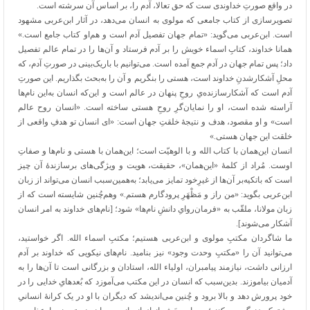
در واقع صورتِ خداوندی ست که حق تعالا، آدم را، بر اساس آن سرشته است.
تصویرسازی از کتاب جامعی که مولوی به انسان می‌دهد، در آثار ابن‌عربی مشهود
است. ابن‌عربی می‌گوید: «تمام جهان تفصیل آدم است و هم‌او کتاب جامع است.»
همانا خداوند، کتابِ اسماء خویش را بر آدم فرستاد و آن‌ها را در تمام عالم تفصیل
داد؛ پس تمام جهان در آدم جمع آمده است. می‌توانیم با باریک‌بینی در صورتِ آدم، که
محلِ آشکارشدنِ خداوند است، هستی را بنگریم و آن را به‌بحث بگذاریم. این صورتِ
آدم است که آشکارسازنده‌یِ روحِ پنهان در عالم است و این‌که انسان به‌این نام‌ها
آراسته شده است، او را نمایان‌گرِ روحِ هستی ساخته است. «انسان روح عالم
است» و او مقصود، هدف و نتیجهٔ خلقتِ جهان است: «ای انسان تو هدفِ واقعی از
خلقت این جهان هستی.»
انسان این‌همان با کتاب الله و با الوهیّت است؛ این‌همان با هستی و نام‌ها و صفاتِ
اوست. مُراد از کلمهٔ «این‌همان»، حقیقت، هویت و ویژگی‌های برسازندهٔ آن چیز
است که باتکیه‌بر آن‌ها از غیرِخود تمایز می‌یابد؛ به‌همین‌سبب انسان می‌تواند از زبان
ابن‌عربی بگوید: «من راز و مَظْهَرِ پرودگارم هستم.» وهم‌چُنین شایسته است که از
زبان مولانا، ملقّب به «فرمان‌روایِ دانشِ نام‌ها» شود؛ [نام‌های خداوند به امر انسان
آشکار می‌شوند].
ما شاگردان مکتبِ مولوی و ابن‌عربی هستیم؛ مکتبِ اسماء الله. اگر خواستید،
می‌توانید آن را «مکتبِ وحدت وجود» نیز بنامید. نام‌های نیکویی که خداوند بر آدم
ارزانی داشت، نیازمند پیامبران، اولیاء الله، استادان و بزرگانی است تا آن‌ها را به
آدمیان بیاموزند. بدین‌سبب که انسان در این مکتب می‌آموزد که بُعدهایِ خدایی را در
خود پرورش دهد و بالا برود و چُنین می‌اندیشد که دیگران با او در یک کرانهٔ انسانیِ