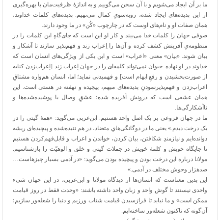
ما بر آن ایجاد می‌شویم و با آن سخن می‌گوییم و به اندازهٔ ظرفیت‌مان با بهره‌گیری
از این پدیده‌های ایجاد شده، روبه‌سویِ کمال می‌نهیم. پدیده‌های کلمات خداوند،
همان صفات او و نام‌های اوست که در چارچوب «کُن» در ما وجود دارند.
صوفی جهان را کلمات خدا می‌بیند و کار او این است که جای‌گاهِ این کلمات را در
منظومه‌یِ آفرینش کشف کرده و آن‌ها را اِعراب زند و فهم‌پذیر سازند تا آشکار و
بیان شوند. «بیان» معنی «اعراب» است و این یکی از ویژگی‌های انسان است که
خداوند در او نهاده. حیوان نمی‌تواند کلمه‌ای را در جهان اِعراب زند [اِعراب‌زدن کنایه
از صورت‌بخشیدن و رفعِ ابهام است] و فهمیدنی نماید؛ اما، انسان هم‌واره مشتاقِ
اعراب‌زدن و فهم‌پذیرنمودنِ پدیده‌های مبهم، پیچیده و نهفته در هستی است. این
همان عشقی است که درونش آفریده شده؛ عشقِ وصال با پوشیده‌شده‌ها و
ناآشکارگی‌ها.
ما در جهان فروعی بر یک اصل واحد هستیم. ابن‌عربی می‌گوید: «همهٔ گیتی را در
یک درخت دیدم.» یعنی ما در دوگانگی‌هایِ متضاد، در هم تنیده‌شده و پیچیده‌ای ریشه
دوانده‌ایم و نیازمندِ شکافتن، بیان کردن، خواندن و اعراب و قابل‌فهم‌کردن هستیم
تا جایگاه خویش و کلمهٔ خویش در جملات گیتی و خلق و الوهیّت را بازشناسیم.
مولانا درباره این درخت بودن و پیچیده بودن می‌گوید: «در آدمی بسیار چیزهاست…
صدهزار وحوش مختلف در آدمی.»
این بدین معناست که انسان‌ها از دیدگاه مولانا و ابن‌عربی، در این جهان شیء
واحدی نیستند تا گوش واحد و زبان واحد داشته باشند: «وحدت فقط در روز قیامت
ممکن است» و ما نباید تا فرارَسیدن قیامت شتاب ورزیم و دنیا را شعله‌ور سازیم؛
آن‌گونه که تاکنون شعله‌ور ساخته‌ایم.