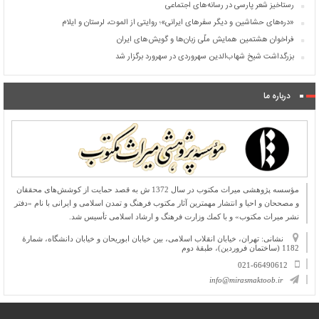
رستاخیز شعر پارسی در رسانه‌های اجتماعی
«دره‌های حشاشین و دیگر سفرهای ایرانی»؛ روایتی از الموت، لرستان و ایلام
فراخوان هشتمین همایش ملّی زبان‌ها و گویش‌های ایران
بزرگداشت شیخ شهاب‌الدین سهروردی در سهرورد برگزار شد
درباره ما
مؤسسه پژوهشی میراث مكتوب در سال 1372 ش به قصد حمایت از كوشش‌های محققان
و مصححان و احیا و انتشار مهمترین آثار مكتوب فرهنگ و تمدن اسلامی و ایرانی با نام «دفتر
نشر میراث مكتوب» و با كمك وزارت فرهنگ و ارشاد اسلامی تأسیس شد.
نشانی: تهران، خیابان انقلاب اسلامی، بین خیابان ابوریحان و خیابان دانشگاه، شمارۀ
1182 (ساختمان فروردین)، طبقۀ دوم
021-66490612
info@mirasmaktoob.ir