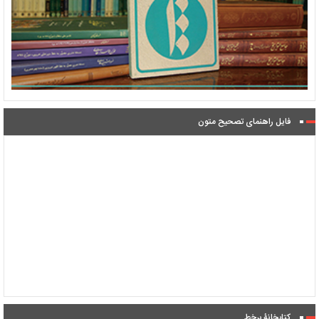
فایل راهنمای تصحیح متون
کتابخانۀ برخط