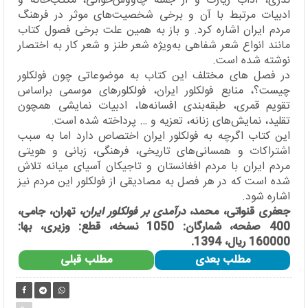
نذری‌، آداب زیارت و از جمله چاووش‌خوانی‌، مکتب‌خانه و
ادبیات مرتبط با آن و برخی شخصیت‌های موثر در فرهنگ
مردم ایران اشاره کرد. و باز به همین علت برخی فصول کتاب
مانند انواع شعر شفاهی به‌ویژه شعر طنز و شعر کار به اختصار
نوشته شده است.
در فصل های مختلف این کتاب به موضوعاتی چون فولکلور
چیست؟، منابع فولکلور ایران‌، فولکلورهای موسمی براساس
تقویم قمری‌، طبقه‌بندی افسانه‌ها‌، ادبیات نمایشی‌ همچون
تقلید‌، نمایش‌های زنانه‌، تعزیه‌ و … پرداخته شده است.
این کتاب اگرچه به فولکلور ایران اختصاص دارد اما به سبب
اشتراکات و همسانی‌های تاریخی‌، فرهنگی‌، زبانی و هویتی
مردم ایران با مردم افغانستان و تاجیکان آسیای میانه تلاش
شده است که در هر فصل به مصادیقی از فولکلور این مردم نیز
اشاره شود.
جعفری قنواتی، محمد،
درآمدی بر فولکلور ایران
، تهران، جامی،
400 صفحه، شمارگان: 1050 نسخه، قطع: وزیری، بها:
160000 ریال، 1394.
مطلب بعدی
مطلب قبلی