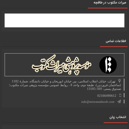
میرات مکتوب در طاقچه
اطلاعات تماس
تهران، خیابان انقلاب اسلامی، بین خیابان ابوریحان و خیابان دانشگاه، شمارۀ 1182
(ساختمان فروردین)، طبقۀ دوم، واحد 8 ، روابط عمومی مؤسسه پژوهی میراث مکتوب؛
صندوق پستی: 569-13185
02166490612
info@mirasmaktoob.com
انتخاب زبان