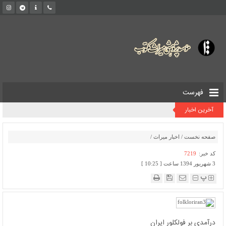
فهرست
آخرین اخبار
صفحه نخست
/
اخبار میراث
/
کد خبر:
7219
3 شهریور 1394 ساعت [ 10:25 ]
پ
درآمدی بر فولکلور ایران