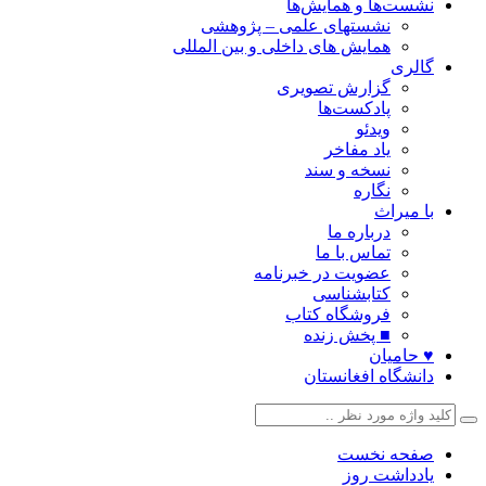
نشست‌ها و همایش‌ها
نشستهای علمی – پژوهشی
همایش های داخلی و بین المللی
گالری
گزارش تصویری
پادکست‌ها
ویدئو
یاد مفاخر
نسخه و سند
نگاره
با میراث
درباره ما
تماس با ما
عضویت در خبرنامه
کتابشناسی
فروشگاه کتاب
■ پخش زنده
♥ حامیان
دانشگاه افغانستان
صفحه نخست
یادداشت روز