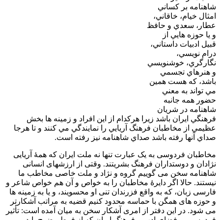
شاهنامه بر كساني
امثال خيام، خاقاني،
عطار، سعدي و حافظ
و يا حوزه هايي از
قبيل ادبيات داستاني،
درام نويسي،
نگارگري، خوشنويسي
و هنرهاي تجسمي
باشد، كه هست همين
مي تواند به معني
حضور همه جانبه
شاهنامه در شريان
فرهنگي ايران باشد زيرا هركدام از اين افراد و زمينه ها بخش
عظيمي از مخاطبان فرهنگ آريايي را نمايندگي مي كنند و تا هرجا
صداي آنها رفته باشد صداي شاهنامه نيز رفته است.
مخاطبان فردوسی به یک عبارت تنها نه ملت ایران که همۀ آریایی
نژادان و دوستداران فرهنگ بشریتند. وقتی از ارزشهای انسانی
شاهنامه سخن می گوییم گروه و نژاد و ملت خاصی مخاطب ما
نیستند. حالا اگر دایرۀ مخاطبان را به خواص و آن هم خواص شاعر و
فارسی زبان، که به واقع فزرندان تنی او محسویند، و یا به زمینه ها
و حوزه های همگن با حماسه محدود کنیم قضیه به مراتب آشکارتر
می شود. در این دفتر از امری آشکار سخن به میان آمده است: تأثیر
فردوسی بر فضای ادب و فرهنگ ایران که از فرط وضوح باید