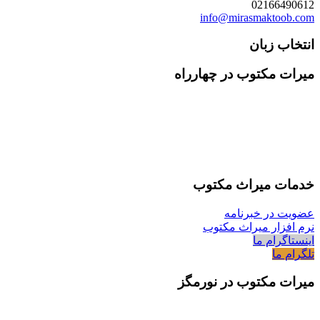
02166490612
info@mirasmaktoob.com
انتخاب زبان
میرات مکتوب در چهارراه
خدمات میراث مکتوب
عضویت در خبرنامه
نرم افزار میراث مکتوب
اینستاگرام ما
تلگرام ما
میرات مکتوب در نورمگز