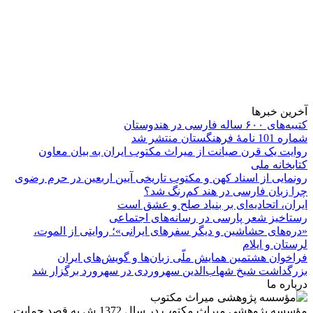
آخرین خبرها
کتیبه‌های ۶۰۰ ساله فارسی در هندوستان
شماره 101 نامۀ فرهنگستان منتشر شد
روایت یک قرن صیانت از میراث مکتوب ایران به بیان معاون
کتابخانه ملی
رونمایی از اسناد کهن و مکتوب تاریخی آیین اربعین در حرم رضوی
چرا زبان فارسی در هند کم‌رنگ شد؟
ایران، اتحادیه‌ای بر بنیاد صلح و عشق است
رستاخیز شعر پارسی در رسانه‌های اجتماعی
«دره‌های حشاشین و دیگر سفرهای ایرانی»؛ روایتی از الموت،
لرستان و ایلام
فراخوان هشتمین همایش ملّی زبان‌ها و گویش‌های ایران
بزرگداشت شیخ شهاب‌الدین سهروردی در سهرورد برگزار شد
درباره ما
مؤسسه پژوهشی میراث مكتوب در سال 1372 ش به قصد حمایت