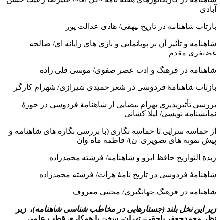
آبادی
بازتاب شاهنامه در تاریخ بیهقی/ هادی عدالت پور
شاهنامه و تأثیر آن بر پویانمایی و بازی های رایانه ای/ صالحه
غضنفری مقدم
شاهنامه در فرهنگ و ادب عصر صفوی/ موسی قلی زاده
بازتاب شاهنامۀ فردوسی در شعر حمیدی شیرازی/ شهرام کارگر
بررسی تأثیرپذیری بهرام بیضایی از شاهنامۀ فردوسی در حوزۀ
نمایشنامه نویسی/ لیلا کشانی
از حماسه سرایی تا حماسه نگاری (با بررسی نگاره های شاهنامه و
پیش نمونه های تصویری آن)/ فاطمه ماه وان
زبدة التواریخ حافظ ابرو و شاهنامه/ فرشته محمدزاده
شاهنامۀ فردوسی در تاریخ نامۀ هرات/ فرشته محمدزاده
شاهنامه در فرهنگ جهانگیری/ مجتبی معروف
زیر این نخل بلند (جستارهایی در مخاطب شناسی شاهنامه)
، زیر
نظر محمدجعفر یاحقی، تهران، سخن با همکاری قطب علمی