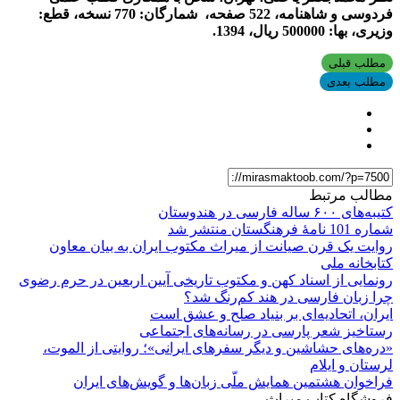
فردوسی و شاهنامه، 522 صفحه، شمارگان: 770 نسخه، قطع:
وزیری، بها: 500000 ریال، 1394.
مطلب قبلی
مطلب بعدی
مطالب مرتبط
کتیبه‌های ۶۰۰ ساله فارسی در هندوستان
شماره 101 نامۀ فرهنگستان منتشر شد
روایت یک قرن صیانت از میراث مکتوب ایران به بیان معاون
کتابخانه ملی
رونمایی از اسناد کهن و مکتوب تاریخی آیین اربعین در حرم رضوی
چرا زبان فارسی در هند کم‌رنگ شد؟
ایران، اتحادیه‌ای بر بنیاد صلح و عشق است
رستاخیز شعر پارسی در رسانه‌های اجتماعی
«دره‌های حشاشین و دیگر سفرهای ایرانی»؛ روایتی از الموت،
لرستان و ایلام
فراخوان هشتمین همایش ملّی زبان‌ها و گویش‌های ایران
فروشگاه کتاب میراث