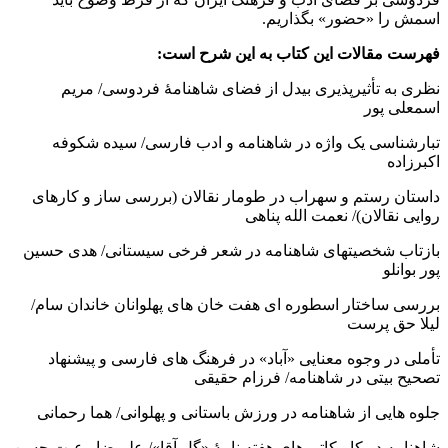
اسمش را «حضور» بگذاریم.
فهرست مقالات این کتاب به این شرح است:
نظری به تأثیرپذیری بیدل از فضای شاهنامۀ فردوسی/ مریم
اسمعلی پور
تبارشناسی یک واژه در شاهنامه و ادب فارسی/ سیده شکوفه
اکبرزاده
داستان رستم و سهراب در طومار نقالان (بررسی ساز و کارهای
روایی نقالان)/ نعمت الله پناهی
بازتاب شخصیتهای شاهنامه در شعر فرخی سیستانی/ هدی حسین
پور بوانلو
بررسی ساختار اسطوره ای هفت خان های پهلوانان خاندان سام/
لیلا حق پرست
تأملی در وجوه معنایی «آباد» در فرهنگ های فارسی و پیشنهاد
تصحیح بیتی در شاهنامه/ فرزام حقیقی
جلوه هایی از شاهنامه در ورزش باستانی و پهلوانی/ هما رحمانی
شاهنامه در کاریکاتورهای هفته نامۀ «گل آقا»/ علیرضا رعیت حسن