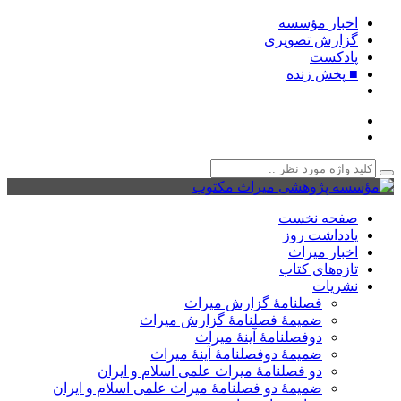
اخبار مؤسسه
گزارش تصویری
پادکست‌
■ پخش زنده
صفحه نخست
یادداشت روز
اخبار میراث
تازه‌های کتاب
نشریات
فصلنامۀ گزارش میراث
ضمیمۀ فصلنامۀ گزارش میراث
دوفصلنامۀ آینۀ میراث
ضمیمۀ دوفصلنامۀ آینۀ میراث
دو فصلنامۀ میراث علمی اسلام و ایران
ضمیمۀ دو فصلنامۀ میراث علمی اسلام و ایران