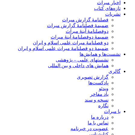
اخبار میراث
تازه‌های کتاب
نشریات
فصلنامۀ گزارش میراث
ضمیمۀ فصلنامۀ گزارش میراث
دوفصلنامۀ آینۀ میراث
ضمیمۀ دوفصلنامۀ آینۀ میراث
دو فصلنامۀ میراث علمی اسلام و ایران
ضمیمۀ دو فصلنامۀ میراث علمی اسلام و ایران
نشست‌ها و همایش‌ها
نشستهای علمی – پژوهشی
همایش های داخلی و بین المللی
گالری
گزارش تصویری
پادکست‌ها
ویدئو
یاد مفاخر
نسخه و سند
نگاره
با میراث
درباره ما
تماس با ما
عضویت در خبرنامه
کتابشناسی