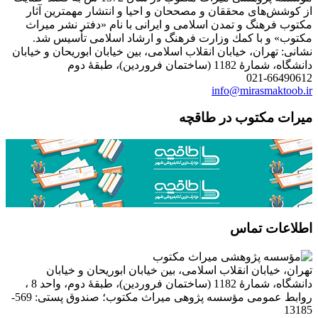
از كوشش‌های محققان و مصححان و احیا و انتشار مهمترین آثار
مكتوب فرهنگ و تمدن اسلامی و ایرانی با نام «دفتر نشر میراث
مكتوب» و با كمك وزارت فرهنگ و ارشاد اسلامی تأسیس شد.
نشانی: تهران، خیابان انقلاب اسلامی، بین خیابان ابوریحان و خیابان
دانشگاه، شمارۀ 1182 (ساختمان فروردین)، طبقۀ دوم
021-66490612
info@mirasmaktoob.ir
میرات مکتوب در طاقچه
اطلاعات تماس
تهران، خیابان انقلاب اسلامی، بین خیابان ابوریحان و خیابان
دانشگاه، شمارۀ 1182 (ساختمان فروردین)، طبقۀ دوم، واحد 8 ،
روابط عمومی مؤسسه پژوهی میراث مکتوب؛ صندوق پستی: 569-
13185