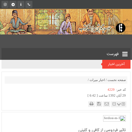
فهرست
آخرین اخبار
صفحه نخست
/
اخبار میراث
/
کد خبر:
4229
29 آبان 1392 ساعت [ 6:42 ]
پ
تاثیر فردوسی از کافی و کلینی