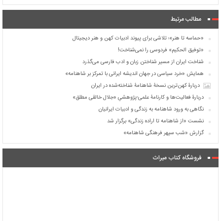
مطالب مرتبط
«حماسه تا هنر»؛ تلاشی برای پیوند ادبیات کهن و هنر دیجیتال
«توفیق الحکیم» فردوسی را نمی‌شناخت!
شناخت ایران از مسیر شناختن زبان و ادب فارسی می‌گذرد
همایش «خرد سیاسی در جهان اندیشه ایرانی با تمرکز بر شاهنامه»
دربارۀ کهن‌ترین نسخۀ شاهنامۀ شناخته‌شده در ایران
دربارۀ فعالیت‌ها و کارنامۀ علمی-پژوهشیِ «جلال خالقی مطلق»
نگاهی به ورود شاهنامه به زندگی و ادبیات ایرانیان
نشست «از شاهنامه تا اراده زندگی» برگزار شد
گزارش «شب سپهر فرهنگی شاهنامه»
فروشگاه کتاب میراث