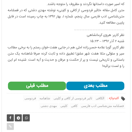
که اسیر صورت داستانها نگردند و مظروف را متوجه باشند.
متن کامل مقاله «تاثیر فردوسی از کافی و کلینی» نوشته مهدی دشتی که در فصلنامه
متن‌شناسی ادب فارسی سال پنجم، شماره ۱، بهار ۱۳۹۲ به چاپ رسیده است در فایل
پایین مطالعه کنید.
…………………………………………………
نظر کاربر: هروی کرمانشاهی
شنبه ۲ آذر ۱۳۹۲ – ۱۵:۲۳
نظر کاربر: گویا علامه حسن‌زاده املی هم در جایی هفت خوان رستم را به برخی مطالب
سیر و سلوکی مثلا هفت شهر عشق! تطبیق داده و ثابت کرده صرفا شاهنامه یک متن
باستانی و تاریخی نیست و پر از حکمت و عرفان و حدیث و آیه است. شنیده ام این
را و لست برائیه!
مطلب بعدی
مطلب قبلی
کلیدواژه :
الكافی
تاثیر فردوسی از كافی و كلینی
شاهنامه
فردوسی
فصلنامه متن‌شناسی ادب فارسی
كافی
كلینی
مهدی دشتی