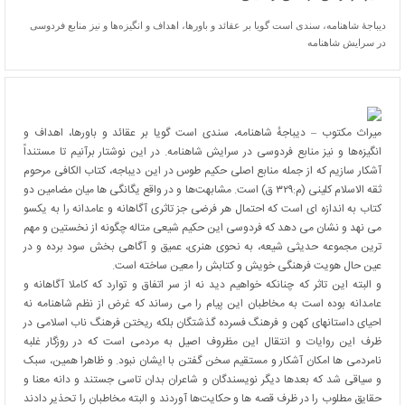
دیباجهٔ شاهنامه، سندی است گویا بر عقائد و باورها، اهداف و انگیزه‌ها و نیز منابع فردوسی
در سرایش شاهنامه
میراث مکتوب – دیباجهٔ شاهنامه، سندی است گویا بر عقائد و باورها، اهداف و
انگیزه‌ها و نیز منابع فردوسی در سرایش شاهنامه. در این نوشتار برآنیم تا مستنداً
آشکار سازیم که از جمله منابع اصلی حکیم طوس در این دیباجه، کتاب الکافی مرحوم
ثقه الاسلام کلینی (م:۳۲۹ ق) است. مشابهت‌ها و در واقع یگانگی ها میان مضامین دو
کتاب به اندازه ای است که احتمال هر فرضی جز تاثری آگاهانه و عامدانه را به یکسو
می نهد و نشان می دهد که فردوسی این حکیم شیعی متاله چگونه از نخستین و مهم
ترین مجموعه حدیثی شیعه، به نحوی هنری، عمیق و آگاهی بخش سود برده و در
عین حال هویت فرهنگی خویش و کتابش را معین ساخته است.
و البته این تاثر که چنانکه خواهیم دید نه از سر اتفاق و توارد که کاملا آگاهانه و
عامدانه بوده است به مخاطبان این پیام را می رساند که غرض از نظم شاهنامه نه
احیای داستانهای کهن و فرهنگ فسرده گذشتگان بلکه ریختن فرهنگ ناب اسلامی در
ظرف این روایات و انتقال این مظروف اصیل به مردمی است که در روزگار غلبه
نامردمی ها امکان آشکار و مستقیم سخن گفتن با ایشان نبود. و ظاهرا همین، سبک
و سیاقی شد که بعدها دیگر نویسندگان و شاعران بدان تاسی جستند و دانه معنا و
حقایق مطلوب را در ظرف قصه ها و حکایت‌ها آوردند و البته مخاطبان را تحذیر دادند