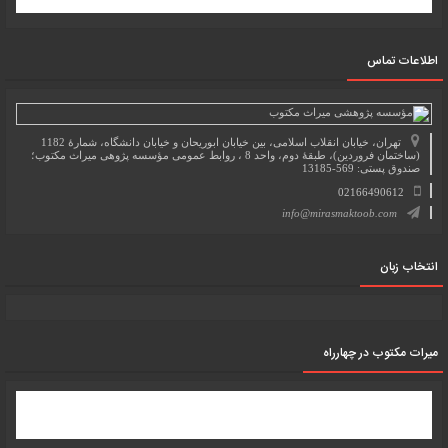
اطلاعات تماس
تهران، خیابان انقلاب اسلامی، بین خیابان ابوریحان و خیابان دانشگاه، شمارۀ 1182
(ساختمان فروردین)، طبقۀ دوم، واحد 8 ، روابط عمومی مؤسسه پژوهی میراث مکتوب؛
صندوق پستی: 569-13185
02166490612
info@mirasmaktoob.com
انتخاب زبان
میرات مکتوب در چهارراه