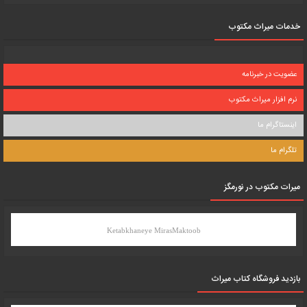
خدمات میراث مکتوب
عضویت در خبرنامه
نرم افزار میراث مکتوب
اینستاگرام ما
تلگرام ما
میرات مکتوب در نورمگز
Ketabkhaneye MirasMaktoob
بازدید فروشگاه کتاب میراث