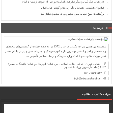
«دره‌های حشاشین و دیگر سفرهای ایرانی»؛ روایتی از الموت، لرستان و ایلام
فراخوان هشتمین همایش ملّی زبان‌ها و گویش‌های ایران
بزرگداشت شیخ شهاب‌الدین سهروردی در سهرورد برگزار شد
درباره ما
مؤسسه پژوهشی میراث مكتوب در سال 1372 ش به قصد حمایت از كوشش‌های محققان
و مصححان و احیا و انتشار مهمترین آثار مكتوب فرهنگ و تمدن اسلامی و ایرانی با نام «دفتر
نشر میراث مكتوب» و با كمك وزارت فرهنگ و ارشاد اسلامی تأسیس شد.
نشانی: تهران، خیابان انقلاب اسلامی، بین خیابان ابوریحان و خیابان دانشگاه، شمارۀ
1182 (ساختمان فروردین)، طبقۀ دوم
021-66490612
info@mirasmaktoob.ir
میرات مکتوب در طاقچه