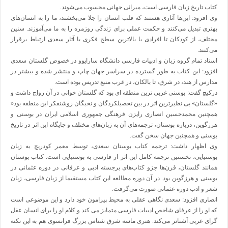
نشستهای علمی – پژوهشی
کتاب تاریخ زبان فارسی است، میراثی جهانی محسوب می
شوند.
همایش های داخلی و بین المللی
وی افزود: این
ها آثاری هستند که قلب انسان را جلا می
بخشند، ما را به انسان
های
گالری
گزارش تصویری
بهتری تبدیل می
کنند و حکمت عملی برای زندگی روزمره را به ما می
آموزند. سنین
پادکست‌ها
مختلف، از کودکان تا افرادی با بالاترین سطح فکری با آثار سعدی ارتباط برقرار
ویدئو
می
کنند.
یاد مفاخر
نسخه و سند
استاد تمام گروه زبان و ادبیات فارسی دانشگاه سارایوو در خصوص گلستان سعدی
نگاره
افزود: این کتاب به طور گسترده در سراسر جهان چاپ و منتشر شده و بیشتر در
با میراث
مدارس از هند، در شرق، تا بالکان، در غرب منبع تدریس بوده است.
درباره ما
درکیچ گفت: بوسنی غربی ترین منطقه ای بود که گلستان خوانی در آن رواج داشت و
تماس با ما
عضویت در خبرنامه
«گلستان» بی نظیرترین اثر در بین تحصیلکردگان و نخبگان روشنفکر این منطقه بود
»
کتابشناسی
همچنین محمدحسین انصاری رایزن فرهنگی جمهوری اسلامی ایران در بوسنی و
فروشگاه کتاب
هرزگوین، درباره بوستان، ترجمه
های آن به زبان
های مختلف و جایگاه این اثر در تاریخ
■ پخش زنده
♥ حامیان
بوسنی و همچنین جهان سخن گفت.
دانشگاه افغانستان
وی اظهار داشت: ترجمه کتاب بوستان سعدی، توسط معمر کودریچ به زبان
فهرست
بوسنیایی، نخستین ترجمه کامل این اثر از فارسی به بوسنیایی است. کتاب بوستان
همانند گلستان، قرن
ها جزو کتاب
های برجسته ادبی و عرفانی در دوره عثمانی در
بوسنی و هرزگوین بود. در آن دوره مطالعه این کتاب مستقیما از زبان فارسی، زبان
شعر و ادب دوره عثمانی صورت می
گرفت.
انصاری افزود: سعدی نگاهی عقلی به محیط پیرامون خود دارد و این موضوعی است
که او را از عرفای شاخص ادبیات فارسی متمایز می کند و کلام او را برای انسان عقل
گرای غربی آشناتر می
کند. هنری ماسه شرق شناس بزرگ فرانسوی هم به این نکته