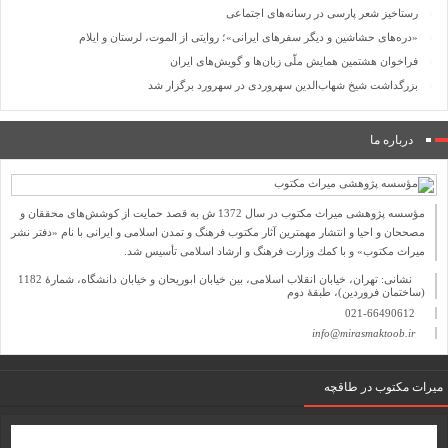
رستاخیز شعر پارسی در رسانه‌های اجتماعی
«دره‌های حشاشین و دیگر سفرهای ایرانی»؛ روایتی از الموت، لرستان و ایلام
فراخوان هشتمین همایش ملّی زبان‌ها و گویش‌های ایران
بزرگداشت شیخ شهاب‌الدین سهروردی در سهرورد برگزار شد
درباره ما
مؤسسه پژوهشی میراث مكتوب در سال 1372 ش به قصد حمایت از كوشش‌های محققان و
مصححان و احیا و انتشار مهمترین آثار مكتوب فرهنگ و تمدن اسلامی و ایرانی با نام «دفتر نشر
میراث مكتوب» و با كمك وزارت فرهنگ و ارشاد اسلامی تأسیس شد.
نشانی: تهران، خیابان انقلاب اسلامی، بین خیابان ابوریحان و خیابان دانشگاه، شمارۀ 1182
(ساختمان فروردین)، طبقۀ دوم
021-66490612
info@mirasmaktoob.ir
میرات مکتوب در طاقچه