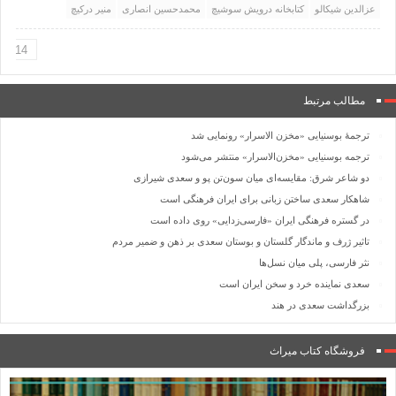
عزالدین شیکالو
کتابخانه درویش سوشیچ
محمدحسین انصاری
منیر درکیچ
مطالب مرتبط
ترجمۀ بوسنیایی «مخزن الاسرار» رونمایی شد
ترجمه بوسنیایی «مخزن‌الاسرار» منتشر می‌شود
دو شاعر شرق: مقایسه‌ای میان سون‌تن پو و سعدی شیرازی
شاهکار سعدی ساختن زبانی برای ایران فرهنگی است
در گستره فرهنگی ایران «فارسی‌زدایی» روی داده است
تاثیر ژرف و ماندگار گلستان و بوستان سعدی بر ذهن و ضمیر مردم
نثر فارسی، پلی میان نسل‌ها
سعدی نماینده خرد و سخن ایران است
بزرگداشت سعدی در هند
فروشگاه کتاب میراث