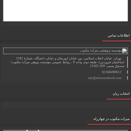
اطلاعات تماس
تهران، خیابان انقلاب اسلامی، بین خیابان ابوریحان و خیابان دانشگاه، شمارۀ 1182
(ساختمان فروردین)، طبقۀ دوم، واحد 8 ، روابط عمومی مؤسسه پژوهی میراث مکتوب؛
صندوق پستی: 569-13185
02166490612
info@mirasmaktoob.com
انتخاب زبان
میرات مکتوب در چهارراه