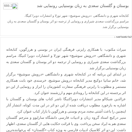
یاد مفاخر
بوستان و گلستان سعدی به زبان بوسنیایی رونمایی شد
نسخه و سند
نگاره
کتابخانه شهری و دانشگاهی «درویش سوشیچ» شهر توزلا و انتشارات دوبرا کنیگا،
با میراث
مراسم بزرگداشت سعدی شیرازی و رونمایی از ترجمه دو اثر بوستان و گلستان سعدی به زبان
درباره ما
تماس با ما
بوسنیایی برگزار شد.
عضویت در خبرنامه
کتابشناسی
فروشگاه کتاب
■ پخش زنده
میراث مکتوب- با همکاری رایزنی فرهنگی ایران در بوسنی و هرزگوین، کتابخانه
♥ حامیان
دانشگاه افغانستان
شهری و دانشگاهی «درویش سوشیچ» شهر توزلا و انتشارات دوبرا کنیگا، مراسم
بزرگداشت سعدی شیرازی و رونمایی از ترجمه دو اثر بوستان و گلستان سعدی به
زبان بوسنیایی برگزار شد.
در ابتدای این برنامه که در کتابخانه شهری و دانشگاهی «درویش سوشیچ» برگزار
صفحه نخست
شد، خانم سانیا دوکیچ مدیر کتابخانه درویش سوشیچ، خرسندی خود بابت همکاری
یادداشت روز
مستمر و مطلوب با رایزنی فرهنگی سفارت کشورمان را ابراز و رونمایی از این دو
اخبار میراث
تازه‌های کتاب
اثر برجسته در این کتابخانه را رویدادی مهم و ارزشمند عنوان کرد
.
نشریات
عزالدین شیکالو مدیر انتشارات دوبراکنیگا ناشر کتاب های بوستان و گلستان با
فصلنامۀ گزارش میراث
اشاره به بازخورد مطلوب دریافت شده از این دو اثر در این مدت کوتاه، انتشار آثار
ضمیمۀ فصلنامۀ گزارش میراث
دوفصلنامۀ آینۀ میراث
اینچنین را باعث آشتی مجدد مردم بوسنی و هرزگوین با بازار کتاب عنوان کرد.
ضمیمۀ دوفصلنامۀ آینۀ میراث
منیر درکیچ استاد گروه زبان و ادبیات فارسی دانشگاه سارایوو و مترجم گلستان
دو فصلنامۀ میراث علمی اسلام و ایران
سعدی هم به ایراد سخن پرداخت. وی با قرائت حکایت هایی از گلستان سعدی، اظهار
ضمیمۀ دو فصلنامۀ میراث علمی اسلام و ایران
نشست‌ها و همایش‌ها
داشت: این دو اثر کلاسیک ادبیات فارسی به ویژه کتاب «گلستان» که پرخواننده
ترین