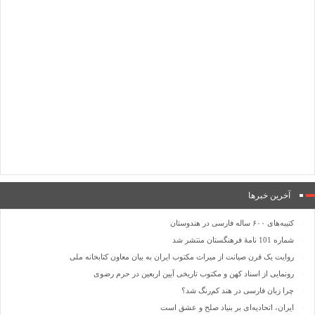
آخرین خبرها
کتیبه‌های ۶۰۰ ساله فارسی در هندوستان
شماره 101 نامۀ فرهنگستان منتشر شد
روایت یک قرن صیانت از میراث مکتوب ایران به بیان معاون کتابخانه ملی
رونمایی از اسناد کهن و مکتوب تاریخی آیین اربعین در حرم رضوی
چرا زبان فارسی در هند کم‌رنگ شد؟
ایران، اتحادیه‌ای بر بنیاد صلح و عشق است