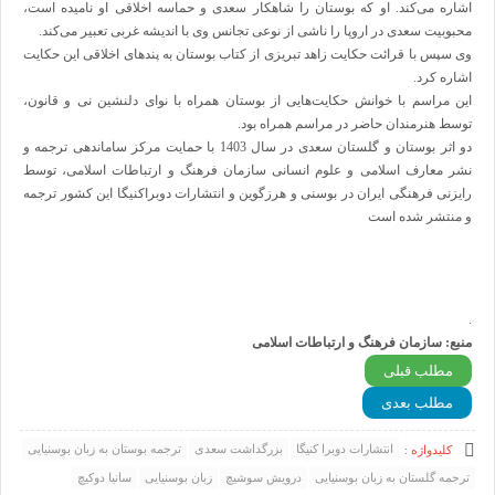
اشاره می
کند. او که بوستان را شاهکار سعدی و حماسه اخلاقی او نامیده است،
محبوبیت سعدی در اروپا را ناشی از نوعی تجانس وی با اندیشه غربی تعبیر می
کند.
وی سپس با قرائت حکایت زاهد تبریزی از کتاب بوستان به پندهای اخلاقی این حکایت
اشاره کرد
.
این مراسم با خوانش حکایت
هایی از بوستان همراه با نوای دلنشین نی و قانون،
توسط هنرمندان حاضر در مراسم همراه بود
.
دو اثر بوستان و گلستان سعدی در سال 1403 با حمایت مرکز ساماندهی ترجمه و
نشر معارف اسلامی و علوم انسانی سازمان فرهنگ و ارتباطات اسلامی، توسط
رایزنی فرهنگی ایران در بوسنی و هرزگوین و انتشارات دوبراکنیگا این کشور ترجمه
و منتشر شده است
.
منبع: سازمان فرهنگ و ارتباطات اسلامی
مطلب قبلی
مطلب بعدی
انتشارات دوبرا کنیگا
بزرگداشت سعدی
ترجمه بوستان به زبان بوسنیایی
کلیدواژه :
ترجمه گلستان به زبان بوسنیایی
درویش سوشیچ
زبان بوسنیایی
سانیا دوکیچ