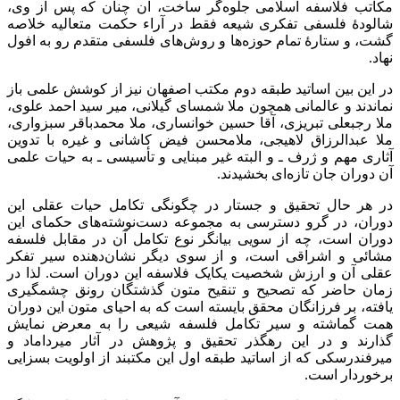
مکاتب فلاسفه اسلامی جلوه‌گر ساخت، آن چنان که پس از وی،
شالودۀ فلسفی تفکری شیعه فقط در آراء حکمت متعالیه خلاصه
گشت، و ستارۀ تمام حوزه‌ها و روش‌های فلسفی متقدم رو به افول
نهاد.
در این بین اساتید طبقه دوم مكتب اصفهان نیز از کوشش علمی باز
نماندند و عالمانی همچون ملا شمسای گیلانی، میر سید احمد علوی،
ملا رجبعلی تبریزی، آقا حسین خوانساری، ملا محمدباقر سبزواری،
ملا عبدالرزاق لاهيجی، ملامحسن فیض کاشانی و غیره با تدوین
آثاری مهم و ژرف ـ و البته غیر مبنایی و تأسیسی ـ به حیات علمی
آن دوران جان تازه‌ای بخشیدند.
در هر حال تحقیق و جستار در چگونگی تکامل حیات عقلی این
دوران، در گرو دسترسی به مجموعه دست‌نوشته‌های حکمای این
دوران است، چه از سویی بیانگر نوع تکامل آن در مقابل فلسفه
مشائی و اشراقی است، و از سوی دیگر نشان‌دهنده سیر تفکر
عقلی آن و ارزش شخصیت یکایک فلاسفه این دوران است. لذا در
زمان حاضر که تصحیح و تنقیح متون گذشتگان رونق چشمگیری
یافته، بر فرزانگان محقق بایسته است که به احیای متون این دوران
همت گماشته و سیر تکامل فلسفه شیعی را به معرض نمایش
گذارند و در این رهگذر تحقیق و پژوهش در آثار میرداماد و
میرفندرسکی که از اساتید طبقه اول این مکتبند از اولویت بسزایی
برخوردار است.