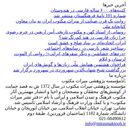
آخرین خبرها
کتیبه‌های ۶۰۰ ساله فارسی در هندوستان
شماره 101 نامۀ فرهنگستان منتشر شد
روایت یک قرن صیانت از میراث مکتوب ایران به بیان معاون
کتابخانه ملی
رونمایی از اسناد کهن و مکتوب تاریخی آیین اربعین در حرم رضوی
چرا زبان فارسی در هند کم‌رنگ شد؟
ایران، اتحادیه‌ای بر بنیاد صلح و عشق است
رستاخیز شعر پارسی در رسانه‌های اجتماعی
«دره‌های حشاشین و دیگر سفرهای ایرانی»؛ روایتی از الموت،
لرستان و ایلام
فراخوان هشتمین همایش ملّی زبان‌ها و گویش‌های ایران
بزرگداشت شیخ شهاب‌الدین سهروردی در سهرورد برگزار شد
درباره ما
مؤسسه پژوهشی میراث مكتوب در سال 1372 ش به قصد حمایت
از كوشش‌های محققان و مصححان و احیا و انتشار مهمترین آثار
مكتوب فرهنگ و تمدن اسلامی و ایرانی با نام «دفتر نشر میراث
مكتوب» و با كمك وزارت فرهنگ و ارشاد اسلامی تأسیس شد.
نشانی: تهران، خیابان انقلاب اسلامی، بین خیابان ابوریحان و خیابان
دانشگاه، شمارۀ 1182 (ساختمان فروردین)، طبقۀ دوم
021-66490612
info@mirasmaktoob.ir