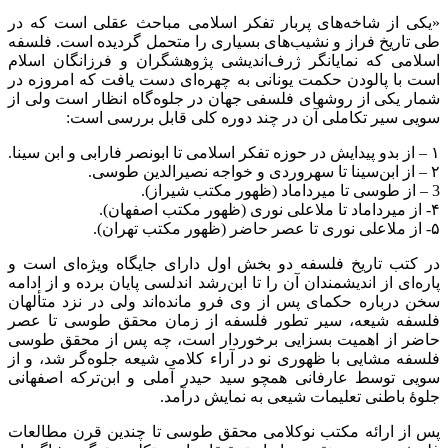
«یکی از شاخه‌های پربار تفکر اسلامی مباحث عقلی است که در
طی تاریخ فراز و نشیب‌های بسیاری را متحمل گردیده است. فلسفه
اسلامی که نمایانگر ژرف‌اندیشی پژوهشگران و فرزانگان اسلام
است با پالودن حکمت یونانی به چهره‌ای دست یافت که امروزه در
شمار یکی از روشهای فلسفی جهان در جلوه‌گاه انظار است ولی از
سویی سیر تکاملی آن در چند دوره کلی قابل بررسی است:
۱ – از بدو پیدایش در حوزه تفکر اسلامی تا ابونصر فارابی و ابن سینا.
۲ – از ابن‌سینا تا سهروردی و خواجه نصیرالدین طوسی.
3 – از طوسی تا میرداماد (ظهور مكتب شيراز).
۴- از میرداماد تا ملاعلی نوری (ظهور مكتب اصفهان).
۵- از ملاعلی نوری تا عصر حاضر (ظهور مكتب تهران).
در کتب تاریخ فلسفه دو بخش اول دارای جایگاه ویژه‌ای است و
پاره‌ای از اندیشمندان آن را تا ابن‌رشد اندلسی پایان برده و از ادامه
سخن درباره حکمای پس از وی فرو مانده‌اند ولی در نزد متألهان
فلسفه شیعه، سیر تطور فلسفه از زمان محقق طوسی تا عصر
حاضر از اهمیت بسزایی برخوردار است، چه پس از محقق طوسی
فلسفه مشایی با ظهوری نو در آراء کلامی شیعه جلوه‌گر شد، و از
سویی توسط عارفانی همچو سید حیدر آملی و ابن‌ترکه اصفهانی
جلوۀ باطنی تعلیمات شیعی به نمایش درآمد.
پس از ارائه مکتب نوکلامی محقق طوسی تا چندین قرن مطالعات