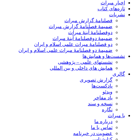
اخبار میراث
تازه‌های کتاب
نشریات
فصلنامۀ گزارش میراث
ضمیمۀ فصلنامۀ گزارش میراث
دوفصلنامۀ آینۀ میراث
ضمیمۀ دوفصلنامۀ آینۀ میراث
دو فصلنامۀ میراث علمی اسلام و ایران
ضمیمۀ دو فصلنامۀ میراث علمی اسلام و ایران
نشست‌ها و همایش‌ها
نشستهای علمی – پژوهشی
همایش های داخلی و بین المللی
گالری
گزارش تصویری
پادکست‌ها
ویدئو
یاد مفاخر
نسخه و سند
نگاره
با میراث
درباره ما
تماس با ما
عضویت در خبرنامه
کتابشناسی