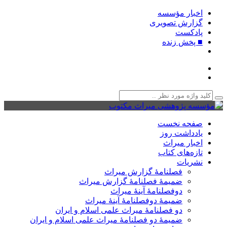
اخبار مؤسسه
گزارش تصویری
پادکست‌
■ پخش زنده
صفحه نخست
یادداشت روز
اخبار میراث
تازه‌های کتاب
نشریات
فصلنامۀ گزارش میراث
ضمیمۀ فصلنامۀ گزارش میراث
دوفصلنامۀ آینۀ میراث
ضمیمۀ دوفصلنامۀ آینۀ میراث
دو فصلنامۀ میراث علمی اسلام و ایران
ضمیمۀ دو فصلنامۀ میراث علمی اسلام و ایران