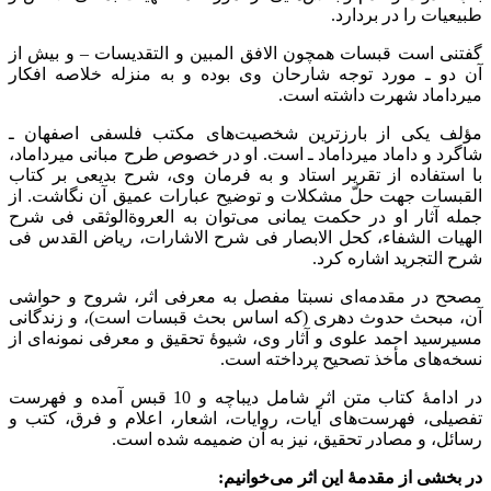
طبیعیات را در بردارد.
گفتنی است قبسات همچون الافق المبین و التقديسات – و بیش از
آن دو ـ مورد توجه شارحان وی بوده و به منزله خلاصه افکار
میرداماد شهرت داشته است.
مؤلف يكى از بارزترين شخصيت‌هاى مكتب فلسفى اصفهان ـ
شاگرد و داماد ميرداماد ـ است. او در خصوص طرح مبانى ميرداماد،
با استفاده از تقرير استاد و به فرمان وى، شرح بديعى بر كتاب
القبسات جهت حلّ مشكلات و توضيح عبارات عميق آن نگاشت. از
جمله آثار او در حکمت یمانی می‌توان به العروة­الوثقى فى شرح
الهيات الشفاء، كحل الابصار فى شرح الاشارات، رياض القدس فى
شرح التجريد اشاره کرد.
مصحح در مقدمه‌ای نسبتا مفصل به معرفی اثر، شروح و حواشی
آن، مبحث حدوث دهری (که اساس بحث قبسات است)، و زندگانی
مسیرسید احمد علوی و آثار وی، شیوۀ تحقیق و معرفی نمونه‌ای از
نسخه‌های مأخذ تصحیح پرداخته است.
در ادامۀ کتاب متن اثر شامل دیباچه و 10 قبس آمده و فهرست
تفصیلی، فهرست‌های آیات، روایات، اشعار، اعلام و فرق، کتب و
رسائل، و مصادر تحقیق، نیز به آن ضمیمه شده است.
در بخشی از مقدمۀ این اثر می‌خوانیم: