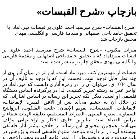
بازچاپ «شرح القبسات»
«شرح القبسات» شرح ميرسيد احمد علوی بر قبسات ميرداماد، با
تحقیق حامد ناجی اصفهانی و مقدمۀ فارسی و انگليسی مهدی
محقق بازچاپ شد.
میراث مکتوب- «شرح القبسات» شرح ميرسيد احمد علوی بر
قبسات ميرداماد که با تحقیق حامد ناجی اصفهانی و مقدمۀ فارسی
و انگليسی مهدی محقق چاپ و منتشر شده است.
قبسات از مهمترین کتب میرداماد است. این اثر در میان آثار وی از
چند نظر قابل توجه است. نخست این که با توجه به تألیف آن در
سال 1034 ق. می‌توان آن را در زمره آثاری دانست که میرداماد در
اواخر عمر به رشته تحریر کشیده، لذا در برگیرنده اساس دستگاه
فلسفی او است. دیگر آنکه تحریر این رساله بر اساس اشاراتی که
در خلال آن به چشم می‌آید پس از الافق المبين، الإيقاظات،
الإيماظات، التقديسات، تقويم الإيمان، خلسة الملكوت، الرواشح
السماوية، سدرة المنتهى، الصراط المستقيم، تعليقة الهيات شفاء و
نبراس الضياء است. بنابراین حاوی افکار و آراء نهایی مؤلف
می‌باشد. همچنین محتوای این رساله بر خلاف بیشتر آثار فلسفی
نویسنده آن، در بر دارنده مباحث متنوع فلسفی است و پژوهش در
باب حدوث و قدم و بخش‌هایی از امور عامه الهیات بمعنى الاخص و