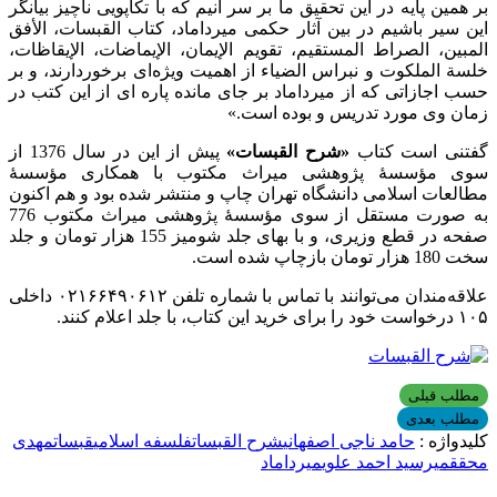
بر همین پایه در این تحقیق ما بر سر آنیم که با تکاپویی ناچیز بیانگر
این سیر باشیم در بین آثار حکمی میرداماد، کتاب القبسات، الأفق
المبين، الصراط المستقيم، تقويم الإيمان، الإيماضات، الإيقاظات،
خلسة الملكوت و نبراس الضیاء از اهمیت ویژه‌ای برخوردارند، و بر
حسب اجازاتی که از میرداماد بر جای مانده پاره ای از این کتب در
زمان وی مورد تدریس و بوده است.»
گفتنی است کتاب
«شرح القبسات»
پیش از این در سال 1376 از
سوی مؤسسۀ پژوهشی میراث مکتوب با همکاری مؤسسۀ
مطالعات اسلامی دانشگاه تهران چاپ و منتشر شده بود و هم اکنون
به صورت مستقل از سوی مؤسسۀ پژوهشی میراث مکتوب 776
صفحه در قطع وزیری، و با بهای جلد شومیز 155 هزار تومان و جلد
سخت 180 هزار تومان بازچاپ شده است.
علاقه‌مندان می‌توانند با تماس با شماره تلفن ۰۲۱۶۶۴۹۰۶۱۲ داخلی
۱۰۵ درخواست خود را برای خرید این کتاب، با جلد اعلام کنند.
مطلب قبلی
مطلب بعدی
کلیدواژه :
حامد ناجی اصفهانی
شرح القبسات
فلسفه اسلامی
قبسات
مهدی
محقق
ميرسيد احمد علوی
میرداماد