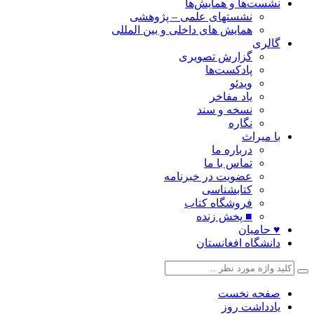
نشست‌ها و همایش‌ها
نشستهای علمی – پژوهشی
همایش های داخلی و بین المللی
گالری
گزارش تصویری
پادکست‌ها
ویدئو
یاد مفاخر
نسخه و سند
نگاره
با میراث
درباره ما
تماس با ما
عضویت در خبرنامه
کتابشناسی
فروشگاه کتاب
■ پخش زنده
♥ حامیان
دانشگاه افغانستان
صفحه نخست
یادداشت روز