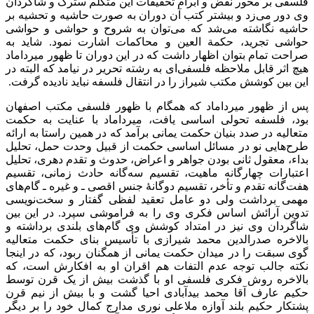
فلسفی بر محور نقض و ابرام تحقیقات این متکلم سترگ و شاگردان
وی دور می‌زد و بیشتر کتب آن دوران به صورت حاشیه و تحشیه بر
حاشیه نگاشته می‌شد که می‌توان به شروح و حواشی و حواشی
حواشی تجرید، حكمة العين و محاکمات اشارت نمود. شاید به
صراحت تمام بتوان اظهار داشت که در این دوران تا ظهور میرداماد
هیچ اثر قابل ملاحظه فلسفی‌ای به رشته تحریر در نیامد که البته در
این بین کوشش مکتب شیراز را در انتقال فلسفه نباید نادیده گرفت.
پس از ظهور میرداماد که همگام با ظهور فلسفی مکتب اصفهان
بود، فلسفه تحولی اساسی یافت، میرداماد با عنایت به حکمت
متعالیه در صدد بنیان حکمت یمانی برآمد که در همین راستا به ارائه
طرح‌هایی نو در مسائل اساسی حکمت از قبيل وحدت حمل، تحليل
بداء، معقول ثانی بودن جواهر و اعراض، حدوث و تقدم دهری، تحلیل
اعتبارات چهارگانه ماهیت، تقسیم سه‌گانه حادث زمانی، تقسیم
هفت‌گانه تقدم و تأخر، تقسیم دوگانۀ جنس اقصی ـ و غیره ـ گام‌های
مهمی برداشت ولی دو عامل تعقید لفظی گفتار و سخت‌نویسی
تدوین آرائش اساس فکری وی را به فراموشی سپرد. در این بین
شاگردان وی نیز در امتداد کوشش وی گام‌های بلندی برداشته و
بالاخره صدرالدین محمد شیرازی با تأسیس بنای حکمت متعالیه
گوی سبقت را در میدان حکمت یمانی از همگنان ربود، که در اینجا
نکته جالب توجه عدم التفات هم اقران او به افکارش است، که
بالاخره روش فکری فلسفی او با گذشت بیش از یک قرن توسط
حکیم عارف آقا محمد بیدآبادی احیا گشت و با بیش از نیم قرن
پشتکار حکیم بلند آوازه ملاعلی نوری مدارج کمال خود را بر دیگر