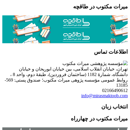
میرات مکتوب در طاقچه
اطلاعات تماس
تهران، خیابان انقلاب اسلامی، بین خیابان ابوریحان و خیابان
دانشگاه، شمارۀ 1182 (ساختمان فروردین)، طبقۀ دوم، واحد 8 ،
روابط عمومی مؤسسه پژوهی میراث مکتوب؛ صندوق پستی: 569-
13185
02166490612
info@mirasmaktoob.com
انتخاب زبان
میرات مکتوب در چهارراه