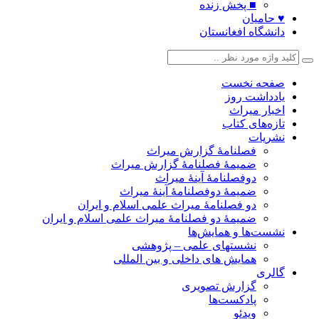
■ پخش زنده
♥ حامیان
دانشگاه افغانستان
صفحه نخست
یادداشت روز
اخبار میراث
تازه‌های کتاب
نشریات
فصلنامۀ گزارش میراث
ضمیمۀ فصلنامۀ گزارش میراث
دوفصلنامۀ آینۀ میراث
ضمیمۀ دوفصلنامۀ آینۀ میراث
دو فصلنامۀ میراث علمی اسلام و ایران
ضمیمۀ دو فصلنامۀ میراث علمی اسلام و ایران
نشست‌ها و همایش‌ها
نشستهای علمی – پژوهشی
همایش های داخلی و بین المللی
گالری
گزارش تصویری
پادکست‌ها
ویدئو