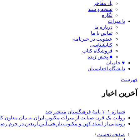
یاد مفاخر
نسخه و سند
نگاره
با میراث
درباره ما
تماس با ما
عضویت در خبرنامه
کتابشناسی
فروشگاه کتاب
■ پخش زنده
♥ حامیان
دانشگاه افغانستان
فهرست
آخرین اخبار
روایت یک قرن صیانت از میراث مکتوب ایران به بیان معاون کتا
رونمایی از اسناد کهن و مکتوب تاریخی آیین اربعین در حرم رض
صفحه نخست
/
اخبار میراث
/