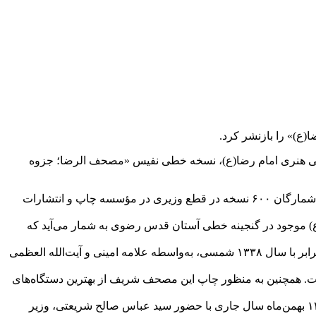
ع)» را بازنشر کرد.
رهنگی هنری امام رضا(ع)، نسخه خطی نفیس «مصحف الرضا؛ جزوه
این مصحف ارزشمند به مدیریت هنری مجید فدائیان و مدیریت اجرایی علی ثابت‌نیا و نویسندگی مهدی صحراگرد، در ۱۰۰ صفحه بیاضی و در شمارگان ۶۰۰ نسخه در قطع وزیری در مؤسسه چاپ و انتشارات
ع) موجود در گنجینه خطی آستان قدس رضوی به شمار می‌آید که
این جزوه قرآنی بر روی ۴۹ برگ از جنس پوست آهو به‌خط کوفی اولیه متعلق به قرن دوم هجری قمری کتابت شده و در سال ۱۳۷۹ قمری برابر با سال ۱۳۳۸ شمسی، به‌واسطه علامه امینی و آیت‌الله العظمی
ست. همچنین به منظور چاپ این مصحف شریف از بهترین دستگاه‌های
گفتنی است، از نسخه قرآنی مصحف الرضا(ع) در آیین پایانی چهل و یکمین دوره مسابقات بین‌المللی قرآن کریم جمهوری اسلامی ایران که ۱۲ بهمن‌ماه سال جاری با حضور سید عباس صالح شریعتی، وزیر