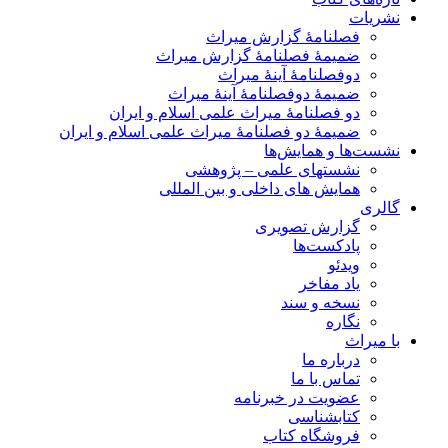
نشریات
فصلنامۀ گزارش میراث
ضمیمۀ فصلنامۀ گزارش میراث
دوفصلنامۀ آینۀ میراث
ضمیمۀ دوفصلنامۀ آینۀ میراث
دو فصلنامۀ میراث علمی اسلام و ایران
ضمیمۀ دو فصلنامۀ میراث علمی اسلام و ایران
نشست‌ها و همایش‌ها
نشستهای علمی – پژوهشی
همایش های داخلی و بین المللی
گالری
گزارش تصویری
پادکست‌ها
ویدئو
یاد مفاخر
نسخه و سند
نگاره
با میراث
درباره ما
تماس با ما
عضویت در خبرنامه
کتابشناسی
فروشگاه کتاب