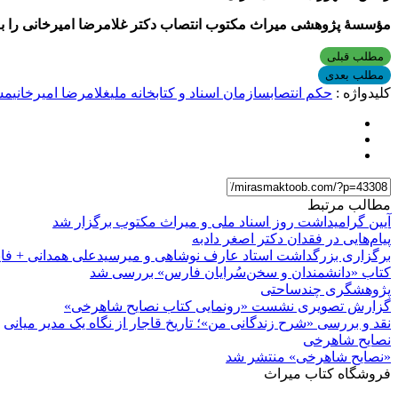
مؤسسۀ پژوهشی میراث مکتوب انتصاب دکتر غلامرضا امیرخانی را به 
مطلب قبلی
مطلب بعدی
کلیدواژه :
حکم انتصاب
سازمان اسناد و کتابخانه ملی
غلامرضا امیرخانی
مس
مطالب مرتبط
آیین گرامیداشت روز اسناد ملی و میراث مکتوب برگزار شد
پیام‌هایی در فقدان دکتر اصغر دادبه
برگزاری بزرگداشت استاد عارف نوشاهی و میرسیدعلی همدانی + فا
کتاب «دانشمندان و سخن‌سُرایان فارس» بررسی شد
پژوهشگری چندساحتی
گزارش تصویری نشست «رونمایی کتاب نصایح شاهرخی»
نقد و بررسی «شرح زندگانی من»؛ تاریخ قاجار از نگاه یک مدیر میانی
نصایح شاهرخی
«نصایح شاهرخی» منتشر شد
فروشگاه کتاب میراث