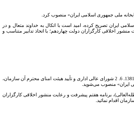
تابخانه ملی جمهوری اسلامی ایران» منصوب کرد.
می ایران تصریح کرده، امید است با اتکال به خداوند متعال و در
شور اخلاقی کارگزاران دولت چهاردهم؛ با اتخاذ تدابیر متناسب و
به استناد تبصره (2) ماده (5) قانون اساسنامه کتابخانه ملی جمهوری اسلامی ایران مصوب 1369. 8. 2 مجلس شورای اسلامی؛ مصوبه مورخ 1381. 6. 2 شورای عالی اداری و تأیید هیئت امنای محترم آن سازمان،
ی ایران» منصوب می‌شوید.
‌العالی)، برنامه هفتم پیشرفت و رعایت منشور اخلاقی کارگزاران
زمان اقدام نمائید.