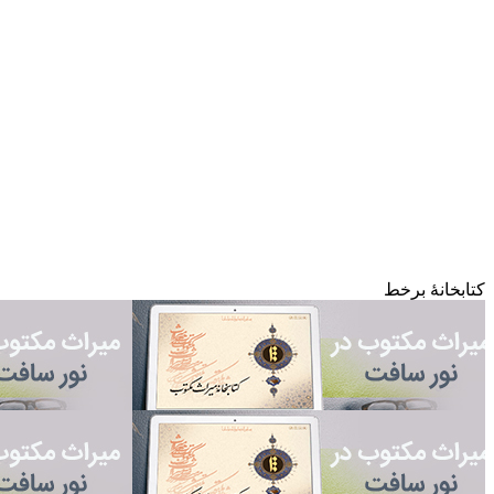
کتابخانۀ برخط