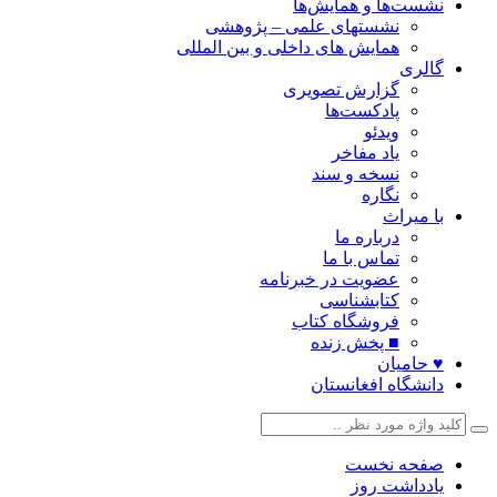
نشست‌ها و همایش‌ها
نشستهای علمی – پژوهشی
همایش های داخلی و بین المللی
گالری
گزارش تصویری
پادکست‌ها
ویدئو
یاد مفاخر
نسخه و سند
نگاره
با میراث
درباره ما
تماس با ما
عضویت در خبرنامه
کتابشناسی
فروشگاه کتاب
■ پخش زنده
♥ حامیان
دانشگاه افغانستان
صفحه نخست
یادداشت روز