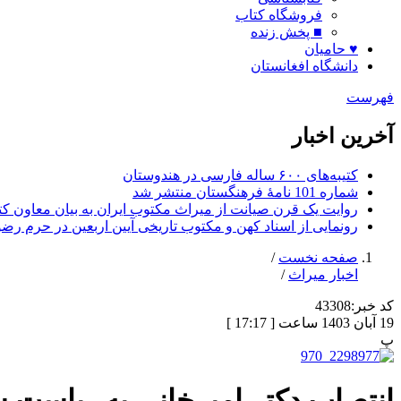
فروشگاه کتاب
■ پخش زنده
♥ حامیان
دانشگاه افغانستان
فهرست
آخرین اخبار
کتیبه‌های ۶۰۰ ساله فارسی در هندوستان
شماره 101 نامۀ فرهنگستان منتشر شد
روایت یک قرن صیانت از میراث مکتوب ایران به بیان معاون کتا
رونمایی از اسناد کهن و مکتوب تاریخی آیین اربعین در حرم رض
صفحه نخست
/
اخبار میراث
/
کد خبر:
43308
19 آبان 1403 ساعت [ 17:17 ]
پ
انتصاب دکتر امیرخانی به ریاست سا