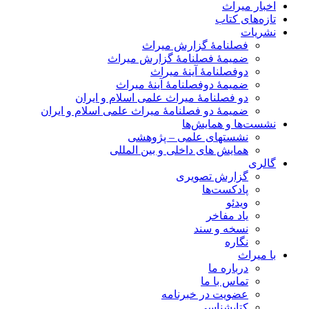
اخبار میراث
تازه‌های کتاب
نشریات
فصلنامۀ گزارش میراث
ضمیمۀ فصلنامۀ گزارش میراث
دوفصلنامۀ آینۀ میراث
ضمیمۀ دوفصلنامۀ آینۀ میراث
دو فصلنامۀ میراث علمی اسلام و ایران
ضمیمۀ دو فصلنامۀ میراث علمی اسلام و ایران
نشست‌ها و همایش‌ها
نشستهای علمی – پژوهشی
همایش های داخلی و بین المللی
گالری
گزارش تصویری
پادکست‌ها
ویدئو
یاد مفاخر
نسخه و سند
نگاره
با میراث
درباره ما
تماس با ما
عضویت در خبرنامه
کتابشناسی