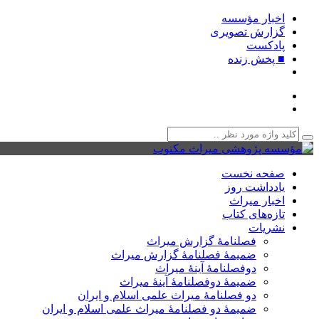
اخبار مؤسسه
گزارش تصویری
پادکست‌
■ پخش زنده
صفحه نخست
یادداشت روز
اخبار میراث
تازه‌های کتاب
نشریات
فصلنامۀ گزارش میراث
ضمیمۀ فصلنامۀ گزارش میراث
دوفصلنامۀ آینۀ میراث
ضمیمۀ دوفصلنامۀ آینۀ میراث
دو فصلنامۀ میراث علمی اسلام و ایران
ضمیمۀ دو فصلنامۀ میراث علمی اسلام و ایران