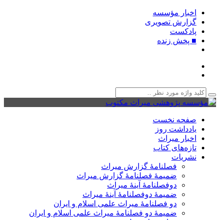
اخبار مؤسسه
گزارش تصویری
پادکست‌
■ پخش زنده
صفحه نخست
یادداشت روز
اخبار میراث
تازه‌های کتاب
نشریات
فصلنامۀ گزارش میراث
ضمیمۀ فصلنامۀ گزارش میراث
دوفصلنامۀ آینۀ میراث
ضمیمۀ دوفصلنامۀ آینۀ میراث
دو فصلنامۀ میراث علمی اسلام و ایران
ضمیمۀ دو فصلنامۀ میراث علمی اسلام و ایران