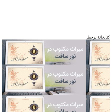
کتابخانۀ برخط