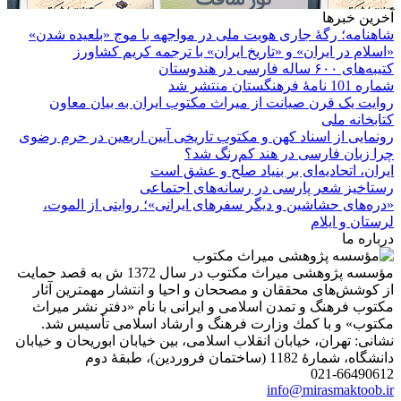
آخرین خبرها
شاهنامه؛ رگۀ جاری هویت ملی در مواجهه با موج «بلعیده شدن»
«اسلام در ایران» و «تاریخ ایران» با ترجمه کریم کشاورز
کتیبه‌های ۶۰۰ ساله فارسی در هندوستان
شماره 101 نامۀ فرهنگستان منتشر شد
روایت یک قرن صیانت از میراث مکتوب ایران به بیان معاون
کتابخانه ملی
رونمایی از اسناد کهن و مکتوب تاریخی آیین اربعین در حرم رضوی
چرا زبان فارسی در هند کم‌رنگ شد؟
ایران، اتحادیه‌ای بر بنیاد صلح و عشق است
رستاخیز شعر پارسی در رسانه‌های اجتماعی
«دره‌های حشاشین و دیگر سفرهای ایرانی»؛ روایتی از الموت،
لرستان و ایلام
درباره ما
مؤسسه پژوهشی میراث مكتوب در سال 1372 ش به قصد حمایت
از كوشش‌های محققان و مصححان و احیا و انتشار مهمترین آثار
مكتوب فرهنگ و تمدن اسلامی و ایرانی با نام «دفتر نشر میراث
مكتوب» و با كمك وزارت فرهنگ و ارشاد اسلامی تأسیس شد.
نشانی: تهران، خیابان انقلاب اسلامی، بین خیابان ابوریحان و خیابان
دانشگاه، شمارۀ 1182 (ساختمان فروردین)، طبقۀ دوم
021-66490612
info@mirasmaktoob.ir