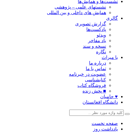
نشست‌ها و همایش‌ها
نشستهای علمی – پژوهشی
همایش های داخلی و بین المللی
گالری
گزارش تصویری
پادکست‌ها
ویدئو
یاد مفاخر
نسخه و سند
نگاره
با میراث
درباره ما
تماس با ما
عضویت در خبرنامه
کتابشناسی
فروشگاه کتاب
■ پخش زنده
♥ حامیان
دانشگاه افغانستان
صفحه نخست
یادداشت روز