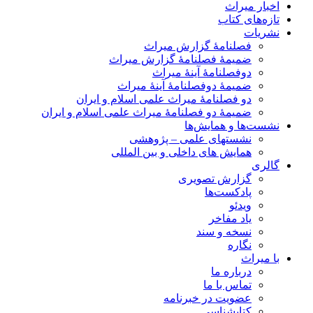
اخبار میراث
تازه‌های کتاب
نشریات
فصلنامۀ گزارش میراث
ضمیمۀ فصلنامۀ گزارش میراث
دوفصلنامۀ آینۀ میراث
ضمیمۀ دوفصلنامۀ آینۀ میراث
دو فصلنامۀ میراث علمی اسلام و ایران
ضمیمۀ دو فصلنامۀ میراث علمی اسلام و ایران
نشست‌ها و همایش‌ها
نشستهای علمی – پژوهشی
همایش های داخلی و بین المللی
گالری
گزارش تصویری
پادکست‌ها
ویدئو
یاد مفاخر
نسخه و سند
نگاره
با میراث
درباره ما
تماس با ما
عضویت در خبرنامه
کتابشناسی