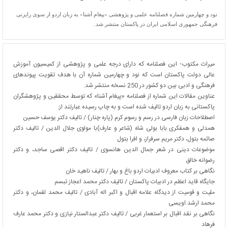
نود و چهارمین شماره فصلنامه علمی و پژوهشی «پیغام آشنا» به زبان اردو از سوی رایزنی
فرهنگی جمهوری اسلامی ایران در پاکستان منتشر شد.
میراث مکتوب- این فصلنامه که دارای درجه علمی و پژوهشی از کمیسیون آموزش
عالی دولت پاکستان است که نود و چهارمین شماره آن با هدف تقویت پیوندهای
فرهنگی و ادبی بین دو کشور در 250 نسخه منتشر شد.
عناوین مقالات این شماره از فصلنامه «پیغام آشنا» که توسط محققین و پژوهشگران
پاکستانی به زبان اردو تالیف شده است و به چاپ رسیده عبارتند از
:
اصطلاحات زبان فارسی در رسم و رسوم کرم (پاره چنار) / تالیف دکتر یوسف حسین
همدلی و همفکری بابا بولی شاه (شاعر و عارف)با مولوی جلال الدین / تالیف دکتر
صائمه بتول، دکتر مریم سرفراز، و افرا بتول
موضوعات دینی در شعر جمال الدین هانسوی / تالیف دکتر اقصی ساجد، و دکتر
رضوانه خالق
نگاهی بر کتاب معروف ادبیات اردو باغ و بهار / تالیف ناهید خان
جایگاه قاید اعظم در ادبیات پاکستان / تالیف دکتر محمد اعجاز تبسم
ملیت و قومیت از دیدگاه علامه اقبال و اکبر اله آبادی / تالیف محمد لقمان، و دکتر
محمد ارشد اویسی
نگاهی بر نقد اقبال بر استعمار غربی / تالیف دکتر عبدالستار نیازی و دکتر محمد عارف
فرهاد