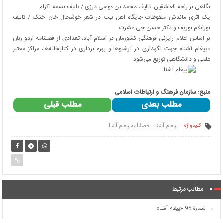
نگاهی بر راحه العاشقین، تالیف محمد بن موسی درزی / تالیف بسمه اکرام
یک اثری ماندش ملفوظات جایگاه اهل بیت در شعر خوشحال خان ختک / تالیف
نورغلام نوریف و دکتر حسن جی عشرت
بر اساس اعلام رایزنی فرهنگی کشورمان در اسلام آباد، تعدادی از فصلنامه اردو زبان
«پیغام آشنا» جهت نگهداری در آرشیوها و بهره برداری در کتابخانه‌ها، مراکز معتبر
علمی و دانشگاهی توزیع می‌شود.
منبع: سازمان فرهنگ و ارتباطات اسلامی
مطلب بعدی
مطلب قبلی
کلیدواژه :
پیغام آشنا
فصلنامه پیغام آشنا
مطالب مرتبط
شمارۀ 95 «پیغام آشنا»