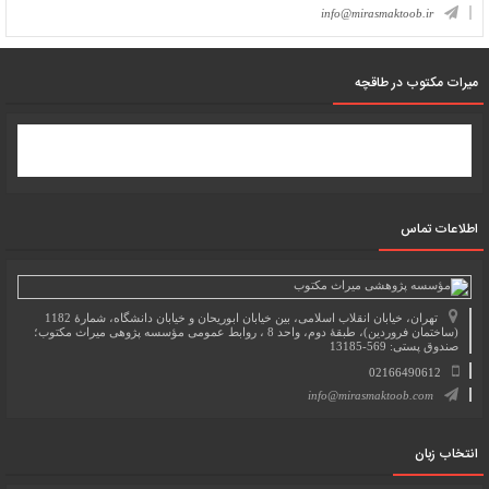
info@mirasmaktoob.ir
میرات مکتوب در طاقچه
اطلاعات تماس
تهران، خیابان انقلاب اسلامی، بین خیابان ابوریحان و خیابان دانشگاه، شمارۀ 1182
(ساختمان فروردین)، طبقۀ دوم، واحد 8 ، روابط عمومی مؤسسه پژوهی میراث مکتوب؛
صندوق پستی: 569-13185
02166490612
info@mirasmaktoob.com
انتخاب زبان