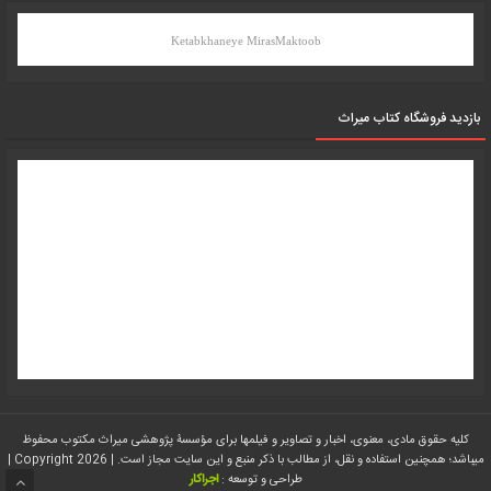
Ketabkhaneye MirasMaktoob
بازدید فروشگاه کتاب میراث
کلیه حقوق مادی، معنوی، اخبار و تصاویر و فیلمها برای مؤسسۀ پژوهشی میراث مکتوب محفوظ
میباشد؛ همچنین استفاده و نقل، از مطالب با ذکر منبع و این سایت مجاز است. | Copyright 2026 |
طراحی و توسعه :
اجراکار