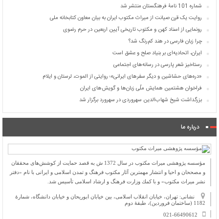
شماره 101 نامۀ فرهنگستان منتشر شد
روایت یک قرن صیانت از میراث مکتوب ایران به بیان معاون کتابخانه ملی
رونمایی از اسناد کهن و مکتوب تاریخی آیین اربعین در حرم رضوی
چرا زبان فارسی در هند کم‌رنگ شد؟
ایران، اتحادیه‌ای بر بنیاد صلح و عشق است
رستاخیز شعر پارسی در رسانه‌های اجتماعی
«دره‌های حشاشین و دیگر سفرهای ایرانی»؛ روایتی از الموت، لرستان و ایلام
فراخوان هشتمین همایش ملّی زبان‌ها و گویش‌های ایران
بزرگداشت شیخ شهاب‌الدین سهروردی در سهرورد برگزار شد
درباره ما
مؤسسه پژوهشی میراث مكتوب در سال 1372 ش به قصد حمایت از كوشش‌های محققان
و مصححان و احیا و انتشار مهمترین آثار مكتوب فرهنگ و تمدن اسلامی و ایرانی با نام «دفتر
نشر میراث مكتوب» و با كمك وزارت فرهنگ و ارشاد اسلامی تأسیس شد.
نشانی: تهران، خیابان انقلاب اسلامی، بین خیابان ابوریحان و خیابان دانشگاه، شمارۀ
1182 (ساختمان فروردین)، طبقۀ دوم
021-66490612