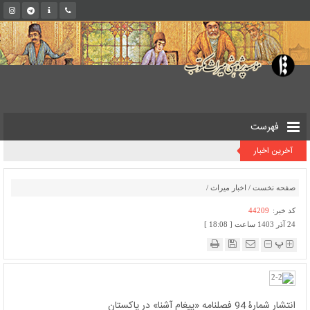
فهرست
آخرین اخبار
صفحه نخست
/
اخبار میراث
/
کد خبر:
44209
24 آذر 1403 ساعت [ 18:08 ]
پ
انتشار شمارۀ 94 فصلنامه «پیغام آشنا» در پاکستان