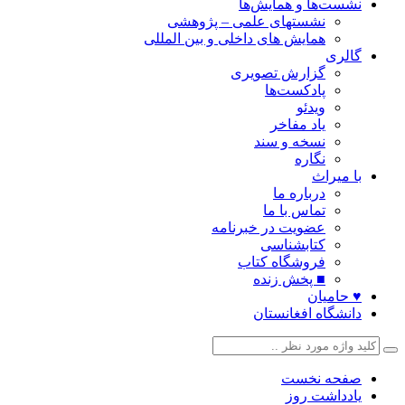
نشست‌ها و همایش‌ها
نشستهای علمی – پژوهشی
همایش های داخلی و بین المللی
گالری
گزارش تصویری
پادکست‌ها
ویدئو
یاد مفاخر
نسخه و سند
نگاره
با میراث
درباره ما
تماس با ما
عضویت در خبرنامه
کتابشناسی
فروشگاه کتاب
■ پخش زنده
♥ حامیان
دانشگاه افغانستان
صفحه نخست
یادداشت روز