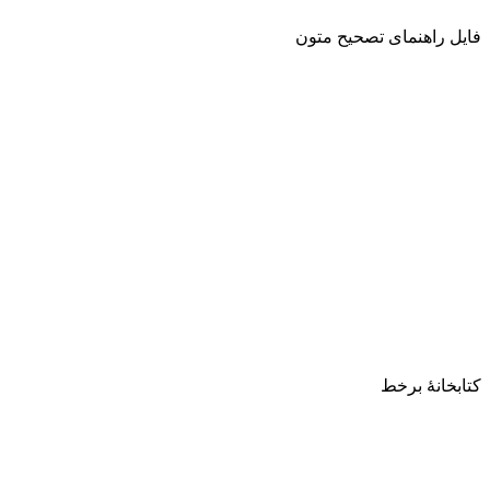
فایل راهنمای تصحیح متون
کتابخانۀ برخط