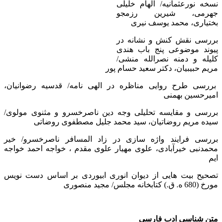
نسخه نورعثمانیه/ الهام خلیلی
جهرمی، شیرین رزمجو
بختیاری، محمد یوسف نیری
بررسی نقش كنش و نشانه در
پیوند موضوعی پنج باب هندی
كلیله و دمنه نصرالله منشی/
مریم حبیبیان، دكتر سعید حسام پور
بررسی طرح روایی مناظره در الهی نامه/ قدسیه رضوانیان،
امیرحسین بهمنی
بررسی و مقایسه تحلیلی وجه دین ناصرخسرو و مثنوی مولوی/
سیده مریم روضاتیان، سید محمد جلیل مصطفوی روضاتی
بررسی فرایند واژه سازی در زاد المسافر ناصرخسرو/ خیر
محمدنبی خیرآبادی، علوی مهیار علوی مقدم ، خواجه احمد خواجه
ایم
تصحیح بیت هایی از دیوان انوری ابیوردی بر اساس دست نویس
مورخ (680 ه. ق.) كتابخانه مجلس/ مجید منصوری
متن شناسی ادب فارسی