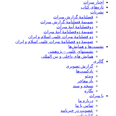
اخبار میراث
تازه‌های کتاب
نشریات
فصلنامۀ گزارش میراث
ضمیمۀ فصلنامۀ گزارش میراث
دوفصلنامۀ آینۀ میراث
ضمیمۀ دوفصلنامۀ آینۀ میراث
دو فصلنامۀ میراث علمی اسلام و ایران
ضمیمۀ دو فصلنامۀ میراث علمی اسلام و ایران
نشست‌ها و همایش‌ها
نشستهای علمی – پژوهشی
همایش های داخلی و بین المللی
گالری
گزارش تصویری
پادکست‌ها
ویدئو
یاد مفاخر
نسخه و سند
نگاره
با میراث
درباره ما
تماس با ما
عضویت در خبرنامه
کتابشناسی