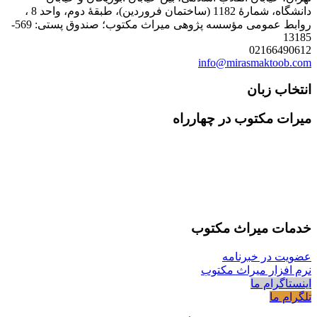
دانشگاه، شمارۀ 1182 (ساختمان فروردین)، طبقۀ دوم، واحد 8 ،
روابط عمومی مؤسسه پژوهی میراث مکتوب؛ صندوق پستی: 569-
13185
02166490612
info@mirasmaktoob.com
انتخاب زبان
میرات مکتوب در چهارراه
خدمات میراث مکتوب
عضویت در خبرنامه
نرم افزار میراث مکتوب
اینستاگرام ما
تلگرام ما