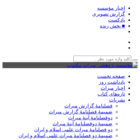
اخبار مؤسسه
گزارش تصویری
پادکست‌
■ پخش زنده
صفحه نخست
یادداشت روز
اخبار میراث
تازه‌های کتاب
نشریات
فصلنامۀ گزارش میراث
ضمیمۀ فصلنامۀ گزارش میراث
دوفصلنامۀ آینۀ میراث
ضمیمۀ دوفصلنامۀ آینۀ میراث
دو فصلنامۀ میراث علمی اسلام و ایران
ضمیمۀ دو فصلنامۀ میراث علمی اسلام و ایران