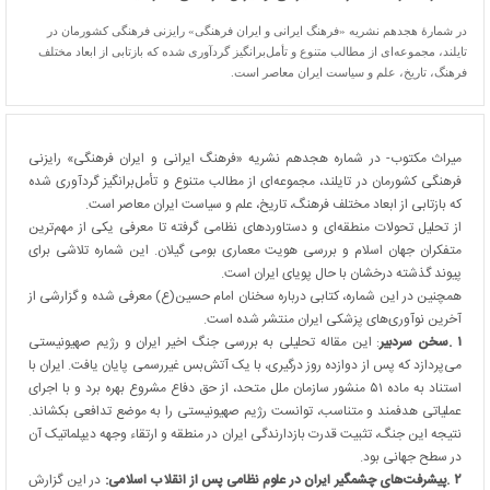
در شمارۀ هجدهم نشریه «فرهنگ ایرانی و ایران فرهنگی» رایزنی فرهنگی کشورمان در
تایلند، مجموعه‌ای از مطالب متنوع و تأمل‌برانگیز گردآوری شده که بازتابی از ابعاد مختلف
فرهنگ، تاریخ، علم و سیاست ایران معاصر است.
میراث مکتوب- در شماره هجدهم نشریه «فرهنگ ایرانی و ایران فرهنگی» رایزنی
فرهنگی کشورمان در تایلند، مجموعه‌ای از مطالب متنوع و تأمل‌برانگیز گردآوری شده
که بازتابی از ابعاد مختلف فرهنگ، تاریخ، علم و سیاست ایران معاصر است.
از تحلیل تحولات منطقه‌ای و دستاوردهای نظامی گرفته تا معرفی یکی از مهم‌ترین
متفکران جهان اسلام و بررسی هویت معماری بومی گیلان. این شماره تلاشی برای
پیوند گذشته درخشان با حال پویای ایران است.
همچنین در این شماره، کتابی درباره سخنان امام حسین(ع) معرفی شده و گزارشی از
آخرین نوآوری‌های پزشکی ایران منتشر شده است
.
۱
.
سخن سردبیر
: این مقاله تحلیلی به بررسی جنگ اخیر ایران و رژیم صهیونیستی
می‌پردازد که پس از دوازده روز درگیری، با یک آتش‌بس غیررسمی پایان یافت. ایران با
استناد به ماده ۵۱ منشور سازمان ملل متحد، از حق دفاع مشروع بهره برد و با اجرای
عملیاتی هدفمند و متناسب، توانست رژیم صهیونیستی را به موضع تدافعی بکشاند.
نتیجه این جنگ، تثبیت قدرت بازدارندگی ایران در منطقه و ارتقاء وجهه دیپلماتیک آن
در سطح جهانی بود
.
۲
.
پیشرفت‌های چشمگیر ایران در علوم نظامی پس از انقلاب اسلامی:
در این گزارش