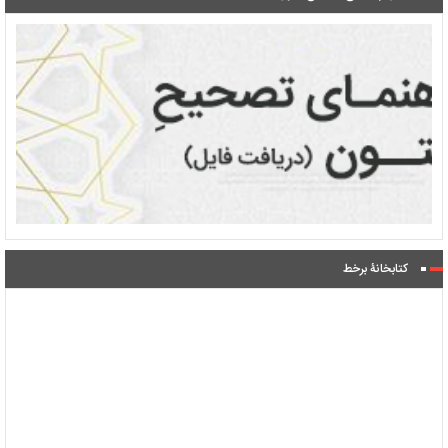
کتابخانۀ برخط