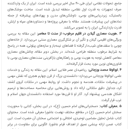
جامع، تحولات نظامی ایران طی ۴۰ سال اخیر بررسی شده است. ایران از یک واردکننده
صرف تجهیزات به قدرت اول نظامی منطقه تبدیل شده است. ساخت موشک‌های
بالستیک، زیردریایی‌های بومی، ناوشکن‌های مدرن و پهپادهای پیشرفته از جمله
نمادهای این پیشرفت هستند. مقاله با معرفی پروژه‌ها و دستاوردهای سپاه و ارتش،
قدرت بازدارندگی ایران را به تصویر می‌کشد
.
۳
.
هویت معماری گیلان در اقلیم مرطوب؛ از سنت تا معاصر:
این مقاله به بررسی
ویژگی‌های اقلیمی گیلان و تأثیر آن بر شکل‌گیری معماری سنتی می‌پردازد. از خانه‌های
چوبی با سقف‌های شیب‌دار گرفته تا فضاهای نیمه‌باز و سازه‌های پیلوتی، همه در پاسخ
به شرایط مرطوب منطقه طراحی شده‌اند. در بخش دوم مقاله، چالش‌های معماری
معاصر، کاهش توجه به هویت بومی و راهکارهای بازآفرینی سنت‌های معماری بومی با
فناوری‌های نوین مورد بحث قرار گرفته‌اند
.
۴
.
ابوالوفا محمد بوزجانی:
ریاضیدان عصر طلایی اسلام: این مقاله به زندگی و خدمات
علمی ابوالوفا بوزجانی می‌پردازد؛ دانشمندی بزرگ از قرن چهارم هجری که نقش مهمی
در پیشرفت مثلثات، هندسه و نجوم داشت. او روابط مهمی در مثلثات کروی کشف
کرد، جداول دقیق مثلثاتی ارائه داد و روش‌هایی برای محاسبه مساحت‌ها و ترسیم
اشکال هندسی پیشنهاد کرد. آثار او تا قرن‌ها مورد استفاده دانشمندان جهان اسلام و
غرب قرار گرفت
.
۵
.
معرفی کتاب:
«سخنرانی‌های امام حسین (ع)» در این بخش، کتابی با محوریت
سخنان امام حسین (ع) در مقاطع مختلف نهضت عاشورا معرفی شده است. محتوای
کتاب شامل تحلیل مضامین توحیدی، اخلاقی و اجتماعی سخنان آن حضرت است. این
کتاب ضمن ارائه بینشی عمیق از اهداف قیام عاشورا، الگویی برای مقاومت در برابر