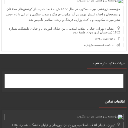
مؤسسه پژوهشی میراث مكتوب در سال 1372 ش به قصد حمایت از كوشش‌های محققان
و مصححان و احیا و انتشار مهمترین آثار مكتوب فرهنگ و تمدن اسلامی و ایرانی با نام «دفتر
نشر میراث مكتوب» و با كمك وزارت فرهنگ و ارشاد اسلامی تأسیس شد.
نشانی: تهران، خیابان انقلاب اسلامی، بین خیابان ابوریحان و خیابان دانشگاه، شمارۀ
1182 (ساختمان فروردین)، طبقۀ دوم
021-66490612
info@mirasmaktoob.ir
میرات مکتوب در طاقچه
اطلاعات تماس
تهران، خیابان انقلاب اسلامی، بین خیابان ابوریحان و خیابان دانشگاه، شمارۀ 1182