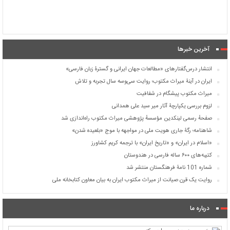
آخرین خبرها
انتشار درس‌گفتارهای «مطالعات جهان ایرانی و گسترۀ زبان فارسی»
ایران در آینۀ میراث مکتوب؛ روایت سی‌وسه سال تجربه و تلاش
میراث مکتوب پیشگام در شفافیت
لزوم بررسی یکپارچۀ آثار میر سید علی همدانی
صفحهٔ رسمی لینکدین مؤسسهٔ پژوهشی میراث مکتوب راه‌اندازی شد
شاهنامه؛ رگۀ جاری هویت ملی در مواجهه با موج «بلعیده شدن»
«اسلام در ایران» و «تاریخ ایران» با ترجمه کریم کشاورز
کتیبه‌های ۶۰۰ ساله فارسی در هندوستان
شماره 101 نامۀ فرهنگستان منتشر شد
روایت یک قرن صیانت از میراث مکتوب ایران به بیان معاون کتابخانه ملی
درباره ما