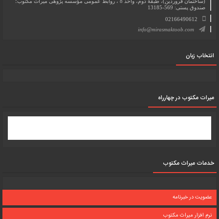
(ساختمان فروردین)، طبقۀ دوم، واحد 8 ، روابط عمومی مؤسسه پژوهی میراث مکتوب؛
صندوق پستی: 569-13185
02166490612
info@mirasmaktoob.com
انتخاب زبان
میرات مکتوب در چهارراه
خدمات میراث مکتوب
عضویت در خبرنامه
نرم افزار میراث مکتوب