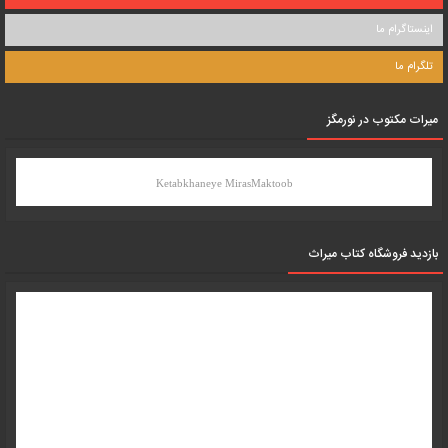
اینستاگرام ما
تلگرام ما
میرات مکتوب در نورمگز
Ketabkhaneye MirasMaktoob
بازدید فروشگاه کتاب میراث