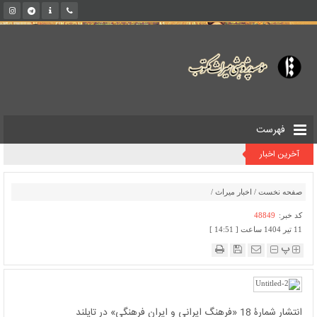
فهرست
آخرین اخبار
صفحه نخست
/
اخبار میراث
/
کد خبر:
48849
11 تیر 1404 ساعت [ 14:51 ]
پ
انتشار شمارۀ 18 «فرهنگ ایرانی و ایران فرهنگی» در تایلند