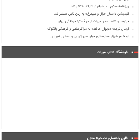
ویژه‌نامه حکیم عمر خیام در تایلند منتشر شد
انیمیشن داستان «زال و سیمرغ» به زبان تایی منتشر شد
فردوسی، شاهنامه و میراث او در گسترۀ فرهنگی ایران
ارسال ترجمه «دیوان حافظ» به مراکز علمی و فرهنگی بانکوک
دو شاعر شرق: مقایسه‌ای میان سون‌تن پو و سعدی شیرازی
فروشگاه کتاب میراث
فایل راهنمای تصحیح متون