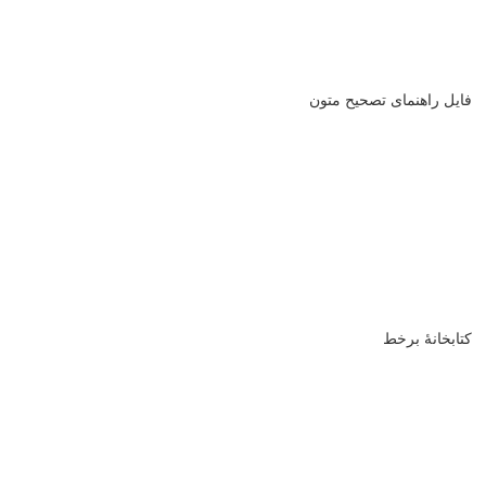
فایل راهنمای تصحیح متون
کتابخانۀ برخط