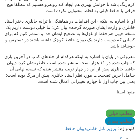
کرم‌رنگ باشد تا خوانش بهتری هم ایجاد کند روبه‌رو هستیم که مطلقا هیچ
فرقی با حافظ قبلی به لحاظ محتوایی نکرده است.
او با اشاره به اینکه «این اقدامات در هماهنگی با ترانه خانلری دختر استاد
خانلری و وارث ایشان صورت گرفته» بیان کرد: ما خیلی دوست داریم یک
نسخه جیبی هم فقط از غزل‌ها به تصحیح ایشان جدا و منتشر کنیم که برای
کسانی که دوست دارند یک دیوان حافظ کوچک داشته باشند در دسترس و
خوشایند باشد.
معروفی در پایان با اشاره به اینکه هرکدام از جلدهای کتاب در آخرین باری
که چاپ شده در ۱۱ هزار نسخه منتشر شده است خاطرنشان کرد: دیوان
حافظ خانلری پیش از این در چهار نوبت منتشر شده که نسخه نهایی آن
شامل آخرین تصحیحات مورد نظر استاد خانلری پیش از مرگ بوده است؛
یعنی بین چاپ اول تا چهارم تغییراتی اعمال شده است.
منبع: ایسنا
مطلب قبلی
مطلب بعدی
کلیدواژه :
پرویز ناتل خانلری
دیوان حافظ