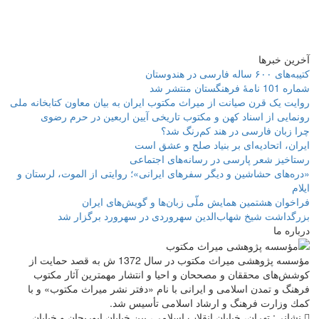
آخرین خبرها
کتیبه‌های ۶۰۰ ساله فارسی در هندوستان
شماره 101 نامۀ فرهنگستان منتشر شد
روایت یک قرن صیانت از میراث مکتوب ایران به بیان معاون کتابخانه ملی
رونمایی از اسناد کهن و مکتوب تاریخی آیین اربعین در حرم رضوی
چرا زبان فارسی در هند کم‌رنگ شد؟
ایران، اتحادیه‌ای بر بنیاد صلح و عشق است
رستاخیز شعر پارسی در رسانه‌های اجتماعی
«دره‌های حشاشین و دیگر سفرهای ایرانی»؛ روایتی از الموت، لرستان و
ایلام
فراخوان هشتمین همایش ملّی زبان‌ها و گویش‌های ایران
بزرگداشت شیخ شهاب‌الدین سهروردی در سهرورد برگزار شد
درباره ما
مؤسسه پژوهشی میراث مكتوب در سال 1372 ش به قصد حمایت از
كوشش‌های محققان و مصححان و احیا و انتشار مهمترین آثار مكتوب
فرهنگ و تمدن اسلامی و ایرانی با نام «دفتر نشر میراث مكتوب» و با
كمك وزارت فرهنگ و ارشاد اسلامی تأسیس شد.
نشانی: تهران، خیابان انقلاب اسلامی، بین خیابان ابوریحان و خیابان