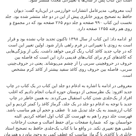
آیت معروفی، مدیرعامل انتشارات خوارزمی در این‌باره گفت: دیوان
حافظ به تصحیح پرویز خانلری پیش از این در دو جلد منتشر شده بود. جلد
نخست این کتاب ۹۹۰ صفحه و جلد دوم ۲۶۵ صفحه بود که در مجموع و
روی هم رفته ۱۲۵۵ صفحه دارد.
او ادامه داد: این کتاب از سال ۱۳۹۸ تاکنون تجدید چاپ نشده بود و قرار
است به زودی با تغییراتی در فرم راهی بازار شود. اولین تغییر این است
که در چاپ جدید کاغذ کتاب رنگ کرمی خواهد داشت. یکی از ویژگی‌هایی
که کاغذهای کرم برای کتاب‌های قدیمی دارد این است که فاصله بین
حروف در حروفچینی سربی را از چشم می‌پوشاند. یعنی در حروف‌چینی
سربی، فاصله‌ بین حروف روی کاغذ سفید بیشتر از کاغذ کرم مشخص
است.
معروفی در ادامه با اشاره به ادغام دو جلد این کتاب در یک کتاب در چاپ
جدید افزود: یک نظرسنجی از دوستان حوزه ادبیات انجام دادیم که اغلب
افراد از یک‌جلدی شدن کتاب استقبال می‌کردند. به همین خاطر در چاپ
جدید با توجه به ادغام دو جلد در یک جلد، گرماژ کاغذ را کمتر کردیم و این
کتاب ارزشمند به یک جلد تبدیل شد تا عطف و حجم آن هم مناسب باشد.
فهرست جلد دوم را هم به فهرست کل کتاب اول اضافه کردیم. البته
حواسمان بود که شمارۀ صفحات برای حفظ اصالت و صحت ارجاعات
علمی هیچ تغییری نکند. در واقع ما با کتاب یک‌جلدی حافظ به تصحیح استاد
خانلری با کاغذی با گرماژ مناسب که عطف کمی به وجود بیاورد و همزمان