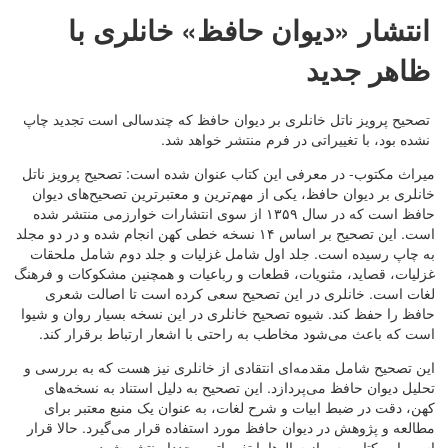
انتشار «دیوان حافظ» خانلری با
ظاهر جدید
تصحیح پرویز ناتل خانلری بر دیوان حافظ که چندسالی است تجدید چاپ
نشده بود، با تغییراتی در فرم منتشر خواهد شد.
میراث مکتوب- در معرفی این کتاب عنوان شده است: تصحیح پرویز ناتل
خانلری بر دیوان حافظ، یکی از مهم‌ترین و معتبرترین تصحیح‌های دیوان
حافظ است که در سال ۱۳۵۹ از سوی انتشارات خوارزمی منتشر شده
است. این تصحیح بر اساس ۱۴ نسخه خطی کهن انجام شده و در دو مجلد
به چاپ رسیده است. جلد اول شامل غزلیات و جلد دوم شامل ملحقات
غزلیات، قصاید، مثنویات، قطعات و رباعیات و همچنین مشکوکات و فرهنگ
لغات است. خانلری در این تصحیح سعی کرده است تا اصالت شعری
حافظ را حفظ کند. شیوه‌ تصحیح خانلری در این نسخه بسیار روان و شیوا
است که باعث می‌شود مخاطب به راحتی با اشعار ارتباط برقرار کند.
این تصحیح شامل مقدمه‌ای انتقادی از خانلری نیز هست که به بررسی و
تحلیل دیوان حافظ می‌پردازد. این تصحیح به دلیل استناد به نسخه‌های
کهن، دقت در ضبط ابیات و شرح لغات، به عنوان یک منبع معتبر برای
مطالعه و پژوهش در دیوان حافظ مورد استفاده قرار می‌گیرد. حالا قرار
است این کتاب پس از سال‌ها با تغییراتی مجددا منتشر شود.