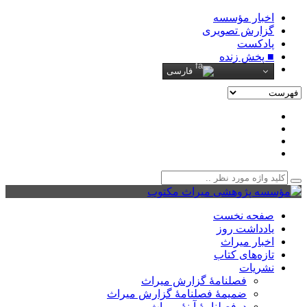
اخبار مؤسسه
گزارش تصویری
پادکست‌
■ پخش زنده
فارسی
صفحه نخست
یادداشت روز
اخبار میراث
تازه‌های کتاب
نشریات
فصلنامۀ گزارش میراث
ضمیمۀ فصلنامۀ گزارش میراث
دوفصلنامۀ آینۀ میراث