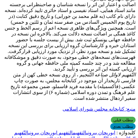
اصالت و اعتبار این اثر را نسخه شناسان و صاحبنظرانی برجسته
مانند استاد همایی، استاد نفیسی و استاد حائری تایید کرده‌اند. نسخه
دارای نام کاتب (به قلم محمد بن جورابی) و تاریخ دقیق کتابت (در
تاریخ یوم الخمیس السادس من صفر سنه ثمان و ثلثین و خمس)
است. همچنین ویژگی‌های ظاهری نسخه اعم از رسم الخط و جنس
کاغذ همگی بر اصالت نسخه دلالت می‌‌کند. بالاخره این نسخه در
حافظه جهانی یونسکو ثبت شد. بیش از بیست جلسه با حضور
استادان خبره و کارشناسان گروه ارزیابی برای بررسی این نسخه
تشکیل شد و نسخه مورد نظر، از نزدیک مورد ارزیابی قرارگرفت.
فهرست‌های نسخه‌های خطی موجود، به صورت دقیق و موشکافانه
مطالعه شد و در چند جلسه کمیته ملی حافظه جهانی و گروه
ارزیابی کمیته این اثر بررسی و تأیید گردید.
التّفهیم لاوائل صناعه التّنجیم
، از روی نسخه خطی کهن از متن
فارسی تاریخدار آن موجود در کتابخانه مجلس، به صورت چاپ
عکسی (فاکسمیله) با مقدمه فرید قاسملو، ضمن مجموعه تاریخ
علم فرهنگ و تمدن دوره اسلامی (شماره ۶) از سوی انتشارات
سفیر اردهال منتشر شده است.
منبع: کتابخانه مجلس شورای اسلامی
مطلب قبلی
مطلب بعدی
کلیدواژه :
ابوریحان بیرونی
التفهیم
التفهیم ابوریحان بیرونی
التّفهیم