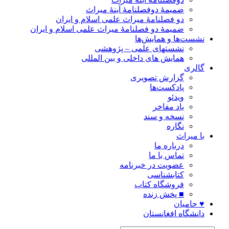
ضمیمۀ دوفصلنامۀ آینۀ میراث
دو فصلنامۀ میراث علمی اسلام و ایران
ضمیمۀ دو فصلنامۀ میراث علمی اسلام و ایران
نشست‌ها و همایش‌ها
نشستهای علمی – پژوهشی
همایش های داخلی و بین المللی
گالری
گزارش تصویری
پادکست‌ها
ویدئو
یاد مفاخر
نسخه و سند
نگاره
با میراث
درباره ما
تماس با ما
عضویت در خبرنامه
کتابشناسی
فروشگاه کتاب
■ پخش زنده
♥ حامیان
دانشگاه افغانستان