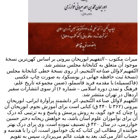
میراث مکتوب –
التفهیم
ابوریحان بیرونی بر اساس کهن‌ترین نسخهٔ
موجود آن متعلق به کتابخانهٔ مجلس منتشر شد.
التّفهیم لاوائل صناعه التّنجیم
، از روی نسخهٔ خطی کتابخانهٔ مجلس
(نسخهٔ ثبت حافظه جهانی در یونسکو)، به صورت چاپ عکسی
(فاکسمیله) با مقدمه فرید قاسملو، (ضمن مجموعه تاریخ علم،
فرهنگ و تمدن دوره اسلامی – شماره ۶) از سوی انتشارات سفیر
اردهال در تهران منتشر شد.
التّفهیم لاوائل صناعه التّنجیم، اثر دانشمند پرآوازهٔ ایرانی، ابوریحان
بیرونی (۳۶۲ تا ۴۴۰ ق) کتابی است برای آموزش نجوم. ابوریحان آن
را چنان که خود گوید، به روش پرسش و پاسخ و به ترتیبی که درک
آن برای نوآموزان علوم آسان باشد، به خواهش ریحانه دختر حسین
خوارزمی، در سال ۴۲۰ ق تصنیف نموده است. وی برای درک بهتر
خواننده از مطالب این کتاب که یک خودآموز است، آن را با هندسه و
حساب آغاز می‌کند، بعد به هیئت عالم می‌پردازد، سپس به تقویم