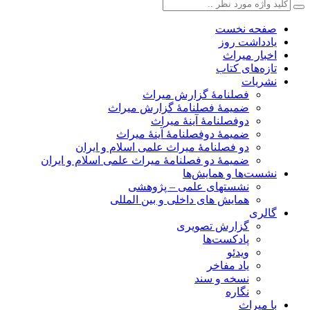
صفحه نخست
یادداشت روز
اخبار میراث
تازه‌های کتاب
نشریات
فصلنامۀ گزارش میراث
ضمیمۀ فصلنامۀ گزارش میراث
دوفصلنامۀ آینۀ میراث
ضمیمۀ دوفصلنامۀ آینۀ میراث
دو فصلنامۀ میراث علمی اسلام و ایران
ضمیمۀ دو فصلنامۀ میراث علمی اسلام و ایران
نشست‌ها و همایش‌ها
نشستهای علمی – پژوهشی
همایش های داخلی و بین المللی
گالری
گزارش تصویری
پادکست‌ها
ویدئو
یاد مفاخر
نسخه و سند
نگاره
با میراث