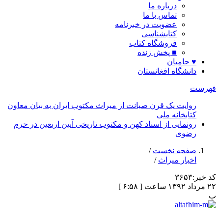
درباره ما
تماس با ما
عضویت در خبرنامه
کتابشناسی
فروشگاه کتاب
■ پخش زنده
♥ حامیان
دانشگاه افغانستان
فهرست
روایت یک قرن صیانت از میراث مکتوب ایران به بیان معاون
کتابخانه ملی
رونمایی از اسناد کهن و مکتوب تاریخی آیین اربعین در حرم
رضوی
صفحه نخست
/
اخبار میراث
/
کد خبر:
۳۶۵۳
۲۲ مرداد ۱۳۹۲ ساعت [ ۶:۵۸ ]
پ