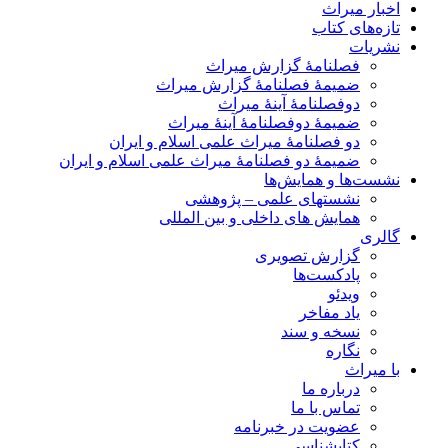
اخبار میراث
تازه‌های کتاب
نشریات
فصلنامۀ گزارش میراث
ضمیمۀ فصلنامۀ گزارش میراث
دوفصلنامۀ آینۀ میراث
ضمیمۀ دوفصلنامۀ آینۀ میراث
دو فصلنامۀ میراث علمی اسلام و ایران
ضمیمۀ دو فصلنامۀ میراث علمی اسلام و ایران
نشست‌ها و همایش‌ها
نشستهای علمی – پژوهشی
همایش های داخلی و بین المللی
گالری
گزارش تصویری
پادکست‌ها
ویدئو
یاد مفاخر
نسخه و سند
نگاره
با میراث
درباره ما
تماس با ما
عضویت در خبرنامه
کتابشناسی