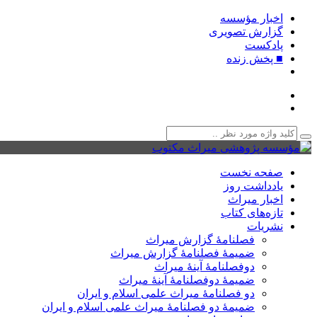
اخبار مؤسسه
گزارش تصویری
پادکست‌
■ پخش زنده
صفحه نخست
یادداشت روز
اخبار میراث
تازه‌های کتاب
نشریات
فصلنامۀ گزارش میراث
ضمیمۀ فصلنامۀ گزارش میراث
دوفصلنامۀ آینۀ میراث
ضمیمۀ دوفصلنامۀ آینۀ میراث
دو فصلنامۀ میراث علمی اسلام و ایران
ضمیمۀ دو فصلنامۀ میراث علمی اسلام و ایران