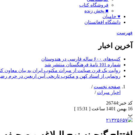
فروشگاه کتاب
■ پخش زنده
♥ حامیان
دانشگاه افغانستان
فهرست
آخرین اخبار
کتیبه‌های ۶۰۰ ساله فارسی در هندوستان
شماره 101 نامۀ فرهنگستان منتشر شد
روایت یک قرن صیانت از میراث مکتوب ایران به بیان معاون کتا
رونمایی از اسناد کهن و مکتوب تاریخی آیین اربعین در حرم رض
صفحه نخست
/
اخبار میراث
/
کد خبر:
26744
16 بهمن 1401 ساعت [ 15:31 ]
پ