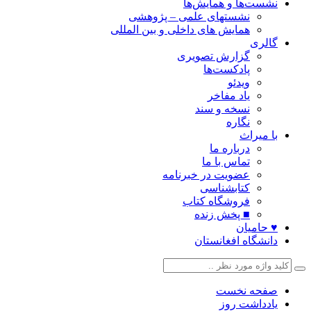
نشست‌ها و همایش‌ها
نشستهای علمی – پژوهشی
همایش های داخلی و بین المللی
گالری
گزارش تصویری
پادکست‌ها
ویدئو
یاد مفاخر
نسخه و سند
نگاره
با میراث
درباره ما
تماس با ما
عضویت در خبرنامه
کتابشناسی
فروشگاه کتاب
■ پخش زنده
♥ حامیان
دانشگاه افغانستان
صفحه نخست
یادداشت روز