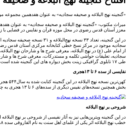
افتتاح گنجینه نهج البلاغه و صحیف
«گنجینه نهج البلاغه و صحیفه سجادیه» به عنوان هفدهمین مجموعه م
معزز آستان قدس رضوی در محل موزه قرآن و نفایس در فضایی با زیربنای۴۰۳ متر مربع افت
از امام علی (ع) در نهج البلاغه، معرفی شرح ها و شارحان نهج البلا
سجادیه، تعلیقات حواشی تکلمه و مستدرکات، معرفی شرح ها و شارحا
طی ۱۷ تابلوی گرافیکی زینت بخش دیواره های این گنجینه شده است.
نفایسی از سده ۶ تا ۱۳هجری
بخش همچنین نسخه‌های نفیس دیگری از سده‌های ۶ تا ۱۳ هجری به چشم می‌خورد که به صورت اهدا و یا خریداری به این مجموعه عظیم افزوده شده است.
شروحی بر نهج البلاغه
خطب نهج البلاغه اثر یکی از علمای اهل سنت به نام الفاروقی سده ۸، مصباح السالکین مشهورترین شرح نهج البلاغه در سده هفتم هجری و شرح نهج البلاغه اثر ابن ابی الحدید کتابت شده در سده ۸ اشاره کرد.