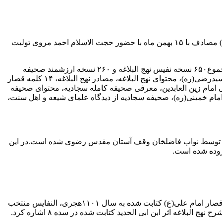
میراث مکتوب- «گنجینه نهج البلاغه و صحیفه سجادیه» به عنوان هفدهمین مجموعه موزه آستان قدس رضوى در سالروز ولادت امام علی (ع) مصادف با ۱۵ بهمن ماه با حضور حجت الاسلام احمد مروی تولیت
در این گنجینه، تعداد ۳۳ نسخه نهج‌البلاغه و ۳۱ نسخه صحیفه سجادیه از نفیس‌ترین آثار موجود در گنجینه رضوی گردآوری شده است که از مجموع۶۵۰ نسخه نفیس نهج البلاغه و ۲۶۰ نسخه ارزشمند صحیفه
سجادیه موجود در مرکز نسخ خطی کتابخانه مرکزی آستان قدس رضوی منتخب شده‌اند.معرفی امام علی (ع)، معرفی نهج البلاغه، معرفی سیدرضی(ره)، محتوای نهج البلاغه، مصادر نهج البلاغه، ۱۴ کلمه قصار
رفی امام زین العابدین، معرفی صحیفه کامله سجادیه، محتوای صحیفه
مام خمینی(ره)، صحیفه سجادیه از دیدگاه علمای شیعه و اهل سنت،
هن‌ترین نسخه نهج البلاغه در این گنجینه کتابت شده به سال۵۴۴ هجری قمری توسط محمد بن محمد بن احمدالنقیب است که به سال ۱۰۶۱ توسط نواب فاضلخان وقف آستان مقدس رضوی شده است.در این
در این گنجینه ویترین‌هایی نیز به آثار نفیسی از شروحی بر نهج البلاغه اختصاص یافته است که از آن جمله می‌توان به ترجمه منظوم صدکلمه قصار امام علی(ع) کتابت شده به سال ۱۱۰۱هجری، النفایس منتخب