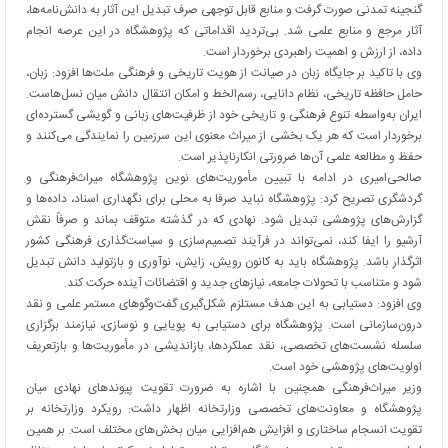
گنجینه تمدنی صورت گرفت و منابع قابل توجهی صرف تبدیل این آثار به دانش‌نامه‌ها،
آثار مرجع و منابع علمی شد. بی‌تردید اقداماتی که پژوهشگاه در این عرصه انجام
داده، از ارزش و اهمیت راهبردی برخوردار است.
وی با تاکید بر جایگاه زبان در صیانت از هویت تاریخی و فرهنگی ملت‌ها افزود: زبان،
حامل حافظه تاریخی، نظام دانایی، رسم‌الخط و امکان انتقال دانش میان نسل‌هاست.
ایران به‌واسطه تنوع فرهنگی و تاریخی خود از ظرفیت‌های زبانی و گویشی گسترده‌ای
برخوردار است که هر یک بخشی از میراث معنوی این سرزمین را نمایندگی می‌کنند و
حفظ و مطالعه علمی آن‌ها ضرورتی انکارناپذیر است.
صالحی‌امیری در ادامه با تبیین مأموریت‌های نوین پژوهشگاه میراث‌فرهنگی و
گردشگری تصریح کرد: پژوهشگاه نباید صرفا به محلی برای نگهداری اسناد، داده‌ها و
گزارش‌های پژوهشی تبدیل شود. نهادی که در گذشته متوقف بماند و صرفاً نقش
آرشیو را ایفا کند، نمی‌تواند در فرآیند تصمیم‌سازی و سیاست‌گذاری فرهنگی کشور
اثرگذار باشد. پژوهشگاه باید به کانون رویش، زایش، نوآوری و بازتولید دانش تبدیل
شود و متناسب با تحولات جامعه، نیازهای جدید و اقتضائات آینده حرکت کند.
وی افزود: دستیابی به این هدف مستلزم شکل‌گیری گفت‌وگوهای مستمر علمی و نقد
درون‌سازمانی است. پژوهشگاه برای دستیابی به پویایی و نوسازی، نیازمند برگزاری
سلسله نشست‌های تخصصی، نقد عملکردها، بازاندیشی در مأموریت‌ها و بازتعریف
اولویت‌های پژوهشی خود است.
وزیر میراث‌فرهنگی همچنین با اشاره به ضرورت تقویت پیوندهای نهادی میان
پژوهشگاه و معاونت‌های تخصصی وزارتخانه اظهار داشت: رویکرد وزارتخانه بر
تقویت انسجام ساختاری و افزایش هم‌افزایی میان بخش‌های مختلف است. بر همین