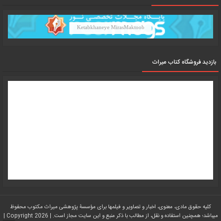
Ketabkhaneye MirasMaktoob
بازدید فروشگاه کتاب میراث
کلیه حقوق مادی، معنوی، اخبار و تصاویر و فیلمها برای مؤسسۀ پژوهشی میراث مکتوب محفوظ
میباشد؛ همچنین استفاده و نقل، از مطالب با ذکر منبع و این سایت مجاز است. | Copyright 2026 |