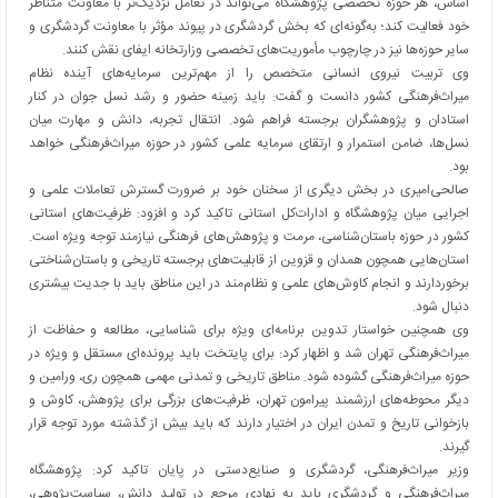
اساس، هر حوزه تخصصی پژوهشگاه می‌تواند در تعامل نزدیک‌تر با معاونت متناظر
خود فعالیت کند؛ به‌گونه‌ای که بخش گردشگری در پیوند مؤثر با معاونت گردشگری و
سایر حوزه‌ها نیز در چارچوب مأموریت‌های تخصصی وزارتخانه ایفای نقش کنند.
وی تربیت نیروی انسانی متخصص را از مهم‌ترین سرمایه‌های آینده نظام
میراث‌فرهنگی کشور دانست و گفت: باید زمینه حضور و رشد نسل جوان در کنار
استادان و پژوهشگران برجسته فراهم شود. انتقال تجربه، دانش و مهارت میان
نسل‌ها، ضامن استمرار و ارتقای سرمایه علمی کشور در حوزه میراث‌فرهنگی خواهد
بود.
صالحی‌امیری در بخش دیگری از سخنان خود بر ضرورت گسترش تعاملات علمی و
اجرایی میان پژوهشگاه و ادارات‌کل استانی تاکید کرد و افزود: ظرفیت‌های استانی
کشور در حوزه باستان‌شناسی، مرمت و پژوهش‌های فرهنگی نیازمند توجه ویژه است.
استان‌هایی همچون همدان و قزوین از قابلیت‌های برجسته تاریخی و باستان‌شناختی
برخوردارند و انجام کاوش‌های علمی و نظام‌مند در این مناطق باید با جدیت بیشتری
دنبال شود.
وی همچنین خواستار تدوین برنامه‌ای ویژه برای شناسایی، مطالعه و حفاظت از
میراث‌فرهنگی تهران شد و اظهار کرد: برای پایتخت باید پرونده‌ای مستقل و ویژه در
حوزه میراث‌فرهنگی گشوده شود. مناطق تاریخی و تمدنی مهمی همچون ری، ورامین و
دیگر محوطه‌های ارزشمند پیرامون تهران، ظرفیت‌های بزرگی برای پژوهش، کاوش و
بازخوانی تاریخ و تمدن ایران در اختیار دارند که باید بیش از گذشته مورد توجه قرار
گیرند.
وزیر میراث‌فرهنگی، گردشگری و صنایع‌دستی در پایان تاکید کرد: پژوهشگاه
میراث‌فرهنگی و گردشگری باید به نهادی مرجع در تولید دانش، سیاست‌پژوهی،