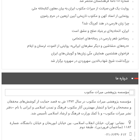
شماره ۱۰۱ نامۀ فرهنگستان منتشر شد
روایت یک قرن صیانت از میراث مکتوب ایران به بیان معاون کتابخانه ملی
رونمایی از اسناد کهن و مکتوب تاریخی آیین اربعین در حرم رضوی
چرا زبان فارسی در هند کم‌رنگ شد؟
ایران، اتحادیه‌ای بر بنیاد صلح و عشق است
رستاخیز شعر پارسی در رسانه‌های اجتماعی
«دره‌های حشاشین و دیگر سفرهای ایرانی»؛ روایتی از الموت، لرستان و ایلام
فراخوان هشتمین همایش ملّی زبان‌ها و گویش‌های ایران
بزرگداشت شیخ شهاب‌الدین سهروردی در سهرورد برگزار شد
درباره ما
مؤسسه پژوهشی میراث مكتوب در سال ۱۳۷۲ ش به قصد حمایت از كوشش‌های محققان
و مصححان و احیا و انتشار مهمترین آثار مكتوب فرهنگ و تمدن اسلامی و ایرانی با نام «دفتر
نشر میراث مكتوب» و با كمك وزارت فرهنگ و ارشاد اسلامی تأسیس شد.
نشانی: تهران، خیابان انقلاب اسلامی، بین خیابان ابوریحان و خیابان دانشگاه، شمارۀ
۱۱۸۲ (ساختمان فروردین)، طبقۀ دوم
۰۲۱-۶۶۴۹۰۶۱۲