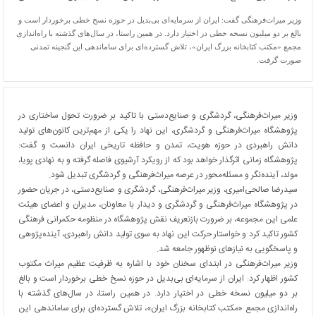
وزیر میراث‌فرهنگی گفت: ایران از سرمایه‌ای بی‌بدیل در حوزه نسخ خطی برخوردار است و
بالغ بر دو میلیون نسخه خطی در اختیار دارد. در همین راستا، در سال‌های گذشته با راه‌اندازی
مجمع «مکتب کتابخانه بزرگ ایران»، تلاش گسترده‌ای برای ساماندهی این گنجینه تمدنی
صورت گرفت.
وزیر میراث‌فرهنگی، گردشگری و صنایع‌دستی با تاکید بر ضرورت تحول ساختاری در
پژوهشگاه میراث‌فرهنگی و گردشگری، این نهاد را یکی از مهم‌ترین کانون‌های تولید
دانش راهبردی در حوزه هویت، تمدن و حافظه تاریخی ایران دانست و گفت:
پژوهشگاه زمانی اثرگذار خواهد بود که از رویکرد آرشیوی فاصله گرفته و به نهادی پویا،
مولد، آینده‌نگر و مسئله‌محور در عرصه میراث‌فرهنگی و گردشگری تبدیل شود.
سیدرضا صالحی‌امیری، وزیر میراث‌فرهنگی، گردشگری و صنایع‌دستی، در جریان حضور
در پژوهشگاه میراث‌فرهنگی و گردشگری و دیدار با معاونان، مدیران و اعضای هیئت
علمی این مجموعه، بر ضرورت بازتعریف نقش پژوهشگاه در منظومه حکمرانی فرهنگی
کشور تاکید کرد و خواستار حرکت این نهاد به سوی تولید دانش راهبردی، آینده‌پژوهی
و پاسخگویی به نیازهای نوظهور جامعه شد.
وزیر میراث‌فرهنگی در ابتدای سخنان خود با اشاره به ظرفیت عظیم میراث مکتوب
کشور اظهار کرد: ایران از سرمایه‌ای بی‌بدیل در حوزه نسخ خطی برخوردار است و بالغ
بر دو میلیون نسخه خطی در اختیار دارد. در همین راستا، در سال‌های گذشته با
راه‌اندازی مجمع «مکتب کتابخانه بزرگ ایران»، تلاش گسترده‌ای برای ساماندهی این