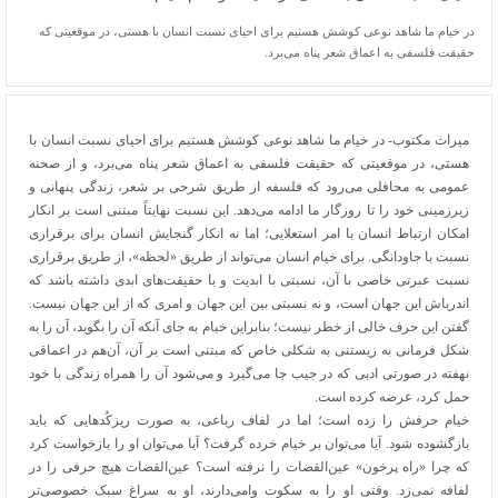
در خیام ما شاهد نوعی کوشش هستیم برای احیای نسبت انسان با هستی، در موقعیتی که
حقیقت فلسفی به اعماق شعر پناه می‌برد.
میراث مکتوب- در خیام ما شاهد نوعی کوشش هستیم برای احیای نسبت انسان با
هستی، در موقعیتی که حقیقت فلسفی به اعماق شعر پناه می‌برد، و از صحنه‌
عمومی به محافلی می‌رود که فلسفه از طریق شرحی بر شعر، زندگی پنهانی و
زیرزمینی خود را تا روزگار ما ادامه می‌دهد. این نسبت نهایتاً مبتنی است بر انکار
امکان ارتباط انسان با امر استعلایی؛ اما نه انکار گنجایش انسان برای برقراری
نسبت با جاودانگی. برای خیام انسان می‌تواند از طریق «لحظه»، از طریق برقراری
نسبت عبرتی خاصی با آن، نسبتی با ابدیت و با حقیقت‌های ابدی داشته باشد که
اندرباش این جهان است، و نه نسبتی بین این جهان و امری که از این جهان نیست.
گفتن این حرف خالی از خطر نیست؛ بنابراین خیام به جای آنکه آن را بگوید، آن را به
شکل فرمانی به زیستنی به شکلی خاص که مبتنی است بر آن، آن‌هم در اعماقی
نهفته در صورتی ادبی که در جیب جا می‌گیرد و می‌شود آن را همراه زندگی با خود
حمل کرد، عرضه کرده است.
خیام حرفش را زده است؛ اما در لفاف رباعی، به صورت ریزکُدهایی که باید
بازگشوده شود. آیا می‌توان بر خیام خرده گرفت؟ آیا می‌توان او را بازخواست کرد
که چرا «راه پرخون» عین‌القضات را نرفته است؟ عین‌القضات هیچ حرفی را در
لفافه نمی‌زد. وقتی او را به سکوت وامی‌دارند، او به سراغ سبک خصوصی‌ترِ