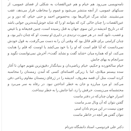
نامه‌نویسی می‌رود. هم خیام و هم عین‌القضات به شکلی از فضای عمومی، از
سبکهای عمومی، از آنچه منتشر می‌شود و عموم را مخاطب قرار می‌دهد، عقب‌
می‌نشینند. شاید مرگ غزالی‌ها بود، به‌خصوص احمد و حتی خیام، که دور و بر
عین‌القضات را چنان خالی کرد که بتوانند او را که شاید خوش‌آینده‌ترین جوانی باشد
که در تاریخ اندیشه در این سوی جهان به قتل رسیده است، چنین فجیعانه و با غیض
و غضب، نابود کنند. در هر صورت تردیدی در دلیری او نیست. او که چنان دلیر بود، و
چنان کرامتی برای قلم قائل بود که وقتی آن را به دست می‌گرفت، به قول خودش
نمی‌دانست که آیا قلم است که او را با خود می‌کشد یا اوست که قلم را هدایت
می‌کند، او که هماره میان «شاید گفت و نشاید گفت»، آخرش نمی‌توانست نگوید و
سرانجام به بهای جانش.
خیام سالخورده و حکیم، خیام ریاضی‌دان و بنیانگذار دقیق‌ترین تقویم جهان تا آغاز
سده‌ بیستم میلادی، اما با زیرکی افسانه‌ای کسی که آمدن زمستان را محاسبه
کرده است، مثل آن قصه‌ معروف، اندیشه را در ژرفای زمستان ‌مقاوم رباعی دفن
می‌کند. او مرد مبارزه و جان به خطر انداختن نبود. در رفاه به سر می‌برد و
محتشمانه می‌زیست. حرفش را زد، اما جانش را به خطر نینداخت.
اسرار جهان چنان‌که در دفتر ماست
گفتن نتوان که آن وبال سـر ماست
چون نیست در این مردم نادان امنی
نتوان گفتن هر آنچه در خاطر ماست
دکتر علی فردوسی، استاد دانشگاه نتردام