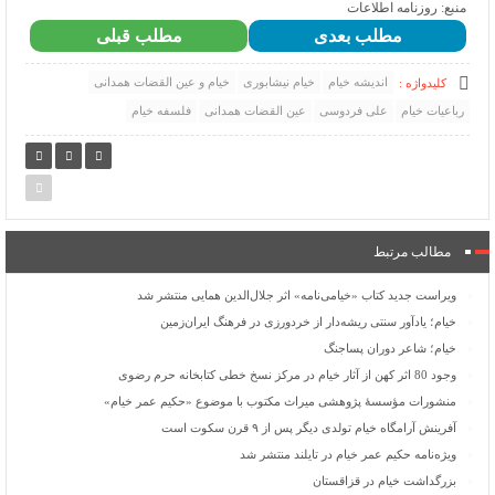
منبع: روزنامه اطلاعات
مطلب بعدی
مطلب قبلی
اندیشه خیام
خیام نیشابوری
خیام و عین القضات همدانی
کلیدواژه :
رباعیات خیام
علی فردوسی
عین القضات همدانی
فلسفه خیام
مطالب مرتبط
ویراست جدید کتاب «خیامی‌نامه» اثر جلال‌الدین همایی منتشر شد
خیام؛ یادآور سنتی ریشه‌دار از خردورزی در فرهنگ ایران‌زمین
خیام؛ شاعر دوران پساجنگ
وجود 80 اثر کهن از آثار خیام در مرکز نسخ خطی کتابخانه حرم رضوی
منشورات مؤسسۀ پژوهشی میراث مکتوب با موضوع «حکیم عمر خیام»
آفرینش آرامگاه خیام تولدی دیگر پس از ۹ قرن سكوت است
ویژه‌نامه حکیم عمر خیام در تایلند منتشر شد
بزرگداشت خیام در قزاقستان