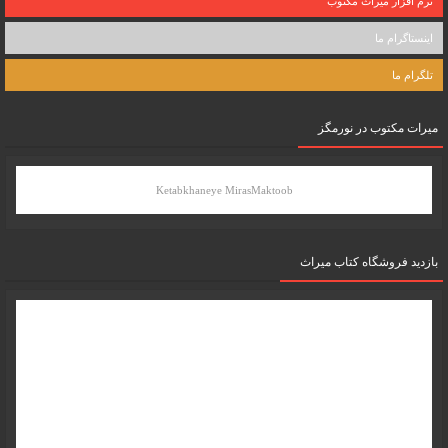
نرم افزار میراث مکتوب
اینستاگرام ما
تلگرام ما
میرات مکتوب در نورمگز
Ketabkhaneye MirasMaktoob
بازدید فروشگاه کتاب میراث