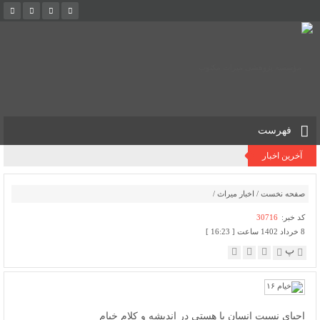
فهرست
آخرین اخبار
صفحه نخست
/
اخبار میراث
/
کد خبر:
30716
8 خرداد 1402 ساعت [ 16:23 ]
پ
احیای نسبت انسان با هستی در اندیشه و کلام خیام