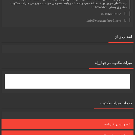
(ساختمان فروردین)، طبقۀ دوم، واحد 8 ، روابط عمومی مؤسسه پژوهی میراث مکتوب؛
صندوق پستی: 569-13185
02166490612
info@mirasmaktoob.com
انتخاب زبان
میرات مکتوب در چهارراه
خدمات میراث مکتوب
عضویت در خبرنامه