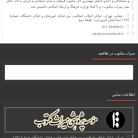
و مصححان و احیا و انتشار مهمترین آثار مكتوب فرهنگ و تمدن اسلامی و ایرانی با نام «دفتر
نشر میراث مكتوب» و با كمك وزارت فرهنگ و ارشاد اسلامی تأسیس شد.
نشانی: تهران، خیابان انقلاب اسلامی، بین خیابان ابوریحان و خیابان دانشگاه، شمارۀ
1182 (ساختمان فروردین)، طبقۀ دوم
021-66490612
info@mirasmaktoob.ir
میرات مکتوب در طاقچه
اطلاعات تماس
تهران، خیابان انقلاب اسلامی، بین خیابان ابوریحان و خیابان دانشگاه، شمارۀ 1182