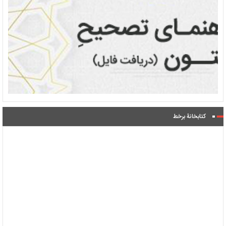
کتابخانۀ برخط