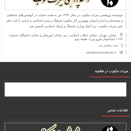
مؤسسه پژوهشی میراث مكتوب در سال ۱۳۷۲ ش به قصد حمایت از كوشش‌های محققان
و مصححان و احیا و انتشار مهمترین آثار مكتوب فرهنگ و تمدن اسلامی و ایرانی با نام «دفتر
نشر میراث مكتوب» و با كمك وزارت فرهنگ و ارشاد اسلامی تأسیس شد.
نشانی: تهران، خیابان انقلاب اسلامی، بین خیابان ابوریحان و خیابان دانشگاه، شمارۀ
۱۱۸۲ (ساختمان فروردین)، طبقۀ دوم
۰۲۱-۶۶۴۹۰۶۱۲
info@mirasmaktoob.ir
میرات مکتوب در طاقچه
اطلاعات تماس