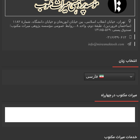
تهران، خیابان انقلاب اسلامی، بین خیابان ابوریحان و خیابان دانشگاه، شمارۀ ۱۱۸۲
(ساختمان فروردین)، طبقۀ دوم، واحد ۸ ، روابط عمومی مؤسسه پژوهی میراث مکتوب؛
صندوق پستی: ۵۶۹-۱۳۱۸۵
۰۲۱۶۶۴۹۰۶۱۲
info@mirasmaktoob.com
انتخاب زبان
فارسی
میرات مکتوب در چهارراه
خدمات میراث مکتوب