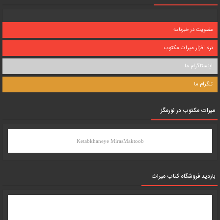
عضویت در خبرنامه
نرم افزار میراث مکتوب
اینستاگرام ما
تلگرام ما
میرات مکتوب در نورمگز
Ketabkhaneye MirasMaktoob
بازدید فروشگاه کتاب میراث