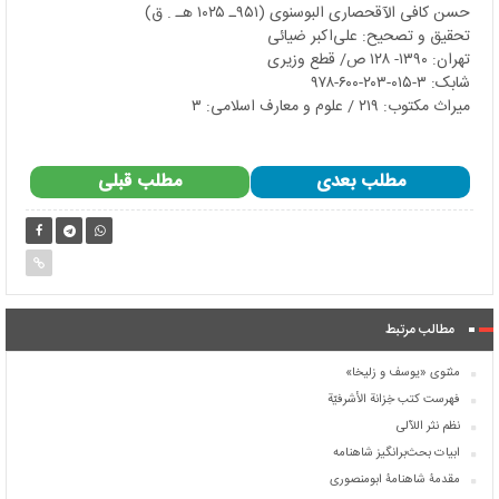
حسن کافی الآقحصاری البوسنوی (۹۵۱ـ ۱۰۲۵ هـ . ق)
تحقیق و تصحیح: علی
اکبر ضیائی
تهران: ۱۳۹۰- ۱۲۸ ص/ قطع وزيری
شابک: ۳-۰۱۵-۲۰۳-۶۰۰-۹۷۸
میراث مکتوب: ۲۱۹ / علوم و معارف اسلامی: ۳
مطلب بعدی
مطلب قبلی
مطالب مرتبط
مثنوی «یوسف و زلیخا»
فهرست کتب خِزانة الأشرفیّة
نظم نثر اللآلی
ابیات بحث‌برانگیز شاهنامه
مقدمۀ شاهنامۀ ابومنصوری