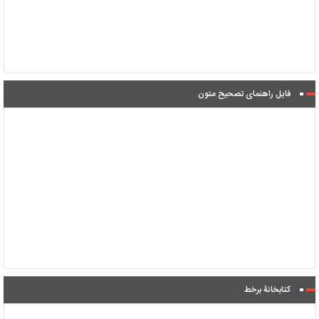
فایل راهنمای تصحیح متون
کتابخانۀ برخط