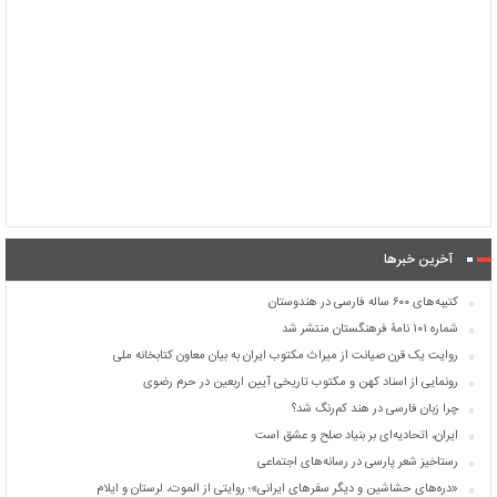
آخرین خبرها
کتیبه‌های ۶۰۰ ساله فارسی در هندوستان
شماره ۱۰۱ نامۀ فرهنگستان منتشر شد
روایت یک قرن صیانت از میراث مکتوب ایران به بیان معاون کتابخانه ملی
رونمایی از اسناد کهن و مکتوب تاریخی آیین اربعین در حرم رضوی
چرا زبان فارسی در هند کم‌رنگ شد؟
ایران، اتحادیه‌ای بر بنیاد صلح و عشق است
رستاخیز شعر پارسی در رسانه‌های اجتماعی
«دره‌های حشاشین و دیگر سفرهای ایرانی»؛ روایتی از الموت، لرستان و ایلام