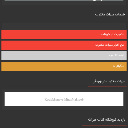
خدمات میراث مکتوب
عضویت در خبرنامه
نرم افزار میراث مکتوب
اینستاگرام ما
تلگرام ما
میرات مکتوب در نورمگز
Ketabkhaneye MirasMaktoob
بازدید فروشگاه کتاب میراث