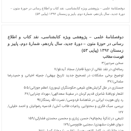
دوفصلنامۀ علمی – پژوهشی ویژه کتابشناسی، نقد کتاب و اطلاع رسانی در حوزۀ متون –
دورۀ جدید، سال یازدهم، شمارۀ دوم، پاییز و زمستان ۱۳۹۲ (پیاپی ۵۳)
دوفصلنامۀ علمی – پژوهشی ویژه کتابشناسی، نقد کتاب و اطلاع
رسانی در حوزۀ متون – دورۀ جدید، سال یازدهم، شمارۀ دوم، پاییز و
زمستان ۱۳۹۲ (پیاپی ۵۳)
فهرست مطالب
سخن سردبیر/۳
رساله‌ای در نقد نقالی از دورۀ قاجار/ سجاد آیدنلو/۷
توضیح برخی مشکلات در تصحیح جدید تاریخ بیهقی/ جمیله اخیانی و حمیدرضا
سلمانی/۳۷
جستاری در علل گرایش‌های شیعی حکومتگران تیموری/ اعظم جوزانی/۵۵
اشعار نویافتۀ شاعران قدیم کرمان در سفینۀ سعدالهی/ مهرداد چترایی/۶۷
رد پای هویت ایرانی در شاهنامۀ فردوسی/ نصرت الله رستگار/۹۹
بررسی سبک فکری و محتوایی رباعیات طالب آملی/ قدسیه رضوانیان و احمد خلیلی/
۱۲۷
تتبعی در تذکرۀ یخچالیه/ حسن زیاری و محسن محمدی فشارکی/۱۵۹
دیوان فطرت مشهدی/ مجتبی طاووسی/۱۷۹
چند واژۀ نادر در کامل التعبیر حبیش تفلیسی/ مختار کمیلی/۲۰۱