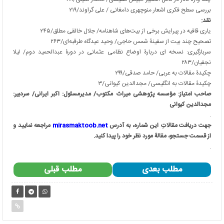
بررسی سطح فکری اشعار منوچهری دامغانی / علی گراوند/۲۱۹
نقد:
یاری قافیه در پیرایش برخی از بیت‌های شاهنامه/ جلال خالقی مطلق/۲۴۵
تصحیح چند بیت از سفینۀ شمس حاجی/ وحید عیدگاه طرقبه‌ای/۲۶۳
سربازگیری: نسخه ای دربارۀ اوضاع نظامی عثمانی در دورۀ عبدالحمید دوم/ لیلا
نجفیان/۲۸۳
چکیدۀ مقالات به عربی/ حامد صدقی/۲۹۹
چکیدۀ مقالات به انگلیسی/ مجدالدین کیوانی/۳
صاحب امتیاز: مؤسسه پژوهشی میراث مکتوب/ مدیرمسئول: اکبر ایرانی/ سردبیر:
مجدالدین کیوانی
.
جهت دریافت مقالاتِ این شماره، به آدرس
mirasmaktoob.net
مراجعه نمایید و
از قسمت جستجو، مقالۀ مورد نظر خود را پیدا کنید.
.
مطلب بعدی
مطلب قبلی