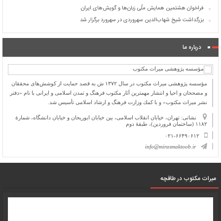
فراخوان هشتمین همایش ملّی زبان‌ها و گویش‌های ایران
بزرگداشت شیخ شهاب‌الدین سهروردی در سهرورد برگزار شد
درباره ما
مؤسسه پژوهشی میراث مكتوب در سال ۱۳۷۲ ش به قصد حمایت از كوشش‌های محققان
و مصححان و احیا و انتشار مهمترین آثار مكتوب فرهنگ و تمدن اسلامی و ایرانی با نام «دفتر
نشر میراث مكتوب» و با كمك وزارت فرهنگ و ارشاد اسلامی تأسیس شد.
نشانی: تهران، خیابان انقلاب اسلامی، بین خیابان ابوریحان و خیابان دانشگاه، شمارۀ
۱۱۸۲ (ساختمان فروردین)، طبقۀ دوم
۰۲۱-۶۶۴۹۰۶۱۲
info@mirasmaktoob.ir
میرات مکتوب در طاقچه