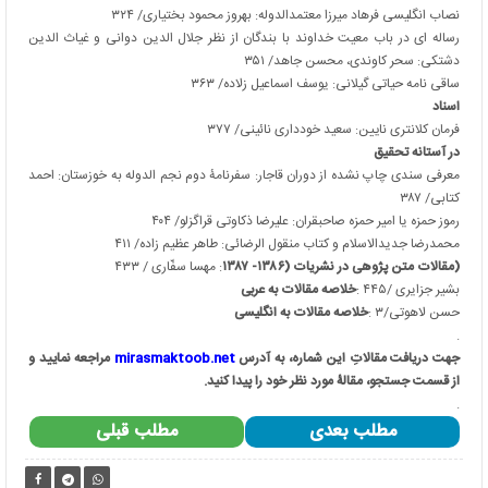
نصاب انگلیسی فرهاد میرزا معتمدالدوله: بهروز محمود بختیاری/ ۳۲۴
رساله ای در باب معیت خداوند با بندگان از نظر جلال الدین دوانی و غیاث الدین
دشتکی: سحر کاوندی، محسن جاهد/ ۳۵۱
ساقی نامه حیاتی گیلانی: یوسف اسماعیل زلاده/ ۳۶۳
اسناد
فرمان کلانتری نایین: سعید خودداری نائینی/ ۳۷۷
در آستانه تحقیق
معرفی سندی چاپ نشده از دوران قاجار: سفرنامۀ دوم نجم الدوله به خوزستان: احمد
کتابی/ ۳۸۷
رموز حمزه یا امیر حمزه صاحبقران: علیرضا ذکاوتی قراگزلو/ ۴۰۴
محمدرضا جدیدالاسلام و کتاب منقول الرضائی: طاهر عظیم زاده/ ۴۱۱
)
مقالات متن پژوهی در نشریات (۱۳۸۶- ۱۳۸۷
:
مهسا سفّاری / ۴۳۳
بشیر جزایری /۴۴۵
:
خلاصه مقالات به عربی
حسن لاهوتی/۳
:
خلاصه مقالات به انگلیسی
.
جهت دریافت مقالاتِ این شماره، به آدرس
mirasmaktoob.net
مراجعه نمایید و
از قسمت جستجو، مقالۀ مورد نظر خود را پیدا کنید.
.
مطلب بعدی
مطلب قبلی