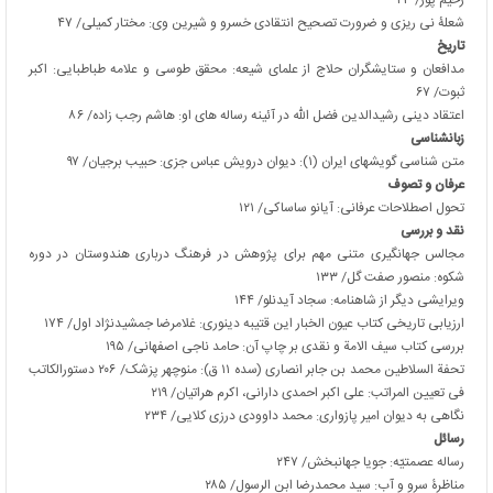
شعلۀ نی ریزی و ضرورت تصحیح انتقادی خسرو و شیرین وی: مختار کمیلی/ ۴۷
تاریخ
مدافعان و ستایشگران حلاج از علمای شیعه: محقق طوسی و علامه طباطبایی: اکبر
ثبوت/ ۶۷
اعتقاد دینی رشیدالدین فضل الله در آئینه رساله های او: هاشم رجب زاده/ ۸۶
زبانشناسی
متن شناسی گویشهای ایران (۱): دیوان درویش عباس جزی: حبیب برجیان/ ۹۷
عرفان و تصوف
تحول اصطلاحات عرفانی: آیانو ساساکی/ ۱۲۱
نقد و بررسی
مجالس جهانگیری متنی مهم برای پژوهش در فرهنگ درباری هندوستان در دوره
شکوه: منصور صفت گل/ ۱۳۳
ویرایشی دیگر از شاهنامه: سجاد آیدنلو/ ۱۴۴
ارزیابی تاریخی کتاب عیون الخبار این قتیبه دینوری: غلامرضا جمشیدنژاد اول/ ۱۷۴
بررسی کتاب سیف الامة و نقدی بر چاپ آن: حامد ناجی اصفهانی/ ۱۹۵
تحفة السلاطین محمد بن جابر انصاری (سده ۱۱ ق): منوچهر پزشک/ ۲۰۶
دستورالکاتب
فی تعیین المراتب: علی اکبر احمدی دارانی، اکرم هراتیان/ ۲۱۹
نگاهی به دیوان امیر پازواری: محمد داوودی درزی کلایی/ ۲۳۴
رسائل
رساله عصمتیّه: جویا جهانبخش/ ۲۴۷
مناظرۀ سرو و آب: سید محمدرضا ابن الرسول/ ۲۸۵