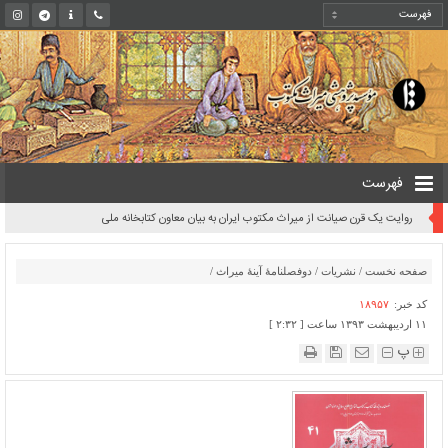
فهرست
روایت یک قرن صیانت از میراث مکتوب ایران به بیان معاون کتابخانه ملی
صفحه نخست
/
نشریات
/
دوفصلنامۀ آینۀ میراث
/
کد خبر:
۱۸۹۵۷
۱۱ اردیبهشت ۱۳۹۳ ساعت [ ۲:۳۲ ]
پ