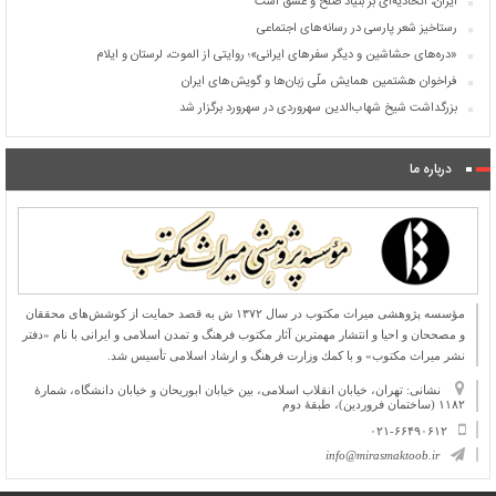
ایران، اتحادیه‌ای بر بنیاد صلح و عشق است
رستاخیز شعر پارسی در رسانه‌های اجتماعی
«دره‌های حشاشین و دیگر سفرهای ایرانی»؛ روایتی از الموت، لرستان و ایلام
فراخوان هشتمین همایش ملّی زبان‌ها و گویش‌های ایران
بزرگداشت شیخ شهاب‌الدین سهروردی در سهرورد برگزار شد
درباره ما
مؤسسه پژوهشی میراث مكتوب در سال ۱۳۷۲ ش به قصد حمایت از كوشش‌های محققان
و مصححان و احیا و انتشار مهمترین آثار مكتوب فرهنگ و تمدن اسلامی و ایرانی با نام «دفتر
نشر میراث مكتوب» و با كمك وزارت فرهنگ و ارشاد اسلامی تأسیس شد.
نشانی: تهران، خیابان انقلاب اسلامی، بین خیابان ابوریحان و خیابان دانشگاه، شمارۀ
۱۱۸۲ (ساختمان فروردین)، طبقۀ دوم
۰۲۱-۶۶۴۹۰۶۱۲
info@mirasmaktoob.ir