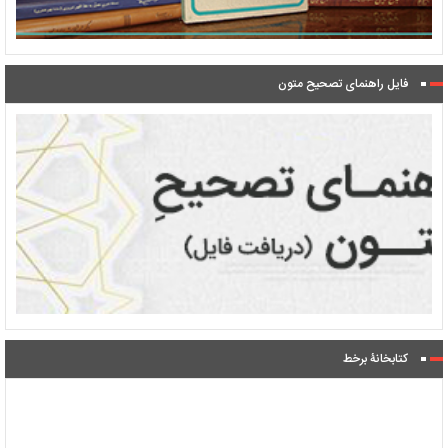
فایل راهنمای تصحیح متون
کتابخانۀ برخط