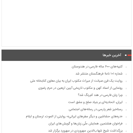
آخرین خبرها
کتیبه‌های ۶۰۰ ساله فارسی در هندوستان
شماره ۱۰۱ نامۀ فرهنگستان منتشر شد
روایت یک قرن صیانت از میراث مکتوب ایران به بیان معاون کتابخانه ملی
رونمایی از اسناد کهن و مکتوب تاریخی آیین اربعین در حرم رضوی
چرا زبان فارسی در هند کم‌رنگ شد؟
ایران، اتحادیه‌ای بر بنیاد صلح و عشق است
رستاخیز شعر پارسی در رسانه‌های اجتماعی
«دره‌های حشاشین و دیگر سفرهای ایرانی»؛ روایتی از الموت، لرستان و ایلام
فراخوان هشتمین همایش ملّی زبان‌ها و گویش‌های ایران
بزرگداشت شیخ شهاب‌الدین سهروردی در سهرورد برگزار شد