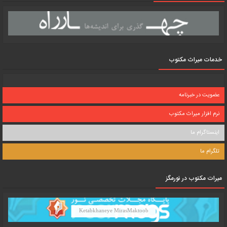
خدمات میراث مکتوب
عضویت در خبرنامه
نرم افزار میراث مکتوب
اینستاگرام ما
تلگرام ما
میرات مکتوب در نورمگز
Ketabkhaneye MirasMaktoob