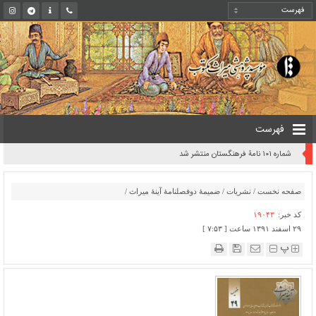
فهرست
شماره ۱۰۱ نامۀ فرهنگستان منتشر شد
صفحه نخست
/
نشریات
/
ضمیمۀ دوفصلنامۀ آینۀ میراث
/
کد خبر:
۱۹۰۴۳
۲۹ اسفند ۱۳۹۱ ساعت [ ۷:۵۳ ]
پ