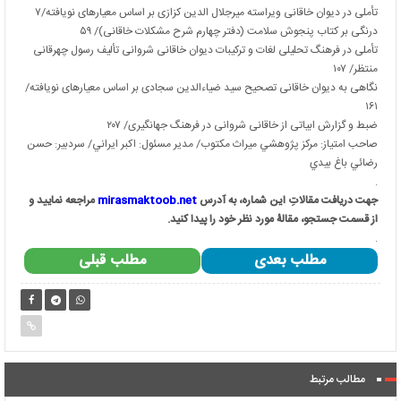
تأملی در دیوان خاقانی ویراسته میرجلال الدین کزازی بر اساس معیارهای نویافته/۷
درنگی بر کتاب پنجوش سلامت (دفتر چهارم شرح مشکلات خاقانی)/ ۵۹
تأملی در فرهنگ تحلیلی لغات و ترکیبات دیوان خاقانی شروانی تألیف رسول چهرقانی
منتظر/ ۱۰۷
نگاهی به دیوان خاقانی تصحیح سید ضیاءالدین سجادی بر اساس معیارهای نویافته/
۱۶۱
ضبط و گزارش ابیاتی از خاقانی شروانی در فرهنگ جهانگیری/ ۲۰۷
صاحب امتياز: مركز پژوهشي ميراث مكتوب/ مدير مسئول: اكبر ايراني/ سردبير: حسن
رضائي باغ بيدي
.
جهت دریافت مقالاتِ این شماره، به آدرس
mirasmaktoob.net
مراجعه نمایید و
از قسمت جستجو، مقالۀ مورد نظر خود را پیدا کنید.
.
مطلب بعدی
مطلب قبلی
مطالب مرتبط