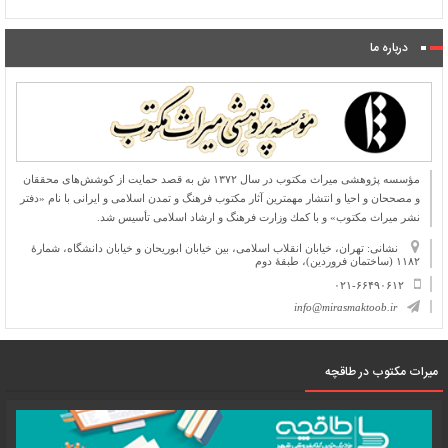
درباره ما
مؤسسه پژوهشی میراث مكتوب در سال ۱۳۷۲ ش به قصد حمایت از كوشش‌های محققان
و مصححان و احیا و انتشار مهمترین آثار مكتوب فرهنگ و تمدن اسلامی و ایرانی با نام «دفتر
نشر میراث مكتوب» و با كمك وزارت فرهنگ و ارشاد اسلامی تأسیس شد.
نشانی: تهران، خیابان انقلاب اسلامی، بین خیابان ابوریحان و خیابان دانشگاه، شمارۀ
۱۱۸۲ (ساختمان فروردین)، طبقۀ دوم
۰۲۱-۶۶۴۹۰۶۱۲
info@mirasmaktoob.ir
میرات مکتوب در طاقچه