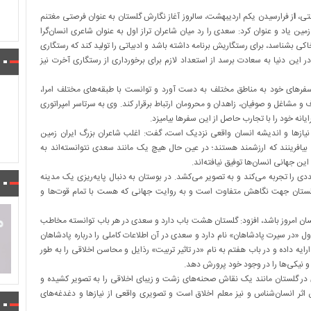
شتی،
ا
ز فرارسیدن یکم اردیبهشت، سالروز آغاز نگارش گلستان به عنوان فرصتی مغتنم
ین یاد و عنوان کرد: سعدی را رد میان شاعران تراز اول به عنوان شاعری انسان‌گرا
خاکی بشناسد، برای رستگاریش برنامه داشته باشد و ادبیاتی را تولید کند که رستگاری
ر این دنیا به سعادت برسد از استعداد لازم برای برخورداری از رستگاری آخرت نیز
سفرهای خود به مناطق مختلف به دست آورد و توانست با طبقه‌های مختلف امرا،
رف و مشاغل و صوفیان، زاهدان و محرومان ارتباط برقرار کند. وی به سرتاسر امپراتوری
انه خود را با تجارب حاصل از این سفرها بیامیزد.
نیازها و اندیشه انسان واقعی نزدیک است، گفت: اغلب شاعران بزرگ ایران زمین
 بیافرینند که ارزشمند هستند؛ در عین حال هیچ یک مانند سعدی نتوانسته‌اند به
 جهانی انسان‌ها توفیق نیافته‌اند.
را تجربه می‌کند و به تصویر می‌کشد. در بوستان به دنبال پایه‌ریزی یک مدینه
گلستان جهت نگاهش متفاوت است و به روایت جهانی که هست با تمام قوت‌ها و
انسان امروز باشد، افزود: گلستان هشت باب دارد و سعدی در هر باب توانسته مخاطب
اول «در سیرت پادشاهان» نام دارد و سعدی در آن اطلاعات کاملی را درباره پادشاهان
یه داده و در باب هفتم به نام «در تاثیر تربیت» رذایل و محاسن اخلاقی را به طور
و نیکی‌ها را در وجود خود پرورش دهد.
در گلستان مانند یک نقاش صحنه‌های زشت و زیبای اخلاقی را به تصویر کشیده و
 انسان‌شناس و نیز معلم اخلاق است و تصویری واقعی از نیازها و دغدغه‌های