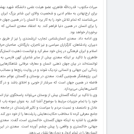
میراث مکتوب- قدرت‌الله طاهری، عضو هیئت علمی دانشگاه شهید به
برای ارج‌نهادن به مقام ادبی و شخصیت والای این شاعر بزرگ ایران زم
می‌شناسند که تمام تلاش خود را به کار برد تا انسان را در همین جهان 
را برای انسان در همین دنیا فراهم کند. به اعتقاد سعدی انسانی که د
برخوردار خواهد بود.
وی ادامه داد: سعدی انسان‌شناس تجارب ارزشمندی را نیز از طریق 
دبیران، پادشاهان، کارگزاران سیاسی و نیز تاجران، بازرگانان، صاحبان ح
اسلام و ایران فرهنگی در زمان خود سفر کرد و توانست ذهنیت انسان‌گرای
طاهری با تاکید بر اینکه سعدی بیش از سایر شاعران کهن فارسی به 
توانسته‌اند در بیان جهان ذهنی انسان و معارف عرفانی شاهکارهایی
زندگی این جهانی و انسانی نزدیک شوند و در روایت رنج‌ها و مصائب این
این پژوهشگر همچنین گفت: سعدی در بوستان و گلستان عوالم متعددی 
فاضله در همین جهان است که سرشار از خوبی و اخلاق باشد و در 
کاستی‌هایش می‌پردازد.
وی با تاکید بر اینکه گلستان بیش از بوستان می‌تواند پاسخگوی نیاز 
خود را با تمام جزییات مرتبط با موضوع آشنا کند. به عنوان نمونه باب 
عادل و نامنصف و نسبت مردم با سیاست و تاثیر قدرتمندان در جامعه ارا
جامع معرفی کرده تا مخاطب حکایت‌هایش رذیلت‌ها را از خود دور کند 
طاهری با اشاره به اینکه جهان گلستان، خاکستری است، گفت: سعدی 
جهانی خاکستری و واقعی را پیش چشم آورده است. سعدی در این اثر
انسان‌ها را در تمام ادوار و دوران‌ها نشان می‌دهد.