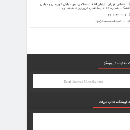
نشانی: تهران، خیابان انقلاب اسلامی، بین خیابان ابوریحان و خیابان
شگاه، شمارۀ ۱۱۸۲ (ساختمان فروردین)، طبقۀ دوم
۰۲۱-۶۶۴۹۰۶۱۲
info@mirasmaktoob.ir
 مکتوب در نورمگز
Ketabkhaneye MirasMaktoob
د فروشگاه کتاب میراث