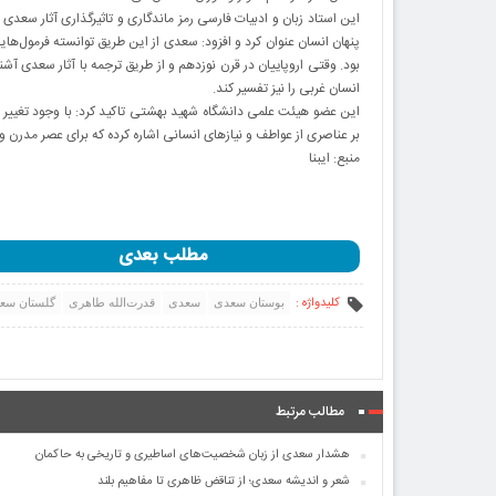
این استاد زبان و ادبیات فارسی رمز ماندگاری و تاثیرگذاری آثار سعدی 
پنهان انسان عنوان کرد و افزود: سعدی از این طریق توانسته فرمول‌هایی
بود. وقتی اروپاییان در قرن نوزدهم و از طریق ترجمه با آثار سعدی آش
انسان غربی را نیز تفسیر کند.
این عضو هیئت علمی دانشگاه شهید بهشتی تاکید کرد: با وجود تغییر ا
بر عناصری از عواطف و نیازهای انسانی اشاره کرده که برای عصر مدرن و 
منبع: ایبنا
مطلب بعدی
کلیدواژه :
بوستان سعدی
سعدی
قدرت‌الله طاهری
گلستان سع
مطالب مرتبط
هشدار سعدی از زبان شخصیت‌های اساطیری و تاریخی به حاکمان
شعر و اندیشه سعدی؛ از تناقض ظاهری تا مفاهیم بلند