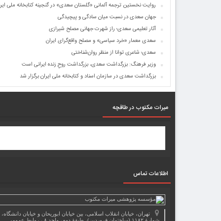
روایت نخستین ترجمه آلمانی «گلستان سعدی» در گنجینه کتابخانه ملی ایر
جهان سعدی در نسبت میان سادگی و پیچیدگی
آثار تعلیمی سعدی؛ راز شهرت جهانی مصلح شیرازی
سعدی معمار «خرد سیاسی» و مصلح واقع‌گرای ایران
سعدی؛ شاعری توانا از منظر روان‌شناختی
وزیر فرهنگ: بزرگداشت سعدی، بزرگداشت روحِ زنده ایرانی است
بزرگداشت سعدی در سازمان اسناد و کتابخانه ملی ایران برگزار شد
میرات مکتوب در طاقچه
اطلاعات تماس
تهران، خیابان انقلاب اسلامی، بین خیابان ابوریحان و خیابان دانشگاه،
شمارۀ ۱۱۸۲ (ساختمان فروردین)، طبقۀ دوم، واحد ۸ ، روابط عمومی