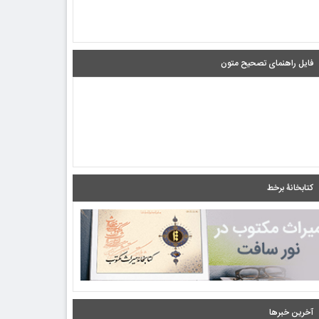
فایل راهنمای تصحیح متون
کتابخانۀ برخط
آخرین خبرها