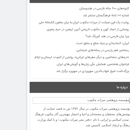
کتیبه‌های ۶۰۰ ساله فارسی در هندوستان
شماره ۱۰۱ نامۀ فرهنگستان منتشر شد
روایت یک قرن صیانت از میراث مکتوب ایران به بیان معاون کتابخانه ملی
رونمایی از اسناد کهن و مکتوب تاریخی آیین اربعین در حرم رضوی
چرا زبان فارسی در هند کم‌رنگ شد؟
ایران، اتحادیه‌ای بر بنیاد صلح و عشق است
رستاخیز شعر پارسی در رسانه‌های اجتماعی
«دره‌های حشاشین و دیگر سفرهای ایرانی»؛ روایتی از الموت، لرستان و ایلام
فراخوان هشتمین همایش ملّی زبان‌ها و گویش‌های ایران
بزرگداشت شیخ شهاب‌الدین سهروردی در سهرورد برگزار شد
درباره ما
مؤسسه پژوهشی میراث مكتوب در سال ۱۳۷۲ ش به قصد حمایت از
وشش‌های محققان و مصححان و احیا و انتشار مهمترین آثار مكتوب فرهنگ
 تمدن اسلامی و ایرانی با نام «دفتر نشر میراث مكتوب» و با كمك وزارت
رهنگ و ارشاد اسلامی تأسیس شد.