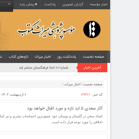
اخبار مؤسسه
گزارش تصویری
پادکست‌
■ پخش زنده
صفحه نخست
یادداشت روز
اخبار میراث
تازه‌های کتاب
نش
آخرین اخبار
روایت یک قرن صیانت از میراث مکتوب ایران به بیان معاون کتابخانه ملی
صفحه نخست
/
اخبار میراث
/
کد خبر:
۲۹۴۶۱
۶ اردیبهشت ۱۴۰۲ ساعت [ ۱۵:۱۸ ]
آثار سعدی تا ابد تازه و مورد اقبال خواهد بود
استاد سخن در گلستان و بوستان خود عمیق‌ترین احساسات بشری و نیز کما
اخلاقی را مورد توجه قرار داده است.