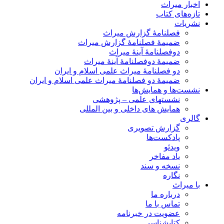
اخبار میراث
تازه‌های کتاب
نشریات
فصلنامۀ گزارش میراث
ضمیمۀ فصلنامۀ گزارش میراث
دوفصلنامۀ آینۀ میراث
ضمیمۀ دوفصلنامۀ آینۀ میراث
دو فصلنامۀ میراث علمی اسلام و ایران
ضمیمۀ دو فصلنامۀ میراث علمی اسلام و ایران
نشست‌ها و همایش‌ها
نشستهای علمی – پژوهشی
همایش های داخلی و بین المللی
گالری
گزارش تصویری
پادکست‌ها
ویدئو
یاد مفاخر
نسخه و سند
نگاره
با میراث
درباره ما
تماس با ما
عضویت در خبرنامه
کتابشناسی