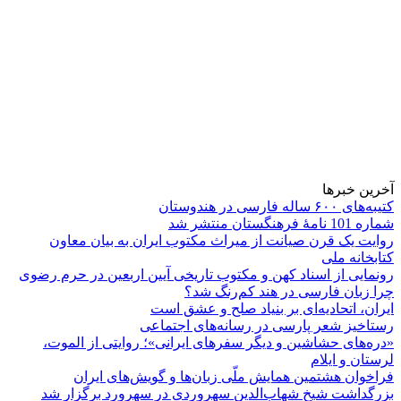
آخرین خبرها
کتیبه‌های ۶۰۰ ساله فارسی در هندوستان
شماره 101 نامۀ فرهنگستان منتشر شد
روایت یک قرن صیانت از میراث مکتوب ایران به بیان معاون
کتابخانه ملی
رونمایی از اسناد کهن و مکتوب تاریخی آیین اربعین در حرم رضوی
چرا زبان فارسی در هند کم‌رنگ شد؟
ایران، اتحادیه‌ای بر بنیاد صلح و عشق است
رستاخیز شعر پارسی در رسانه‌های اجتماعی
«دره‌های حشاشین و دیگر سفرهای ایرانی»؛ روایتی از الموت،
لرستان و ایلام
فراخوان هشتمین همایش ملّی زبان‌ها و گویش‌های ایران
بزرگداشت شیخ شهاب‌الدین سهروردی در سهرورد برگزار شد