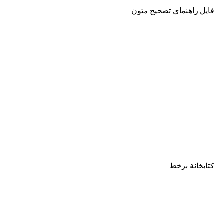
فایل راهنمای تصحیح متون
کتابخانۀ برخط