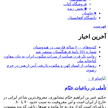
فروشگاه کتاب
■ پخش زنده
♥ حامیان
دانشگاه افغانستان
فهرست
آخرین اخبار
کتیبه‌های ۶۰۰ ساله فارسی در هندوستان
شماره 101 نامۀ فرهنگستان منتشر شد
روایت یک قرن صیانت از میراث مکتوب ایران به بیان معاون
کتابخانه ملی
رونمایی از اسناد کهن و مکتوب تاریخی آیین اربعین در حرم
رضوی
تأملی در رباعیات خیّام
حکیم عمر بن ابراهیم خیّام نیشابوری، معروف‌ترین شاعر ایرانی در
خارج از ایران است و این معروفیت به سبب حدود ۷۰ یا ۸۰
رباعی‌ای است که از وی به جا مانده و صدها رباعی که بدو منسوب