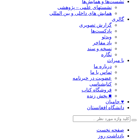
نشست‌ها و همایش‌ها
نشستهای علمی – پژوهشی
همایش های داخلی و بین المللی
گالری
گزارش تصویری
پادکست‌ها
ویدئو
یاد مفاخر
نسخه و سند
نگاره
با میراث
درباره ما
تماس با ما
عضویت در خبرنامه
کتابشناسی
فروشگاه کتاب
■ پخش زنده
♥ حامیان
دانشگاه افغانستان
صفحه نخست
یادداشت روز