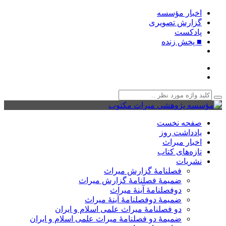
اخبار مؤسسه
گزارش تصویری
پادکست‌
■ پخش زنده
صفحه نخست
یادداشت روز
اخبار میراث
تازه‌های کتاب
نشریات
فصلنامۀ گزارش میراث
ضمیمۀ فصلنامۀ گزارش میراث
دوفصلنامۀ آینۀ میراث
ضمیمۀ دوفصلنامۀ آینۀ میراث
دو فصلنامۀ میراث علمی اسلام و ایران
ضمیمۀ دو فصلنامۀ میراث علمی اسلام و ایران