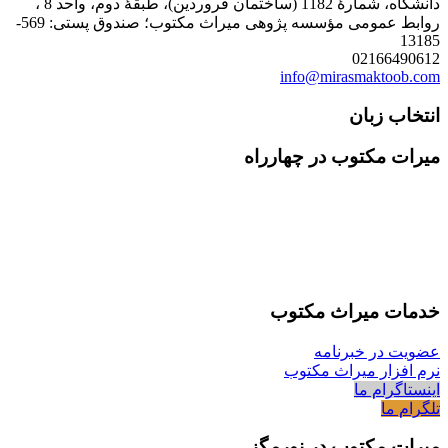
دانشگاه، شمارۀ 1182 (ساختمان فروردین)، طبقۀ دوم، واحد 8 ،
روابط عمومی مؤسسه پژوهی میراث مکتوب؛ صندوق پستی: 569-
13185
02166490612
info@mirasmaktoob.com
انتخاب زبان
میرات مکتوب در چهارراه
خدمات میراث مکتوب
عضویت در خبرنامه
نرم افزار میراث مکتوب
اینستاگرام ما
تلگرام ما
میرات مکتوب در نورمگز