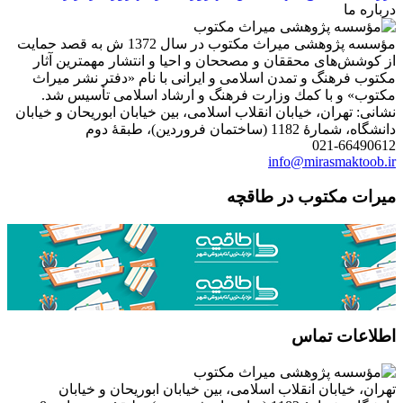
درباره ما
مؤسسه پژوهشی میراث مكتوب در سال 1372 ش به قصد حمایت
از كوشش‌های محققان و مصححان و احیا و انتشار مهمترین آثار
مكتوب فرهنگ و تمدن اسلامی و ایرانی با نام «دفتر نشر میراث
مكتوب» و با كمك وزارت فرهنگ و ارشاد اسلامی تأسیس شد.
نشانی: تهران، خیابان انقلاب اسلامی، بین خیابان ابوریحان و خیابان
دانشگاه، شمارۀ 1182 (ساختمان فروردین)، طبقۀ دوم
021-66490612
info@mirasmaktoob.ir
میرات مکتوب در طاقچه
اطلاعات تماس
تهران، خیابان انقلاب اسلامی، بین خیابان ابوریحان و خیابان