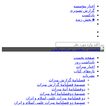
اخبار مؤسسه
گزارش تصویری
پادکست‌
■ پخش زنده
صفحه نخست
یادداشت روز
اخبار میراث
تازه‌های کتاب
نشریات
فصلنامۀ گزارش میراث
ضمیمۀ فصلنامۀ گزارش میراث
دوفصلنامۀ آینۀ میراث
ضمیمۀ دوفصلنامۀ آینۀ میراث
دو فصلنامۀ میراث علمی اسلام و ایران
ضمیمۀ دو فصلنامۀ میراث علمی اسلام و ایران