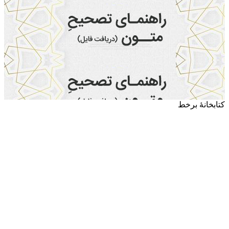
کتابخانۀ برخط