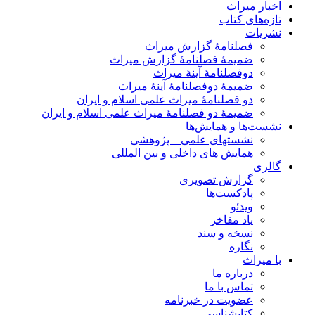
اخبار میراث
تازه‌های کتاب
نشریات
فصلنامۀ گزارش میراث
ضمیمۀ فصلنامۀ گزارش میراث
دوفصلنامۀ آینۀ میراث
ضمیمۀ دوفصلنامۀ آینۀ میراث
دو فصلنامۀ میراث علمی اسلام و ایران
ضمیمۀ دو فصلنامۀ میراث علمی اسلام و ایران
نشست‌ها و همایش‌ها
نشستهای علمی – پژوهشی
همایش های داخلی و بین المللی
گالری
گزارش تصویری
پادکست‌ها
ویدئو
یاد مفاخر
نسخه و سند
نگاره
با میراث
درباره ما
تماس با ما
عضویت در خبرنامه
کتابشناسی