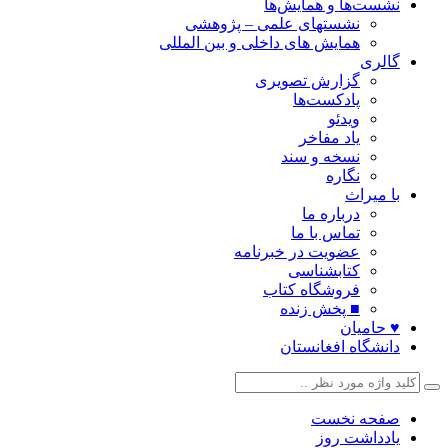
نشست‌ها و همایش‌ها
نشستهای علمی – پژوهشی
همایش های داخلی و بین المللی
گالری
گزارش تصویری
پادکست‌ها
ویدئو
یاد مفاخر
نسخه و سند
نگاره
با میراث
درباره ما
تماس با ما
عضویت در خبرنامه
کتابشناسی
فروشگاه کتاب
■ پخش زنده
♥ حامیان
دانشگاه افغانستان
صفحه نخست
یادداشت روز