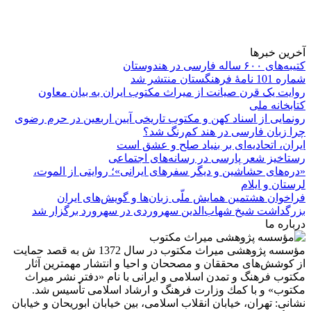
آخرین خبرها
کتیبه‌های ۶۰۰ ساله فارسی در هندوستان
شماره 101 نامۀ فرهنگستان منتشر شد
روایت یک قرن صیانت از میراث مکتوب ایران به بیان معاون
کتابخانه ملی
رونمایی از اسناد کهن و مکتوب تاریخی آیین اربعین در حرم رضوی
چرا زبان فارسی در هند کم‌رنگ شد؟
ایران، اتحادیه‌ای بر بنیاد صلح و عشق است
رستاخیز شعر پارسی در رسانه‌های اجتماعی
«دره‌های حشاشین و دیگر سفرهای ایرانی»؛ روایتی از الموت،
لرستان و ایلام
فراخوان هشتمین همایش ملّی زبان‌ها و گویش‌های ایران
بزرگداشت شیخ شهاب‌الدین سهروردی در سهرورد برگزار شد
درباره ما
مؤسسه پژوهشی میراث مكتوب در سال 1372 ش به قصد حمایت
از كوشش‌های محققان و مصححان و احیا و انتشار مهمترین آثار
مكتوب فرهنگ و تمدن اسلامی و ایرانی با نام «دفتر نشر میراث
مكتوب» و با كمك وزارت فرهنگ و ارشاد اسلامی تأسیس شد.
نشانی: تهران، خیابان انقلاب اسلامی، بین خیابان ابوریحان و خیابان